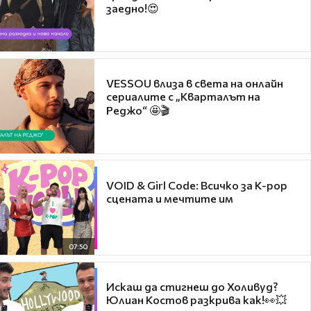
заедно!😍
VESSOU влиза в света на онлайн
сериалите с „Кварталът на
Реджо“ 🤩🎬
VOID & Girl Code: Всичко за K-pop
сцената и мечтите им
07:50
Искаш да стигнеш до Холивуд?
Юлиан Костов разкрива как!👀💥