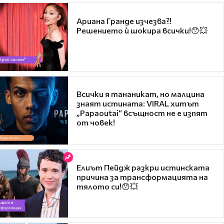
Ариана Гранде изчезва?!
Решението ѝ шокира всички!😯💥
Всички я тананикат, но малцина
знаят истината: VIRAL хитът
„Papaoutai“ всъщност не е изпят
от човек!
Елиът Пейдж разкри истинската
причина за трансформацията на
тялото си!😯💥