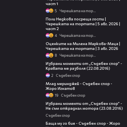
част 1
5
Черешката на тортата
13:03
Поли Недкова посреща гости |
Черешката на тортата | 5 авг. 2026 |
част 2
4
Черешката на тортата
14:06
Оценките на Милена Маркова-Маца |
Черешката на тортата | 3 авг. 2026
8
Черешката на тортата
45:09
Избрани моменти от „Съдебен спор” -
Кравата ме разболя (22.08.2016)
2
Съдебен спор
08:11
Млад меринджей - Съдебен спор -
Жоро Игнатов
19
Съдебен спор
46:00
Избрани моменти от „Съдебен спор” -
Не съм откраднал мотора (23.08.2016)
Съдебен спор
12:59
Баща му го бие - Съдебен спор - Жоро