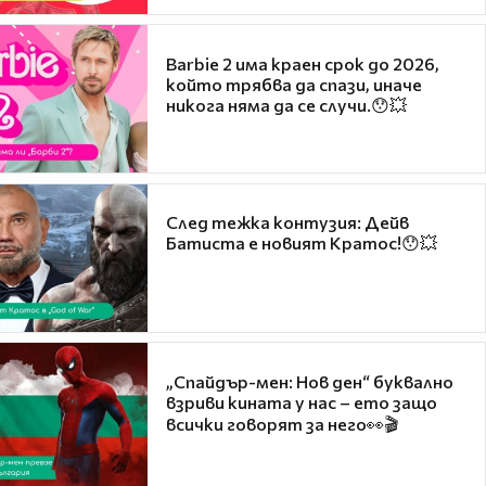
Barbie 2 има краен срок до 2026,
който трябва да спази, иначе
никога няма да се случи.😯💥
След тежка контузия: Дейв
Батиста е новият Кратос!😯💥
„Спайдър-мен: Нов ден“ буквално
взриви кината у нас – ето защо
всички говорят за него👀🎬