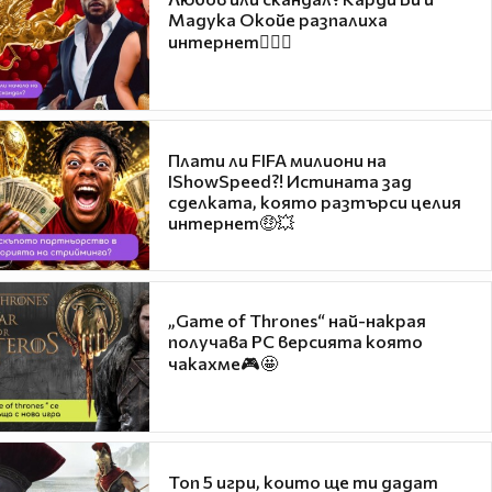
Мадука Окойе разпалиха
интернет❤️‍🔥🔥
Плати ли FIFA милиони на
IShowSpeed?! Истината зад
сделката, която разтърси целия
интернет🤑💥
„Game of Thrones“ най-накрая
получава PC версията която
чакахме🎮🤩
Топ 5 игри, които ще ти дадат