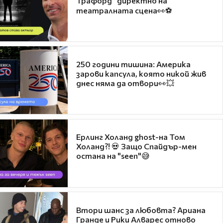
Трафорд“ директно на
театралната сцена👀⚽
250 години тишина: Америка
зарови капсула, която никой жив
днес няма да отвори👀💥
Ерлинг Холанд ghost-на Том
Холанд?! 💀 Защо Спайдър-мен
остана на "seen"😅
Втори шанс за любовта? Ариана
Гранде и Рики Алварес отново