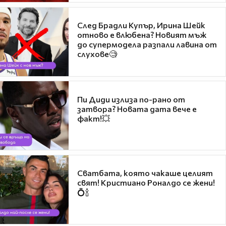
След Брадли Купър, Ирина Шейк
отново е влюбена? Новият мъж
до супермодела разпали лавина от
слухове🧐
Пи Диди излиза по-рано от
затвора? Новата дата вече е
факт!💥
Сватбата, която чакаше целият
свят! Кристиано Роналдо се жени!
💍🍾