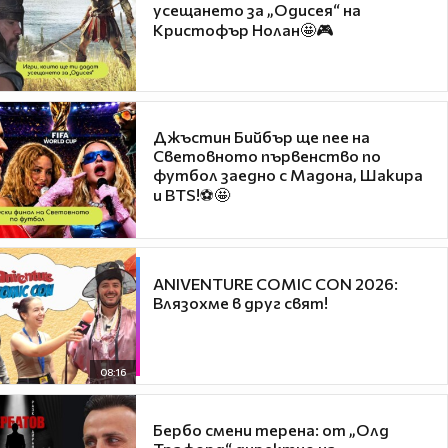
усещането за „Одисея“ на
Кристофър Нолан🤩🎮
Джъстин Бийбър ще пее на
Световното първенство по
футбол заедно с Мадона, Шакира
и BTS!⚽🤩
ANIVENTURE COMIC CON 2026:
Влязохме в друг свят!
08:16
Бербо смени терена: от „Олд