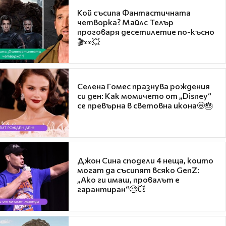
Кой съсипа Фантастичната
четворка? Майлс Телър
проговаря десетилетие по-късно
🎬👀💥
Селена Гомес празнува рождения
си ден: Как момичето от „Disney“
се превърна в световна икона🤩🎂
Джон Сина сподели 4 неща, които
могат да съсипят всяко GenZ:
„Ако ги имаш, провалът е
гарантиран“🧐💥