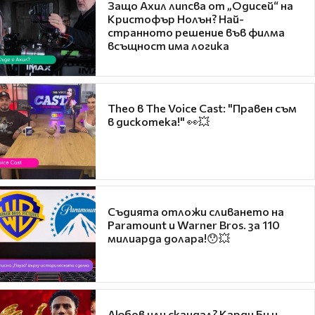
Защо Ахил липсва от „Одисей“ на
Кристофър Нолън? Най-
странното решение във филма
всъщност има логика
Theo в The Voice Cast: "Правен съм
в дискотека!" 👀💥
Съдията отложи сливането на
Paramount и Warner Bros. за 110
милиарда долара!😯💥
Любов или скандал? Карди Би и