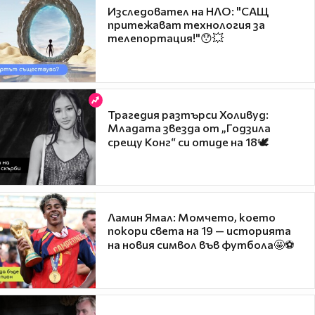
Изследовател на НЛО: "САЩ
притежават технология за
телепортация!"😯💥
Трагедия разтърси Холивуд:
Младата звезда от „Годзила
срещу Конг“ си отиде на 18🕊️
Ламин Ямал: Момчето, което
покори света на 19 — историята
на новия символ във футбола🤩⚽