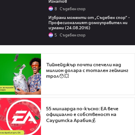
Игнатов
8
Съдебен спор
45:32
Избрани моменти от „Съдебен спор” -
Професионалният домоуправител ни
измами (24.08.2016)
5
Съдебен спор
Тийнейджър почти спечели над
милион долара с тотален гейминг
трол😯💥
55 милиарда по-късно: EA вече
официално е собственост на
Саудитска Арабия💰