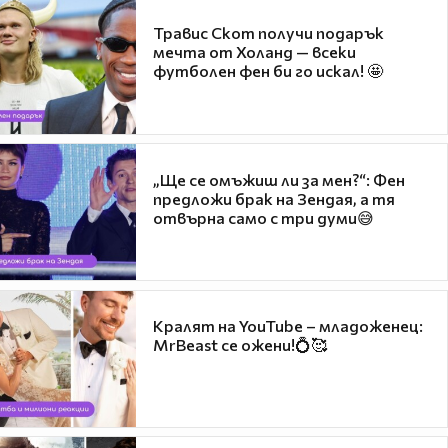
Травис Скот получи подарък
мечта от Холанд — всеки
футболен фен би го искал! 🤩
„Ще се омъжиш ли за мен?“: Фен
предложи брак на Зендая, а тя
отвърна само с три думи😅
Кралят на YouTube – младоженец:
MrBeast се ожени!💍🥰