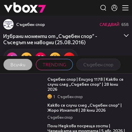
Member of
👾
Съдебен спор
СЛЕДВАЙ
658
Избрани моменти от „Съдебен спор” -
Съседът ме наводни (25.08.2016)
Всички
TRENDING
Съдебен спор
47:02
Съдебен спор | Епизод 1178 | Какво се
случи след „Съдебен спор” | 28 юни
2026
1
Съдебен спор
15:58
Какво се случи след „Съдебен спор” |
Жоро Игнатов | 28 юни 2026
Съдебен спор
19:25
Поли Недкова посреща гости |
Черешката на тортата | 5 авг. 2026 |