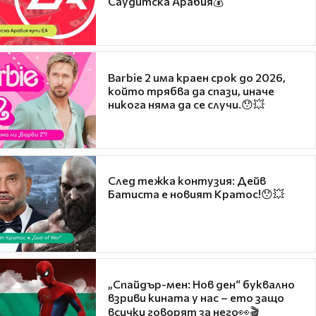
Саудитска Арабия💰
Barbie 2 има краен срок до 2026,
който трябва да спази, иначе
никога няма да се случи.😯💥
След тежка контузия: Дейв
Батиста е новият Кратос!😯💥
„Спайдър-мен: Нов ден“ буквално
взриви кината у нас – ето защо
всички говорят за него👀🎬