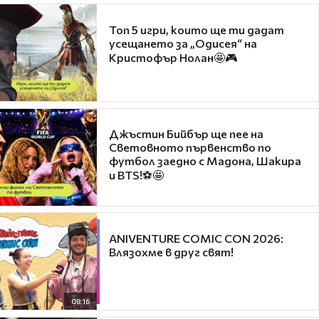
Топ 5 игри, които ще ти дадат
усещането за „Одисея“ на
Кристофър Нолан🤩🎮
Джъстин Бийбър ще пее на
Световното първенство по
футбол заедно с Мадона, Шакира
и BTS!⚽🤩
ANIVENTURE COMIC CON 2026:
Влязохме в друг свят!
08:16