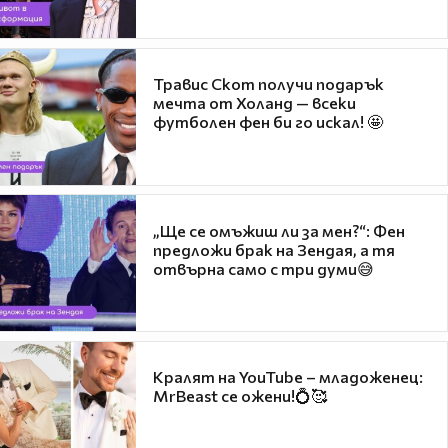
Травис Скот получи подарък
мечта от Холанд — всеки
футболен фен би го искал! 🤩
„Ще се омъжиш ли за мен?“: Фен
предложи брак на Зендая, а тя
отвърна само с три думи😅
Кралят на YouTube – младоженец:
MrBeast се ожени!💍🥰