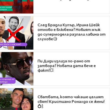
След Брадли Купър, Ирина Шейк
отново е влюбена? Новият мъж
до супермодела разпали лавина от
слухове🧐
Пи Диди излиза по-рано от
затвора? Новата дата вече е
факт!💥
Сватбата, която чакаше целият
свят! Кристиано Роналдо се жени!
💍🍾