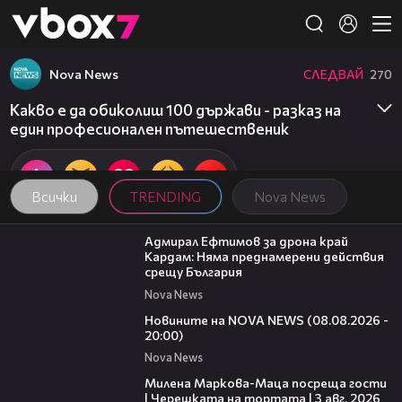
Member of
👾
Nova News
СЛЕДВАЙ
270
Какво е да обиколиш 100 държави - разказ на
един професионален пътешественик
Всички
TRENDING
Nova News
01:48
Адмирал Ефтимов за дрона край
Кардам: Няма преднамерени действия
срещу България
Nova News
22:47
Новините на NOVA NEWS (08.08.2026 -
20:00)
Nova News
20:17
Милена Маркова-Маца посреща гости
| Черешката на тортата | 3 авг. 2026