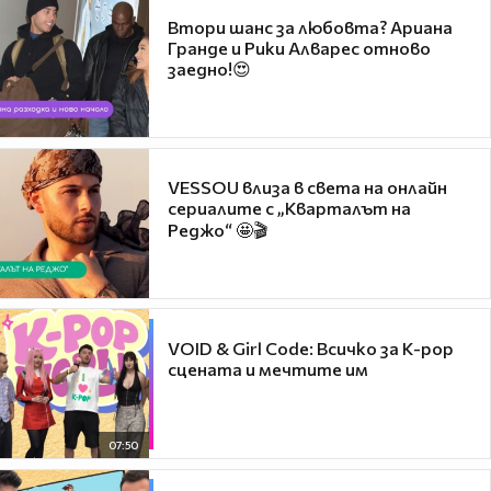
Втори шанс за любовта? Ариана
Гранде и Рики Алварес отново
заедно!😍
VESSOU влиза в света на онлайн
сериалите с „Кварталът на
Реджо“ 🤩🎬
VOID & Girl Code: Всичко за K-pop
сцената и мечтите им
07:50