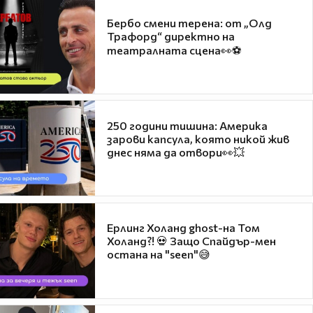
Бербо смени терена: от „Олд
Трафорд“ директно на
театралната сцена👀⚽
250 години тишина: Америка
зарови капсула, която никой жив
днес няма да отвори👀💥
Ерлинг Холанд ghost-на Том
Холанд?! 💀 Защо Спайдър-мен
остана на "seen"😅