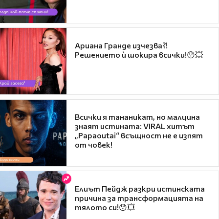
Ариана Гранде изчезва?!
Решението ѝ шокира всички!😯💥
Всички я тананикат, но малцина
знаят истината: VIRAL хитът
„Papaoutai“ всъщност не е изпят
от човек!
Елиът Пейдж разкри истинската
причина за трансформацията на
тялото си!😯💥