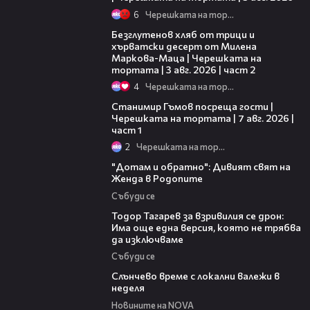
6
Черешката на тортата
15:35
Безглутенов хляб от трици и
хърватски десерт от Милена
Маркова-Маца | Черешката на
тортата | 3 авг. 2026 | част 2
4
Черешката на тортата
16:22
Станимир Гъмов посреща гости |
Черешката на тортата | 7 авг. 2026 |
част 1
2
Черешката на тортата
06:40
"Дотам и обратно": Дивият свят на
Женда в Родопите
Събуди се
15:02
Тодор Тагарев за взривилия се дрон:
Има още една версия, която не трябва
да изключваме
Събуди се
00:56
Слънчево време с локални валежи в
неделя
Новините на NOVA