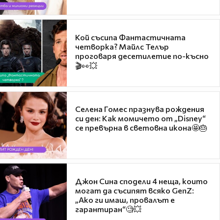
Кой съсипа Фантастичната
четворка? Майлс Телър
проговаря десетилетие по-късно
🎬👀💥
Селена Гомес празнува рождения
си ден: Как момичето от „Disney“
се превърна в световна икона🤩🎂
Джон Сина сподели 4 неща, които
могат да съсипят всяко GenZ:
„Ако ги имаш, провалът е
гарантиран“🧐💥