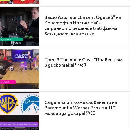
Защо Ахил липсва от „Одисей“ на
Кристофър Нолън? Най-
странното решение във филма
всъщност има логика
Theo в The Voice Cast: "Правен съм
в дискотека!" 👀💥
Съдията отложи сливането на
Paramount и Warner Bros. за 110
милиарда долара!😯💥