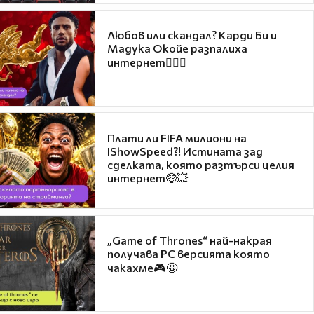
Любов или скандал? Карди Би и
Мадука Окойе разпалиха
интернет❤️‍🔥🔥
Плати ли FIFA милиони на
IShowSpeed?! Истината зад
сделката, която разтърси целия
интернет🤑💥
„Game of Thrones“ най-накрая
получава PC версията която
чакахме🎮🤩