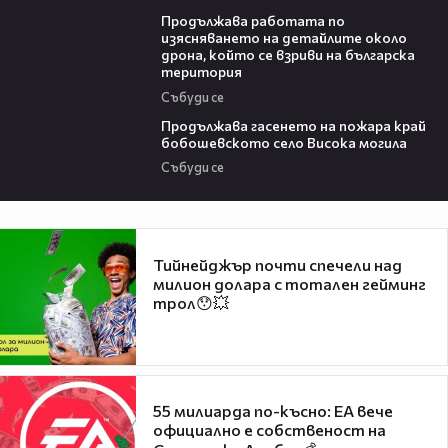
03:59
Продължава работата по
изясняването на детайлите около
дрона, който се взриви на българска
територия
Събуди се
03:41
Продължава гасенето на пожара край
бобошевското село Висока могила
Събуди се
Тийнейджър почти спечели над
милион долара с тотален гейминг
трол😯💥
55 милиарда по-късно: EA вече
официално е собственост на