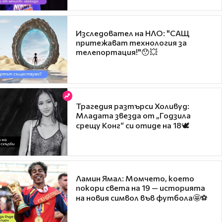
Изследовател на НЛО: "САЩ
притежават технология за
телепортация!"😯💥
Трагедия разтърси Холивуд:
Младата звезда от „Годзила
срещу Конг“ си отиде на 18🕊️
Ламин Ямал: Момчето, което
покори света на 19 — историята
на новия символ във футбола🤩⚽