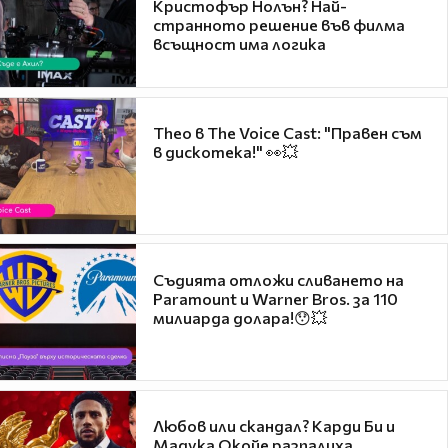
Кристофър Нолън? Най-
странното решение във филма
всъщност има логика
Theo в The Voice Cast: "Правен съм
в дискотека!" 👀💥
Съдията отложи сливането на
Paramount и Warner Bros. за 110
милиарда долара!😯💥
Любов или скандал? Карди Би и
Мадука Окойе разпалиха