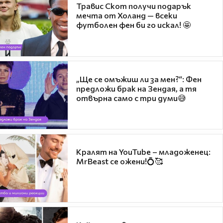
Травис Скот получи подарък
мечта от Холанд — всеки
футболен фен би го искал! 🤩
„Ще се омъжиш ли за мен?“: Фен
предложи брак на Зендая, а тя
отвърна само с три думи😅
Кралят на YouTube – младоженец:
MrBeast се ожени!💍🥰