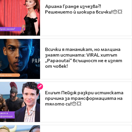
Ариана Гранде изчезва?!
Решението ѝ шокира всички!😯💥
Всички я тананикат, но малцина
знаят истината: VIRAL хитът
„Papaoutai“ всъщност не е изпят
от човек!
Елиът Пейдж разкри истинската
причина за трансформацията на
тялото си!😯💥