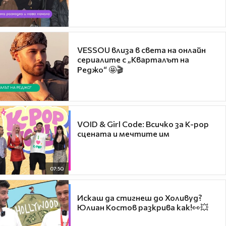
VESSOU влиза в света на онлайн
сериалите с „Кварталът на
Реджо“ 🤩🎬
VOID & Girl Code: Всичко за K-pop
сцената и мечтите им
07:50
Искаш да стигнеш до Холивуд?
Юлиан Костов разкрива как!👀💥