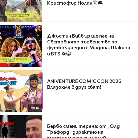
Кристофър Нолан🤩🎮
Джъстин Бийбър ще пее на
Световното първенство по
футбол заедно с Мадона, Шакира
и BTS!⚽🤩
ANIVENTURE COMIC CON 2026:
Влязохме в друг свят!
08:16
Бербо смени терена: от „Олд
Трафорд“ директно на
театралната сцена👀⚽