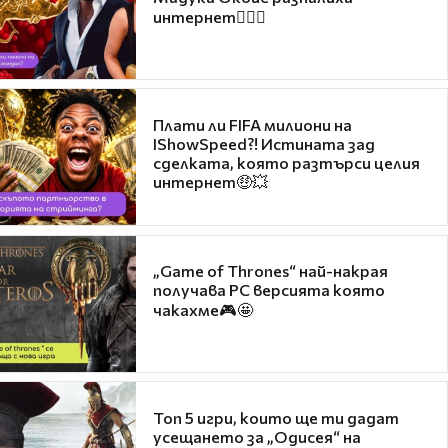
интернет❤️‍🔥🔥
Плати ли FIFA милиони на
IShowSpeed?! Истината зад
сделката, която разтърси целия
интернет🤑💥
„Game of Thrones“ най-накрая
получава PC версията която
чакахме🎮🤩
Топ 5 игри, които ще ти дадат
усещането за „Одисея“ на