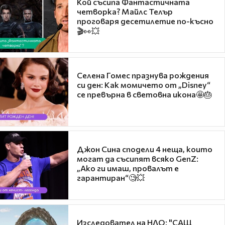
Кой съсипа Фантастичната
четворка? Майлс Телър
проговаря десетилетие по-късно
🎬👀💥
Селена Гомес празнува рождения
си ден: Как момичето от „Disney“
се превърна в световна икона🤩🎂
Джон Сина сподели 4 неща, които
могат да съсипят всяко GenZ:
„Ако ги имаш, провалът е
гарантиран“🧐💥
Изследовател на НЛО: "САЩ