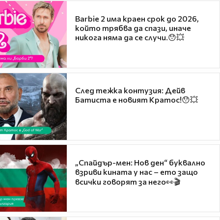
Barbie 2 има краен срок до 2026,
който трябва да спази, иначе
никога няма да се случи.😯💥
След тежка контузия: Дейв
Батиста е новият Кратос!😯💥
„Спайдър-мен: Нов ден“ буквално
взриви кината у нас – ето защо
всички говорят за него👀🎬