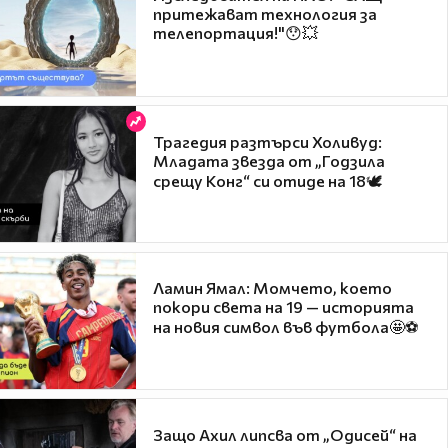
притежават технология за
телепортация!"😯💥
Трагедия разтърси Холивуд:
Младата звезда от „Годзила
срещу Конг“ си отиде на 18🕊️
Ламин Ямал: Момчето, което
покори света на 19 — историята
на новия символ във футбола🤩⚽
Защо Ахил липсва от „Одисей“ на