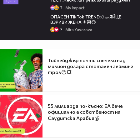
QUIZ
7
My Impact
ОПАСЕН TikTok TREND:🥚🍳ЯЙЦЕ
ВЗРИВИ ЖЕНА 👩‍🚒🤕
3
Mira Yavorova
Тийнейджър почти спечели над
милион долара с тотален гейминг
трол😯💥
55 милиарда по-късно: EA вече
официално е собственост на
Саудитска Арабия💰