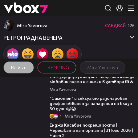
Member of
👾
Mira Yavorova
СЛЕДВАЙ
126
РЕТРОГРАДНА ВЕНЕРА
Всички
TRENDING
Mira Yavorova
00:43
😳💌 „Дедпул убиецът“ получава хиляди
любовни писма и снимки в затвора 📸🔥
Mira Yavorova
00:42
"Самотен" и сексуално разочарован
делфин обвинен за нападения на близо
50 души😮😱
4
Mira Yavorova
16:45
Енджи Касабие посреща гости |
Черешката на тортата | 31 юли 2026 |
Част 2