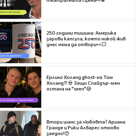
250 години тишина: Америка
зарови капсула, която никой жив
днес няма да отвори👀💥
Ерлинг Холанд ghost-на Том
Холанд?! 💀 Защо Спайдър-мен
остана на "seen"😅
Втори шанс за любовта? Ариана
Гранде и Рики Алварес отново
заедно!😍