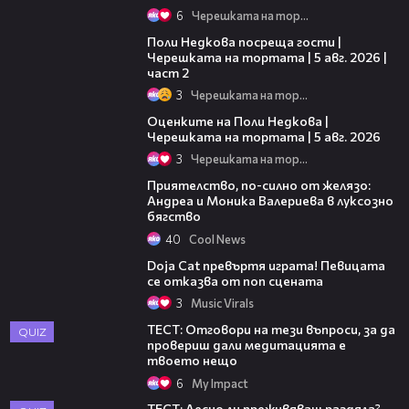
6
Черешката на тортата
13:03
Поли Недкова посреща гости |
Черешката на тортата | 5 авг. 2026 |
част 2
3
Черешката на тортата
02:09
Оценките на Поли Недкова |
Черешката на тортата | 5 авг. 2026
3
Черешката на тортата
Приятелство, по-силно от желязо:
Андреа и Моника Валериева в луксозно
бягство
40
Cool News
Doja Cat превъртя играта! Певицата
се отказва от поп сцената
3
Music Virals
ТЕСТ: Отговори на тези въпроси, за да
QUIZ
провериш дали медитацията е
твоето нещо
6
My Impact
ТЕСТ: Лесно ли преживяваш раздяла?