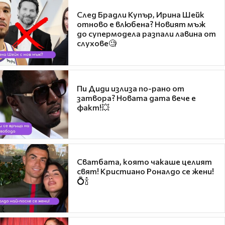
След Брадли Купър, Ирина Шейк
отново е влюбена? Новият мъж
до супермодела разпали лавина от
слухове🧐
Пи Диди излиза по-рано от
затвора? Новата дата вече е
факт!💥
Сватбата, която чакаше целият
свят! Кристиано Роналдо се жени!
💍🍾