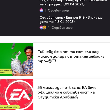
му ни раздели (09.04.2023)
1
Съдебен спор
44:57
Съдебен спор - Епизод 919 - Взеха ми
детето (15.04.2023)
4
Съдебен спор
Тийнейджър почти спечели над
милион долара с тотален гейминг
трол😯💥
55 милиарда по-късно: EA вече
официално е собственост на
Саудитска Арабия💰