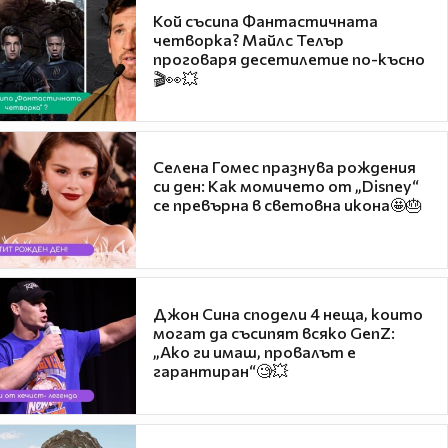
Кой съсипа Фантастичната
четворка? Майлс Телър
проговаря десетилетие по-късно
🎬👀💥
Селена Гомес празнува рождения
си ден: Как момичето от „Disney“
се превърна в световна икона🤩🎂
Джон Сина сподели 4 неща, които
могат да съсипят всяко GenZ:
„Ако ги имаш, провалът е
гарантиран“🧐💥