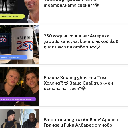
театралната сцена👀⚽
250 години тишина: Америка
зарови капсула, която никой жив
днес няма да отвори👀💥
Ерлинг Холанд ghost-на Том
Холанд?! 💀 Защо Спайдър-мен
остана на "seen"😅
Втори шанс за любовта? Ариана
Гранде и Рики Алварес отново