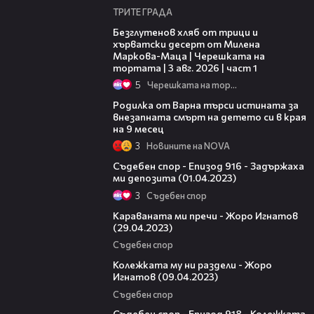
ТРИТЕ ГРАДА
16:02
Безглутенов хляб от трици и
хърватски десерт от Милена
Маркова-Маца | Черешката на
тортата | 3 авг. 2026 | част 1
5
Черешката на тортата
03:09
Родилка от Варна търси истината за
внезапната смърт на детето си в края
на 9 месец
3
Новините на NOVA
45:49
Съдебен спор - Епизод 916 - Задържаха
ми депозита (01.04.2023)
3
Съдебен спор
19:11
Караваната ми пречи - Жоро Игнатов
(29.04.2023)
Съдебен спор
16:33
Колежката му ни раздели - Жоро
Игнатов (09.04.2023)
Съдебен спор
44:55
Съдебен спор - Епизод 918 - Колежката