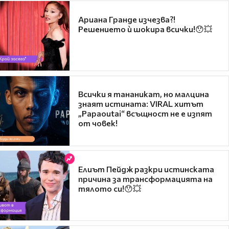
Ариана Гранде изчезва?!
Решението ѝ шокира всички!😯💥
Всички я тананикат, но малцина
знаят истината: VIRAL хитът
„Papaoutai“ всъщност не е изпят
от човек!
Елиът Пейдж разкри истинската
причина за трансформацията на
тялото си!😯💥