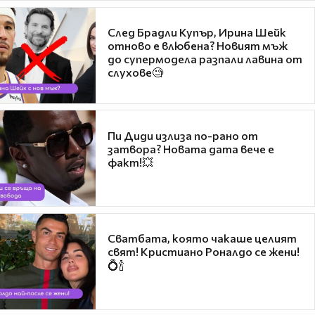
След Брадли Купър, Ирина Шейк
отново е влюбена? Новият мъж
до супермодела разпали лавина от
слухове🧐
Пи Диди излиза по-рано от
затвора? Новата дата вече е
факт!💥
Сватбата, която чакаше целият
свят! Кристиано Роналдо се жени!
💍🍾