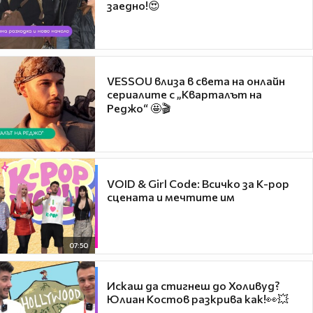
заедно!😍
VESSOU влиза в света на онлайн
сериалите с „Кварталът на
Реджо“ 🤩🎬
VOID & Girl Code: Всичко за K-pop
сцената и мечтите им
07:50
Искаш да стигнеш до Холивуд?
Юлиан Костов разкрива как!👀💥