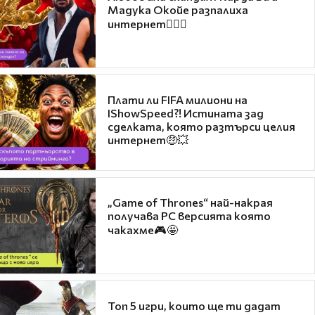
Мадука Окойе разпалиха
интернет❤️‍🔥🔥
Плати ли FIFA милиони на
IShowSpeed?! Истината зад
сделката, която разтърси целия
интернет🤑💥
„Game of Thrones“ най-накрая
получава PC версията която
чакахме🎮🤩
Топ 5 игри, които ще ти дадат