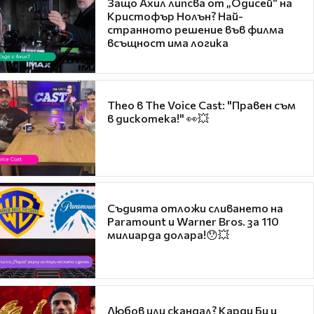
Защо Ахил липсва от „Одисей“ на
Кристофър Нолън? Най-
странното решение във филма
всъщност има логика
Theo в The Voice Cast: "Правен съм
в дискотека!" 👀💥
Съдията отложи сливането на
Paramount и Warner Bros. за 110
милиарда долара!😯💥
Любов или скандал? Карди Би и