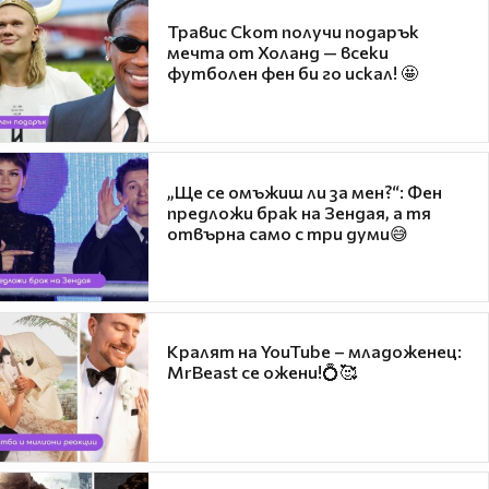
Травис Скот получи подарък
мечта от Холанд — всеки
футболен фен би го искал! 🤩
„Ще се омъжиш ли за мен?“: Фен
предложи брак на Зендая, а тя
отвърна само с три думи😅
Кралят на YouTube – младоженец:
MrBeast се ожени!💍🥰