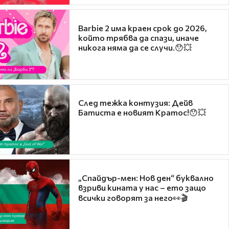
Barbie 2 има краен срок до 2026,
който трябва да спази, иначе
никога няма да се случи.😯💥
След тежка контузия: Дейв
Батиста е новият Кратос!😯💥
„Спайдър-мен: Нов ден“ буквално
взриви кината у нас – ето защо
всички говорят за него👀🎬