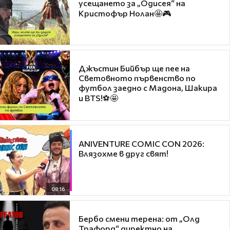
усещането за „Одисея“ на
Кристофър Нолан🤩🎮
Джъстин Бийбър ще пее на
Световното първенство по
футбол заедно с Мадона, Шакира
и BTS!⚽🤩
ANIVENTURE COMIC CON 2026:
Влязохме в друг свят!
08:16
Бербо смени терена: от „Олд
Трафорд“ директно на