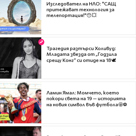
Изследовател на НЛО: "САЩ
притежават технология за
телепортация!"😯💥
Трагедия разтърси Холивуд:
Младата звезда от „Годзила
срещу Конг“ си отиде на 18🕊️
Ламин Ямал: Момчето, което
покори света на 19 — историята
на новия символ във футбола🤩⚽