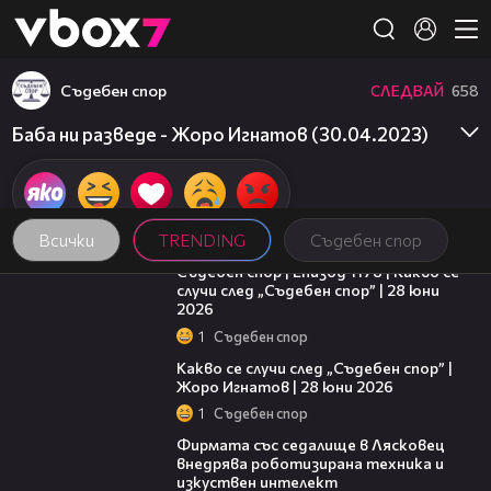
Member of
👾
Съдебен спор
СЛЕДВАЙ
658
Баба ни разведе - Жоро Игнатов (30.04.2023)
Всички
TRENDING
Съдебен спор
47:02
Съдебен спор | Епизод 1178 | Какво се
случи след „Съдебен спор” | 28 юни
2026
1
Съдебен спор
15:58
Какво се случи след „Съдебен спор” |
Жоро Игнатов | 28 юни 2026
1
Съдебен спор
00:06
Фирмата със седалище в Лясковец
внедрява роботизирана техника и
изкуствен интелект