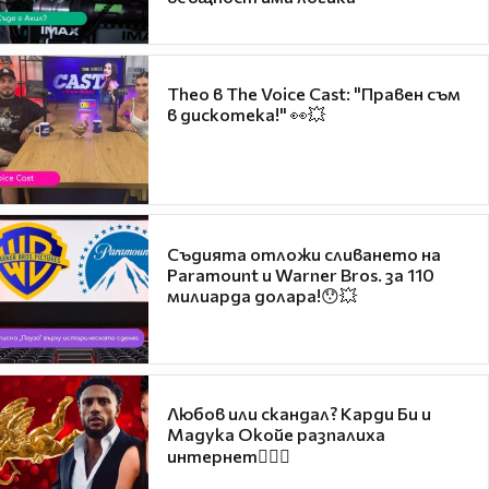
Theo в The Voice Cast: "Правен съм
в дискотека!" 👀💥
Съдията отложи сливането на
Paramount и Warner Bros. за 110
милиарда долара!😯💥
Любов или скандал? Карди Би и
Мадука Окойе разпалиха
интернет❤️‍🔥🔥