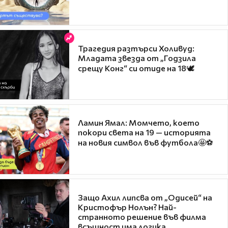
Трагедия разтърси Холивуд:
Младата звезда от „Годзила
срещу Конг“ си отиде на 18🕊️
Ламин Ямал: Момчето, което
покори света на 19 — историята
на новия символ във футбола🤩⚽
Защо Ахил липсва от „Одисей“ на
Кристофър Нолън? Най-
странното решение във филма
всъщност има логика