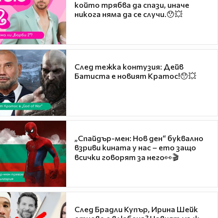
който трябва да спази, иначе
никога няма да се случи.😯💥
След тежка контузия: Дейв
Батиста е новият Кратос!😯💥
„Спайдър-мен: Нов ден“ буквално
взриви кината у нас – ето защо
всички говорят за него👀🎬
След Брадли Купър, Ирина Шейк