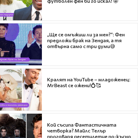
футболен фен би го искал! 🤩
„Ще се омъжиш ли за мен?“: Фен
предложи брак на Зендая, а тя
отвърна само с три думи😅
Кралят на YouTube – младоженец:
MrBeast се ожени!💍🥰
Кой съсипа Фантастичната
четворка? Майлс Телър
проговаря десетилетие по-късно