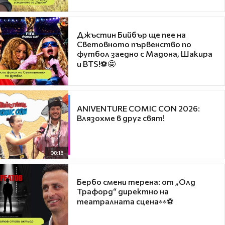
Джъстин Бийбър ще пее на
Световното първенство по
футбол заедно с Мадона, Шакира
и BTS!⚽🤩
ANIVENTURE COMIC CON 2026:
Влязохме в друг свят!
08:16
Бербо смени терена: от „Олд
Трафорд“ директно на
театралната сцена👀⚽