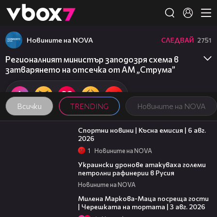
Member of
👾
Новините на NOVA
СЛЕДВАЙ
2751
Регионалният министър заподозря схема в
затварянето на отсечка от АМ „Струма”
Всички
TRENDING
Новините на NOVA
04:51
Спортни новини | Късна емисия | 6 авг.
2026
1
Новините на NOVA
00:41
Украински дронове атакуваха големи
петролни рафинерии в Русия
Новините на NOVA
20:17
Милена Маркова-Маца посреща гости
| Черешката на тортата | 3 авг. 2026