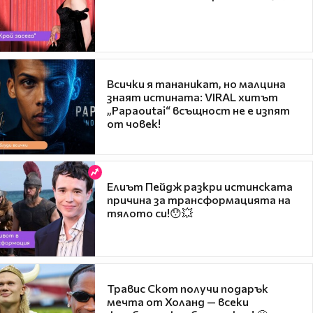
Всички я тананикат, но малцина
знаят истината: VIRAL хитът
„Papaoutai“ всъщност не е изпят
от човек!
Елиът Пейдж разкри истинската
причина за трансформацията на
тялото си!😯💥
Травис Скот получи подарък
мечта от Холанд — всеки