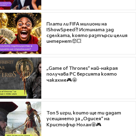
Плати ли FIFA милиони на
IShowSpeed?! Истината зад
сделката, която разтърси целия
интернет🤑💥
„Game of Thrones“ най-накрая
получава PC версията която
чакахме🎮🤩
Топ 5 игри, които ще ти дадат
усещането за „Одисея“ на
Кристофър Нолан🤩🎮