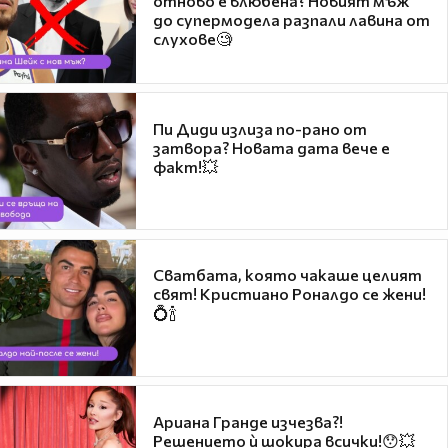
отново е влюбена? Новият мъж
до супермодела разпали лавина от
слухове🧐
Пи Диди излиза по-рано от
затвора? Новата дата вече е
факт!💥
Сватбата, която чакаше целият
свят! Кристиано Роналдо се жени!
💍🍾
Ариана Гранде изчезва?!
Решението ѝ шокира всички!😯💥