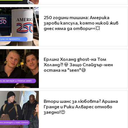
250 години тишина: Америка
зарови капсула, която никой жив
днес няма да отвори👀💥
Ерлинг Холанд ghost-на Том
Холанд?! 💀 Защо Спайдър-мен
остана на "seen"😅
Втори шанс за любовта? Ариана
Гранде и Рики Алварес отново
заедно!😍