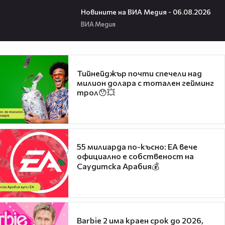
22:43
Новините на ВИА Медия - 06.08.2026
ВИА Медия
Тийнейджър почти спечели над
милион долара с тотален гейминг
трол😯💥
55 милиарда по-късно: EA вече
официално е собственост на
Саудитска Арабия💰
Barbie 2 има краен срок до 2026,