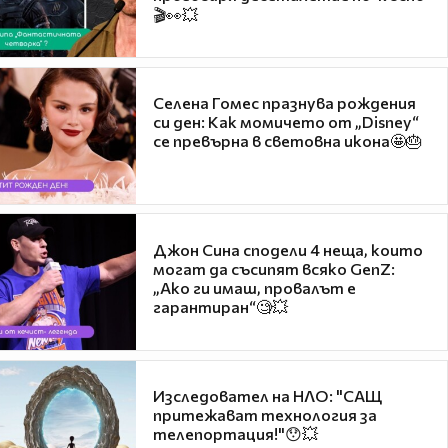
🎬👀💥
Селена Гомес празнува рождения
си ден: Как момичето от „Disney“
се превърна в световна икона🤩🎂
Джон Сина сподели 4 неща, които
могат да съсипят всяко GenZ:
„Ако ги имаш, провалът е
гарантиран“🧐💥
Изследовател на НЛО: "САЩ
притежават технология за
телепортация!"😯💥