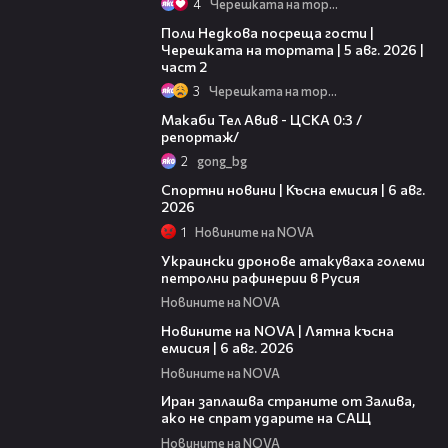
4
Черешката на тортата
13:03
Поли Недкова посреща гости |
Черешката на тортата | 5 авг. 2026 |
част 2
3
Черешката на тортата
09:11
Макаби Тел Авив - ЦСКА 0:3 /
репортаж/
2
gong_bg
04:51
Спортни новини | Късна емисия | 6 авг.
2026
1
Новините на NOVA
00:41
Украински дронове атакуваха големи
петролни рафинерии в Русия
Новините на NOVA
20:26
Новините на NOVA | Лятна късна
емисия | 6 авг. 2026
Новините на NOVA
00:41
Иран заплашва страните от Залива,
ако не спрат ударите на САЩ
Новините на NOVA