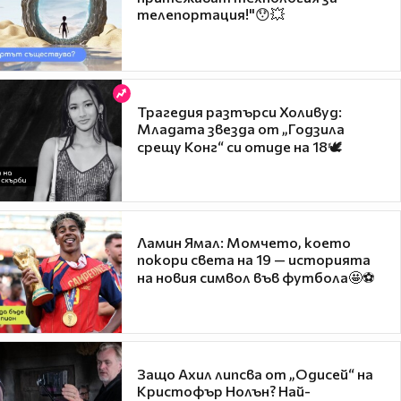
телепортация!"😯💥
Трагедия разтърси Холивуд:
Младата звезда от „Годзила
срещу Конг“ си отиде на 18🕊️
Ламин Ямал: Момчето, което
покори света на 19 — историята
на новия символ във футбола🤩⚽
Защо Ахил липсва от „Одисей“ на
Кристофър Нолън? Най-