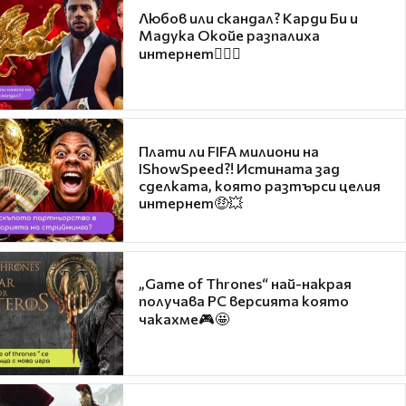
Любов или скандал? Карди Би и
Мадука Окойе разпалиха
интернет❤️‍🔥🔥
Плати ли FIFA милиони на
IShowSpeed?! Истината зад
сделката, която разтърси целия
интернет🤑💥
„Game of Thrones“ най-накрая
получава PC версията която
чакахме🎮🤩