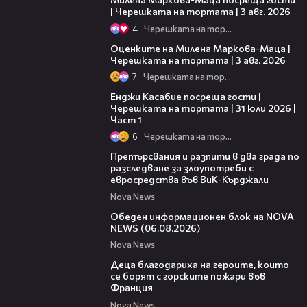
| Черешката на тортата | 3 авг. 2026
4
Черешката на тортата
14:06
Оценките на Милена Маркова-Маца |
Черешката на тортата | 3 авг. 2026
7
Черешката на тортата
10:44
Енджи Касабие посреща гости |
Черешката на тортата | 31 юли 2026 |
Част 1
6
Черешката на тортата
00:27
Претърсвания и разпити в два града по
разследване за злоупотреби с
евросредства във ВиК-Кърджали
Nova News
27:22
Обеден информационен блок на NOVA
NEWS (06.08.2026)
Nova News
01:50
Деца благодариха на героите, които
се борят с горските пожари във
Франция
Nova News