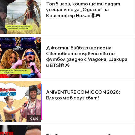
Топ 5 игри, които ще ти дадат
усещането за „Одисея“ на
Кристофър Нолан🤩🎮
Джъстин Бийбър ще пее на
Световното първенство по
футбол заедно с Мадона, Шакира
и BTS!⚽🤩
ANIVENTURE COMIC CON 2026:
Влязохме в друг свят!
08:16