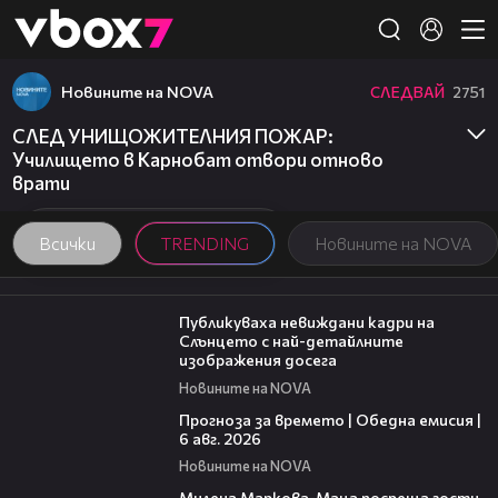
Member of
👾
Новините на NOVA
СЛЕДВАЙ
2751
СЛЕД УНИЩОЖИТЕЛНИЯ ПОЖАР:
Училището в Карнобат отвори отново
врати
Всички
TRENDING
Новините на NOVA
00:43
Публикуваха невиждани кадри на
Слънцето с най-детайлните
изображения досега
Новините на NOVA
02:19
Прогноза за времето | Обедна емисия |
6 авг. 2026
Новините на NOVA
20:17
Милена Маркова-Маца посреща гости