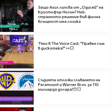
Защо Ахил липсва от „Одисей“ на
Кристофър Нолън? Най-
странното решение във филма
всъщност има логика
Theo в The Voice Cast: "Правен съм
в дискотека!" 👀💥
Съдията отложи сливането на
Paramount и Warner Bros. за 110
милиарда долара!😯💥