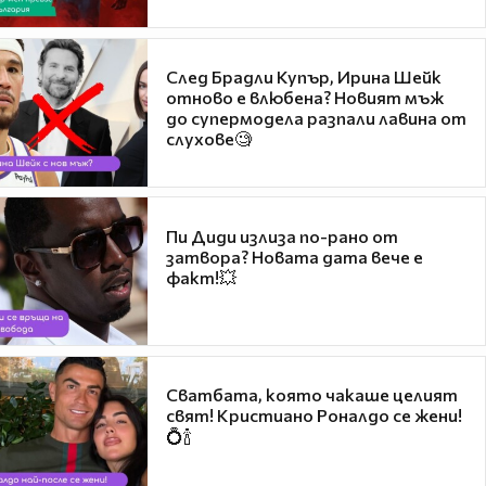
След Брадли Купър, Ирина Шейк
отново е влюбена? Новият мъж
до супермодела разпали лавина от
слухове🧐
Пи Диди излиза по-рано от
затвора? Новата дата вече е
факт!💥
Сватбата, която чакаше целият
свят! Кристиано Роналдо се жени!
💍🍾