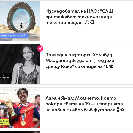
Изследовател на НЛО: "САЩ
притежават технология за
телепортация!"😯💥
Трагедия разтърси Холивуд:
Младата звезда от „Годзила
срещу Конг“ си отиде на 18🕊️
Ламин Ямал: Момчето, което
покори света на 19 — историята
на новия символ във футбола🤩⚽