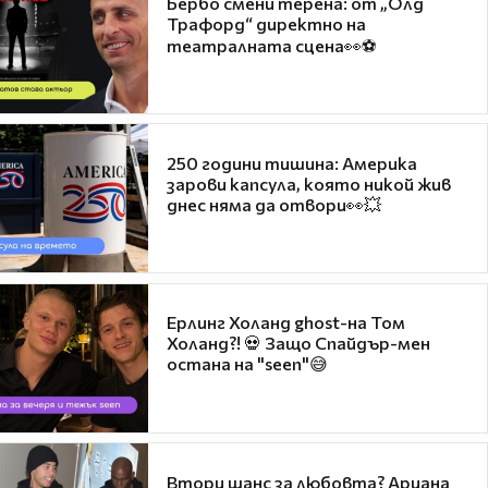
Бербо смени терена: от „Олд
Трафорд“ директно на
театралната сцена👀⚽
250 години тишина: Америка
зарови капсула, която никой жив
днес няма да отвори👀💥
Ерлинг Холанд ghost-на Том
Холанд?! 💀 Защо Спайдър-мен
остана на "seen"😅
Втори шанс за любовта? Ариана