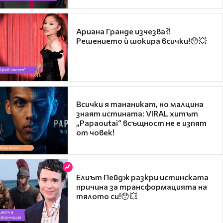
Ариана Гранде изчезва?!
Решението ѝ шокира всички!😯💥
Всички я тананикат, но малцина
знаят истината: VIRAL хитът
„Papaoutai“ всъщност не е изпят
от човек!
Елиът Пейдж разкри истинската
причина за трансформацията на
тялото си!😯💥