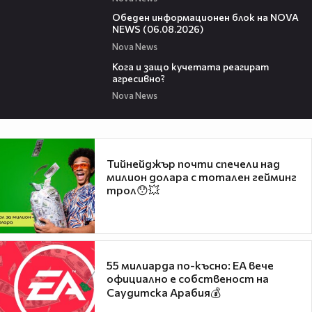
01:14:28
Обеден информационен блок на NOVA
NEWS (06.08.2026)
Nova News
13:53
Кога и защо кучетата реагират
агресивно?
Nova News
Тийнейджър почти спечели над
милион долара с тотален гейминг
трол😯💥
55 милиарда по-късно: EA вече
официално е собственост на
Саудитска Арабия💰