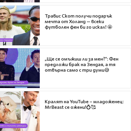
Травис Скот получи подарък
мечта от Холанд — всеки
футболен фен би го искал! 🤩
„Ще се омъжиш ли за мен?“: Фен
предложи брак на Зендая, а тя
отвърна само с три думи😅
Кралят на YouTube – младоженец:
MrBeast се ожени!💍🥰