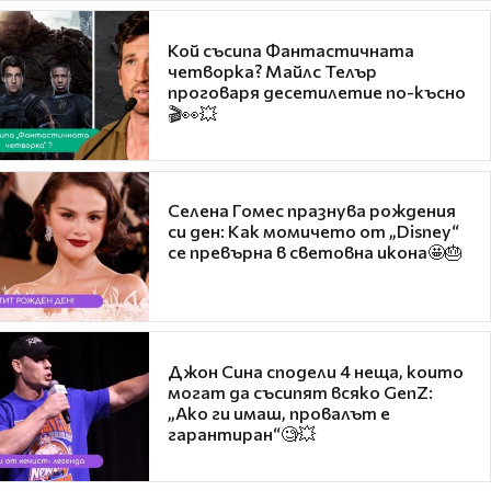
Кой съсипа Фантастичната
четворка? Майлс Телър
проговаря десетилетие по-късно
🎬👀💥
Селена Гомес празнува рождения
си ден: Как момичето от „Disney“
се превърна в световна икона🤩🎂
Джон Сина сподели 4 неща, които
могат да съсипят всяко GenZ:
„Ако ги имаш, провалът е
гарантиран“🧐💥