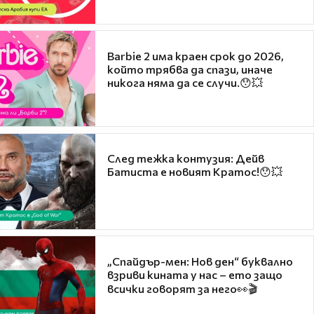
Barbie 2 има краен срок до 2026,
който трябва да спази, иначе
никога няма да се случи.😯💥
След тежка контузия: Дейв
Батиста е новият Кратос!😯💥
„Спайдър-мен: Нов ден“ буквално
взриви кината у нас – ето защо
всички говорят за него👀🎬