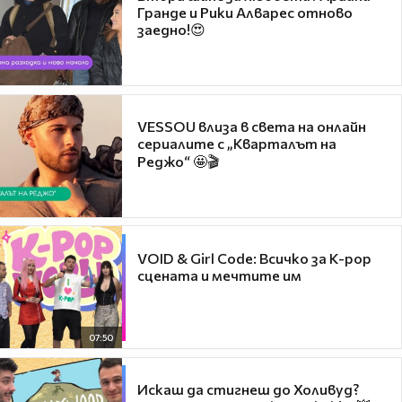
Гранде и Рики Алварес отново
заедно!😍
VESSOU влиза в света на онлайн
сериалите с „Кварталът на
Реджо“ 🤩🎬
VOID & Girl Code: Всичко за K-pop
сцената и мечтите им
07:50
Искаш да стигнеш до Холивуд?