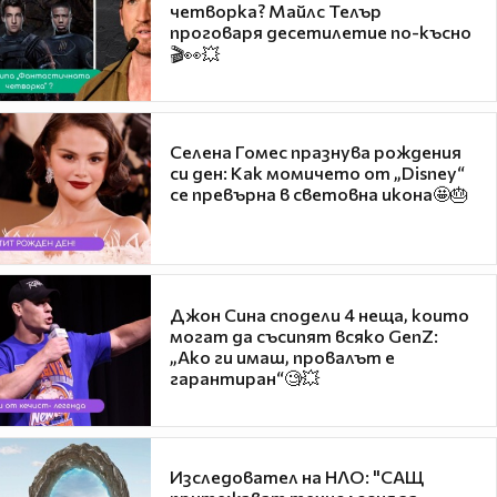
четворка? Майлс Телър
проговаря десетилетие по-късно
🎬👀💥
Селена Гомес празнува рождения
си ден: Как момичето от „Disney“
се превърна в световна икона🤩🎂
Джон Сина сподели 4 неща, които
могат да съсипят всяко GenZ:
„Ако ги имаш, провалът е
гарантиран“🧐💥
Изследовател на НЛО: "САЩ