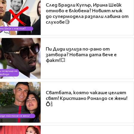
След Брадли Купър, Ирина Шейк
отново е влюбена? Новият мъж
до супермодела разпали лавина от
слухове🧐
Пи Диди излиза по-рано от
затвора? Новата дата вече е
факт!💥
Сватбата, която чакаше целият
свят! Кристиано Роналдо се жени!
💍🍾