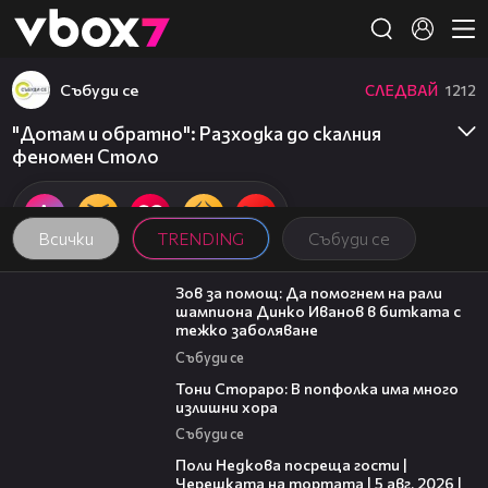
Member of
👾
Събуди се
СЛЕДВАЙ
1212
"Дотам и обратно": Разходка до скалния
феномен Столо
Всички
TRENDING
Събуди се
03:29
Зов за помощ: Да помогнем на рали
шампиона Динко Иванов в битката с
тежко заболяване
Събуди се
27:22
Тони Стораро: В попфолка има много
излишни хора
Събуди се
13:03
Поли Недкова посреща гости |
Черешката на тортата | 5 авг. 2026 |