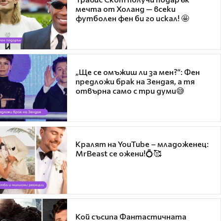
мечта от Холанд — всеки
футболен фен би го искал! 🤩
„Ще се омъжиш ли за мен?“: Фен
предложи брак на Зендая, а тя
отвърна само с три думи😅
Кралят на YouTube – младоженец:
MrBeast се ожени!💍🥰
Кой съсипа Фантастичната