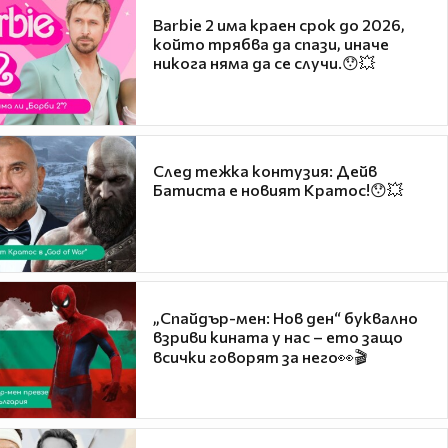
Barbie 2 има краен срок до 2026,
който трябва да спази, иначе
никога няма да се случи.😯💥
След тежка контузия: Дейв
Батиста е новият Кратос!😯💥
„Спайдър-мен: Нов ден“ буквално
взриви кината у нас – ето защо
всички говорят за него👀🎬