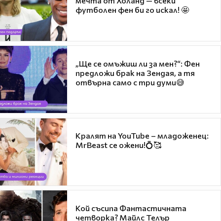
мечта от Холанд — всеки
футболен фен би го искал! 🤩
„Ще се омъжиш ли за мен?“: Фен
предложи брак на Зендая, а тя
отвърна само с три думи😅
Кралят на YouTube – младоженец:
MrBeast се ожени!💍🥰
Кой съсипа Фантастичната
четворка? Майлс Телър