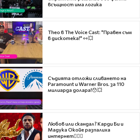
всъщност има логика
Theo в The Voice Cast: "Правен съм
в дискотека!" 👀💥
Съдията отложи сливането на
Paramount и Warner Bros. за 110
милиарда долара!😯💥
Любов или скандал? Карди Би и
Мадука Окойе разпалиха
интернет❤️‍🔥🔥