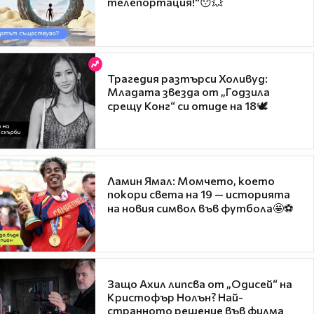
телепортация!"😯💥
Трагедия разтърси Холивуд:
Младата звезда от „Годзила
срещу Конг“ си отиде на 18🕊️
Ламин Ямал: Момчето, което
покори света на 19 — историята
на новия символ във футбола🤩⚽
Защо Ахил липсва от „Одисей“ на
Кристофър Нолън? Най-
странното решение във филма