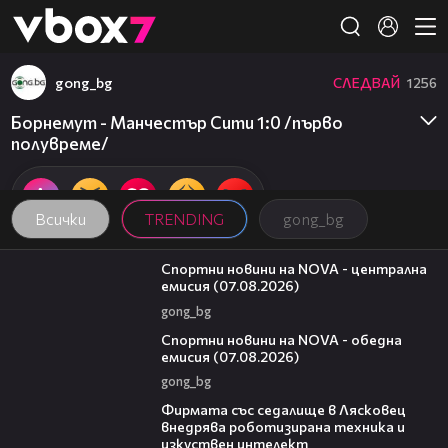
Member of
👾
gong_bg
СЛЕДВАЙ
1256
Борнемут - Манчестър Сити 1:0 /първо
полувреме/
Всички
TRENDING
gong_bg
05:18
Спортни новини на NOVA - централна
емисия (07.08.2026)
gong_bg
04:03
Спортни новини на NOVA - обедна
емисия (07.08.2026)
gong_bg
00:06
Фирмата със седалище в Лясковец
внедрява роботизирана техника и
изкуствен интелект