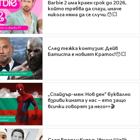
Barbie 2 има краен срок до 2026,
който трябва да спази, иначе
никога няма да се случи.😯💥
След тежка контузия: Дейв
Батиста е новият Кратос!😯💥
„Спайдър-мен: Нов ден“ буквално
взриви кината у нас – ето защо
всички говорят за него👀🎬
След Брадли Купър, Ирина Шейк