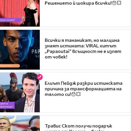
Решението ѝ шокира всички!😯💥
Всички я тананикат, но малцина
знаят истината: VIRAL хитът
„Papaoutai“ всъщност не е изпят
от човек!
Елиът Пейдж разкри истинската
причина за трансформацията на
тялото си!😯💥
Травис Скот получи подарък