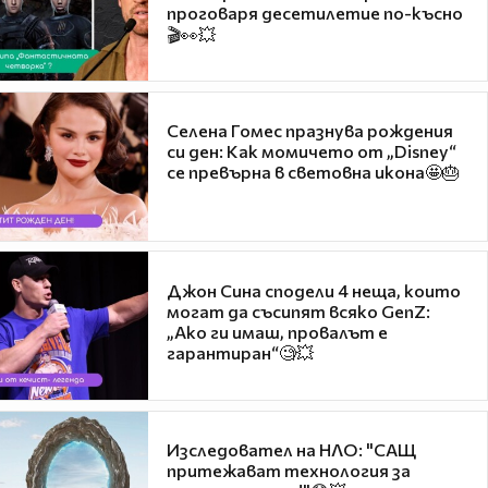
проговаря десетилетие по-късно
🎬👀💥
Селена Гомес празнува рождения
си ден: Как момичето от „Disney“
се превърна в световна икона🤩🎂
Джон Сина сподели 4 неща, които
могат да съсипят всяко GenZ:
„Ако ги имаш, провалът е
гарантиран“🧐💥
Изследовател на НЛО: "САЩ
притежават технология за