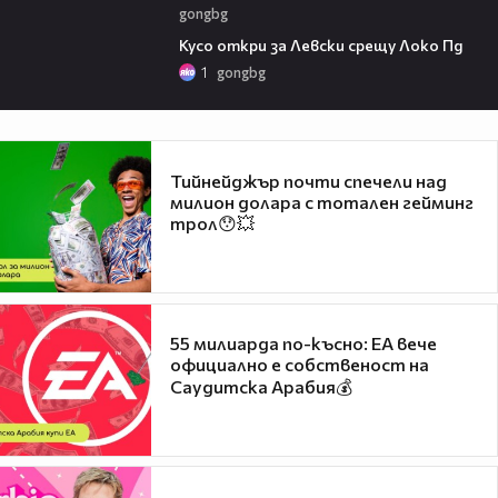
gongbg
01:07
Кусо откри за Левски срещу Локо Пд
1
gongbg
Тийнейджър почти спечели над
милион долара с тотален гейминг
трол😯💥
55 милиарда по-късно: EA вече
официално е собственост на
Саудитска Арабия💰