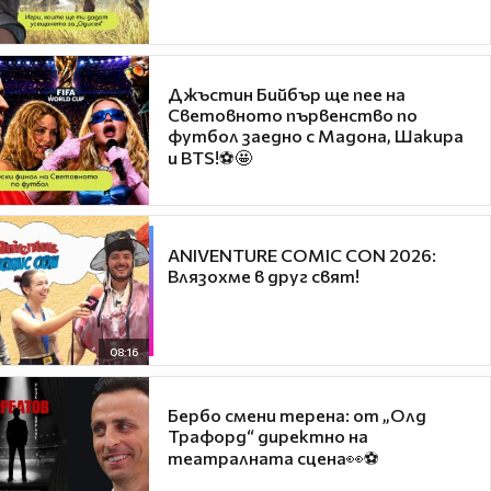
Джъстин Бийбър ще пее на
Световното първенство по
футбол заедно с Мадона, Шакира
и BTS!⚽🤩
ANIVENTURE COMIC CON 2026:
Влязохме в друг свят!
08:16
Бербо смени терена: от „Олд
Трафорд“ директно на
театралната сцена👀⚽