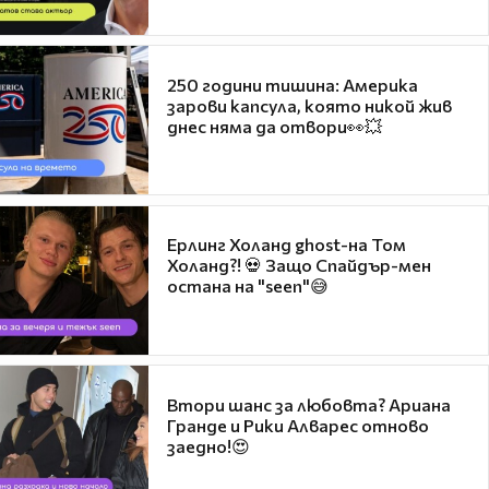
250 години тишина: Америка
зарови капсула, която никой жив
днес няма да отвори👀💥
Ерлинг Холанд ghost-на Том
Холанд?! 💀 Защо Спайдър-мен
остана на "seen"😅
Втори шанс за любовта? Ариана
Гранде и Рики Алварес отново
заедно!😍