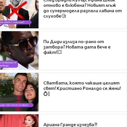
отново е влюбена? Новият мъж
до супермодела разпали лавина от
слухове🧐
Пи Диди излиза по-рано от
затвора? Новата дата вече е
факт!💥
Сватбата, която чакаше целият
свят! Кристиано Роналдо се жени!
💍🍾
Ариана Гранде изчезва?!