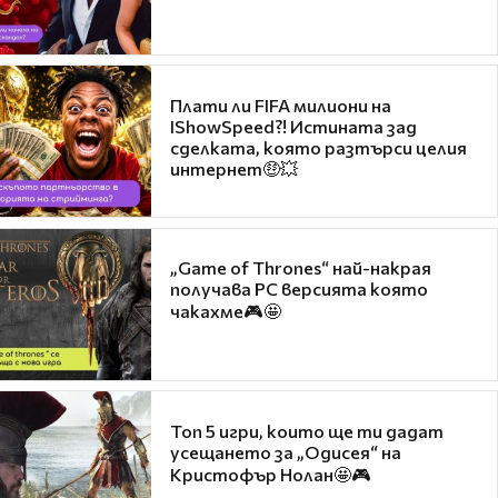
Плати ли FIFA милиони на
IShowSpeed?! Истината зад
сделката, която разтърси целия
интернет🤑💥
„Game of Thrones“ най-накрая
получава PC версията която
чакахме🎮🤩
Топ 5 игри, които ще ти дадат
усещането за „Одисея“ на
Кристофър Нолан🤩🎮