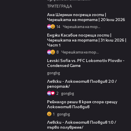
ТРИТЕ ГРАДА
19:47
Ана Шермин посреща гости |
Черешката на тортата | 20 юли 2026
14
Черешката на тортата
10:44
Енджи Касабие посреща гости |
Черешката на тортата | 31 юли 2026 |
Част 1
8
Черешката на тортата
20:09
Levski Sofia vs. PFC Lokomotiv Plovdiv -
Condensed Game
gongbg
06:10
Левски - Локомотив Пловдив 2:0 /
репортаж/
2
gongbg
01:14
Рейналдо реши в края спора срещу
Локомотив Пловдив
1
gongbg
02:57
Левски - Локомотив Пловдив 1:0 /
първо полувреме/