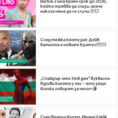
Barbie 2 има краен срок до 2026,
който трябва да спази, иначе
никога няма да се случи.😯💥
След тежка контузия: Дейв
Батиста е новият Кратос!😯💥
„Спайдър-мен: Нов ден“ буквално
взриви кината у нас – ето защо
всички говорят за него👀🎬
След Брадли Купър, Ирина Шейк