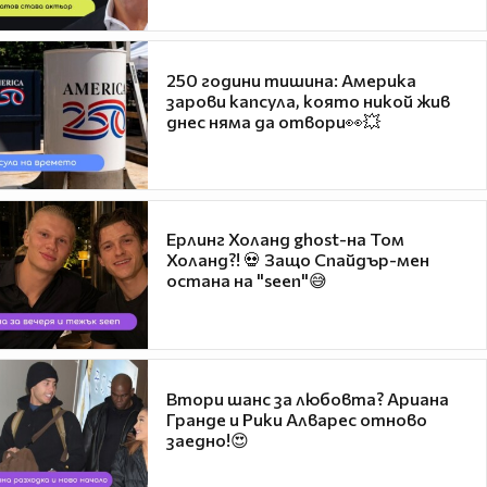
250 години тишина: Америка
зарови капсула, която никой жив
днес няма да отвори👀💥
Ерлинг Холанд ghost-на Том
Холанд?! 💀 Защо Спайдър-мен
остана на "seen"😅
Втори шанс за любовта? Ариана
Гранде и Рики Алварес отново
заедно!😍