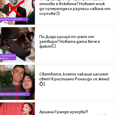
отново е влюбена? Новият мъж
до супермодела разпали лавина от
слухове🧐
Пи Диди излиза по-рано от
затвора? Новата дата вече е
факт!💥
Сватбата, която чакаше целият
свят! Кристиано Роналдо се жени!
💍🍾
Ариана Гранде изчезва?!