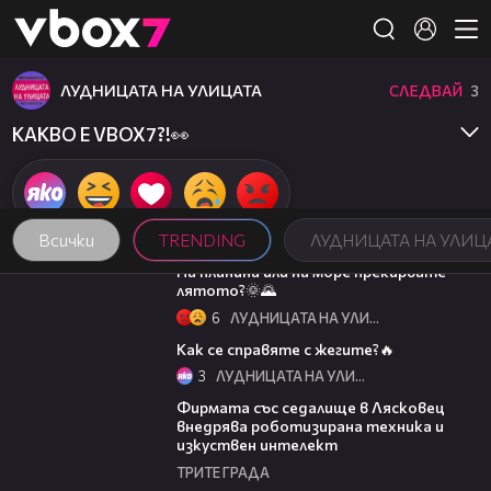
Member of
👾
ЛУДНИЦАТА НА УЛИЦАТА
СЛЕДВАЙ
3
КАКВО Е VBOX7?!👀
Всички
TRENDING
ЛУДНИЦАТА НА УЛИЦ
01:12
На планина или на море прекарвате
лятото?🌞🌄
6
ЛУДНИЦАТА НА УЛИЦАТА
01:44
Как се справяте с жегите?🔥
3
ЛУДНИЦАТА НА УЛИЦАТА
00:06
Фирмата със седалище в Лясковец
внедрява роботизирана техника и
изкуствен интелект
ТРИТЕ ГРАДА
15:35