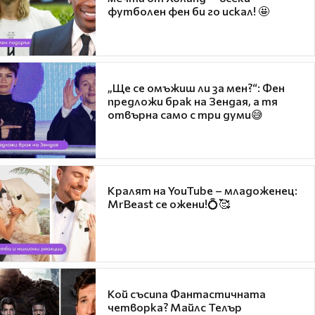
футболен фен би го искал! 🤩
„Ще се омъжиш ли за мен?“: Фен
предложи брак на Зендая, а тя
отвърна само с три думи😅
Кралят на YouTube – младоженец:
MrBeast се ожени!💍🥰
Кой съсипа Фантастичната
четворка? Майлс Телър