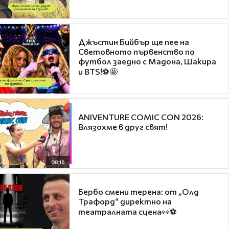
Джъстин Бийбър ще пее на
Световното първенство по
футбол заедно с Мадона, Шакира
и BTS!⚽🤩
ANIVENTURE COMIC CON 2026:
Влязохме в друг свят!
08:16
Бербо смени терена: от „Олд
Трафорд“ директно на
театралната сцена👀⚽