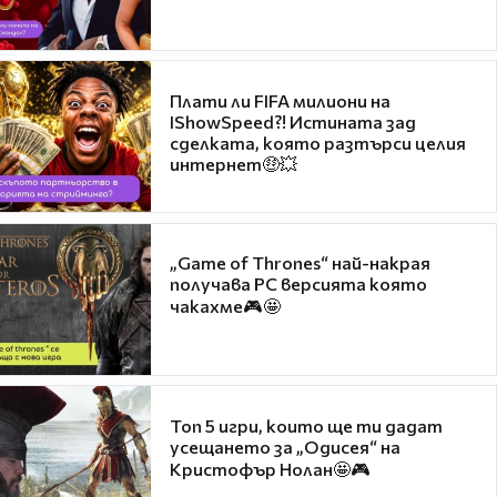
Плати ли FIFA милиони на
IShowSpeed?! Истината зад
сделката, която разтърси целия
интернет🤑💥
„Game of Thrones“ най-накрая
получава PC версията която
чакахме🎮🤩
Топ 5 игри, които ще ти дадат
усещането за „Одисея“ на
Кристофър Нолан🤩🎮