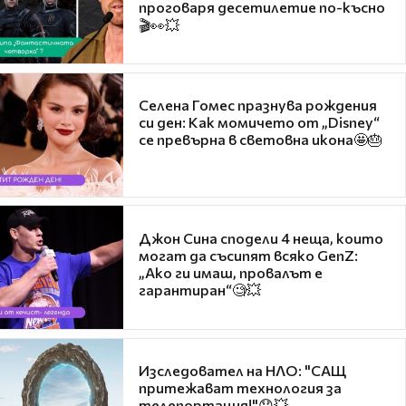
проговаря десетилетие по-късно
🎬👀💥
Селена Гомес празнува рождения
си ден: Как момичето от „Disney“
се превърна в световна икона🤩🎂
Джон Сина сподели 4 неща, които
могат да съсипят всяко GenZ:
„Ако ги имаш, провалът е
гарантиран“🧐💥
Изследовател на НЛО: "САЩ
притежават технология за
телепортация!"😯💥