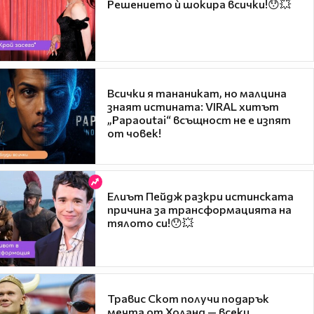
Решението ѝ шокира всички!😯💥
Всички я тананикат, но малцина
знаят истината: VIRAL хитът
„Papaoutai“ всъщност не е изпят
от човек!
Елиът Пейдж разкри истинската
причина за трансформацията на
тялото си!😯💥
Травис Скот получи подарък
мечта от Холанд — всеки