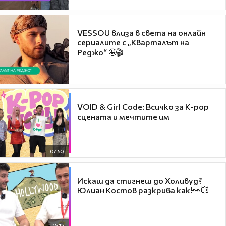
VESSOU влиза в света на онлайн
сериалите с „Кварталът на
Реджо“ 🤩🎬
VOID & Girl Code: Всичко за K-pop
сцената и мечтите им
07:50
Искаш да стигнеш до Холивуд?
Юлиан Костов разкрива как!👀💥
15:15