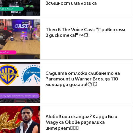
всъщност има логика
Theo в The Voice Cast: "Правен съм
в дискотека!" 👀💥
Съдията отложи сливането на
Paramount и Warner Bros. за 110
милиарда долара!😯💥
Любов или скандал? Карди Би и
Мадука Окойе разпалиха
интернет❤️‍🔥🔥