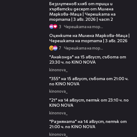
Безглутенов хляб от трици и
хърватски десерт от Милена
Маркова-Маца | Черешката на
тортата | 3 авг. 2026 | част 2
3
Черешката на тортата
14:06
Оценките на Милена Маркова-Маца |
Черешката на тортата | 3 авг. 2026
7
Черешката на тортата
00:30
"Анаконда" на 15 август, събота от
23:30 ч. по KINO NOVA
kinonova_
00:31
"355" на 15 август, събота от 21:00 ч.
по KINO NOVA
kinonova_
00:29
"21" на 14 август, петък от 23:10 ч. по
KINO NOVA
kinonova_
00:29
"Размянaта" на 14 август, петък от
21:00 ч. по KINO NOVA
kinonova_
00:23