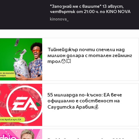
"Запознай ме с вашите" 13 август,
четвъртък от 21:00 ч. по KINO NOVA
kinonova_
Тийнейджър почти спечели над
милион долара с тотален гейминг
трол😯💥
55 милиарда по-късно: EA вече
официално е собственост на
Саудитска Арабия💰