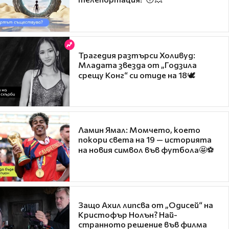
Трагедия разтърси Холивуд:
Младата звезда от „Годзила
срещу Конг“ си отиде на 18🕊️
Ламин Ямал: Момчето, което
покори света на 19 — историята
на новия символ във футбола🤩⚽
Защо Ахил липсва от „Одисей“ на
Кристофър Нолън? Най-
странното решение във филма