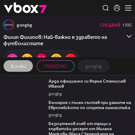
Member of
👾
gongbg
СЛЕДВАЙ
1395
Филип Филипов: Най-важно е здравето на
футболистите
Всички
TRENDING
gongbg
00:19
Арда официално си върна Станислав
Иванов
gongbg
00:47
България с пълен състав при дамите на
Европейското по спортна гимнастика
gongbg
16:02
Безглутенов хляб от трици и
хърватски десерт от Милена
Маркова-Маца | Черешката на