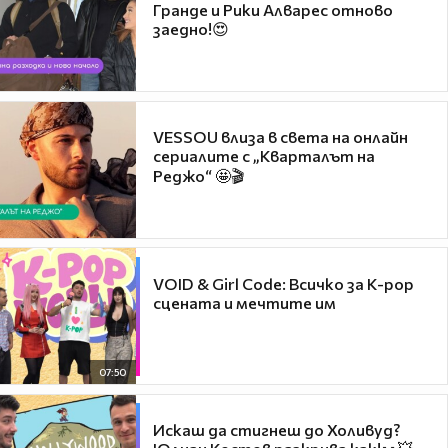
Гранде и Рики Алварес отново
заедно!😍
VESSOU влиза в света на онлайн
сериалите с „Кварталът на
Реджо“ 🤩🎬
VOID & Girl Code: Всичко за K-pop
сцената и мечтите им
07:50
Искаш да стигнеш до Холивуд?