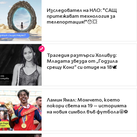
Изследовател на НЛО: "САЩ
притежават технология за
телепортация!"😯💥
Трагедия разтърси Холивуд:
Младата звезда от „Годзила
срещу Конг“ си отиде на 18🕊️
Ламин Ямал: Момчето, което
покори света на 19 — историята
на новия символ във футбола🤩⚽