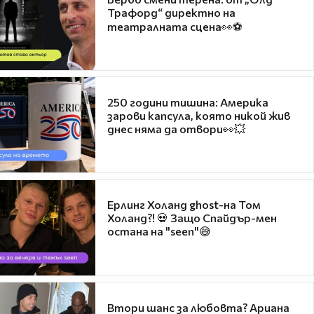
Трафорд“ директно на
театралната сцена👀⚽
250 години тишина: Америка
зарови капсула, която никой жив
днес няма да отвори👀💥
Ерлинг Холанд ghost-на Том
Холанд?! 💀 Защо Спайдър-мен
остана на "seen"😅
Втори шанс за любовта? Ариана