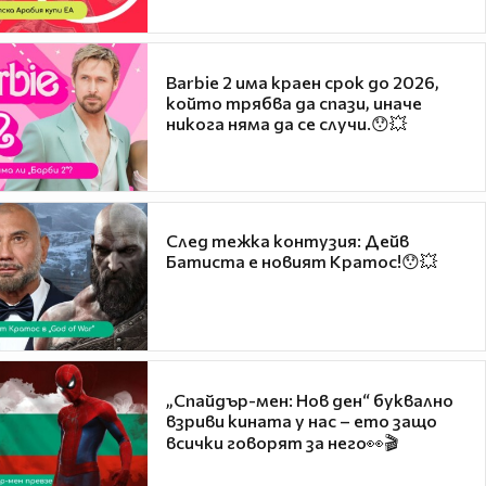
Barbie 2 има краен срок до 2026,
който трябва да спази, иначе
никога няма да се случи.😯💥
След тежка контузия: Дейв
Батиста е новият Кратос!😯💥
„Спайдър-мен: Нов ден“ буквално
взриви кината у нас – ето защо
всички говорят за него👀🎬