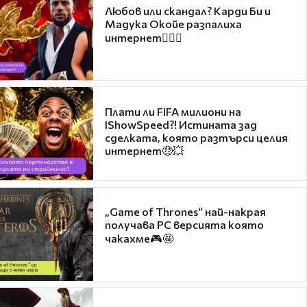
Любов или скандал? Карди Би и
Мадука Окойе разпалиха
интернет❤️‍🔥🔥
Плати ли FIFA милиони на
IShowSpeed?! Истината зад
сделката, която разтърси целия
интернет🤑💥
„Game of Thrones“ най-накрая
получава PC версията която
чакахме🎮🤩