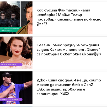
Кой съсипа Фантастичната
четворка? Майлс Телър
проговаря десетилетие по-късно
🎬👀💥
Селена Гомес празнува рождения
си ден: Как момичето от „Disney“
се превърна в световна икона🤩🎂
Джон Сина сподели 4 неща, които
могат да съсипят всяко GenZ:
„Ако ги имаш, провалът е
гарантиран“🧐💥