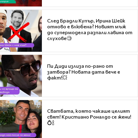
След Брадли Купър, Ирина Шейк
отново е влюбена? Новият мъж
до супермодела разпали лавина от
слухове🧐
Пи Диди излиза по-рано от
затвора? Новата дата вече е
факт!💥
Сватбата, която чакаше целият
свят! Кристиано Роналдо се жени!
💍🍾