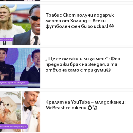
Травис Скот получи подарък
мечта от Холанд — всеки
футболен фен би го искал! 🤩
„Ще се омъжиш ли за мен?“: Фен
предложи брак на Зендая, а тя
отвърна само с три думи😅
Кралят на YouTube – младоженец:
MrBeast се ожени!💍🥰