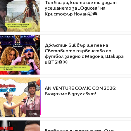
Топ 5 игри, които ще ти дадат
усещането за „Одисея“ на
Кристофър Нолан🤩🎮
Джъстин Бийбър ще пее на
Световното първенство по
футбол заедно с Мадона, Шакира
и BTS!⚽🤩
ANIVENTURE COMIC CON 2026:
Влязохме в друг свят!
08:16
Бербо смени терена: от „Олд