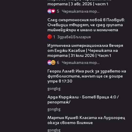
тортата | 3 авг. 2026 | част 1
5
Черешката на тортата
09:32
След смъртоносния побой в Пловдив:
Очевидци твърдят, че сред групата
тийнейджъри е имало и момичета
1
Здравей България
18:07
Изтънчена интернационална вечеря
от Енджи Касабие | Черешката на
тортата | 31 юли 2026 | Част 1
6
Черешката на тортата
02:25
Георги Лалев: Има риск за здравето на
футболистите, мачът ще се доигре
утре в 17:30
gongbg
05:29
Арда Кърджали - Ботев Враца 4:0 /
репортаж/
gongbg
02:48
Мартин Кушев: Класата на Лудогорец
оказа своето влияние
gongbg