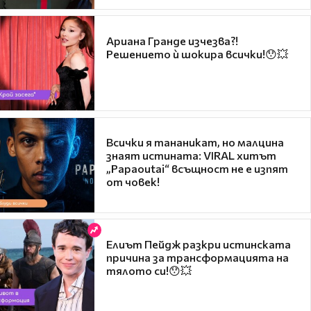
Ариана Гранде изчезва?!
Решението ѝ шокира всички!😯💥
Всички я тананикат, но малцина
знаят истината: VIRAL хитът
„Papaoutai“ всъщност не е изпят
от човек!
Елиът Пейдж разкри истинската
причина за трансформацията на
тялото си!😯💥