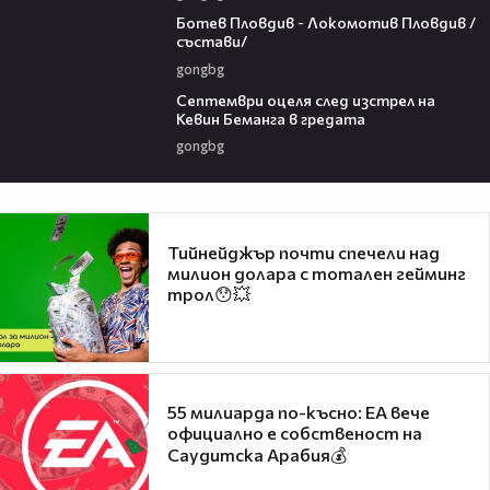
03:17
Ботев Пловдив - Локомотив Пловдив /
състави/
gongbg
00:28
Септември оцеля след изстрел на
Кевин Беманга в гредата
gongbg
Тийнейджър почти спечели над
милион долара с тотален гейминг
трол😯💥
55 милиарда по-късно: EA вече
официално е собственост на
Саудитска Арабия💰