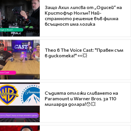
Защо Ахил липсва от „Одисей“ на
Кристофър Нолън? Най-
странното решение във филма
всъщност има логика
Theo в The Voice Cast: "Правен съм
в дискотека!" 👀💥
Съдията отложи сливането на
Paramount и Warner Bros. за 110
милиарда долара!😯💥