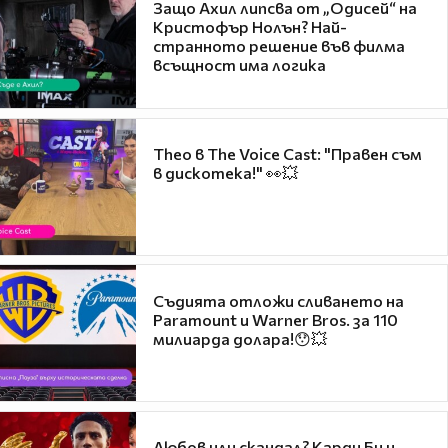
Защо Ахил липсва от „Одисей“ на
Кристофър Нолън? Най-
странното решение във филма
всъщност има логика
Theo в The Voice Cast: "Правен съм
в дискотека!" 👀💥
Съдията отложи сливането на
Paramount и Warner Bros. за 110
милиарда долара!😯💥
Любов или скандал? Карди Би и