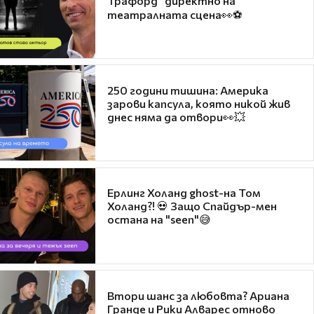
Трафорд“ директно на
театралната сцена👀⚽
250 години тишина: Америка
зарови капсула, която никой жив
днес няма да отвори👀💥
Ерлинг Холанд ghost-на Том
Холанд?! 💀 Защо Спайдър-мен
остана на "seen"😅
Втори шанс за любовта? Ариана
Гранде и Рики Алварес отново