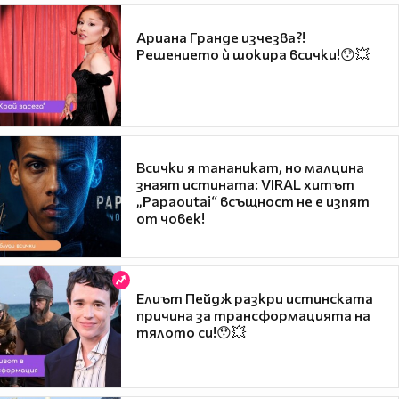
Ариана Гранде изчезва?!
Решението ѝ шокира всички!😯💥
Всички я тананикат, но малцина
знаят истината: VIRAL хитът
„Papaoutai“ всъщност не е изпят
от човек!
Елиът Пейдж разкри истинската
причина за трансформацията на
тялото си!😯💥