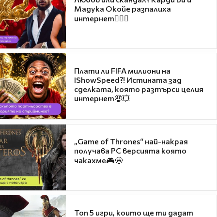
Мадука Окойе разпалиха
интернет❤️‍🔥🔥
Плати ли FIFA милиони на
IShowSpeed?! Истината зад
сделката, която разтърси целия
интернет🤑💥
„Game of Thrones“ най-накрая
получава PC версията която
чакахме🎮🤩
Топ 5 игри, които ще ти дадат