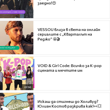
заедно!😍
VESSOU влиза в света на онлайн
сериалите с „Кварталът на
Реджо“ 🤩🎬
VOID & Girl Code: Всичко за K-pop
сцената и мечтите им
07:50
Искаш да стигнеш до Холивуд?
Юлиан Костов разкрива как!👀💥