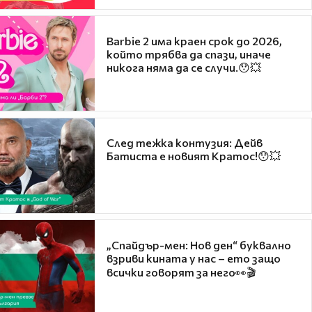
Barbie 2 има краен срок до 2026,
който трябва да спази, иначе
никога няма да се случи.😯💥
След тежка контузия: Дейв
Батиста е новият Кратос!😯💥
„Спайдър-мен: Нов ден“ буквално
взриви кината у нас – ето защо
всички говорят за него👀🎬