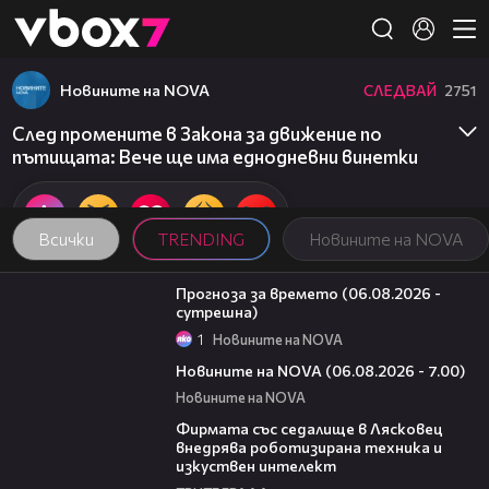
Member of
👾
Новините на NOVA
СЛЕДВАЙ
2751
След промените в Закона за движение по
пътищата: Вече ще има еднодневни винетки
Всички
TRENDING
Новините на NOVA
01:47
Прогноза за времето (06.08.2026 -
сутрешна)
1
Новините на NOVA
05:35
Новините на NOVA (06.08.2026 - 7.00)
Новините на NOVA
00:06
Фирмата със седалище в Лясковец
внедрява роботизирана техника и
изкуствен интелект