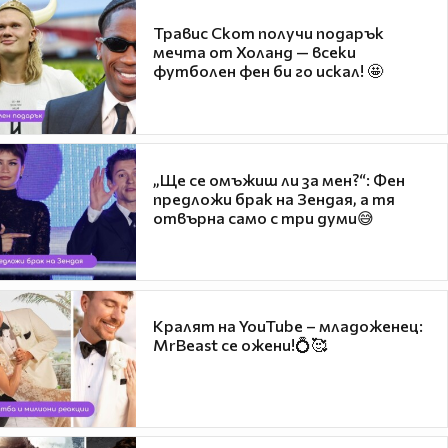
Травис Скот получи подарък
мечта от Холанд — всеки
футболен фен би го искал! 🤩
„Ще се омъжиш ли за мен?“: Фен
предложи брак на Зендая, а тя
отвърна само с три думи😅
Кралят на YouTube – младоженец:
MrBeast се ожени!💍🥰