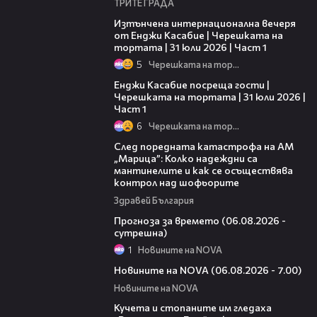
ТРИТЕ ГРАДА
18:07
Изтънчена интернационална вечеря
от Енджи Касабие | Черешката на
тортата | 31 юли 2026 | Част 1
5
Черешката на тортата
10:44
Енджи Касабие посреща гости |
Черешката на тортата | 31 юли 2026 |
Част 1
6
Черешката на тортата
05:06
След поредната катастрофа на АМ
„Марица”: Колко надеждни са
мантинелите и как се осъществява
контрол над шофьорите
Здравей България
01:47
Прогноза за времето (06.08.2026 -
сутрешна)
1
Новините на NOVA
05:35
Новините на NOVA (06.08.2026 - 7.00)
Новините на NOVA
00:51
Кучета и стопаните им гледаха