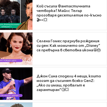
Кой съсипа Фантастичната
четворка? Майлс Телър
проговаря десетилетие по-късно
🎬👀💥
Селена Гомес празнува рождения
си ден: Как момичето от „Disney“
се превърна в световна икона🤩🎂
Джон Сина сподели 4 неща, които
могат да съсипят всяко GenZ:
„Ако ги имаш, провалът е
гарантиран“🧐💥