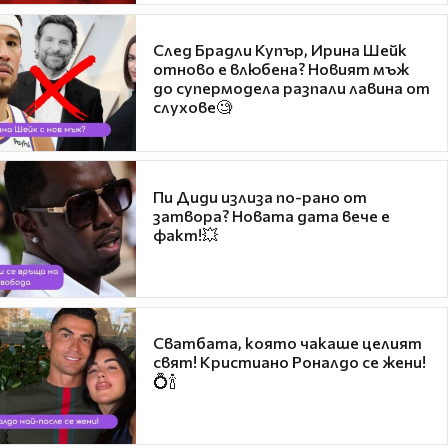
След Брадли Купър, Ирина Шейк
отново е влюбена? Новият мъж
до супермодела разпали лавина от
слухове🧐
Пи Диди излиза по-рано от
затвора? Новата дата вече е
факт!💥
Сватбата, която чакаше целият
свят! Кристиано Роналдо се жени!
💍🍾