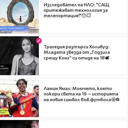
Изследовател на НЛО: "САЩ
притежават технология за
телепортация!"😯💥
Трагедия разтърси Холивуд:
Младата звезда от „Годзила
срещу Конг“ си отиде на 18🕊️
Ламин Ямал: Момчето, което
покори света на 19 — историята
на новия символ във футбола🤩⚽