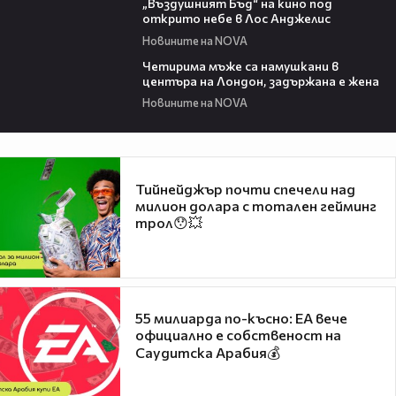
„Въздушният Бъд“ на кино под
открито небе в Лос Анджелис
Новините на NOVA
00:39
Четирима мъже са намушкани в
центъра на Лондон, задържана е жена
Новините на NOVA
Тийнейджър почти спечели над
милион долара с тотален гейминг
трол😯💥
55 милиарда по-късно: EA вече
официално е собственост на
Саудитска Арабия💰