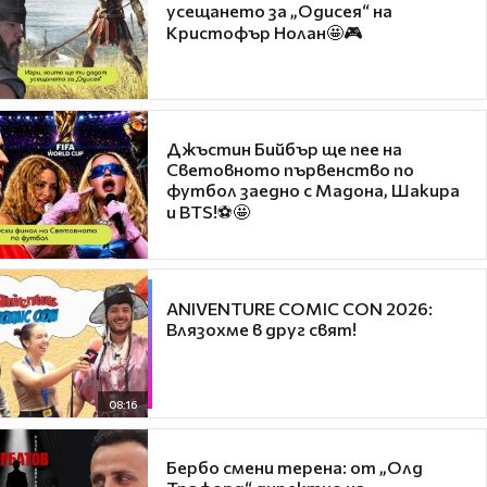
усещането за „Одисея“ на
Кристофър Нолан🤩🎮
Джъстин Бийбър ще пее на
Световното първенство по
футбол заедно с Мадона, Шакира
и BTS!⚽🤩
ANIVENTURE COMIC CON 2026:
Влязохме в друг свят!
08:16
Бербо смени терена: от „Олд