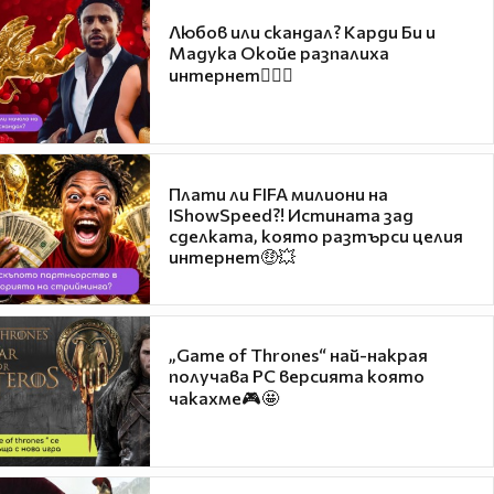
Любов или скандал? Карди Би и
Мадука Окойе разпалиха
интернет❤️‍🔥🔥
Плати ли FIFA милиони на
IShowSpeed?! Истината зад
сделката, която разтърси целия
интернет🤑💥
„Game of Thrones“ най-накрая
получава PC версията която
чакахме🎮🤩