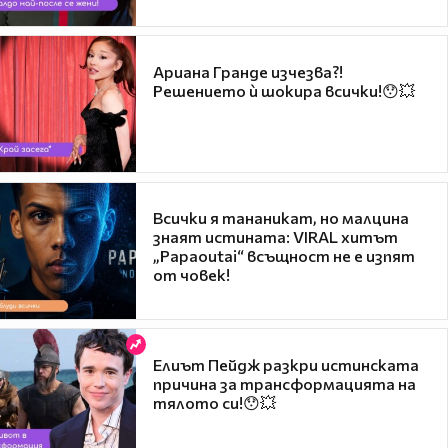
Ариана Гранде изчезва?!
Решението ѝ шокира всички!😯💥
Всички я тананикат, но малцина
знаят истината: VIRAL хитът
„Papaoutai“ всъщност не е изпят
от човек!
Елиът Пейдж разкри истинската
причина за трансформацията на
тялото си!😯💥