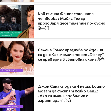
Кой съсипа Фантастичната
четворка? Майлс Телър
проговаря десетилетие по-късно
🎬👀💥
Селена Гомес празнува рождения
си ден: Как момичето от „Disney“
се превърна в световна икона🤩🎂
Джон Сина сподели 4 неща, които
могат да съсипят всяко GenZ:
„Ако ги имаш, провалът е
гарантиран“🧐💥