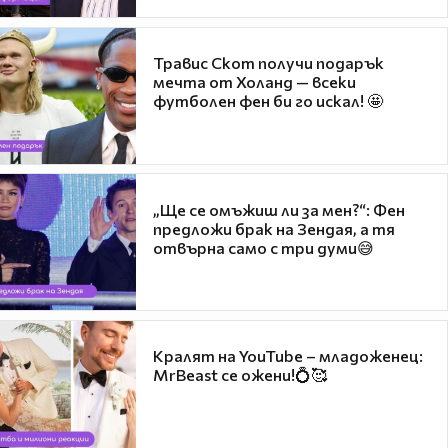
Травис Скот получи подарък
мечта от Холанд — всеки
футболен фен би го искал! 🤩
„Ще се омъжиш ли за мен?“: Фен
предложи брак на Зендая, а тя
отвърна само с три думи😅
Кралят на YouTube – младоженец:
MrBeast се ожени!💍🥰