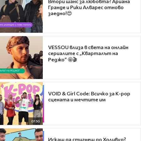
Втори шанс за любовта? Ариана
Гранде и Рики Алварес отново
заедно!😍
VESSOU влиза в света на онлайн
сериалите с „Кварталът на
Реджо“ 🤩🎬
VOID & Girl Code: Всичко за K-pop
сцената и мечтите им
07:50
Искаш да стигнеш до Холивуд?