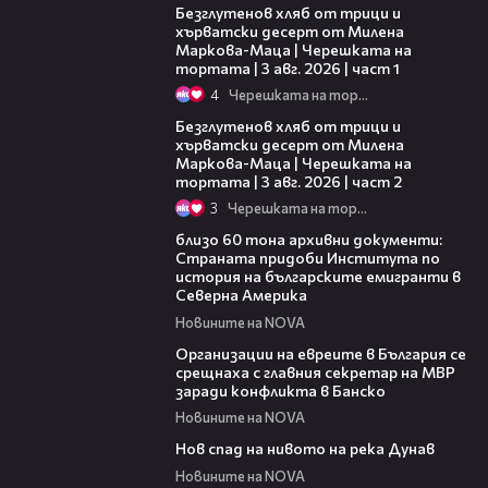
Безглутенов хляб от трици и
хърватски десерт от Милена
Маркова-Маца | Черешката на
тортата | 3 авг. 2026 | част 1
4
Черешката на тортата
15:35
Безглутенов хляб от трици и
хърватски десерт от Милена
Маркова-Маца | Черешката на
тортата | 3 авг. 2026 | част 2
3
Черешката на тортата
02:59
близо 60 тона архивни документи:
Страната придоби Института по
история на българските емигранти в
Северна Америка
Новините на NOVA
02:27
Организации на евреите в България се
срещнаха с главния секретар на МВР
заради конфликта в Банско
Новините на NOVA
02:45
Нов спад на нивото на река Дунав
Новините на NOVA
00:43