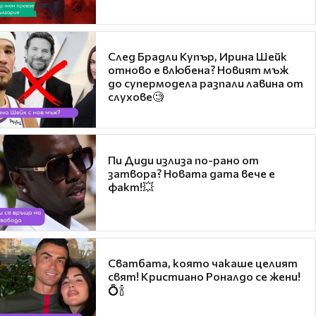
След Брадли Купър, Ирина Шейк
отново е влюбена? Новият мъж
до супермодела разпали лавина от
слухове🧐
Пи Диди излиза по-рано от
затвора? Новата дата вече е
факт!💥
Сватбата, която чакаше целият
свят! Кристиано Роналдо се жени!
💍🍾