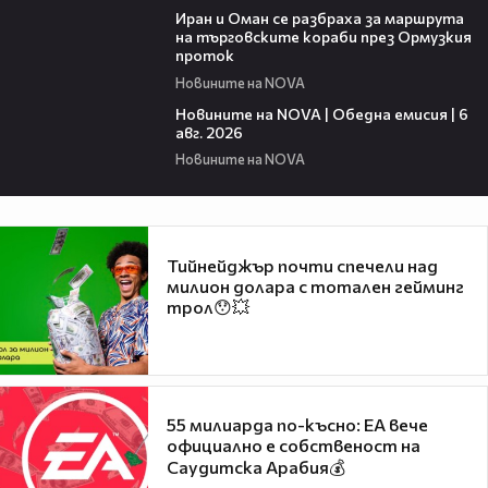
Иран и Оман се разбраха за маршрута
на търговските кораби през Ормузкия
проток
Новините на NOVA
20:38
Новините на NOVA | Обедна емисия | 6
авг. 2026
Новините на NOVA
Тийнейджър почти спечели над
милион долара с тотален гейминг
трол😯💥
55 милиарда по-късно: EA вече
официално е собственост на
Саудитска Арабия💰