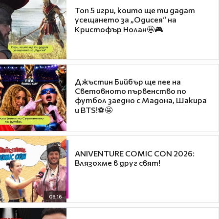
Топ 5 игри, които ще ти дадат
усещането за „Одисея“ на
Кристофър Нолан🤩🎮
Джъстин Бийбър ще пее на
Световното първенство по
футбол заедно с Мадона, Шакира
и BTS!⚽🤩
ANIVENTURE COMIC CON 2026:
Влязохме в друг свят!
08:16