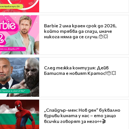
Barbie 2 има краен срок до 2026,
който трябва да спази, иначе
никога няма да се случи.😯💥
След тежка контузия: Дейв
Батиста е новият Кратос!😯💥
„Спайдър-мен: Нов ден“ буквално
взриви кината у нас – ето защо
всички говорят за него👀🎬