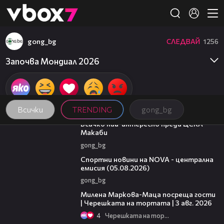
Member of
👾
gong_bg
СЛЕДВАЙ
1256
Започва Мондиал 2026
Всички
TRENDING
gong_bg
01:13
Всичко най-интересно преди ЦСКА -
Макаби
gong_bg
04:49
Спортни новини на NOVA - централна
емисия (05.08.2026)
gong_bg
20:17
Милена Маркова-Маца посреща гости
| Черешката на тортата | 3 авг. 2026
4
Черешката на тортата
16:02