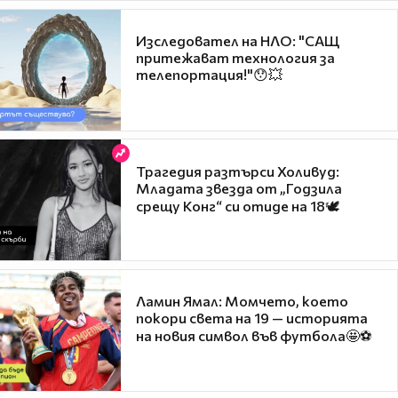
Изследовател на НЛО: "САЩ
притежават технология за
телепортация!"😯💥
Трагедия разтърси Холивуд:
Младата звезда от „Годзила
срещу Конг“ си отиде на 18🕊️
Ламин Ямал: Момчето, което
покори света на 19 — историята
на новия символ във футбола🤩⚽