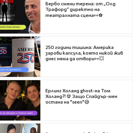
Бербо смени терена: от „Олд
Трафорд“ директно на
театралната сцена👀⚽
250 години тишина: Америка
зарови капсула, която никой жив
днес няма да отвори👀💥
Ерлинг Холанд ghost-на Том
Холанд?! 💀 Защо Спайдър-мен
остана на "seen"😅