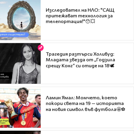
Изследовател на НЛО: "САЩ
притежават технология за
телепортация!"😯💥
Трагедия разтърси Холивуд:
Младата звезда от „Годзила
срещу Конг“ си отиде на 18🕊️
Ламин Ямал: Момчето, което
покори света на 19 — историята
на новия символ във футбола🤩⚽