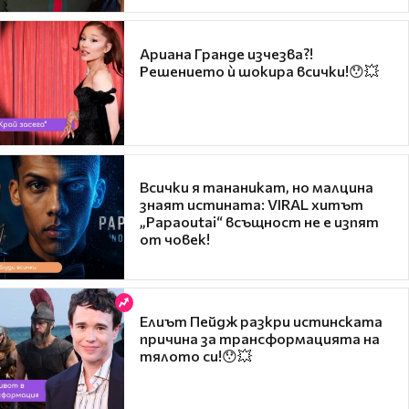
Ариана Гранде изчезва?!
Решението ѝ шокира всички!😯💥
Всички я тананикат, но малцина
знаят истината: VIRAL хитът
„Papaoutai“ всъщност не е изпят
от човек!
Елиът Пейдж разкри истинската
причина за трансформацията на
тялото си!😯💥