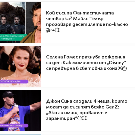
Кой съсипа Фантастичната
четворка? Майлс Телър
проговаря десетилетие по-късно
🎬👀💥
Селена Гомес празнува рождения
си ден: Как момичето от „Disney“
се превърна в световна икона🤩🎂
Джон Сина сподели 4 неща, които
могат да съсипят всяко GenZ:
„Ако ги имаш, провалът е
гарантиран“🧐💥