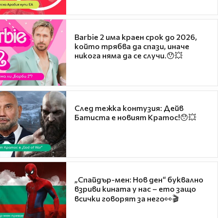
Barbie 2 има краен срок до 2026,
който трябва да спази, иначе
никога няма да се случи.😯💥
След тежка контузия: Дейв
Батиста е новият Кратос!😯💥
„Спайдър-мен: Нов ден“ буквално
взриви кината у нас – ето защо
всички говорят за него👀🎬