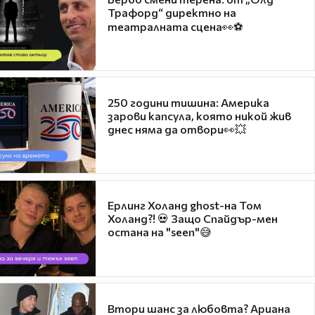
Трафорд“ директно на
театралната сцена👀⚽
250 години тишина: Америка
зарови капсула, която никой жив
днес няма да отвори👀💥
Ерлинг Холанд ghost-на Том
Холанд?! 💀 Защо Спайдър-мен
остана на "seen"😅
Втори шанс за любовта? Ариана