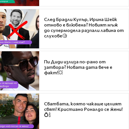
След Брадли Купър, Ирина Шейк
отново е влюбена? Новият мъж
до супермодела разпали лавина от
слухове🧐
Пи Диди излиза по-рано от
затвора? Новата дата вече е
факт!💥
Сватбата, която чакаше целият
свят! Кристиано Роналдо се жени!
💍🍾