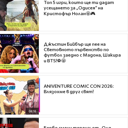
Топ 5 игри, които ще ти дадат
усещането за „Одисея“ на
Кристофър Нолан🤩🎮
Джъстин Бийбър ще пее на
Световното първенство по
футбол заедно с Мадона, Шакира
и BTS!⚽🤩
ANIVENTURE COMIC CON 2026:
Влязохме в друг свят!
08:16
Бербо смени терена: от „Олд