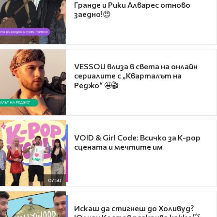
Гранде и Рики Алварес отново
заедно!😍
VESSOU влиза в света на онлайн
сериалите с „Кварталът на
Реджо“ 🤩🎬
VOID & Girl Code: Всичко за K-pop
сцената и мечтите им
07:50
Искаш да стигнеш до Холивуд?