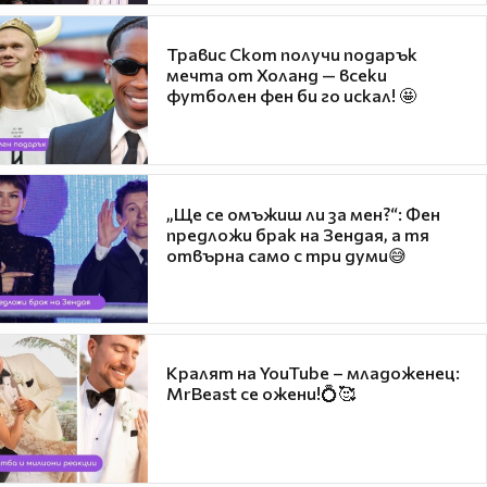
Травис Скот получи подарък
мечта от Холанд — всеки
футболен фен би го искал! 🤩
„Ще се омъжиш ли за мен?“: Фен
предложи брак на Зендая, а тя
отвърна само с три думи😅
Кралят на YouTube – младоженец:
MrBeast се ожени!💍🥰