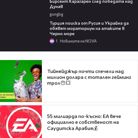
Бирсент Карагарен след победата над
Дунав
gongbg
03:02
Турция поиска от Русия и Украйна да
обявят мораториум на атаките в
Черно море
1
Новините на NOVA
Тийнейджър почти спечели над
милион долара с тотален гейминг
трол😯💥
55 милиарда по-късно: EA вече
официално е собственост на
Саудитска Арабия💰