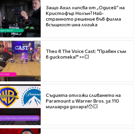
Защо Ахил липсва от „Одисей“ на
Кристофър Нолън? Най-
странното решение във филма
всъщност има логика
Theo в The Voice Cast: "Правен съм
в дискотека!" 👀💥
Съдията отложи сливането на
Paramount и Warner Bros. за 110
милиарда долара!😯💥