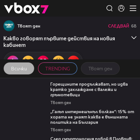
Member of
👾
Твоят ден
СЛЕДВАЙ
68
Какво говорят първите действия на новия
кабинет
Всички
TRENDING
Твоят ден
02:31
Горещините продължават, но идва
кратко захлаждане с валежи и
гръмотевици
Твоят ден
08:08
„Галъп интернешънъл болкан“: 15% от
хората не знаят каква е външната
политика на България
Твоят ден
09:32
След смъртоносния побой в Пловдив: