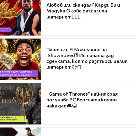
Любов или скандал? Карди Би и
Мадука Окойе разпалиха
интернет❤️‍🔥🔥
Плати ли FIFA милиони на
IShowSpeed?! Истината зад
сделката, която разтърси целия
интернет🤑💥
„Game of Thrones“ най-накрая
получава PC версията която
чакахме🎮🤩