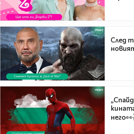
След т
новият
„Спайд
кината
него👀