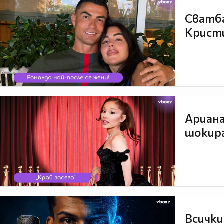
Сватба
Кристи
Ариана
шокира
Всички