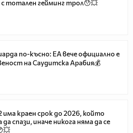
 с тотален гейминг трол😯💥
иарда по-късно: EA вече официално е
еност на Саудитска Арабия💰
 2 има краен срок до 2026, който
 да спази, иначе никога няма да се
😯💥