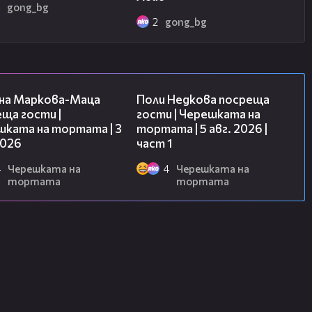
2
gong_bg
2
gong_bg
20:17
19:25
на Маркова-Маца
Поли Недкова посреща
ща гости |
гости | Черешката на
шката на тортата | 3
тортата | 5 авг. 2026 |
2026
част 1
4
Черешката на
4
Черешката на
тортата
тортата