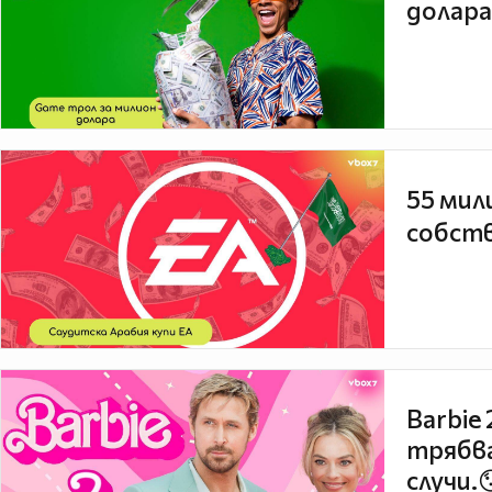
долара
55 мил
собств
Barbie
трябва
случи.