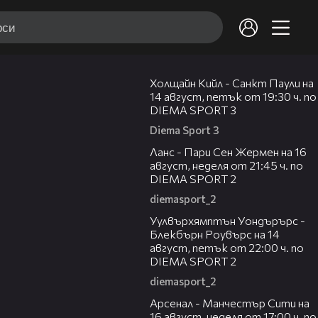
00:36
Холщайн Кийл - Санкт Паули на
14 август, петък от 19:30 ч. по
DIEMA SPORT 3
Diema Sport 3
00:45
Ланс - Пари Сен Жермен на 16
август, неделя от 21:45 ч. по
DIEMA SPORT 2
diemasport_2
00:37
Уулвърхямптън Уондърърс -
Блекбърн Роувърс на 14
август, петък от 22:00 ч. по
DIEMA SPORT 2
diemasport_2
00:38
Арсенал - Манчестър Сити на
16 август, неделя от 17:00 ч. по