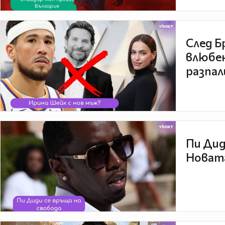
След Б
влюбен
разпал
Пи Дид
Новата