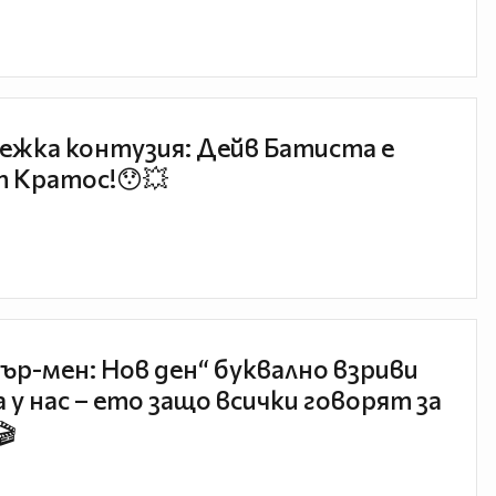
ежка контузия: Дейв Батиста е
 Кратос!😯💥
ър-мен: Нов ден“ буквално взриви
 у нас – ето защо всички говорят за
🎬