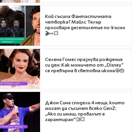
Кой съсипа Фантастичната
четворка? Майлс Телър
проговаря десетилетие по-късно
🎬👀💥
Селена Гомес празнува рождения
си ден: Как момичето от „Disney“
се превърна в световна икона🤩🎂
Джон Сина сподели 4 неща, които
могат да съсипят всяко GenZ:
„Ако ги имаш, провалът е
гарантиран“🧐💥