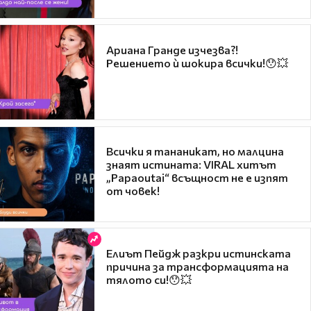
Ариана Гранде изчезва?!
Решението ѝ шокира всички!😯💥
Всички я тананикат, но малцина
знаят истината: VIRAL хитът
„Papaoutai“ всъщност не е изпят
от човек!
Елиът Пейдж разкри истинската
причина за трансформацията на
тялото си!😯💥