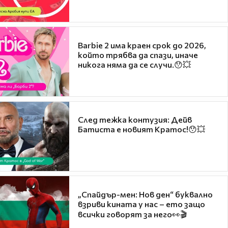
Barbie 2 има краен срок до 2026,
който трябва да спази, иначе
никога няма да се случи.😯💥
След тежка контузия: Дейв
Батиста е новият Кратос!😯💥
„Спайдър-мен: Нов ден“ буквално
взриви кината у нас – ето защо
всички говорят за него👀🎬