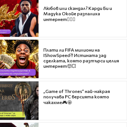
Любов или скандал? Карди Би и
Мадука Окойе разпалиха
интернет❤️‍🔥🔥
Плати ли FIFA милиони на
IShowSpeed?! Истината зад
сделката, която разтърси целия
интернет🤑💥
„Game of Thrones“ най-накрая
получава PC версията която
чакахме🎮🤩