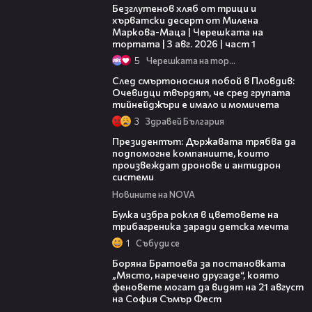
Безглутенов хляб от трици и
хърватски десерт от Милена
Маркова-Маца | Черешката на
тортата | 3 авг. 2026 | част 1
5
Черешката на тортата
09:32
След смъртоносния побой в Пловдив:
Очевидци твърдят, че сред групата
тийнейджъри е имало и момичета
3
Здравей България
07:12
Президентът: Държавата трябва да
подпомогне компаниите, които
произвеждат дронове и антидрон
системи
Новините на NOVA
05:08
Булка избра рокля в цветовете на
трибагреника заради детска мечта
1
Събуди се
11:27
Боряна Братоева за постановката
„Място, наречено другаде“, която
феновете могат да видят на 21 август
на София Съмър Фест