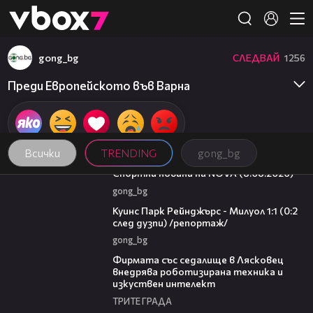
Member of
👾
gong_bg
СЛЕДВАЙ
1256
Преди Европейското във Варна
Всички
TRENDING
gong_bg
04:09
Спортни новини на NOVA (8.08.2026)
gong_bg
08:50
Куинс Парк Рейнджърс - Милуол 1:1 (0:2
след дузпи) /репортаж/
gong_bg
00:06
Фирмата със седалище в Лясковец
внедрява роботизирана техника и
изкуствен интелект
ТРИТЕ ГРАДА
16:02