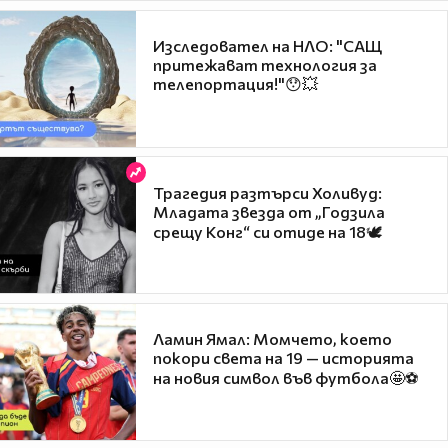
Изследовател на НЛО: "САЩ
притежават технология за
телепортация!"😯💥
Трагедия разтърси Холивуд:
Младата звезда от „Годзила
срещу Конг“ си отиде на 18🕊️
Ламин Ямал: Момчето, което
покори света на 19 — историята
на новия символ във футбола🤩⚽