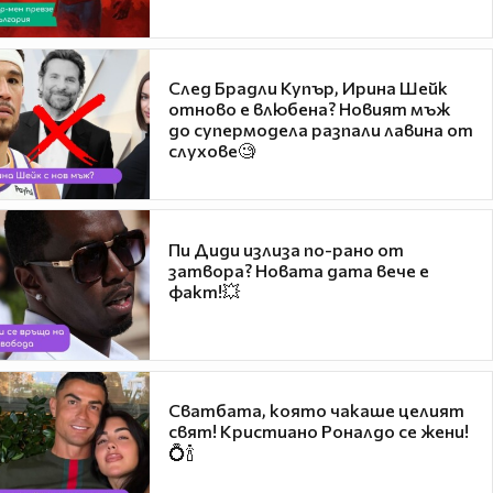
След Брадли Купър, Ирина Шейк
отново е влюбена? Новият мъж
до супермодела разпали лавина от
слухове🧐
Пи Диди излиза по-рано от
затвора? Новата дата вече е
факт!💥
Сватбата, която чакаше целият
свят! Кристиано Роналдо се жени!
💍🍾