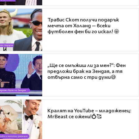
Травис Скот получи подарък
мечта от Холанд — всеки
футболен фен би го искал! 🤩
„Ще се омъжиш ли за мен?“: Фен
предложи брак на Зендая, а тя
отвърна само с три думи😅
Кралят на YouTube – младоженец:
MrBeast се ожени!💍🥰