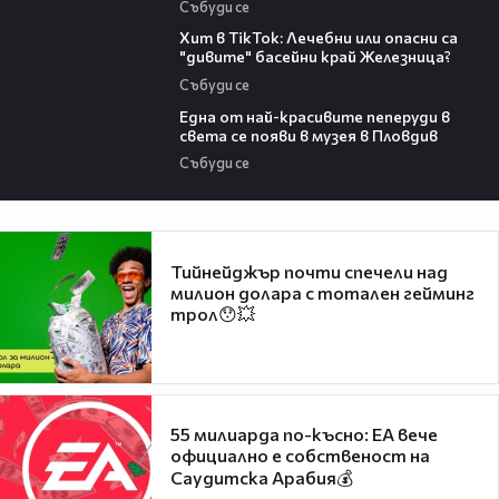
Събуди се
05:33
Хит в TikTok: Лечебни или опасни са
"дивите" басейни край Железница?
Събуди се
02:48
Една от най-красивите пеперуди в
света се появи в музея в Пловдив
Събуди се
Тийнейджър почти спечели над
милион долара с тотален гейминг
трол😯💥
55 милиарда по-късно: EA вече
официално е собственост на
Саудитска Арабия💰