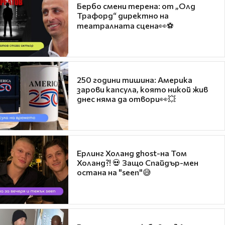
Бербо смени терена: от „Олд
Трафорд“ директно на
театралната сцена👀⚽
250 години тишина: Америка
зарови капсула, която никой жив
днес няма да отвори👀💥
Ерлинг Холанд ghost-на Том
Холанд?! 💀 Защо Спайдър-мен
остана на "seen"😅