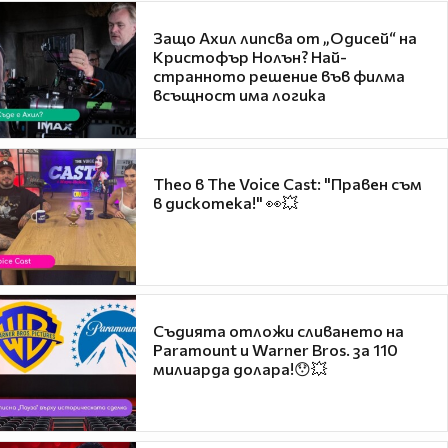
Защо Ахил липсва от „Одисей“ на
Кристофър Нолън? Най-
странното решение във филма
всъщност има логика
Theo в The Voice Cast: "Правен съм
в дискотека!" 👀💥
Съдията отложи сливането на
Paramount и Warner Bros. за 110
милиарда долара!😯💥