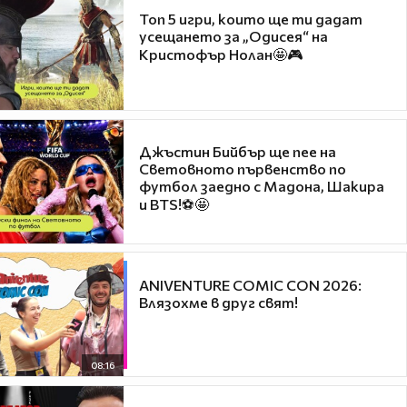
Топ 5 игри, които ще ти дадат
усещането за „Одисея“ на
Кристофър Нолан🤩🎮
Джъстин Бийбър ще пее на
Световното първенство по
футбол заедно с Мадона, Шакира
и BTS!⚽🤩
ANIVENTURE COMIC CON 2026:
Влязохме в друг свят!
08:16