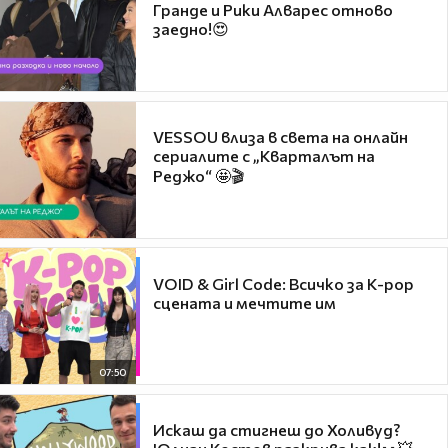
Гранде и Рики Алварес отново
заедно!😍
VESSOU влиза в света на онлайн
сериалите с „Кварталът на
Реджо“ 🤩🎬
VOID & Girl Code: Всичко за K-pop
сцената и мечтите им
07:50
Искаш да стигнеш до Холивуд?