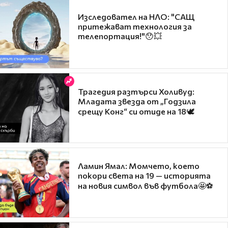
Изследовател на НЛО: "САЩ
притежават технология за
телепортация!"😯💥
Трагедия разтърси Холивуд:
Младата звезда от „Годзила
срещу Конг“ си отиде на 18🕊️
Ламин Ямал: Момчето, което
покори света на 19 — историята
на новия символ във футбола🤩⚽