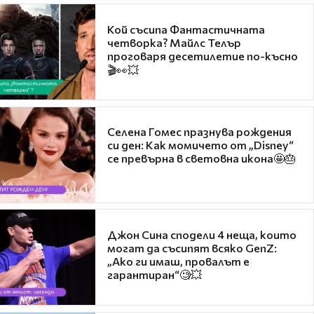
Кой съсипа Фантастичната
четворка? Майлс Телър
проговаря десетилетие по-късно
🎬👀💥
Селена Гомес празнува рождения
си ден: Как момичето от „Disney“
се превърна в световна икона🤩🎂
Джон Сина сподели 4 неща, които
могат да съсипят всяко GenZ:
„Ако ги имаш, провалът е
гарантиран“🧐💥