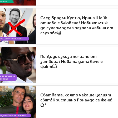
След Брадли Купър, Ирина Шейк
отново е влюбена? Новият мъж
до супермодела разпали лавина от
слухове🧐
Пи Диди излиза по-рано от
затвора? Новата дата вече е
факт!💥
Сватбата, която чакаше целият
свят! Кристиано Роналдо се жени!
💍🍾