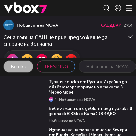
Member of
👾
Новините на NOVA
СЛЕДВАЙ
2751
Сенатът на САЩ не прие предложение за
спиране на войната
Всички
TRENDING
Новините на NOVA
03:02
Турция поиска от Русия и Украйна да
обявят мораториум на атаките в
Черно море
1
Новините на NOVA
00:50
Бебе ламантин с дебют пред публика в
зоопарк в Южен Китай (ВИДЕО
Новините на NOVA
18:07
Изтънчена интернационална вечеря
от Енджи Касабие | Черешката на