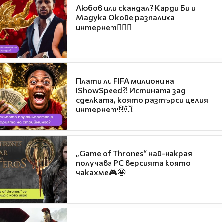
Любов или скандал? Карди Би и
Мадука Окойе разпалиха
интернет❤️‍🔥🔥
Плати ли FIFA милиони на
IShowSpeed?! Истината зад
сделката, която разтърси целия
интернет🤑💥
„Game of Thrones“ най-накрая
получава PC версията която
чакахме🎮🤩