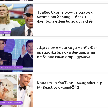
Травис Скот получи подарък
мечта от Холанд — всеки
футболен фен би го искал! 🤩
„Ще се омъжиш ли за мен?“: Фен
предложи брак на Зендая, а тя
отвърна само с три думи😅
Кралят на YouTube – младоженец:
MrBeast се ожени!💍🥰