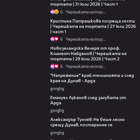
тортата | 31 юли 2026 | Част 1
6
Черешката на тортата
12:18
Кристина Патрашкова посреща гости
| Черешката на тортата | 27 юли 2026
| част 1
6
Черешката на тортата
21:05
Новозеландска вечеря от проф.
Климент Найденов | Черешката на
тортата | 29 юли 2026 | Част 2
6
Черешката на тортата
00:37
"Напрежение" край тъчлинията и след
края на Дунав - Арда
gongbg
03:53
Емануел Луканов след загубата от
Арда
gongbg
02:50
Александър Тунчев: Не беше лесно
срещу Дунав, постарахме се
gongbg
02:39