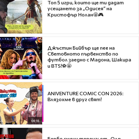
Топ 5 игри, които ще ти дадат
усещането за „Одисея“ на
Кристофър Нолан🤩🎮
Джъстин Бийбър ще пее на
Световното първенство по
футбол заедно с Мадона, Шакира
и BTS!⚽🤩
ANIVENTURE COMIC CON 2026:
Влязохме в друг свят!
08:16
Бербо смени терена: от „Олд