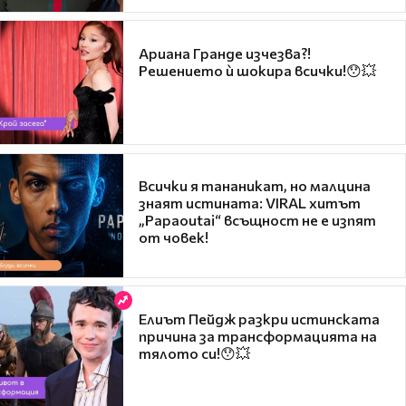
Ариана Гранде изчезва?!
Решението ѝ шокира всички!😯💥
Всички я тананикат, но малцина
знаят истината: VIRAL хитът
„Papaoutai“ всъщност не е изпят
от човек!
Елиът Пейдж разкри истинската
причина за трансформацията на
тялото си!😯💥