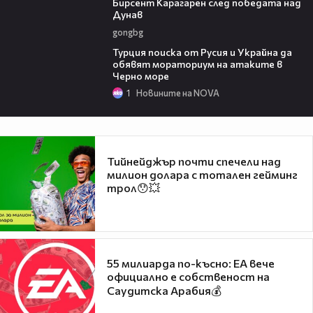
Бирсент Карагарен след победата над
Дунав
gongbg
03:02
Турция поиска от Русия и Украйна да
обявят мораториум на атаките в
Черно море
1
Новините на NOVA
Тийнейджър почти спечели над
милион долара с тотален гейминг
трол😯💥
55 милиарда по-късно: EA вече
официално е собственост на
Саудитска Арабия💰