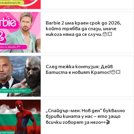
Barbie 2 има краен срок до 2026,
който трябва да спази, иначе
никога няма да се случи.😯💥
След тежка контузия: Дейв
Батиста е новият Кратос!😯💥
„Спайдър-мен: Нов ден“ буквално
взриви кината у нас – ето защо
всички говорят за него👀🎬