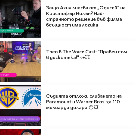
Защо Ахил липсва от „Одисей“ на
Кристофър Нолън? Най-
странното решение във филма
всъщност има логика
Theo в The Voice Cast: "Правен съм
в дискотека!" 👀💥
Съдията отложи сливането на
Paramount и Warner Bros. за 110
милиарда долара!😯💥