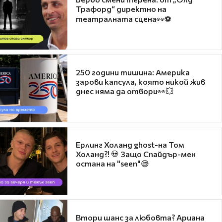
Трафорд“ директно на
театралната сцена👀⚽
250 години тишина: Америка
зарови капсула, която никой жив
днес няма да отвори👀💥
Ерлинг Холанд ghost-на Том
Холанд?! 💀 Защо Спайдър-мен
остана на "seen"😅
Втори шанс за любовта? Ариана