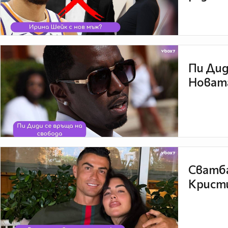
Пи Дид
Новата
Сватба
Кристи