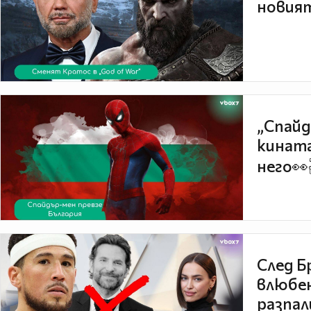
новият
„Спайд
кината
него👀
След Б
влюбен
разпал