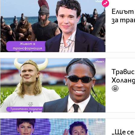
Елиът 
за тра
Травис
Холанд
🤩
„Ще се