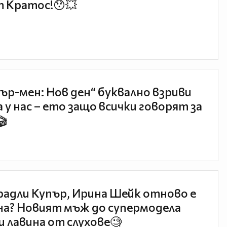
 Кратос!😯💥
ър-мен: Нов ден“ буквално взриви
 у нас – ето защо всички говорят за
🎬
радли Купър, Ирина Шейк отново е
а? Новият мъж до супермодела
и лавина от слухове🧐