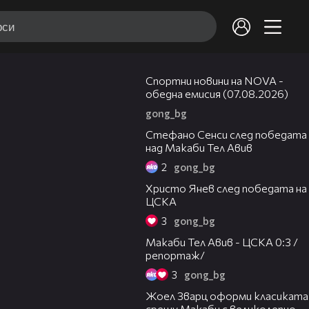
04:03
Спортни новини на NOVA -
обедна емисия (07.08.2026)
gong_bg
03:43
Стефано Сенси след победата
над Макаби Тел Авив
2
gong_bg
05:52
Христо Янев след победата на
ЦСКА
3
gong_bg
09:11
Макаби Тел Авив - ЦСКА 0:3 /
репортаж/
3
gong_bg
01:29
Жоел Зварц оформи класиката
срещу Макаби с великолепно