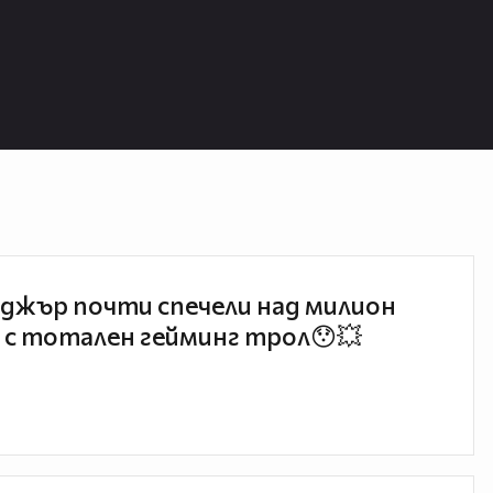
джър почти спечели над милион
 с тотален гейминг трол😯💥