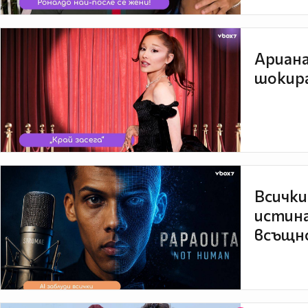
Ариана
шокира
Всички
истина
всъщно