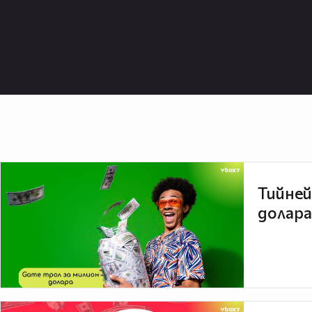
Тийней
долара