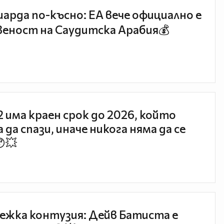
иарда по-късно: EA вече официално е
еност на Саудитска Арабия💰
 2 има краен срок до 2026, който
 да спази, иначе никога няма да се
😯💥
ежка контузия: Дейв Батиста е