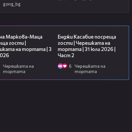
2
gong_bg
20:17
16:45
на Маркова-Маца
Енджи Касабие посреща
ща гости |
гости | Черешката на
шката на тортата | 3
тортата | 31 юли 2026 |
2026
Част 2
Черешката на
6
Черешката на
тортата
тортата