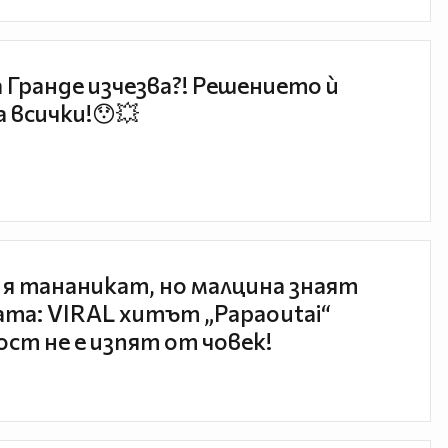
 Гранде изчезва?! Решението ѝ
 всички!😯💥
 я тананикат, но малцина знаят
та: VIRAL хитът „Papaoutai“
ст не е изпят от човек!