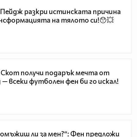
Пейдж разкри истинската причина
нсформацията на тялото си!😯💥
 Скот получи подарък мечта от
 — всеки футболен фен би го искал!
 омъжиш ли за мен?“: Фен предложи