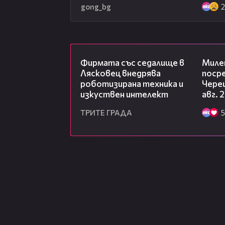
gong_bg
00:06
Фирмата със седалище в
Миле
Лясковец внедрява
посре
роботизирана техника и
Чере
изкуствен интелект
авг. 
ТРИТЕ ГРАДА
5