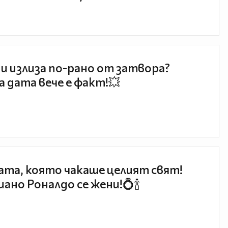
и излиза по-рано от затвора?
 дата вече е факт!💥
та, която чакаше целият свят!
ано Роналдо се жени!💍🍾