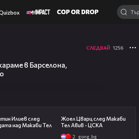
Quizbox
СЛЕДВАЙ
1256
караме в Барселона,
то
06:38
02:27
нтин Илиев след
Жоел Цварц след Макаби
дата над Макаби Тел
Тел Авив - ЦСКА
2
gong_bg