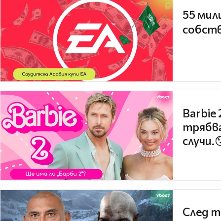
55 мил
собств
Barbie
трябва
случи.
След т