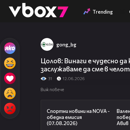
Member of
👾
Trending
gong_bg
Цолов: Винаги е чудесно да 
заслужаваме да сме в чело
31
12.06.2026
Виж повече
04:03
Спортни новини на NOVA -
Вале
обедна емисия
побе
(07.08.2026)
Авив