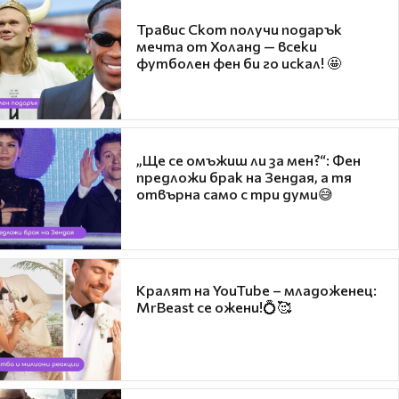
Травис Скот получи подарък
мечта от Холанд — всеки
футболен фен би го искал! 🤩
„Ще се омъжиш ли за мен?“: Фен
предложи брак на Зендая, а тя
отвърна само с три думи😅
Кралят на YouTube – младоженец:
MrBeast се ожени!💍🥰