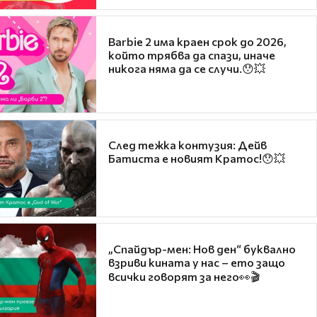
Barbie 2 има краен срок до 2026,
който трябва да спази, иначе
никога няма да се случи.😯💥
След тежка контузия: Дейв
Батиста е новият Кратос!😯💥
„Спайдър-мен: Нов ден“ буквално
взриви кината у нас – ето защо
всички говорят за него👀🎬