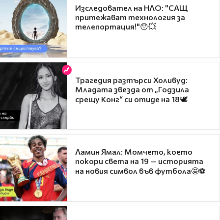
Изследовател на НЛО: "САЩ
притежават технология за
телепортация!"😯💥
Трагедия разтърси Холивуд:
Младата звезда от „Годзила
срещу Конг“ си отиде на 18🕊️
Ламин Ямал: Момчето, което
покори света на 19 — историята
на новия символ във футбола🤩⚽