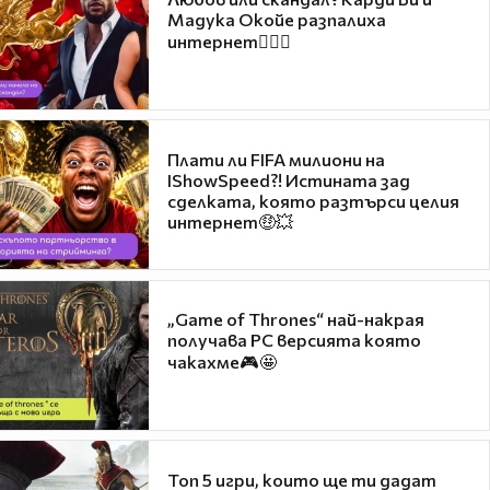
Мадука Окойе разпалиха
интернет❤️‍🔥🔥
Плати ли FIFA милиони на
IShowSpeed?! Истината зад
сделката, която разтърси целия
интернет🤑💥
„Game of Thrones“ най-накрая
получава PC версията която
чакахме🎮🤩
Топ 5 игри, които ще ти дадат