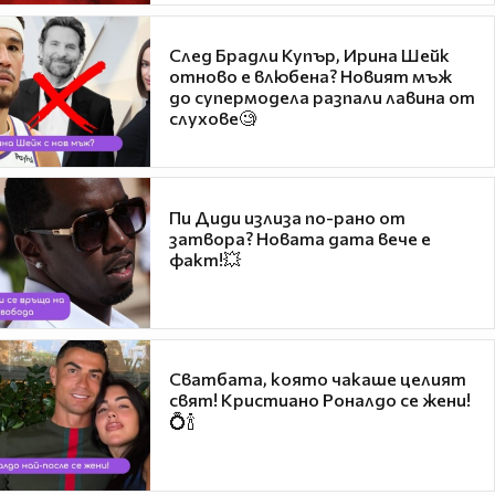
След Брадли Купър, Ирина Шейк
отново е влюбена? Новият мъж
до супермодела разпали лавина от
слухове🧐
Пи Диди излиза по-рано от
затвора? Новата дата вече е
факт!💥
Сватбата, която чакаше целият
свят! Кристиано Роналдо се жени!
💍🍾