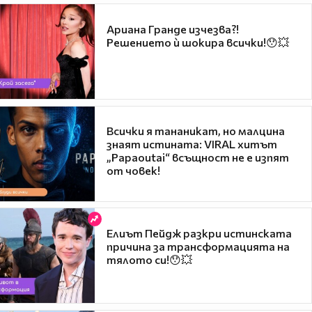
Ариана Гранде изчезва?!
Решението ѝ шокира всички!😯💥
Всички я тананикат, но малцина
знаят истината: VIRAL хитът
„Papaoutai“ всъщност не е изпят
от човек!
Елиът Пейдж разкри истинската
причина за трансформацията на
тялото си!😯💥