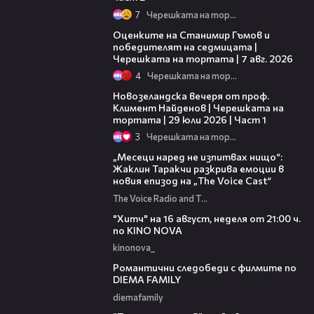
7
Черешката на тортата
02:15
Оценките на Станимир Гъмов и
победителят на седмицата |
Черешката на тортата | 7 авг. 2026
4
Черешката на тортата
16:22
Новозеландска вечеря от проф.
Климент Найденов | Черешката на
тортата | 29 юли 2026 | Част 1
3
Черешката на тортата
01:13:23
„Месеци наред не изпитвах нищо“:
Жаклин Таракчи разкрива емоции в
новия епизод на „The Voice Cast“
The Voice Radio and TV Bulgaria
00:30
"Хитч" на 16 август, неделя от 21:00 ч.
по KINO NOVA
kinonova_
00:31
Романтични следобеди с филмите по
DIEMA FAMILY
diemafamily
00:31