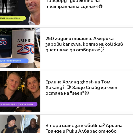
Трафорд“ директно на
театралната сцена👀⚽
250 години тишина: Америка
зарови капсула, която никой жив
днес няма да отвори👀💥
Ерлинг Холанд ghost-на Том
Холанд?! 💀 Защо Спайдър-мен
остана на "seen"😅
Втори шанс за любовта? Ариана
Гранде и Рики Алварес отново