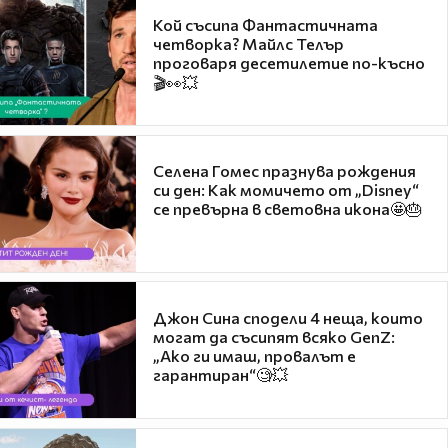
Кой съсипа Фантастичната
четворка? Майлс Телър
проговаря десетилетие по-късно
🎬👀💥
Селена Гомес празнува рождения
си ден: Как момичето от „Disney“
се превърна в световна икона🤩🎂
Джон Сина сподели 4 неща, които
могат да съсипят всяко GenZ:
„Ако ги имаш, провалът е
гарантиран“🧐💥