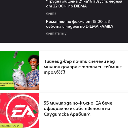
"Трудна мишена 2" на16 август, неделя
от 22.00 ч. по DIEMA
diema
00:36
Романтични филми от 18.00 ч. в
събота и неделя по DIEMA FAMILY
diemafamily
Тийнейджър почти спечели над
милион долара с тотален гейминг
трол😯💥
55 милиарда по-късно: EA вече
официално е собственост на
Саудитска Арабия💰