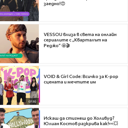
заедно!😍
VESSOU влиза в света на онлайн
сериалите с „Кварталът на
Реджо“ 🤩🎬
VOID & Girl Code: Всичко за K-pop
сцената и мечтите им
07:50
Искаш да стигнеш до Холивуд?
Юлиан Костов разкрива как!👀💥