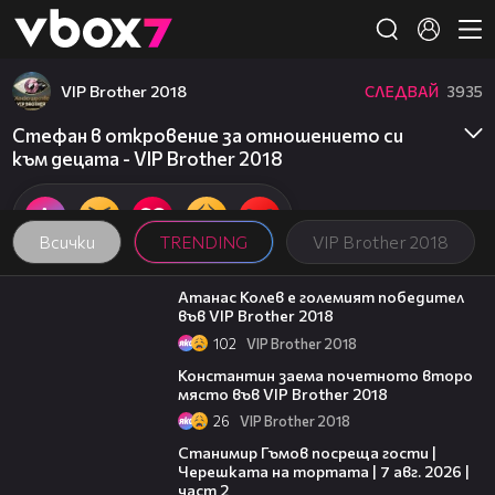
Member of
👾
VIP Brother 2018
СЛЕДВАЙ
3935
Стефан в откровение за отношението си
към децата - VIP Brother 2018
Всички
TRENDING
VIP Brother 2018
06:03
Атанас Колев е големият победител
във VIP Brother 2018
102
VIP Brother 2018
07:57
Константин заема почетното второ
място във VIP Brother 2018
26
VIP Brother 2018
12:30
Станимир Гъмов посреща гости |
Черешката на тортата | 7 авг. 2026 |
част 2