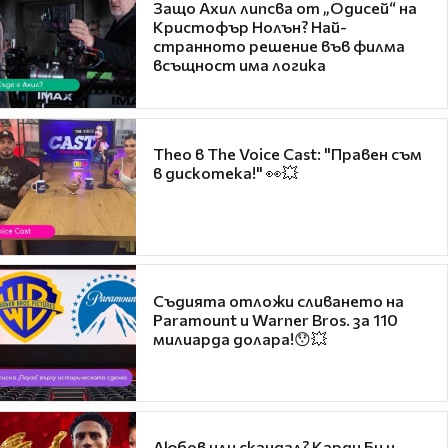
Защо Ахил липсва от „Одисей“ на
Кристофър Нолън? Най-
странното решение във филма
всъщност има логика
Theo в The Voice Cast: "Правен съм
в дискотека!" 👀💥
Съдията отложи сливането на
Paramount и Warner Bros. за 110
милиарда долара!😯💥
Любов или скандал? Карди Би и