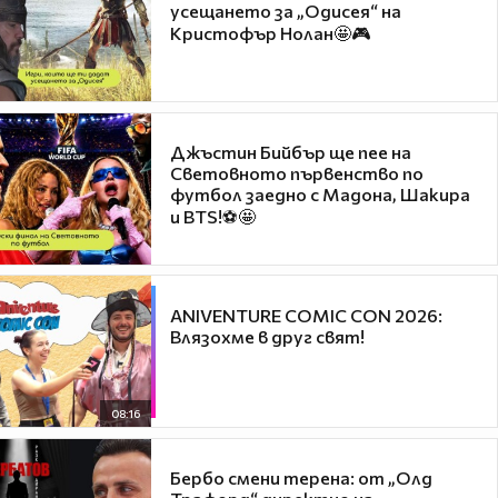
усещането за „Одисея“ на
Кристофър Нолан🤩🎮
Джъстин Бийбър ще пее на
Световното първенство по
футбол заедно с Мадона, Шакира
и BTS!⚽🤩
ANIVENTURE COMIC CON 2026:
Влязохме в друг свят!
08:16
Бербо смени терена: от „Олд