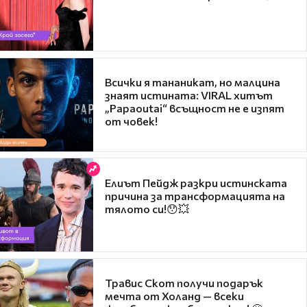
Всички я тананикат, но малцина
знаят истината: VIRAL хитът
„Papaoutai“ всъщност не е изпят
от човек!
Елиът Пейдж разкри истинската
причина за трансформацията на
тялото си!😯💥
Травис Скот получи подарък
мечта от Холанд — всеки