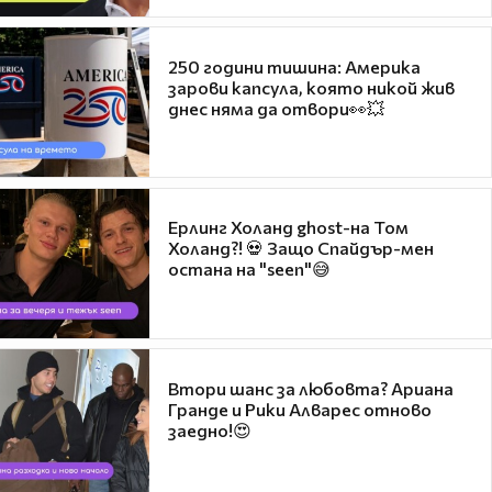
250 години тишина: Америка
зарови капсула, която никой жив
днес няма да отвори👀💥
Ерлинг Холанд ghost-на Том
Холанд?! 💀 Защо Спайдър-мен
остана на "seen"😅
Втори шанс за любовта? Ариана
Гранде и Рики Алварес отново
заедно!😍