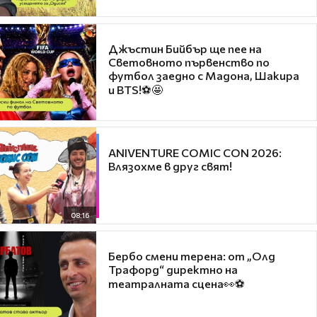
Джъстин Бийбър ще пее на
Световното първенство по
футбол заедно с Мадона, Шакира
и BTS!⚽🤩
ANIVENTURE COMIC CON 2026:
Влязохме в друг свят!
08:16
Бербо смени терена: от „Олд
Трафорд“ директно на
театралната сцена👀⚽