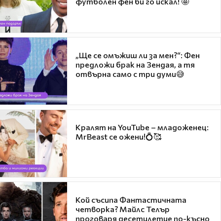
футболен фен би го искал! 🤩
„Ще се омъжиш ли за мен?“: Фен
предложи брак на Зендая, а тя
отвърна само с три думи😅
Кралят на YouTube – младоженец:
MrBeast се ожени!💍🥰
Кой съсипа Фантастичната
четворка? Майлс Телър
проговаря десетилетие по-късно