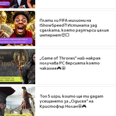
Плати ли FIFA милиони на
IShowSpeed?! Истината зад
сделката, която разтърси целия
интернет🤑💥
„Game of Thrones“ най-накрая
получава PC версията която
чакахме🎮🤩
Топ 5 игри, които ще ти дадат
усещането за „Одисея“ на
Кристофър Нолан🤩🎮