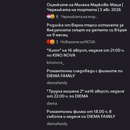
Оценките на Милена Маркова-Маца |
Черешката на тортата | 3 авг. 2026
8
Черешката на тортата
03:09
Родилка от Варна търси истината за
внезапната смърт на детето си в края
на 9 месец
3
Новините на NOVA
00:30
"Хитч" на 16 август, неделя от 21:00 ч.
по KINO NOVA
kinonova_
00:31
Романтични следобеди с филмите по
DIEMA FAMILY
diemafamily
00:31
"Трудна мишена 2" на16 август, неделя
от 22.00 ч. по DIEMA
diema
00:36
Романтични филми от 18.00 ч. в
събота и неделя по DIEMA FAMILY
diemafamily
00:21