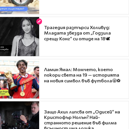
Трагедия разтърси Холивуд:
Младата звезда от „Годзила
срещу Конг“ си отиде на 18🕊️
Ламин Ямал: Момчето, което
покори света на 19 — историята
на новия символ във футбола🤩⚽
Защо Ахил липсва от „Одисей“ на
Кристофър Нолън? Най-
странното решение във филма
всъщност има логика