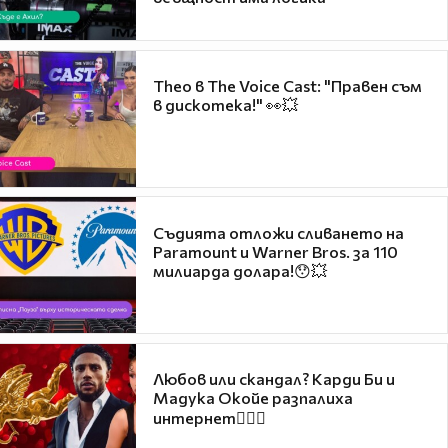
Theo в The Voice Cast: "Правен съм
в дискотека!" 👀💥
Съдията отложи сливането на
Paramount и Warner Bros. за 110
милиарда долара!😯💥
Любов или скандал? Карди Би и
Мадука Окойе разпалиха
интернет❤️‍🔥🔥