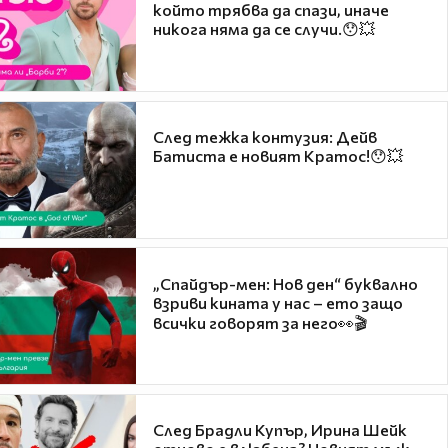
който трябва да спази, иначе
никога няма да се случи.😯💥
След тежка контузия: Дейв
Батиста е новият Кратос!😯💥
„Спайдър-мен: Нов ден“ буквално
взриви кината у нас – ето защо
всички говорят за него👀🎬
След Брадли Купър, Ирина Шейк