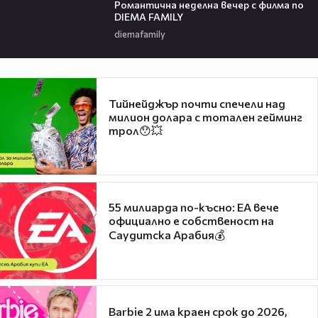
Романтичнa неделна вечер с филма по
DIEMA FAMILY
diemafamily
Тийнейджър почти спечели над
милион долара с тотален гейминг
трол😯💥
55 милиарда по-късно: EA вече
официално е собственост на
Саудитска Арабия💰
Barbie 2 има краен срок до 2026,