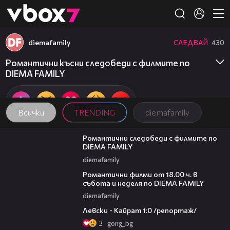
Member of
👾
diemafamily
СЛЕДВАЙ
430
Романтични късни следобеди с филмите по
DIEMA FAMILY
Всички
TRENDING
diemafamily
00:31
Романтични следобеди с филмите по
DIEMA FAMILY
diemafamily
00:36
Романтични филми от 18.00 ч. в
събота и неделя по DIEMA FAMILY
diemafamily
05:57
Левски - Кайрат 1:0 /репортаж/
3
gong_bg
14:06