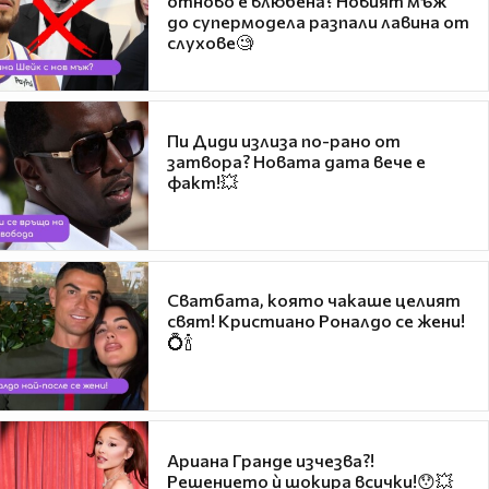
отново е влюбена? Новият мъж
до супермодела разпали лавина от
слухове🧐
Пи Диди излиза по-рано от
затвора? Новата дата вече е
факт!💥
Сватбата, която чакаше целият
свят! Кристиано Роналдо се жени!
💍🍾
Ариана Гранде изчезва?!
Решението ѝ шокира всички!😯💥