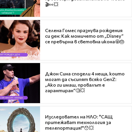
🎬👀💥
Селена Гомес празнува рождения
си ден: Как момичето от „Disney“
се превърна в световна икона🤩🎂
Джон Сина сподели 4 неща, които
могат да съсипят всяко GenZ:
„Ако ги имаш, провалът е
гарантиран“🧐💥
Изследовател на НЛО: "САЩ
притежават технология за
телепортация!"😯💥