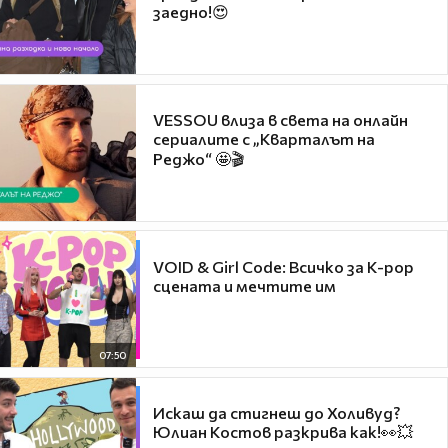
заедно!😍
VESSOU влиза в света на онлайн
сериалите с „Кварталът на
Реджо“ 🤩🎬
VOID & Girl Code: Всичко за K-pop
сцената и мечтите им
07:50
Искаш да стигнеш до Холивуд?
Юлиан Костов разкрива как!👀💥