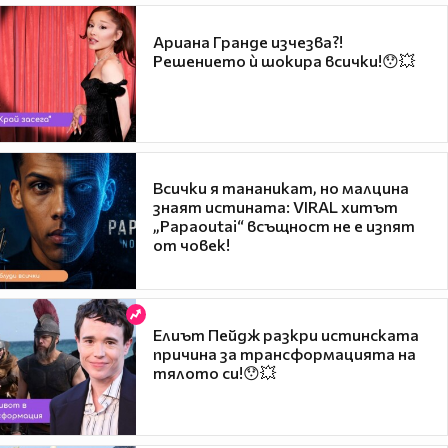
Ариана Гранде изчезва?!
Решението ѝ шокира всички!😯💥
Всички я тананикат, но малцина
знаят истината: VIRAL хитът
„Papaoutai“ всъщност не е изпят
от човек!
Елиът Пейдж разкри истинската
причина за трансформацията на
тялото си!😯💥