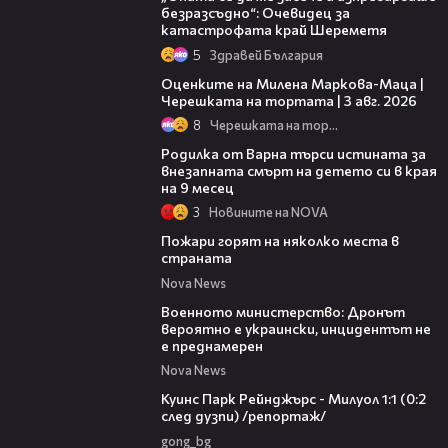
безразсъдно“: Очевидец за
катастрофата край Шереметя
5
Здравей България
14:06
Оценките на Милена Маркова-Маца |
Черешката на тортата | 3 авг. 2026
8
Черешката на тортата
03:09
Родилка от Варна търси истината за
внезапната смърт на детето си в края
на 9 месец
3
Новините на NOVA
00:31
Пожари горят на няколко места в
страната
Nova News
00:23
Военното министерство: Дронът
вероятно е украински, инцидентът не
е преднамерен
Nova News
08:50
Куинс Парк Рейнджърс - Милуол 1:1 (0:2
след дузпи) /репортаж/
gong_bg