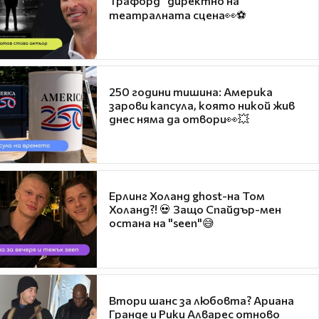
Трафорд“ директно на
театралната сцена👀⚽
250 години тишина: Америка
зарови капсула, която никой жив
днес няма да отвори👀💥
Ерлинг Холанд ghost-на Том
Холанд?! 💀 Защо Спайдър-мен
остана на "seen"😅
Втори шанс за любовта? Ариана
Гранде и Рики Алварес отново