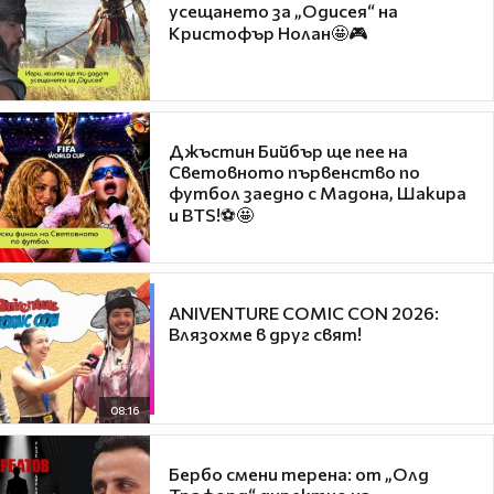
усещането за „Одисея“ на
Кристофър Нолан🤩🎮
Джъстин Бийбър ще пее на
Световното първенство по
футбол заедно с Мадона, Шакира
и BTS!⚽🤩
ANIVENTURE COMIC CON 2026:
Влязохме в друг свят!
08:16
Бербо смени терена: от „Олд