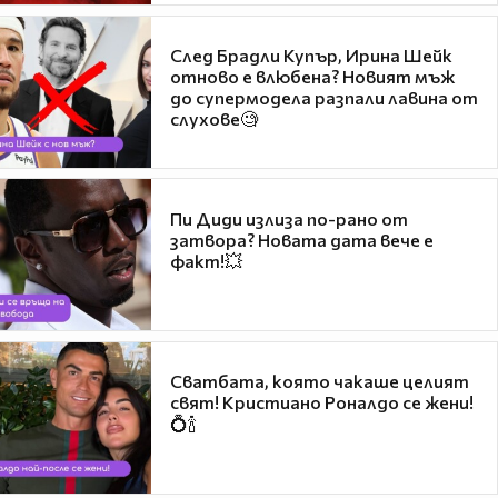
След Брадли Купър, Ирина Шейк
отново е влюбена? Новият мъж
до супермодела разпали лавина от
слухове🧐
Пи Диди излиза по-рано от
затвора? Новата дата вече е
факт!💥
Сватбата, която чакаше целият
свят! Кристиано Роналдо се жени!
💍🍾