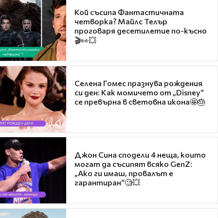
Кой съсипа Фантастичната
четворка? Майлс Телър
проговаря десетилетие по-късно
🎬👀💥
Селена Гомес празнува рождения
си ден: Как момичето от „Disney“
се превърна в световна икона🤩🎂
Джон Сина сподели 4 неща, които
могат да съсипят всяко GenZ:
„Ако ги имаш, провалът е
гарантиран“🧐💥