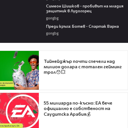
03:07
Симеон Шишков - пробивът на младия
защитник в Лудогорец
gongbg
05:30
Преди кръга: Ботев - Спартак Варна
gongbg
Тийнейджър почти спечели над
милион долара с тотален гейминг
трол😯💥
55 милиарда по-късно: EA вече
официално е собственост на
Саудитска Арабия💰