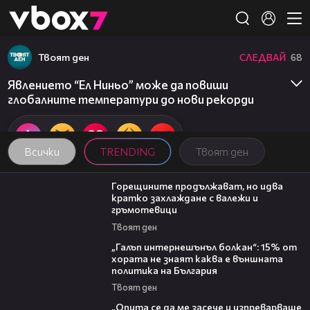
Member of
👾
Твоят ден
СЛЕДВАЙ
68
Явлението “Ел Ниньо” може да повиши
глобалните температури до нови рекорди
Всички
TRENDING
Твоят ден
02:31
Горещините продължават, но идва
кратко захлаждане с валежи и
гръмотевици
Твоят ден
08:08
„Галъп интернешънъл болкан“: 15% от
хората не знаят каква е външната
политика на България
Твоят ден
06:38
„Опита се да ме засече и изпреварваше