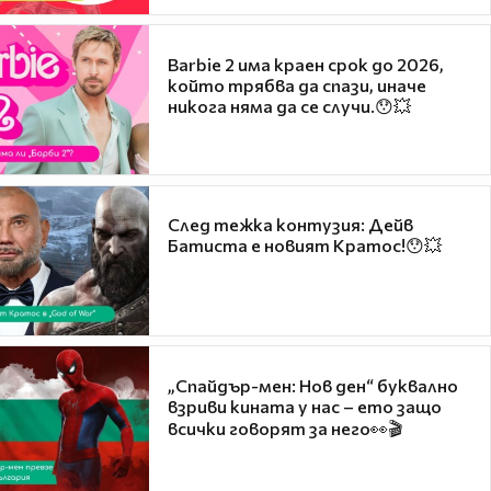
Barbie 2 има краен срок до 2026,
който трябва да спази, иначе
никога няма да се случи.😯💥
След тежка контузия: Дейв
Батиста е новият Кратос!😯💥
„Спайдър-мен: Нов ден“ буквално
взриви кината у нас – ето защо
всички говорят за него👀🎬