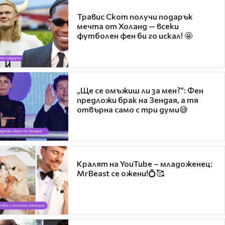
Травис Скот получи подарък
мечта от Холанд — всеки
футболен фен би го искал! 🤩
„Ще се омъжиш ли за мен?“: Фен
предложи брак на Зендая, а тя
отвърна само с три думи😅
Кралят на YouTube – младоженец:
MrBeast се ожени!💍🥰