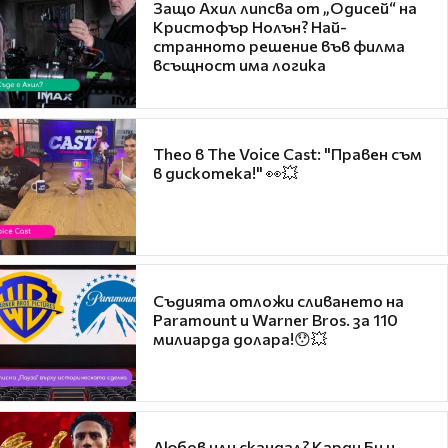
Защо Ахил липсва от „Одисей“ на
Кристофър Нолън? Най-
странното решение във филма
всъщност има логика
Theo в The Voice Cast: "Правен съм
в дискотека!" 👀💥
Съдията отложи сливането на
Paramount и Warner Bros. за 110
милиарда долара!😯💥
Любов или скандал? Карди Би и