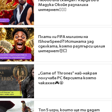
Мадука Окойе разпалиха
интернет❤️‍🔥🔥
Плати ли FIFA милиони на
IShowSpeed?! Истината зад
сделката, която разтърси целия
интернет🤑💥
„Game of Thrones“ най-накрая
получава PC версията която
чакахме🎮🤩
Топ 5 игри, които ще ти дадат