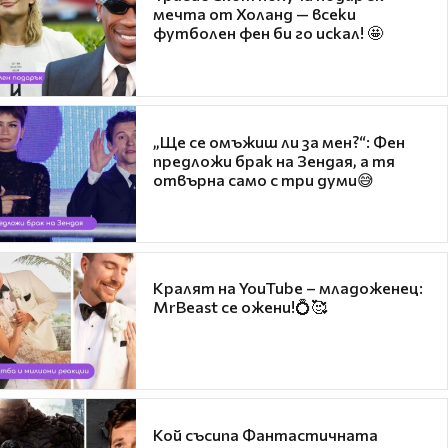
мечта от Холанд — всеки
футболен фен би го искал! 🤩
„Ще се омъжиш ли за мен?“: Фен
предложи брак на Зендая, а тя
отвърна само с три думи😅
Кралят на YouTube – младоженец:
MrBeast се ожени!💍🥰
Кой съсипа Фантастичната