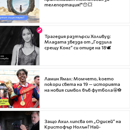
телепортация!"😯💥
Трагедия разтърси Холивуд:
Младата звезда от „Годзила
срещу Конг“ си отиде на 18🕊️
Ламин Ямал: Момчето, което
покори света на 19 — историята
на новия символ във футбола🤩⚽
Защо Ахил липсва от „Одисей“ на
Кристофър Нолън? Най-