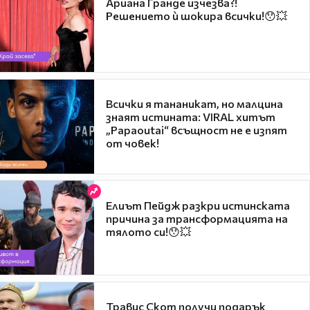
Ариана Гранде изчезва?!
Решението ѝ шокира всички!😯💥
Всички я тананикат, но малцина
знаят истината: VIRAL хитът
„Papaoutai“ всъщност не е изпят
от човек!
Елиът Пейдж разкри истинската
причина за трансформацията на
тялото си!😯💥
Травис Скот получи подарък