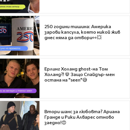
250 години тишина: Америка
зарови капсула, която никой жив
днес няма да отвори👀💥
Ерлинг Холанд ghost-на Том
Холанд?! 💀 Защо Спайдър-мен
остана на "seen"😅
Втори шанс за любовта? Ариана
Гранде и Рики Алварес отново
заедно!😍