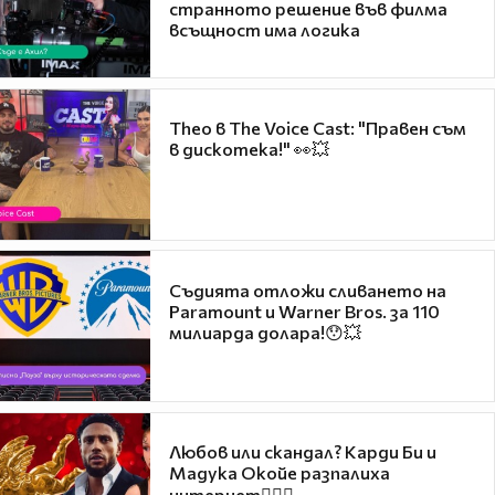
странното решение във филма
всъщност има логика
Theo в The Voice Cast: "Правен съм
в дискотека!" 👀💥
Съдията отложи сливането на
Paramount и Warner Bros. за 110
милиарда долара!😯💥
Любов или скандал? Карди Би и
Мадука Окойе разпалиха
интернет❤️‍🔥🔥