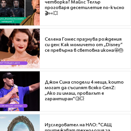
четворка? Майлс Телър
проговаря десетилетие по-късно
🎬👀💥
Селена Гомес празнува рождения
си ден: Как момичето от „Disney“
се превърна в световна икона🤩🎂
Джон Сина сподели 4 неща, които
могат да съсипят всяко GenZ:
„Ако ги имаш, провалът е
гарантиран“🧐💥
Изследовател на НЛО: "САЩ
притежават технология за