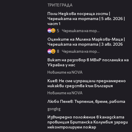
ТРИТЕ ГРАДА
19:25
Поли Недкова посреща гости |
Черешката на тортата | 5 авг. 2026 |
част 1
5
Черешката на тортата
14:06
Оценките на Милена Маркова-Маца |
Черешката на тортата | 3 авг. 2026
8
Черешката на тортата
00:30
Викат на разговор в МВнР посланика на
Украйна у нас
Новините на NOVA
00:26
Киев: Не сме изпращали преднамерено
никакви средства към България
Новините на NOVA
03:40
Любо Пенев: Търпение, време, работа
gongbg
00:18
Извънредно положение в канадската
провинция Британска Колумбия заради
неконтролируем пожар