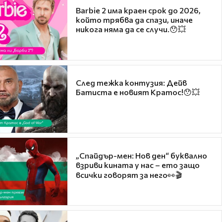
Barbie 2 има краен срок до 2026,
който трябва да спази, иначе
никога няма да се случи.😯💥
След тежка контузия: Дейв
Батиста е новият Кратос!😯💥
„Спайдър-мен: Нов ден“ буквално
взриви кината у нас – ето защо
всички говорят за него👀🎬