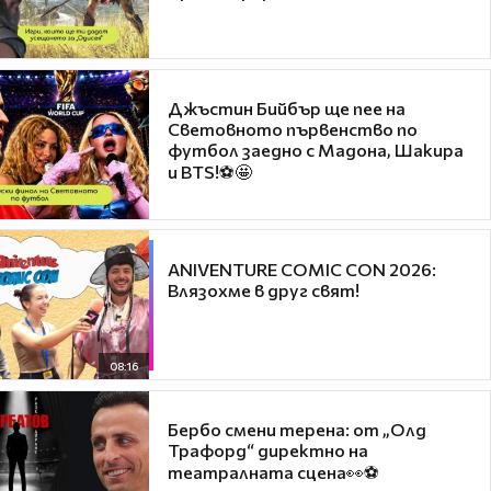
Джъстин Бийбър ще пее на
Световното първенство по
футбол заедно с Мадона, Шакира
и BTS!⚽🤩
ANIVENTURE COMIC CON 2026:
Влязохме в друг свят!
08:16
Бербо смени терена: от „Олд
Трафорд“ директно на
театралната сцена👀⚽