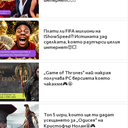
Плати ли FIFA милиони на
IShowSpeed?! Истината зад
сделката, която разтърси целия
интернет🤑💥
„Game of Thrones“ най-накрая
получава PC версията която
чакахме🎮🤩
Топ 5 игри, които ще ти дадат
усещането за „Одисея“ на
Кристофър Нолан🤩🎮