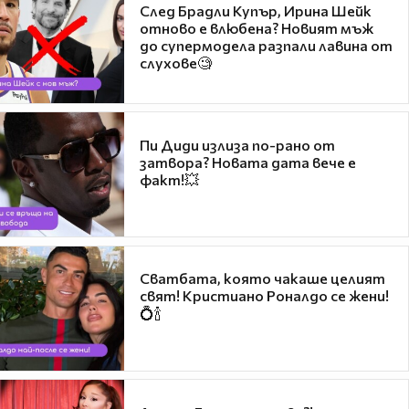
След Брадли Купър, Ирина Шейк
отново е влюбена? Новият мъж
до супермодела разпали лавина от
слухове🧐
Пи Диди излиза по-рано от
затвора? Новата дата вече е
факт!💥
Сватбата, която чакаше целият
свят! Кристиано Роналдо се жени!
💍🍾