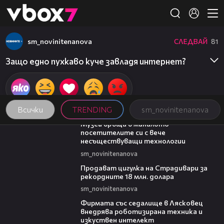
Member of
👾
sm_novinitenanova
СЛЕДВАЙ
81
Защо едно пухкаво куче завладя интернет?
Всички
TRENDING
sm_novinitenanova
01:15
Музей връща в миналото
посетителите си с вече
несъществуващи технологии
sm_novinitenanova
01:05
Продават цигулка на Страдивари за
рекордните 18 млн. долара
sm_novinitenanova
00:06
Фирмата със седалище в Лясковец
внедрява роботизирана техника и
изкуствен интелект