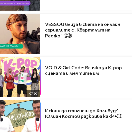
VESSOU влиза в света на онлайн
сериалите с „Кварталът на
Реджо“ 🤩🎬
VOID & Girl Code: Всичко за K-pop
сцената и мечтите им
07:50
Искаш да стигнеш до Холивуд?
Юлиан Костов разкрива как!👀💥