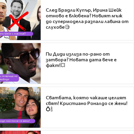
След Брадли Купър, Ирина Шейк
отново е влюбена? Новият мъж
до супермодела разпали лавина от
слухове🧐
Пи Диди излиза по-рано от
затвора? Новата дата вече е
факт!💥
Сватбата, която чакаше целият
свят! Кристиано Роналдо се жени!
💍🍾