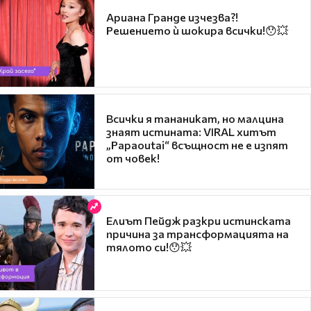
Ариана Гранде изчезва?!
Решението ѝ шокира всички!😯💥
Всички я тананикат, но малцина
знаят истината: VIRAL хитът
„Papaoutai“ всъщност не е изпят
от човек!
Елиът Пейдж разкри истинската
причина за трансформацията на
тялото си!😯💥