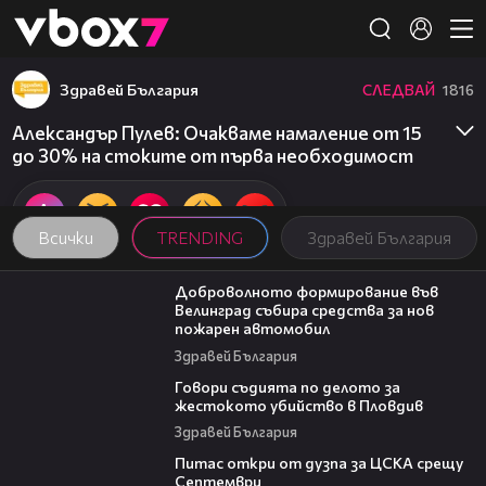
Member of
👾
Здравей България
СЛЕДВАЙ
1816
Александър Пулев: Очакваме намаление от 15
до 30% на стоките от първа необходимост
Всички
TRENDING
Здравей България
00:54
Доброволното формирование във
Велинград събира средства за нов
пожарен автомобил
Здравей България
16:28
Говори съдията по делото за
жестокото убийство в Пловдив
Здравей България
01:37
Питас откри от дузпа за ЦСКА срещу
Септември