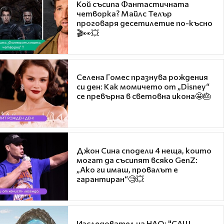
Кой съсипа Фантастичната
четворка? Майлс Телър
проговаря десетилетие по-късно
🎬👀💥
Селена Гомес празнува рождения
си ден: Как момичето от „Disney“
се превърна в световна икона🤩🎂
Джон Сина сподели 4 неща, които
могат да съсипят всяко GenZ:
„Ако ги имаш, провалът е
гарантиран“🧐💥
Изследовател на НЛО: "САЩ