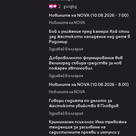
2
gongbg
04:15
Новините на NOVA (10.08.2026 - 7.00)
Новините на NOVA
06:12
Бой и унижение пред камера: Кой стои
зад жестокото нападение над дете в
Радомир
Здравей България
00:54
Доброволното формирование във
Велинград събира средства за нов
пожарен автомобил
Здравей България
05:01
Новините на NOVA (10.08.2026 - 8.00)
Новините на NOVA
16:28
Говори съдията по делото за
жестокото убийство в Пловдив
Здравей България
09:42
Криминален психолог: Има тревожна
тенденция за засилване на
садистичните прояви и импулси у