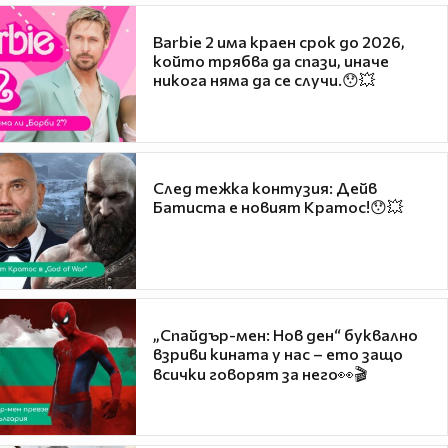
Barbie 2 има краен срок до 2026,
който трябва да спази, иначе
никога няма да се случи.😯💥
След тежка контузия: Дейв
Батиста е новият Кратос!😯💥
„Спайдър-мен: Нов ден“ буквално
взриви кината у нас – ето защо
всички говорят за него👀🎬