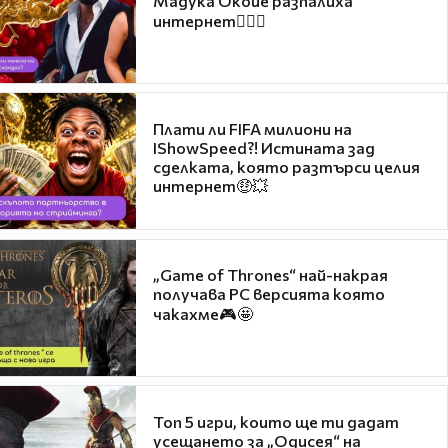
Мадука Окойе разпалиха
интернет❤️‍🔥🔥
Плати ли FIFA милиони на
IShowSpeed?! Истината зад
сделката, която разтърси целия
интернет🤑💥
„Game of Thrones“ най-накрая
получава PC версията която
чакахме🎮🤩
Топ 5 игри, които ще ти дадат
усещането за „Одисея“ на