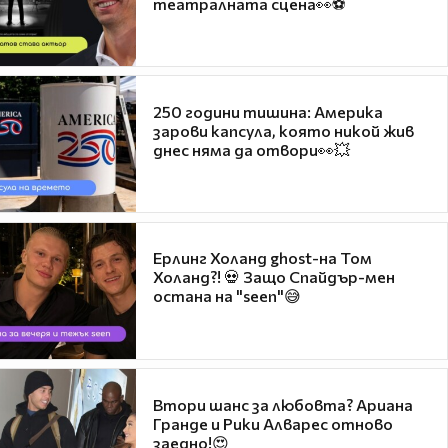
театралната сцена👀⚽
250 години тишина: Америка
зарови капсула, която никой жив
днес няма да отвори👀💥
Ерлинг Холанд ghost-на Том
Холанд?! 💀 Защо Спайдър-мен
остана на "seen"😅
Втори шанс за любовта? Ариана
Гранде и Рики Алварес отново
заедно!😍