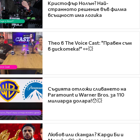
Кристофър Нолън? Най-
странното решение във филма
всъщност има логика
Theo в The Voice Cast: "Правен съм
в дискотека!" 👀💥
Съдията отложи сливането на
Paramount и Warner Bros. за 110
милиарда долара!😯💥
Любов или скандал? Карди Би и