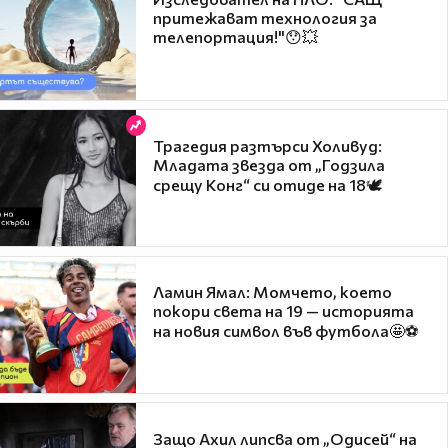
притежават технология за
телепортация!"😯💥
Трагедия разтърси Холивуд:
Младата звезда от „Годзила
срещу Конг“ си отиде на 18🕊️
Ламин Ямал: Момчето, което
покори света на 19 — историята
на новия символ във футбола🤩⚽
Защо Ахил липсва от „Одисей“ на