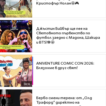
Кристофър Нолан🤩🎮
Джъстин Бийбър ще пее на
Световното първенство по
футбол заедно с Мадона, Шакира
и BTS!⚽🤩
ANIVENTURE COMIC CON 2026:
Влязохме в друг свят!
08:16
Бербо смени терена: от „Олд
Трафорд“ директно на