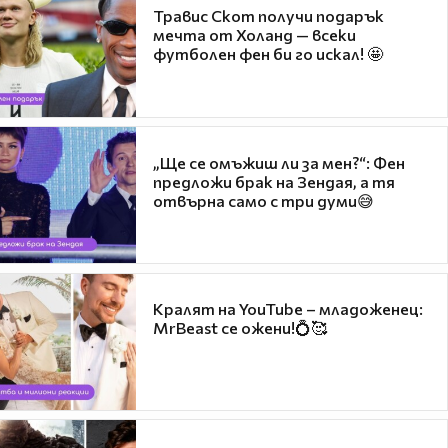
Травис Скот получи подарък
мечта от Холанд — всеки
футболен фен би го искал! 🤩
„Ще се омъжиш ли за мен?“: Фен
предложи брак на Зендая, а тя
отвърна само с три думи😅
Кралят на YouTube – младоженец:
MrBeast се ожени!💍🥰