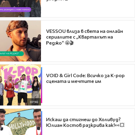
VESSOU влиза в света на онлайн
сериалите с „Кварталът на
Реджо“ 🤩🎬
VOID & Girl Code: Всичко за K-pop
сцената и мечтите им
07:50
Искаш да стигнеш до Холивуд?
Юлиан Костов разкрива как!👀💥