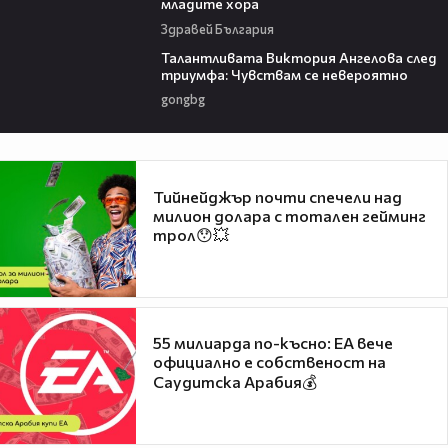
младите хора
Здравей България
00:39
Талантливата Виктория Ангелова след
триумфа: Чувствам се невероятно
gongbg
Тийнейджър почти спечели над
милион долара с тотален гейминг
трол😯💥
55 милиарда по-късно: EA вече
официално е собственост на
Саудитска Арабия💰