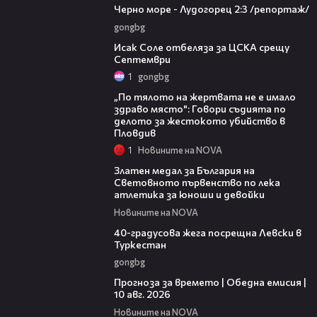
Черно море - Лудогорец 2:3 /репортаж/
gongbg
01:02
Исак Соле отбеляза за ЦСКА срещу
Септември
1
gongbg
01:22
„По тялото на жертвата не е имало
здраво място": Говори съдията по
делото за жестокото убийство в
Пловдив
1
Новините на NOVA
01:02
Златен медал за България на
Световното първенство по лека
атлетика за юноши и девойки
Новините на NOVA
01:10
40-градусова жега посрещна Левски в
Туркестан
gongbg
01:53
Прогноза за времето | Обедна емисия |
10 авг. 2026
Новините на NOVA