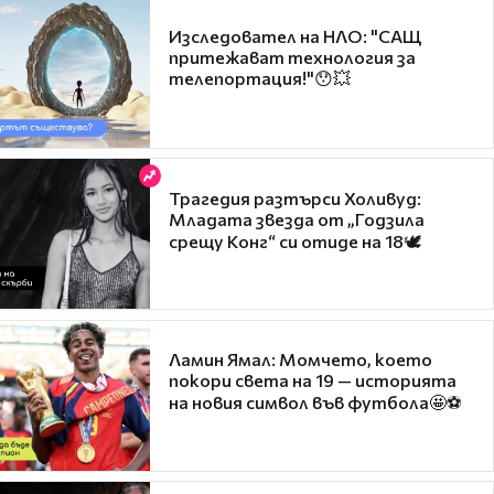
Изследовател на НЛО: "САЩ
притежават технология за
телепортация!"😯💥
Трагедия разтърси Холивуд:
Младата звезда от „Годзила
срещу Конг“ си отиде на 18🕊️
Ламин Ямал: Момчето, което
покори света на 19 — историята
на новия символ във футбола🤩⚽