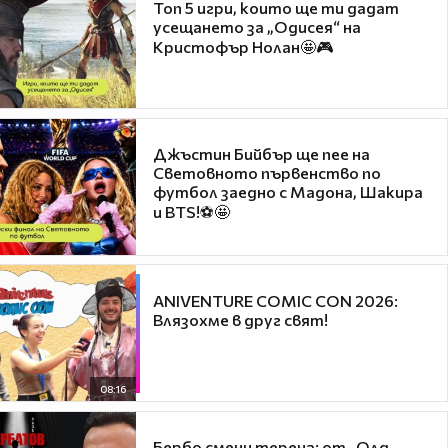
Топ 5 игри, които ще ти дадат
усещането за „Одисея“ на
Кристофър Нолан🤩🎮
Джъстин Бийбър ще пее на
Световното първенство по
футбол заедно с Мадона, Шакира
и BTS!⚽🤩
ANIVENTURE COMIC CON 2026:
Влязохме в друг свят!
08:16
Бербо смени терена: от „Олд