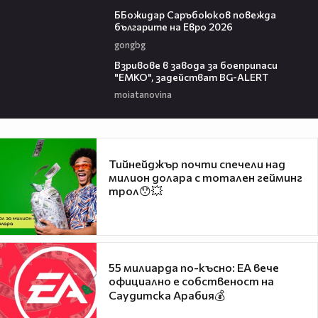
01:18
ББожидар Саръбоюков повежда
българите на Евро 2026
gongbg
00:34
Взривове в завода за боеприпаси
"ЕМКО", задействат BG-ALERT
moiatanovina
Тийнейджър почти спечели над
милион долара с тотален гейминг
трол😯💥
55 милиарда по-късно: EA вече
официално е собственост на
Саудитска Арабия💰