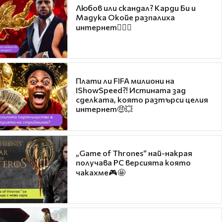
Любов или скандал? Карди Би и
Мадука Окойе разпалиха
интернет❤️‍🔥🔥
Плати ли FIFA милиони на
IShowSpeed?! Истината зад
сделката, която разтърси целия
интернет🤑💥
„Game of Thrones“ най-накрая
получава PC версията която
чакахме🎮🤩