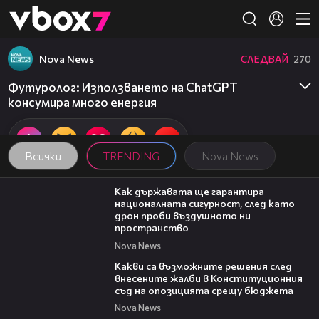
Member of
👾
Nova News
СЛЕДВАЙ
270
Футуролог: Използването на ChatGPT
консумира много енергия
Всички
TRENDING
Nova News
21:36
Как държавата ще гарантира
националната сигурност, след като
дрон проби въздушното ни
пространство
Nova News
09:59
Какви са възможните решения след
внесените жалби в Конституционния
съд на опозицията срещу бюджета
Nova News
06:06