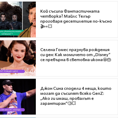
Кой съсипа Фантастичната
четворка? Майлс Телър
проговаря десетилетие по-късно
🎬👀💥
Селена Гомес празнува рождения
си ден: Как момичето от „Disney“
се превърна в световна икона🤩🎂
Джон Сина сподели 4 неща, които
могат да съсипят всяко GenZ:
„Ако ги имаш, провалът е
гарантиран“🧐💥