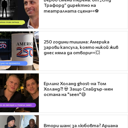
Трафорд“ директно на
театралната сцена👀⚽
250 години тишина: Америка
зарови капсула, която никой жив
днес няма да отвори👀💥
Ерлинг Холанд ghost-на Том
Холанд?! 💀 Защо Спайдър-мен
остана на "seen"😅
Втори шанс за любовта? Ариана