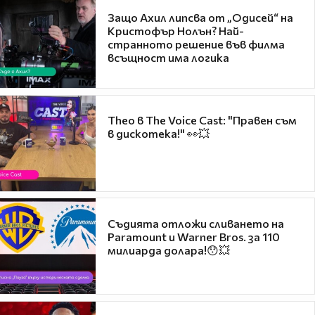
Защо Ахил липсва от „Одисей“ на
Кристофър Нолън? Най-
странното решение във филма
всъщност има логика
Theo в The Voice Cast: "Правен съм
в дискотека!" 👀💥
Съдията отложи сливането на
Paramount и Warner Bros. за 110
милиарда долара!😯💥