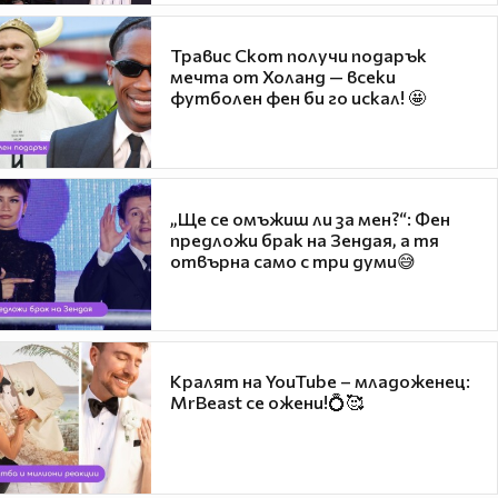
Травис Скот получи подарък
мечта от Холанд — всеки
футболен фен би го искал! 🤩
„Ще се омъжиш ли за мен?“: Фен
предложи брак на Зендая, а тя
отвърна само с три думи😅
Кралят на YouTube – младоженец:
MrBeast се ожени!💍🥰