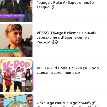
Гранде и Рики Алварес отново
заедно!😍
VESSOU влиза в света на онлайн
сериалите с „Кварталът на
Реджо“ 🤩🎬
VOID & Girl Code: Всичко за K-pop
сцената и мечтите им
07:50
Искаш да стигнеш до Холивуд?