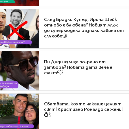
След Брадли Купър, Ирина Шейк
отново е влюбена? Новият мъж
до супермодела разпали лавина от
слухове🧐
Пи Диди излиза по-рано от
затвора? Новата дата вече е
факт!💥
Сватбата, която чакаше целият
свят! Кристиано Роналдо се жени!
💍🍾