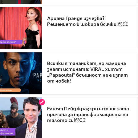
Ариана Гранде изчезва?!
Решението ѝ шокира всички!😯💥
Всички я тананикат, но малцина
знаят истината: VIRAL хитът
„Papaoutai“ всъщност не е изпят
от човек!
Елиът Пейдж разкри истинската
причина за трансформацията на
тялото си!😯💥