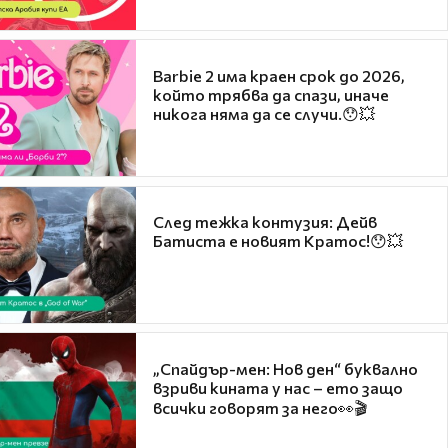
Barbie 2 има краен срок до 2026,
който трябва да спази, иначе
никога няма да се случи.😯💥
След тежка контузия: Дейв
Батиста е новият Кратос!😯💥
„Спайдър-мен: Нов ден“ буквално
взриви кината у нас – ето защо
всички говорят за него👀🎬