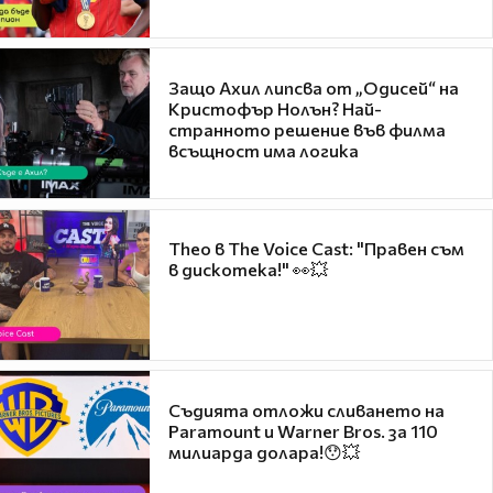
Защо Ахил липсва от „Одисей“ на
Кристофър Нолън? Най-
странното решение във филма
всъщност има логика
Theo в The Voice Cast: "Правен съм
в дискотека!" 👀💥
Съдията отложи сливането на
Paramount и Warner Bros. за 110
милиарда долара!😯💥