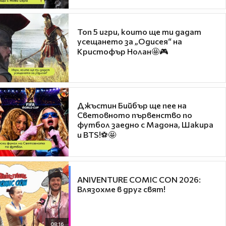
Топ 5 игри, които ще ти дадат
усещането за „Одисея“ на
Кристофър Нолан🤩🎮
Джъстин Бийбър ще пее на
Световното първенство по
футбол заедно с Мадона, Шакира
и BTS!⚽🤩
ANIVENTURE COMIC CON 2026:
Влязохме в друг свят!
08:16