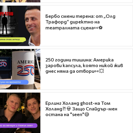
Бербо смени терена: от „Олд
Трафорд“ директно на
театралната сцена👀⚽
250 години тишина: Америка
зарови капсула, която никой жив
днес няма да отвори👀💥
Ерлинг Холанд ghost-на Том
Холанд?! 💀 Защо Спайдър-мен
остана на "seen"😅