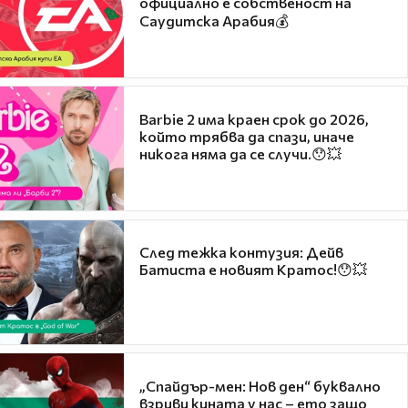
официално е собственост на
Саудитска Арабия💰
Barbie 2 има краен срок до 2026,
който трябва да спази, иначе
никога няма да се случи.😯💥
След тежка контузия: Дейв
Батиста е новият Кратос!😯💥
„Спайдър-мен: Нов ден“ буквално
взриви кината у нас – ето защо