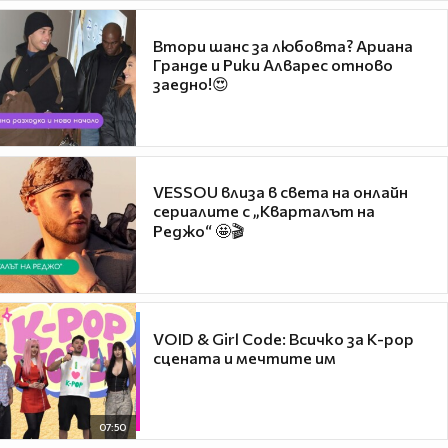
Втори шанс за любовта? Ариана
Гранде и Рики Алварес отново
заедно!😍
VESSOU влиза в света на онлайн
сериалите с „Кварталът на
Реджо“ 🤩🎬
VOID & Girl Code: Всичко за K-pop
сцената и мечтите им
07:50