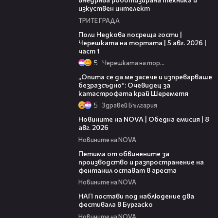
изкуствен интелект
ТРИТЕ ГРАДА
19:25
Поли Недкова посреща гости |
Черешката на тортата | 5 авг. 2026 |
част 1
5
Черешката на тортата
06:38
„Опита се да ме засече и изпреварваше
безразсъдно“: Очевидец за
катастрофата край Шереметя
5
Здравей България
19:28
Новините на NOVA | Обедна емисия | 8
авг. 2026
Новините на NOVA
00:43
Петима от обвинените за
производство и разпространение на
фентанил остават в ареста
Новините на NOVA
02:02
НАП постави под наблюдение два
фестивала в Бургаско
Новините на NOVA