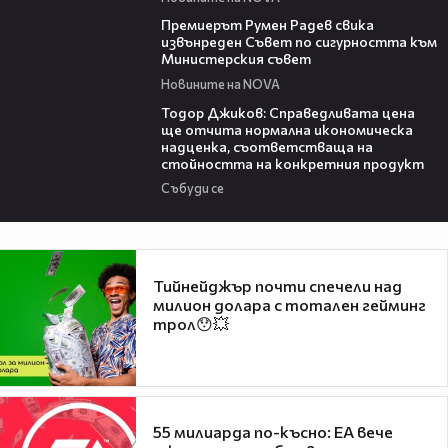
00:27
Премиерът Румен Радев свика
извънреден Съвет по сигурността към
Министерския съвет
Новините на NOVA
14:10
Тодор Джиков: Справедливата цена
ще отчита нормална икономическа
надценка, съответстваща на
стойността на конкретния продукт
Събуди се
Тийнейджър почти спечели над
милион долара с тотален гейминг
трол😯💥
55 милиарда по-късно: EA вече