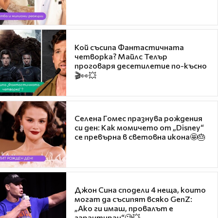
Кой съсипа Фантастичната
четворка? Майлс Телър
проговаря десетилетие по-късно
🎬👀💥
Селена Гомес празнува рождения
си ден: Как момичето от „Disney“
се превърна в световна икона🤩🎂
Джон Сина сподели 4 неща, които
могат да съсипят всяко GenZ:
„Ако ги имаш, провалът е
гарантиран“🧐💥