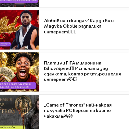
Любов или скандал? Карди Би и
Мадука Окойе разпалиха
интернет❤️‍🔥🔥
Плати ли FIFA милиони на
IShowSpeed?! Истината зад
сделката, която разтърси целия
интернет🤑💥
„Game of Thrones“ най-накрая
получава PC версията която
чакахме🎮🤩