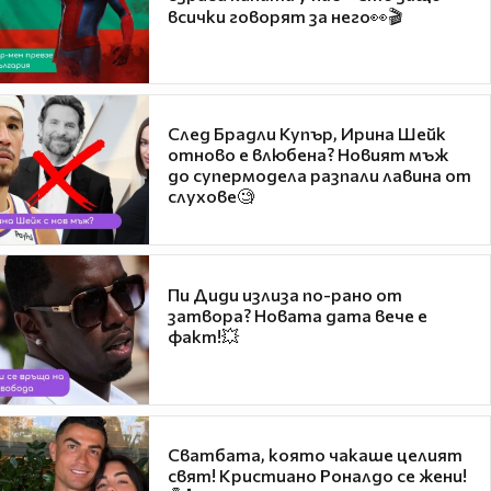
всички говорят за него👀🎬
След Брадли Купър, Ирина Шейк
отново е влюбена? Новият мъж
до супермодела разпали лавина от
слухове🧐
Пи Диди излиза по-рано от
затвора? Новата дата вече е
факт!💥
Сватбата, която чакаше целият
свят! Кристиано Роналдо се жени!