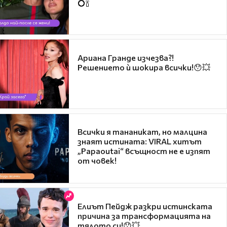
💍🍾
Ариана Гранде изчезва?!
Решението ѝ шокира всички!😯💥
Всички я тананикат, но малцина
знаят истината: VIRAL хитът
„Papaoutai“ всъщност не е изпят
от човек!
Елиът Пейдж разкри истинската
причина за трансформацията на
тялото си!😯💥