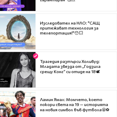
Изследовател на НЛО: "САЩ
притежават технология за
телепортация!"😯💥
Трагедия разтърси Холивуд:
Младата звезда от „Годзила
срещу Конг“ си отиде на 18🕊️
Ламин Ямал: Момчето, което
покори света на 19 — историята
на новия символ във футбола🤩⚽