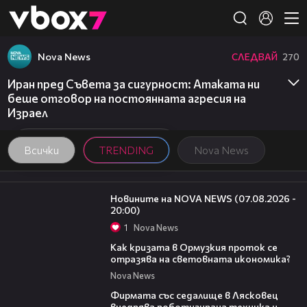
Member of
👾
Nova News
СЛЕДВАЙ
270
Иран пред Съвета за сигурност: Атаката ни
беше отговор на постоянната агресия на
Израел
Всички
TRENDING
Nova News
22:56
Новините на NOVA NEWS (07.08.2026 -
20:00)
1
Nova News
14:07
Как кризата в Ормузкия проток се
отразява на световната икономика?
Nova News
00:06
Фирмата със седалище в Лясковец
внедрява роботизирана техника и