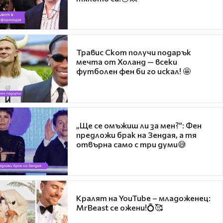
Травис Скот получи подарък
мечта от Холанд — всеки
футболен фен би го искал! 🤩
„Ще се омъжиш ли за мен?“: Фен
предложи брак на Зендая, а тя
отвърна само с три думи😅
Кралят на YouTube – младоженец:
MrBeast се ожени!💍🥰