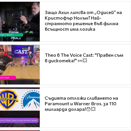
Защо Ахил липсва от „Одисей“ на
Кристофър Нолън? Най-
странното решение във филма
всъщност има логика
Theo в The Voice Cast: "Правен съм
в дискотека!" 👀💥
Съдията отложи сливането на
Paramount и Warner Bros. за 110
милиарда долара!😯💥