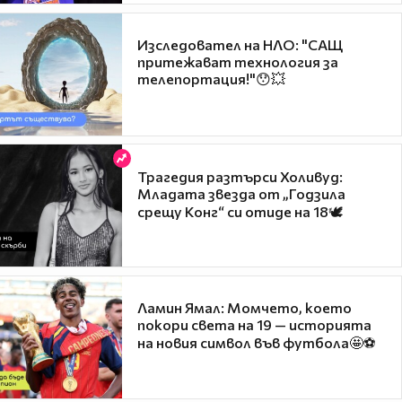
Изследовател на НЛО: "САЩ
притежават технология за
телепортация!"😯💥
Трагедия разтърси Холивуд:
Младата звезда от „Годзила
срещу Конг“ си отиде на 18🕊️
Ламин Ямал: Момчето, което
покори света на 19 — историята
на новия символ във футбола🤩⚽