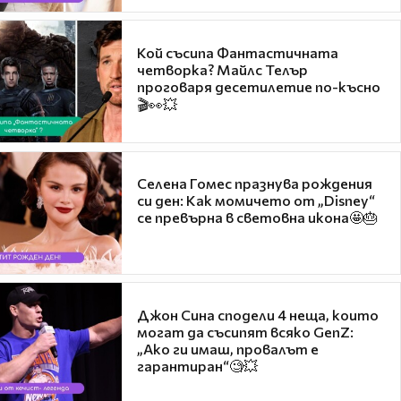
Кой съсипа Фантастичната
четворка? Майлс Телър
проговаря десетилетие по-късно
🎬👀💥
Селена Гомес празнува рождения
си ден: Как момичето от „Disney“
се превърна в световна икона🤩🎂
Джон Сина сподели 4 неща, които
могат да съсипят всяко GenZ:
„Ако ги имаш, провалът е
гарантиран“🧐💥