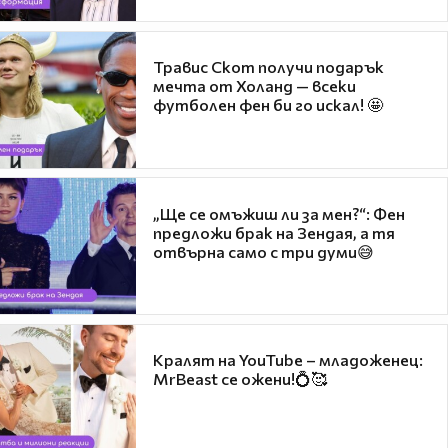
Травис Скот получи подарък
мечта от Холанд — всеки
футболен фен би го искал! 🤩
„Ще се омъжиш ли за мен?“: Фен
предложи брак на Зендая, а тя
отвърна само с три думи😅
Кралят на YouTube – младоженец:
MrBeast се ожени!💍🥰