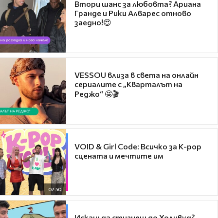
Втори шанс за любовта? Ариана
Гранде и Рики Алварес отново
заедно!😍
VESSOU влиза в света на онлайн
сериалите с „Кварталът на
Реджо“ 🤩🎬
VOID & Girl Code: Всичко за K-pop
сцената и мечтите им
07:50
Искаш да стигнеш до Холивуд?