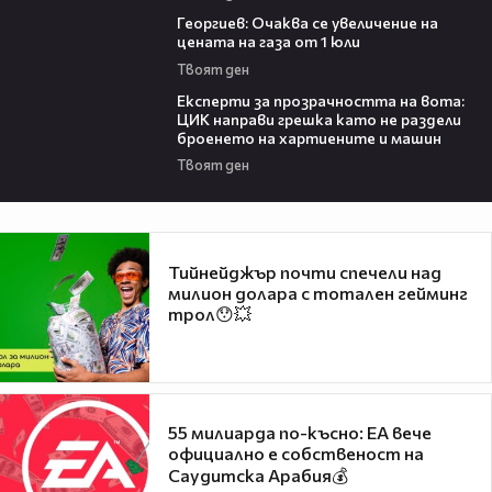
06:43
Георгиев: Очаква се увеличение на
цената на газа от 1 юли
Твоят ден
17:27
Експерти за прозрачността на вота:
ЦИК направи грешка като не раздели
броенето на хартиените и машин
Твоят ден
Тийнейджър почти спечели над
милион долара с тотален гейминг
трол😯💥
55 милиарда по-късно: EA вече
официално е собственост на
Саудитска Арабия💰