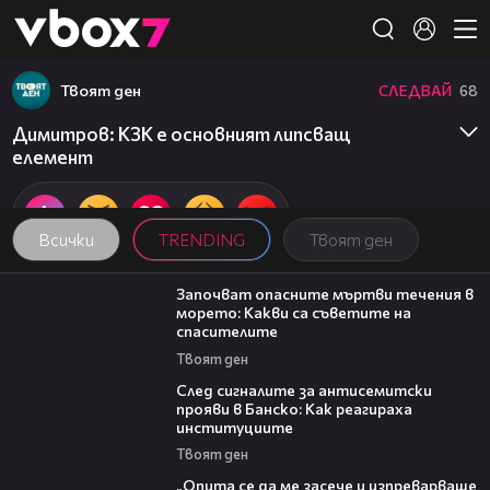
Member of
👾
Твоят ден
СЛЕДВАЙ
68
Димитров: КЗК е основният липсващ
елемент
Всички
TRENDING
Твоят ден
03:59
Започват опасните мъртви течения в
морето: Какви са съветите на
спасителите
Твоят ден
28:11
След сигналите за антисемитски
прояви в Банско: Как реагираха
институциите
Твоят ден
06:38
„Опита се да ме засече и изпреварваше