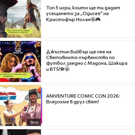
Топ 5 игри, които ще ти дадат
усещането за „Одисея“ на
Кристофър Нолан🤩🎮
Джъстин Бийбър ще пее на
Световното първенство по
футбол заедно с Мадона, Шакира
и BTS!⚽🤩
ANIVENTURE COMIC CON 2026:
Влязохме в друг свят!
08:16