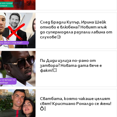
След Брадли Купър, Ирина Шейк
отново е влюбена? Новият мъж
до супермодела разпали лавина от
слухове🧐
Пи Диди излиза по-рано от
затвора? Новата дата вече е
факт!💥
Сватбата, която чакаше целият
свят! Кристиано Роналдо се жени!
💍🍾