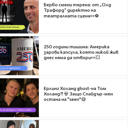
Бербо смени терена: от „Олд
Трафорд“ директно на
театралната сцена👀⚽
250 години тишина: Америка
зарови капсула, която никой жив
днес няма да отвори👀💥
Ерлинг Холанд ghost-на Том
Холанд?! 💀 Защо Спайдър-мен
остана на "seen"😅