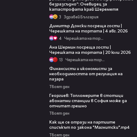
безразсъдно“: Очевидец за
катастрофата край Шереметя
3
Здравей България
17:43
Димитър Донски посреща гости |
Черешката на тортата | 4 авг. 2026
4
Черешката на тортата
19:47
Ана Шермин посреща гости |
Черешката на тортата | 20 юли 2026
13
Черешката на тортата
21:56
Финансисти и икономисти за
необходимостта от регулация на
пазара
Твоят ден
06:34
Георгиев: Топломерите в стотици
абонатни станции в София може да
отчитат грешно
Твоят ден
11:42
Как ще се отрази на партиите
списъкът по закона "Магнитски".mp4
Твоят ден