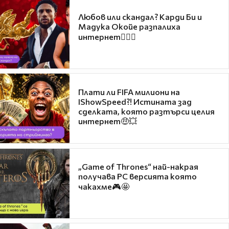
Любов или скандал? Карди Би и
Мадука Окойе разпалиха
интернет❤️‍🔥🔥
Плати ли FIFA милиони на
IShowSpeed?! Истината зад
сделката, която разтърси целия
интернет🤑💥
„Game of Thrones“ най-накрая
получава PC версията която
чакахме🎮🤩