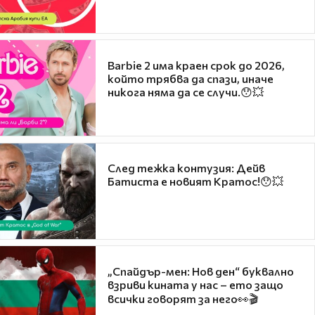
Barbie 2 има краен срок до 2026,
който трябва да спази, иначе
никога няма да се случи.😯💥
След тежка контузия: Дейв
Батиста е новият Кратос!😯💥
„Спайдър-мен: Нов ден“ буквално
взриви кината у нас – ето защо
всички говорят за него👀🎬