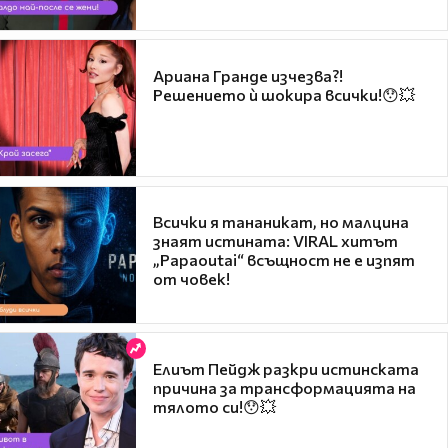
Ариана Гранде изчезва?!
Решението ѝ шокира всички!😯💥
Всички я тананикат, но малцина
знаят истината: VIRAL хитът
„Papaoutai“ всъщност не е изпят
от човек!
Елиът Пейдж разкри истинската
причина за трансформацията на
тялото си!😯💥