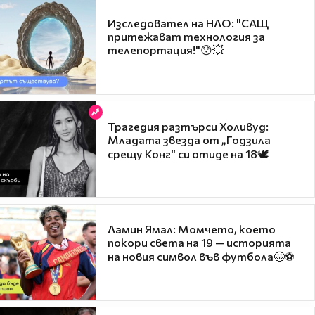
Изследовател на НЛО: "САЩ
притежават технология за
телепортация!"😯💥
Трагедия разтърси Холивуд:
Младата звезда от „Годзила
срещу Конг“ си отиде на 18🕊️
Ламин Ямал: Момчето, което
покори света на 19 — историята
на новия символ във футбола🤩⚽