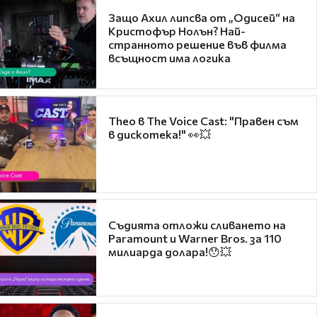
Защо Ахил липсва от „Одисей“ на
Кристофър Нолън? Най-
странното решение във филма
всъщност има логика
Theo в The Voice Cast: "Правен съм
в дискотека!" 👀💥
Съдията отложи сливането на
Paramount и Warner Bros. за 110
милиарда долара!😯💥