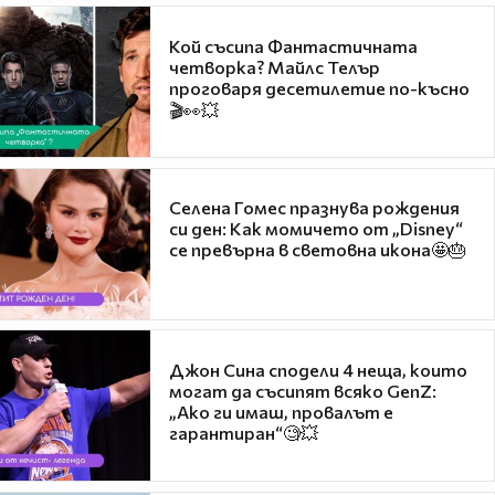
Кой съсипа Фантастичната
четворка? Майлс Телър
проговаря десетилетие по-късно
🎬👀💥
Селена Гомес празнува рождения
си ден: Как момичето от „Disney“
се превърна в световна икона🤩🎂
Джон Сина сподели 4 неща, които
могат да съсипят всяко GenZ:
„Ако ги имаш, провалът е
гарантиран“🧐💥