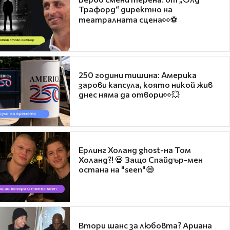
Трафорд“ директно на
театралната сцена👀⚽
250 години тишина: Америка
зарови капсула, която никой жив
днес няма да отвори👀💥
Ерлинг Холанд ghost-на Том
Холанд?! 💀 Защо Спайдър-мен
остана на "seen"😅
Втори шанс за любовта? Ариана