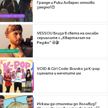
Гранде и Рики Алварес отново
заедно!😍
VESSOU влиза в света на онлайн
сериалите с „Кварталът на
Реджо“ 🤩🎬
VOID & Girl Code: Всичко за K-pop
сцената и мечтите им
07:50
Искаш да стигнеш до Холивуд?