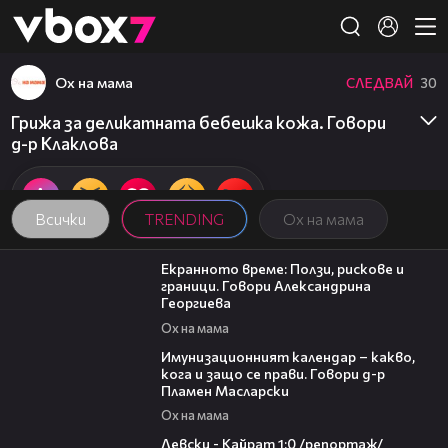
Member of
👾
Ох на мама
СЛЕДВАЙ
30
Грижа за деликатната бебешка кожа. Говори
д-р Клаклова
Всички
TRENDING
Ох на мама
22:19
Екранното време: Ползи, рискове и
граници. Говори Александрина
Георгиева
Ох на мама
24:07
Имунизационният календар – какво,
кога и защо се прави. Говори д-р
Пламен Масларски
Ох на мама
05:57
Левски - Кайрат 1:0 /репортаж/