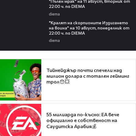
"Пълен мрак" на 11 август, вторник от
22:00 ч. по DIEMA
diema
00:30
"Кралят на скорпионите Издигането
на воина" на 10 август, понеделник от
22:00 ч. по DIEMA
diema
Тийнейджър почти спечели над
милион долара с тотален гейминг
трол😯💥
55 милиарда по-късно: EA вече
официално е собственост на
Саудитска Арабия💰