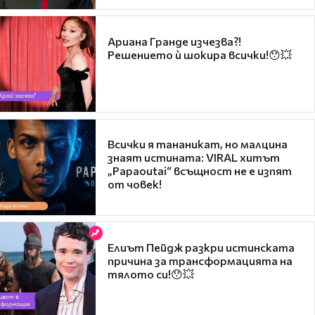
Ариана Гранде изчезва?!
Решението ѝ шокира всички!😯💥
Всички я тананикат, но малцина
знаят истината: VIRAL хитът
„Papaoutai“ всъщност не е изпят
от човек!
Елиът Пейдж разкри истинската
причина за трансформацията на
тялото си!😯💥