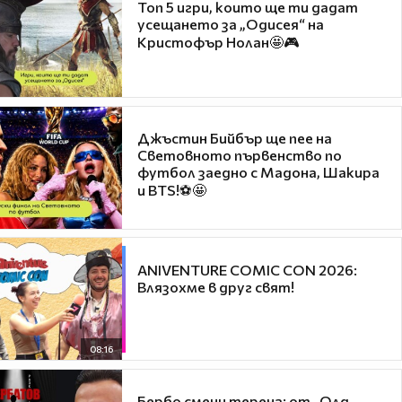
Топ 5 игри, които ще ти дадат
усещането за „Одисея“ на
Кристофър Нолан🤩🎮
Джъстин Бийбър ще пее на
Световното първенство по
футбол заедно с Мадона, Шакира
и BTS!⚽🤩
ANIVENTURE COMIC CON 2026:
Влязохме в друг свят!
08:16
Бербо смени терена: от „Олд