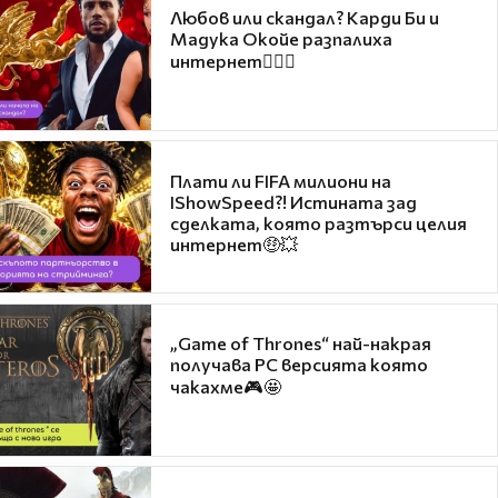
Любов или скандал? Карди Би и
Мадука Окойе разпалиха
интернет❤️‍🔥🔥
Плати ли FIFA милиони на
IShowSpeed?! Истината зад
сделката, която разтърси целия
интернет🤑💥
„Game of Thrones“ най-накрая
получава PC версията която
чакахме🎮🤩