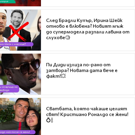
След Брадли Купър, Ирина Шейк
отново е влюбена? Новият мъж
до супермодела разпали лавина от
слухове🧐
Пи Диди излиза по-рано от
затвора? Новата дата вече е
факт!💥
Сватбата, която чакаше целият
свят! Кристиано Роналдо се жени!
💍🍾