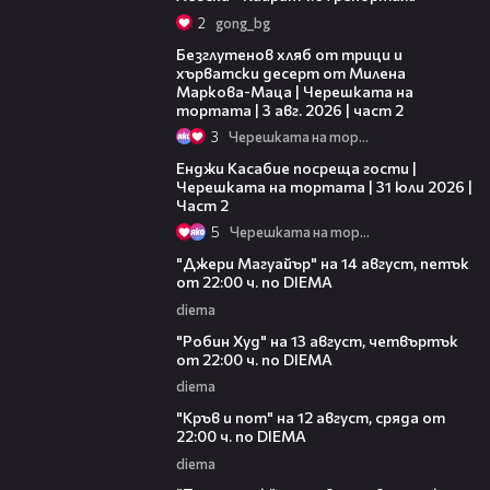
2
gong_bg
15:35
Безглутенов хляб от трици и
хърватски десерт от Милена
Маркова-Маца | Черешката на
тортата | 3 авг. 2026 | част 2
3
Черешката на тортата
16:45
Енджи Касабие посреща гости |
Черешката на тортата | 31 юли 2026 |
Част 2
5
Черешката на тортата
00:30
"Джери Магуайър" на 14 август, петък
от 22:00 ч. по DIEMA
diema
00:34
"Робин Худ" на 13 август, четвъртък
от 22:00 ч. по DIEMA
diema
00:29
"Кръв и пот" на 12 август, сряда от
22:00 ч. по DIEMA
diema
00:31