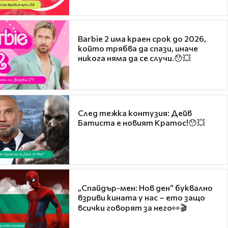
Barbie 2 има краен срок до 2026,
който трябва да спази, иначе
никога няма да се случи.😯💥
След тежка контузия: Дейв
Батиста е новият Кратос!😯💥
„Спайдър-мен: Нов ден“ буквално
взриви кината у нас – ето защо
всички говорят за него👀🎬