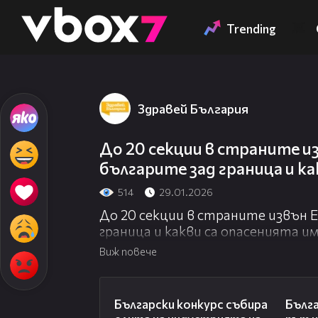
Member of
👾
Trending
Здравей България
До 20 секции в страните из
българите зад граница и ка
514
29.01.2026
До 20 секции в страните извън Е
граница и какви са опасенията и
Виж повече
05:25
Български конкурс събира
Бълга