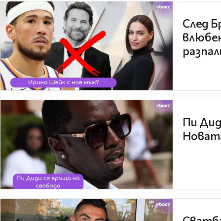
След Б
влюбен
разпал
Пи Дид
Новата
Сватба