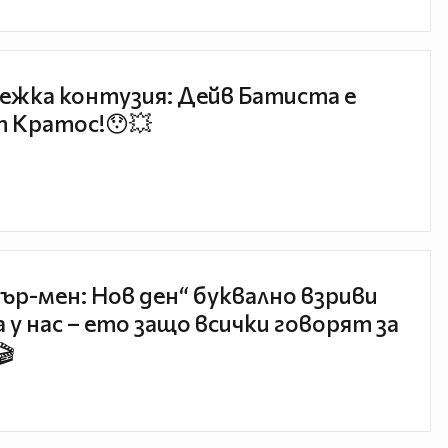
ежка контузия: Дейв Батиста е
 Кратос!😯💥
ър-мен: Нов ден“ буквално взриви
 у нас – ето защо всички говорят за
🎬