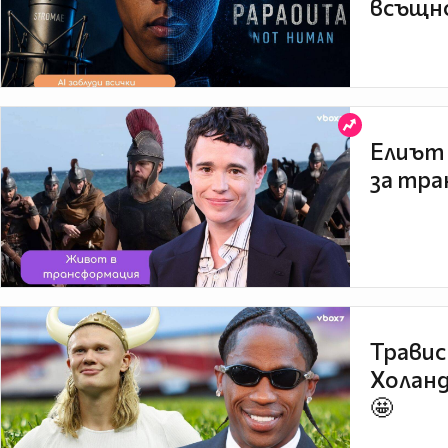
всъщно
Елиът 
за тра
Травис
Холанд
🤩