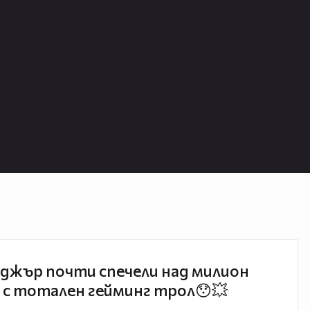
джър почти спечели над милион
 с тотален гейминг трол😯💥