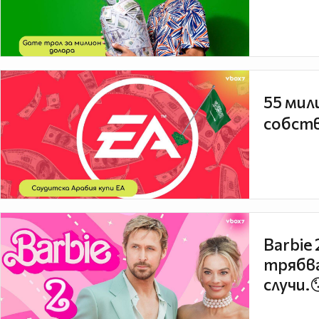
55 мил
собств
Barbie
трябва
случи.