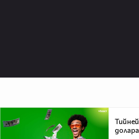
Тийней
долара