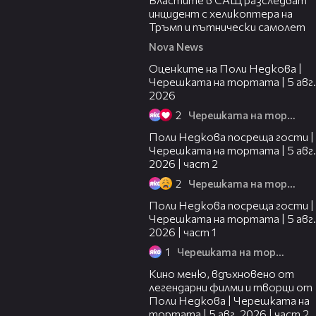
инцидент с хеликоптера на
Тръмп и пътнически самолет
Nova News
02:09
Оценките на Поли Недкова |
Черешката на тортата | 5 авг.
2026
2
Черешката на тортата
13:03
Поли Недкова посреща гости |
Черешката на тортата | 5 авг.
2026 | част 2
2
Черешката на тортата
19:25
Поли Недкова посреща гости |
Черешката на тортата | 5 авг.
2026 | част 1
1
Черешката на тортата
15:31
Кино меню, вдъхновено от
легендарни филми и творци от
Поли Недкова | Черешката на
тортата | 5 авг. 2026 | част 2