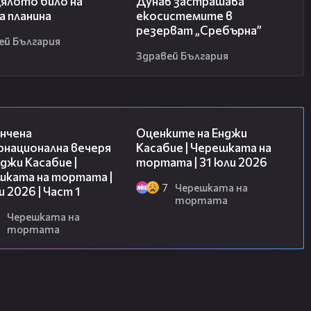
цялото било на
Дунав застрашава
а планина
екосистемите в
резерват „Сребърна”
ей България
Здравей България
18:07
09:25
нчена
Оценките на Енджи
рнационална вечеря
Касабие | Черешката на
джи Касабие |
тортата | 31 юли 2026
шката на тортата |
7
Черешката на
и 2026 | Част 1
тортата
Черешката на
тортата