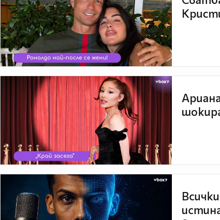
Кристи
Ариана
шокира
Всички
истина