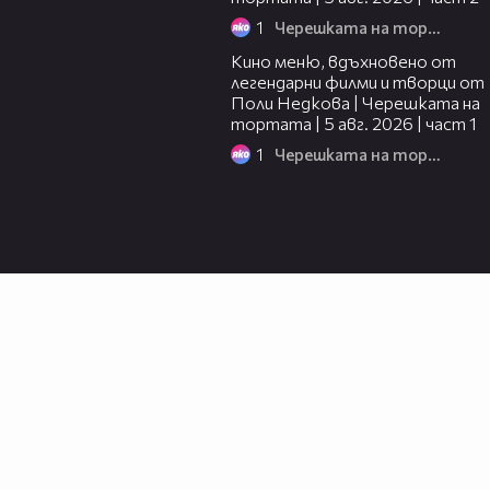
1
Черешката на тортата
15:39
Кино меню, вдъхновено от
легендарни филми и творци от
Поли Недкова | Черешката на
тортата | 5 авг. 2026 | част 1
1
Черешката на тортата