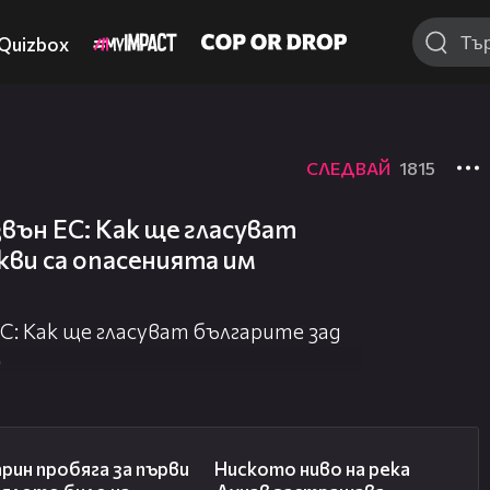
Quizbox
СЛЕДВАЙ
1815
вън ЕС: Как ще гласуват
кви са опасенията им
С: Как ще гласуват българите зад
м
07:18
05:50
рин пробяга за първи
Ниското ниво на река