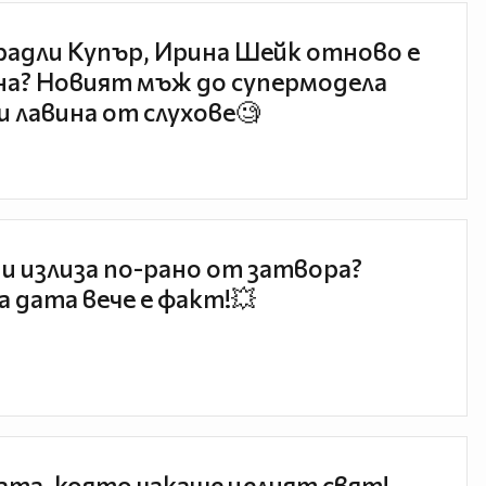
радли Купър, Ирина Шейк отново е
а? Новият мъж до супермодела
и лавина от слухове🧐
и излиза по-рано от затвора?
 дата вече е факт!💥
та, която чакаше целият свят!