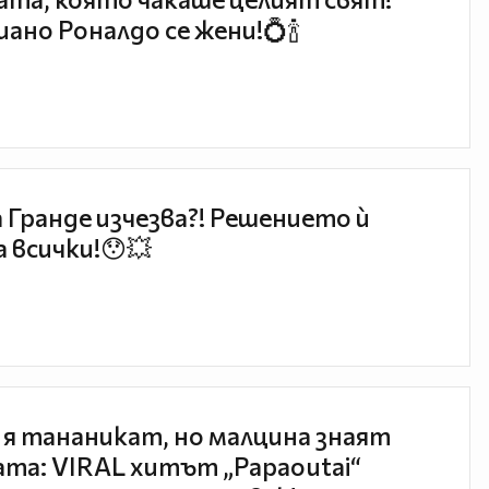
ано Роналдо се жени!💍🍾
 Гранде изчезва?! Решението ѝ
 всички!😯💥
 я тананикат, но малцина знаят
та: VIRAL хитът „Papaoutai“