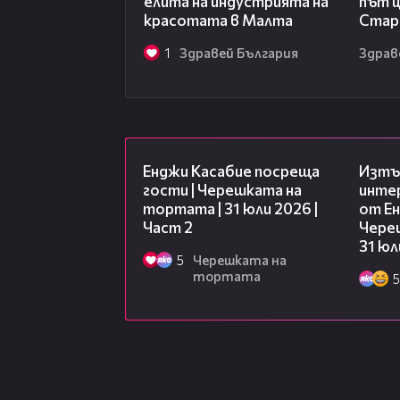
елита на индустрията на
път 
красотата в Малта
Стар
1
Здравей България
Здрав
16:45
Енджи Касабие посреща
Изтъ
гости | Черешката на
инте
тортата | 31 юли 2026 |
от Ен
Част 2
Чере
31 юл
5
Черешката на
тортата
5