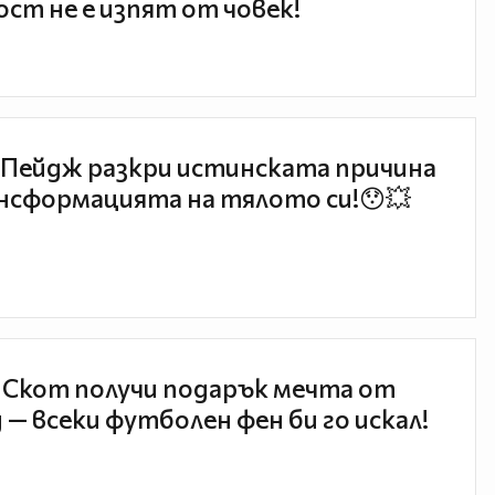
ст не е изпят от човек!
Пейдж разкри истинската причина
нсформацията на тялото си!😯💥
 Скот получи подарък мечта от
 — всеки футболен фен би го искал!