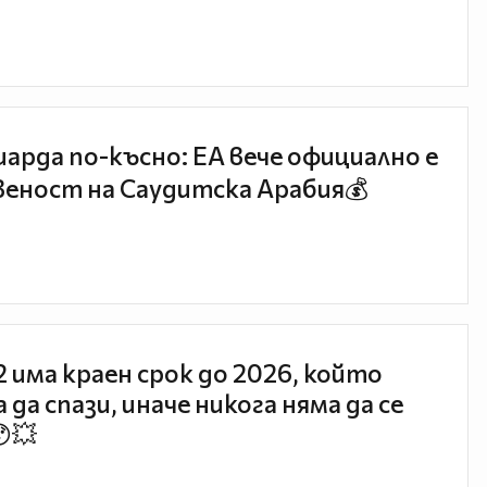
иарда по-късно: EA вече официално е
еност на Саудитска Арабия💰
 2 има краен срок до 2026, който
 да спази, иначе никога няма да се
😯💥