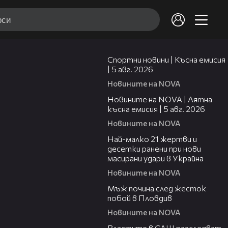
03:37
Спортни новини | Късна емисия
| 5 авг. 2026
Новините на NOVA
20:06
Новините на NOVA | Лятна
късна емисия | 5 авг. 2026
Новините на NOVA
01:14
Най-малко 21 жертви и
десетки ранени при нови
масирани удари в Украйна
Новините на NOVA
01:06
Мъж почина след жесток
побой в Пловдив
Новините на NOVA
00:39
Властите в САЩ разследват