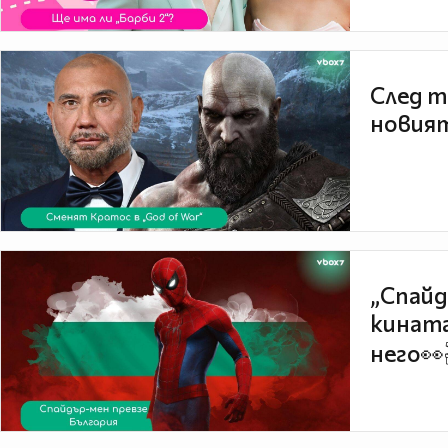
След т
новият
„Спайд
кината
него👀