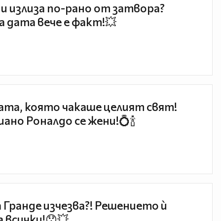
и излиза по-рано от затвора?
 дата вече е факт!💥
та, която чакаше целият свят!
ано Роналдо се жени!💍🍾
 Гранде изчезва?! Решението ѝ
 всички!😯💥