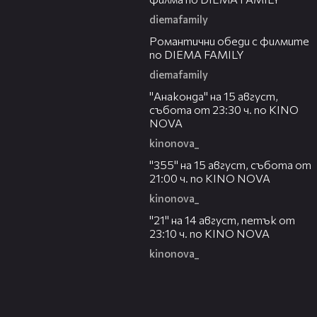
diemafamily
00:32
Романтични обеди с филмите
по DIEMA FAMILY
diemafamily
00:30
"Анаконда" на 15 август,
събота от 23:30 ч. по KINO
NOVA
kinonova_
00:31
"355" на 15 август, събота от
21:00 ч. по KINO NOVA
kinonova_
00:29
"21" на 14 август, петък от
23:10 ч. по KINO NOVA
kinonova_