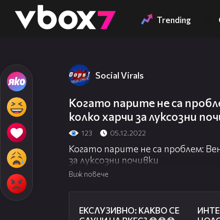
Member of
👾
Trending
Social Virals
Когато парите не са пробл
колко харчи за луксозни по
123
05.12.2022
Когато парите не са проблем: Ве
за луксозни почивки
Виж повече
01:57
ЕКСЛУЗИВНО: КАКВО СЕ
ИНТЕ