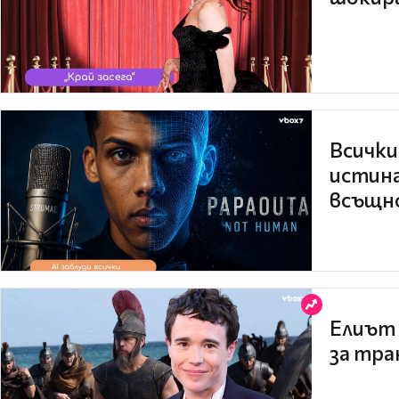
Всички
истина
всъщно
Елиът 
за тра