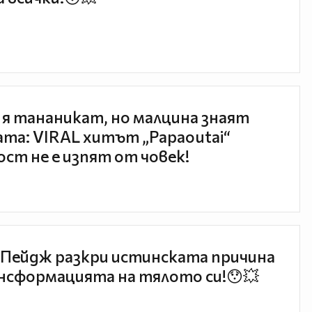
 я тананикат, но малцина знаят
та: VIRAL хитът „Papaoutai“
ст не е изпят от човек!
Пейдж разкри истинската причина
нсформацията на тялото си!😯💥