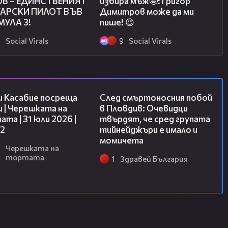
В – ЕДИНСТВЕНИЯТ
избира мъж🤩: Григор
АРСКИ ПИЛОТ ВЪВ
Димитров може да ми
УЛА 3!
пише! 😉
8
Social Virals
9
Social Virals
16:45
09:32
и Касабие посреща
След смъртоносния побой
 | Черешката на
в Пловдив: Очевидци
та | 31 юли 2026 |
твърдят, че сред групата
 2
тийнейджъри е имало и
момичета
6
Черешката на
тортата
1
Здравей България