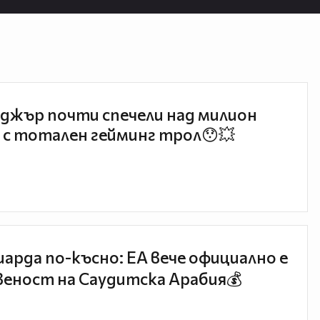
джър почти спечели над милион
 с тотален гейминг трол😯💥
иарда по-късно: EA вече официално е
еност на Саудитска Арабия💰