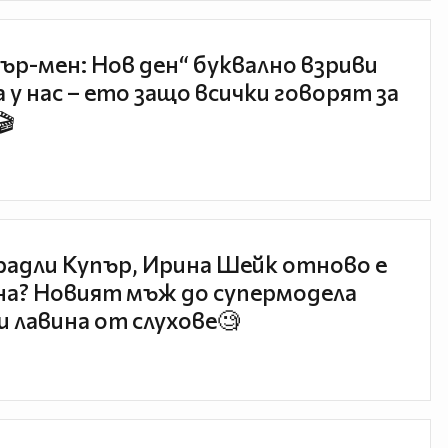
ър-мен: Нов ден“ буквално взриви
 у нас – ето защо всички говорят за
🎬
радли Купър, Ирина Шейк отново е
а? Новият мъж до супермодела
и лавина от слухове🧐