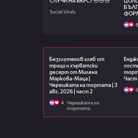
СЛУЧИ НА BKFC? 😳😳😳
ЦОЛО
БЪЛГ
Social Virals
ФОРМ
15:35
Безглутенов хляб от
Ендж
трици и хърватски
гости
десерт от Милена
торта
Маркова-Маца |
Част
Черешката на тортата | 3
авг. 2026 | част 2
4
Черешката на
тортата