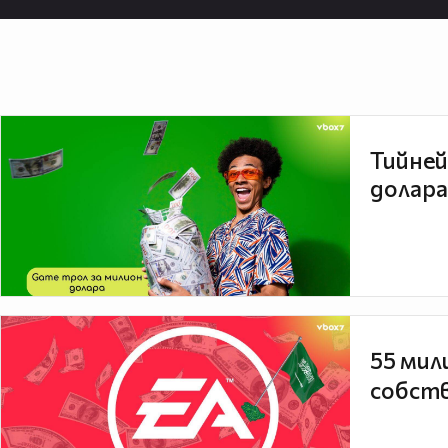
Тийней
долара
55 мил
собств