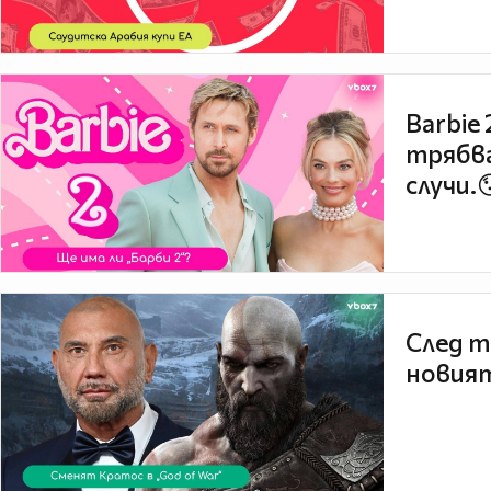
Barbie
трябва
случи.
След т
новият