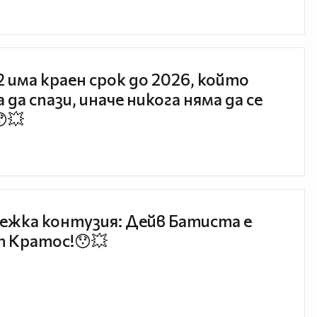
 2 има краен срок до 2026, който
 да спази, иначе никога няма да се
😯💥
ежка контузия: Дейв Батиста е
 Кратос!😯💥