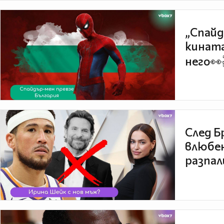
„Спайд
кината
него👀
След Б
влюбен
разпал