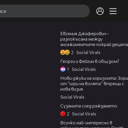
00:22
Евгения Джаферович -
разпокъсана между
ангажиментите покрай децата
2
Social Virals
00:23
Георги и Фейгин в общ дом?
1
Social Virals
00:27
Нови джуки на хоризонта: Зори
от “игри на волята” втрещи с
нова визия
Social Virals
01:00
Сузанита след раждането
2
Social Virals
02:18
Всичко най-интересно в
гейминга тази седмица: Death