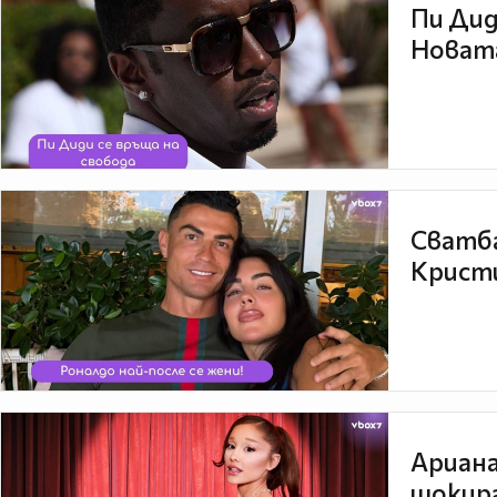
Пи Дид
Новата
Сватба
Кристи
Ариана
шокира