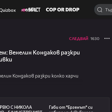
Quizbox
СЛЕДВАЙ
1630
ем: Венелин Кондаков разкри
чивки
нелин Кондаков разкри колко харчи
11:36
02:24
РВЮ С НИКОЛА
Габи от "Ергенът" си