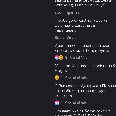
Stranding, Diablo IV и още!
zoomingames
00:21
Първи дружки в поп-фолка:
Биляниш и Десита са
неразделни
Social Virals
00:29
Директно на капака на колата
- така го обича Татстоунър
6
Social Virals
00:21
Мани от Игрите се превърна в
модел
1
Social Virals
00:30
С Вип места: Джизъса и Полина
на първи ред на грандиозен
концерт
1
Social Virals
00:20
Романтичнa събота вечер с
филма по DIEMA FAMILY