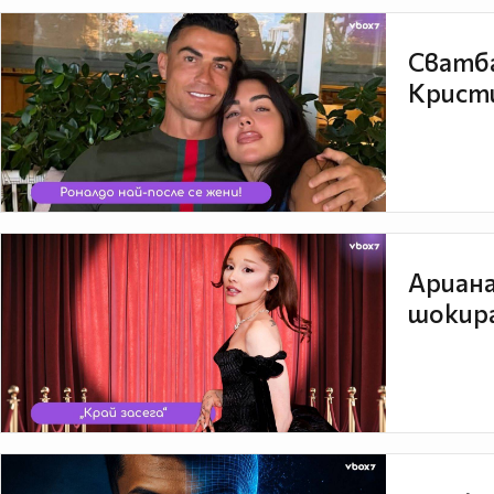
Сватба
Кристи
Ариана
шокира