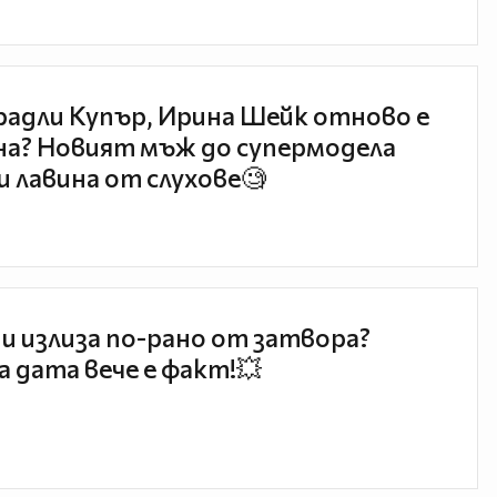
радли Купър, Ирина Шейк отново е
а? Новият мъж до супермодела
и лавина от слухове🧐
и излиза по-рано от затвора?
 дата вече е факт!💥