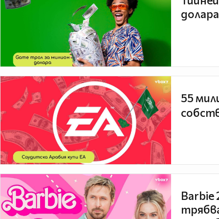
Тийней
долара
55 мил
собств
Barbie
трябва