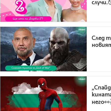
случи.
След т
новият
„Спайд
кината
него👀