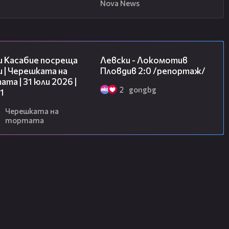
Nova News
10:44
06:10
и Касабие посреща
Левски - Локомотив
 | Черешката на
Пловдив 2:0 /репортаж/
та | 31 юли 2026 |
2
gongbg
1
Черешката на
тортата