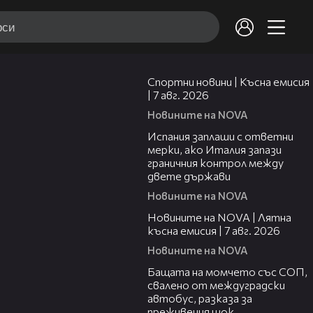
03:46
Спортни новини | Късна емисия
| 7 авг. 2026
Новините на NOVA
00:51
Испания заплаши с ответни
мерки, ако Италия запази
граничния контрол между
двете държави
Новините на NOVA
21:18
Новините на NOVA | Лятна
късна емисия | 7 авг. 2026
Новините на NOVA
00:30
Бащата на момчето със СОП,
свалено от междуградски
автобус, разказа за
преживения шок