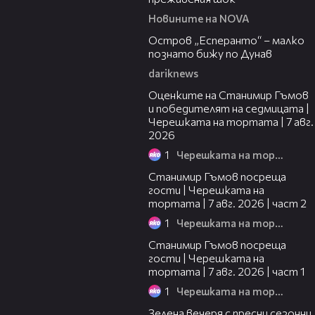
Новините на NOVA
00:04
Остров „Есперанто“ – малко
познато бижу по Дунав
dariknews
02:15
Оценките на Станимир Гъмов
и победителят на седмицата |
Черешката на тортата | 7 авг.
2026
1
Черешката на тортата
12:30
Станимир Гъмов посреща
гости | Черешката на
тортата | 7 авг. 2026 | част 2
1
Черешката на тортата
16:22
Станимир Гъмов посреща
гости | Черешката на
тортата | 7 авг. 2026 | част 1
1
Черешката на тортата
17:48
Зелена вечеря с пресни сезонни