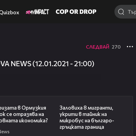
Quizbox
СЛЕДВАЙ
270
A NEWS (12.01.2021 - 21:00)
14:07
00:31
ризата в Ормузкия
Заловиха 8 мигранти,
к се отразява на
укрити в тайник на
овната икономика?
микробус на българо-
гръцката граница
News