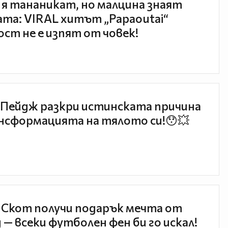
 я тананикат, но малцина знаят
та: VIRAL хитът „Papaoutai“
ст не е изпят от човек!
Пейдж разкри истинската причина
нсформацията на тялото си!😯💥
 Скот получи подарък мечта от
 — всеки футболен фен би го искал!