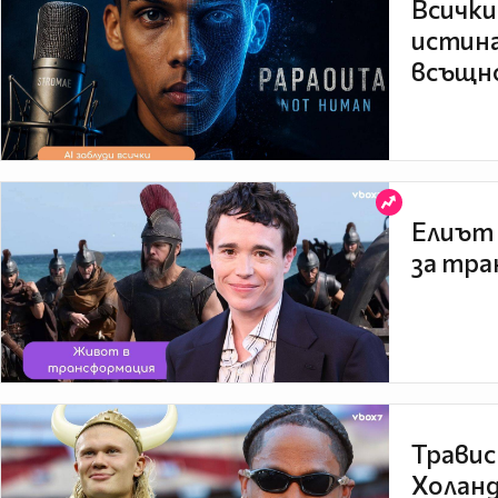
Всички
истина
всъщно
Елиът 
за тра
Травис
Холанд