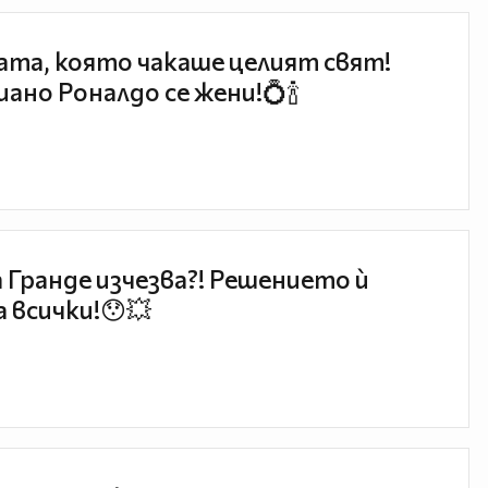
та, която чакаше целият свят!
ано Роналдо се жени!💍🍾
 Гранде изчезва?! Решението ѝ
 всички!😯💥