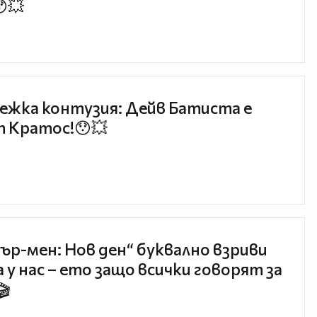
😯💥
ежка контузия: Дейв Батиста е
 Кратос!😯💥
ър-мен: Нов ден“ буквално взриви
 у нас – ето защо всички говорят за
🎬