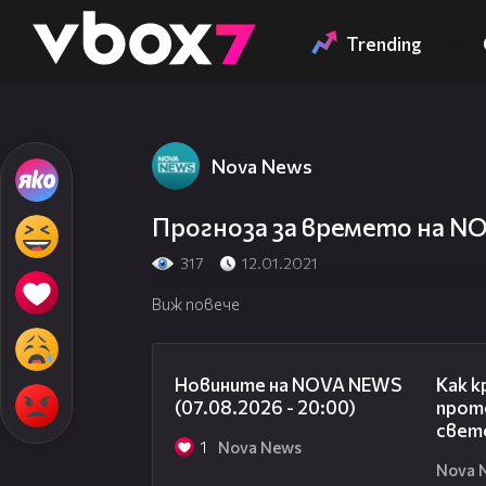
Member of
👾
Trending
Nova News
Прогноза за времето на NOV
317
12.01.2021
Виж повече
22:56
Новините на NOVA NEWS
Как к
(07.08.2026 - 20:00)
прото
свет
1
Nova News
Nova 