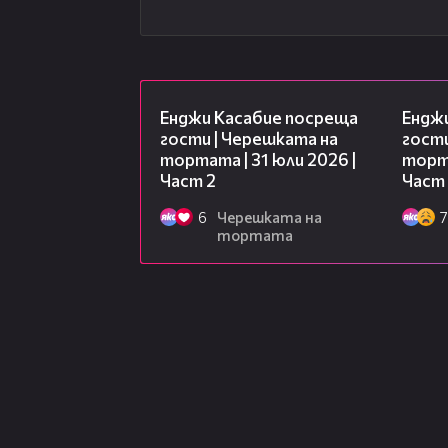
16:45
Енджи Касабие посреща
Ендж
гости | Черешката на
гости
тортата | 31 юли 2026 |
торта
Част 2
Част 
6
Черешката на
7
тортата