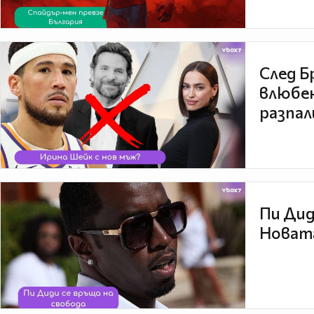
След Б
влюбен
разпал
Пи Дид
Новата