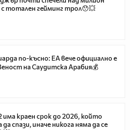
джър почти спечели над милион
 с тотален гейминг трол😯💥
иарда по-късно: EA вече официално е
еност на Саудитска Арабия💰
 2 има краен срок до 2026, който
 да спази, иначе никога няма да се