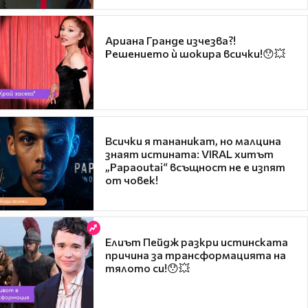
Ариана Гранде изчезва?!
Решението ѝ шокира всички!😯💥
Всички я тананикат, но малцина
знаят истината: VIRAL хитът
„Papaoutai“ всъщност не е изпят
от човек!
Елиът Пейдж разкри истинската
причина за трансформацията на
тялото си!😯💥