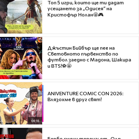
Топ 5 игри, които ще ти дадат
усещането за „Одисея“ на
Кристофър Нолан🤩🎮
Джъстин Бийбър ще пее на
Световното първенство по
футбол заедно с Мадона, Шакира
и BTS!⚽🤩
ANIVENTURE COMIC CON 2026:
Влязохме в друг свят!
08:16
Бербо смени терена: от „Олд