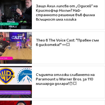
Защо Ахил липсва от „Одисей“ на
Кристофър Нолън? Най-
странното решение във филма
всъщност има логика
Theo в The Voice Cast: "Правен съм
в дискотека!" 👀💥
Съдията отложи сливането на
Paramount и Warner Bros. за 110
милиарда долара!😯💥