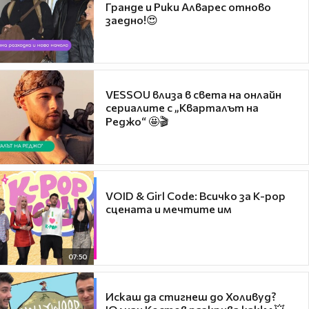
Гранде и Рики Алварес отново
заедно!😍
VESSOU влиза в света на онлайн
сериалите с „Кварталът на
Реджо“ 🤩🎬
VOID & Girl Code: Всичко за K-pop
сцената и мечтите им
07:50
Искаш да стигнеш до Холивуд?