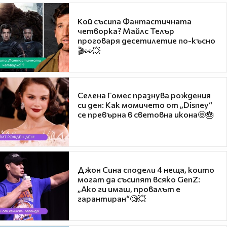
Кой съсипа Фантастичната
четворка? Майлс Телър
проговаря десетилетие по-късно
🎬👀💥
Селена Гомес празнува рождения
си ден: Как момичето от „Disney“
се превърна в световна икона🤩🎂
Джон Сина сподели 4 неща, които
могат да съсипят всяко GenZ:
„Ако ги имаш, провалът е
гарантиран“🧐💥