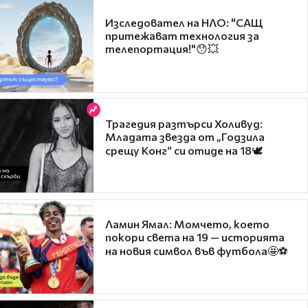
Изследовател на НЛО: "САЩ
притежават технология за
телепортация!"😯💥
Трагедия разтърси Холивуд:
Младата звезда от „Годзила
срещу Конг“ си отиде на 18🕊️
Ламин Ямал: Момчето, което
покори света на 19 — историята
на новия символ във футбола🤩⚽