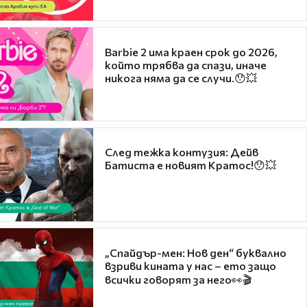
Barbie 2 има краен срок до 2026,
който трябва да спази, иначе
никога няма да се случи.😯💥
След тежка контузия: Дейв
Батиста е новият Кратос!😯💥
„Спайдър-мен: Нов ден“ буквално
взриви кината у нас – ето защо
всички говорят за него👀🎬