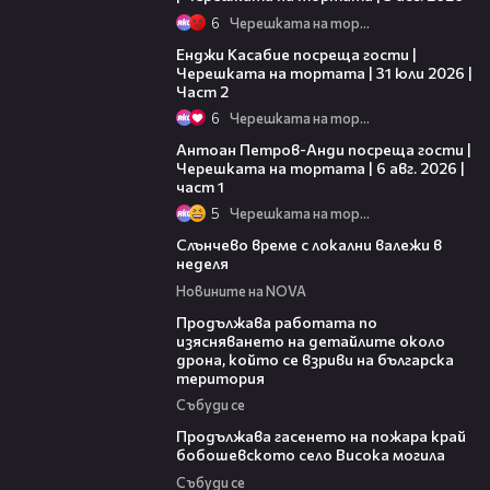
6
Черешката на тортата
16:45
Енджи Касабие посреща гости |
Черешката на тортата | 31 юли 2026 |
Част 2
6
Черешката на тортата
19:09
Антоан Петров-Анди посреща гости |
Черешката на тортата | 6 авг. 2026 |
част 1
5
Черешката на тортата
00:56
Слънчево време с локални валежи в
неделя
Новините на NOVA
03:59
Продължава работата по
изясняването на детайлите около
дрона, който се взриви на българска
територия
Събуди се
03:41
Продължава гасенето на пожара край
бобошевското село Висока могила
Събуди се