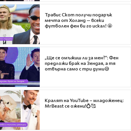
Травис Скот получи подарък
мечта от Холанд — всеки
футболен фен би го искал! 🤩
„Ще се омъжиш ли за мен?“: Фен
предложи брак на Зендая, а тя
отвърна само с три думи😅
Кралят на YouTube – младоженец:
MrBeast се ожени!💍🥰