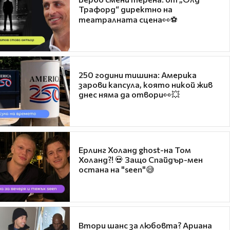
Трафорд“ директно на
театралната сцена👀⚽
250 години тишина: Америка
зарови капсула, която никой жив
днес няма да отвори👀💥
Ерлинг Холанд ghost-на Том
Холанд?! 💀 Защо Спайдър-мен
остана на "seen"😅
Втори шанс за любовта? Ариана