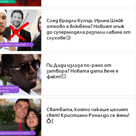
След Брадли Купър, Ирина Шейк
отново е влюбена? Новият мъж
до супермодела разпали лавина от
слухове🧐
Пи Диди излиза по-рано от
затвора? Новата дата вече е
факт!💥
Сватбата, която чакаше целият
свят! Кристиано Роналдо се жени!
💍🍾