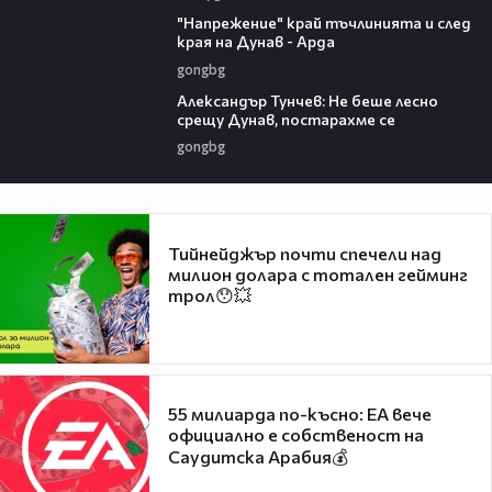
00:37
"Напрежение" край тъчлинията и след
края на Дунав - Арда
gongbg
02:50
Александър Тунчев: Не беше лесно
срещу Дунав, постарахме се
gongbg
Тийнейджър почти спечели над
милион долара с тотален гейминг
трол😯💥
55 милиарда по-късно: EA вече
официално е собственост на
Саудитска Арабия💰