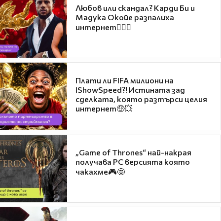
Любов или скандал? Карди Би и
Мадука Окойе разпалиха
интернет❤️‍🔥🔥
Плати ли FIFA милиони на
IShowSpeed?! Истината зад
сделката, която разтърси целия
интернет🤑💥
„Game of Thrones“ най-накрая
получава PC версията която
чакахме🎮🤩