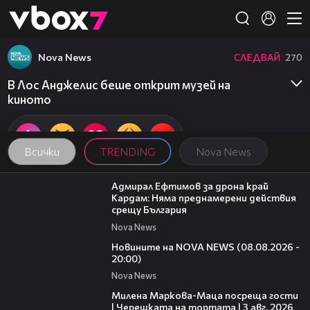
Member of
👾
Nova News
СЛЕДВАЙ
270
В Лос Анджелис беше открит музей на
киното
Всички
TRENDING
Nova News
01:48
Адмирал Ефтимов за дрона край
Кардам: Няма преднамерени действия
срещу България
Nova News
22:47
Новините на NOVA NEWS (08.08.2026 -
20:00)
Nova News
20:17
Милена Маркова-Маца посреща гости
| Черешката на тортата | 3 авг. 2026