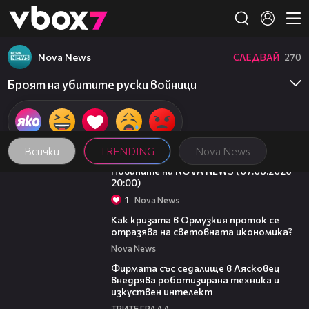
Member of
👾
Nova News
СЛЕДВАЙ
270
Броят на убитите руски войници
Всички
TRENDING
Nova News
22:56
Новините на NOVA NEWS (07.08.2026 -
20:00)
1
Nova News
14:07
Как кризата в Ормузкия проток се
отразява на световната икономика?
Nova News
00:06
Фирмата със седалище в Лясковец
внедрява роботизирана техника и
изкуствен интелект
ТРИТЕ ГРАДА