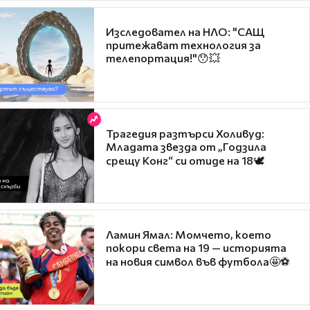
Изследовател на НЛО: "САЩ
притежават технология за
телепортация!"😯💥
Трагедия разтърси Холивуд:
Младата звезда от „Годзила
срещу Конг“ си отиде на 18🕊️
Ламин Ямал: Момчето, което
покори света на 19 — историята
на новия символ във футбола🤩⚽