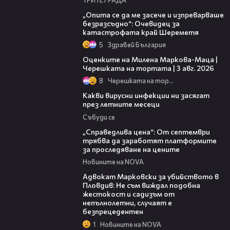
06:38
„Опита се да ме засече и изпреварваше
безразсъдно“: Очевидец за
катастрофата край Шереметя
5
Здравей България
14:06
Оценките на Милена Маркова-Маца |
Черешката на тортата | 3 авг. 2026
8
Черешката на тортата
03:37
Какви вирусни инфекции ни засягат
през летните месеци
Събуди се
03:12
„Справедлива цена“: От септември
трябва да заработят платформите
за проследяване на цените
Новините на NOVA
01:06
Адвокат Марковски за убийството в
Пловдив: Не съм виждал подобна
жестокост и садизъм от
непълнолетни, случаят е
безпрецедентен
1
Новините на NOVA
00:50