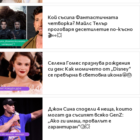
Кой съсипа Фантастичната
четворка? Майлс Телър
проговаря десетилетие по-късно
🎬👀💥
Селена Гомес празнува рождения
си ден: Как момичето от „Disney“
се превърна в световна икона🤩🎂
Джон Сина сподели 4 неща, които
могат да съсипят всяко GenZ:
„Ако ги имаш, провалът е
гарантиран“🧐💥