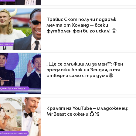
Травис Скот получи подарък
мечта от Холанд — всеки
футболен фен би го искал! 🤩
„Ще се омъжиш ли за мен?“: Фен
предложи брак на Зендая, а тя
отвърна само с три думи😅
Кралят на YouTube – младоженец:
MrBeast се ожени!💍🥰