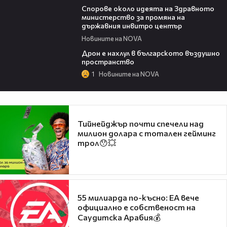
Спорове около идеята на Здравното
министерство за промяна на
държавния инвитро център
Новините на NOVA
07:30
Дрон е нахлул в българското въздушно
пространство
1
Новините на NOVA
Тийнейджър почти спечели над
милион долара с тотален гейминг
трол😯💥
55 милиарда по-късно: EA вече
официално е собственост на
Саудитска Арабия💰