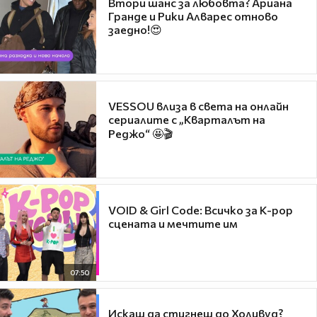
Втори шанс за любовта? Ариана
Гранде и Рики Алварес отново
заедно!😍
VESSOU влиза в света на онлайн
сериалите с „Кварталът на
Реджо“ 🤩🎬
VOID & Girl Code: Всичко за K-pop
сцената и мечтите им
07:50
Искаш да стигнеш до Холивуд?