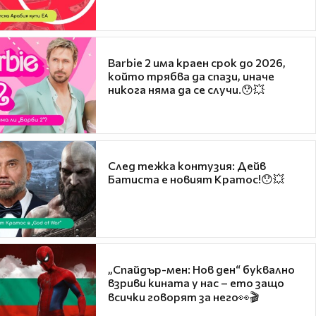
Barbie 2 има краен срок до 2026,
който трябва да спази, иначе
никога няма да се случи.😯💥
След тежка контузия: Дейв
Батиста е новият Кратос!😯💥
„Спайдър-мен: Нов ден“ буквално
взриви кината у нас – ето защо
всички говорят за него👀🎬