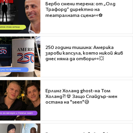
Бербо смени терена: от „Олд
Трафорд“ директно на
театралната сцена👀⚽
250 години тишина: Америка
зарови капсула, която никой жив
днес няма да отвори👀💥
Ерлинг Холанд ghost-на Том
Холанд?! 💀 Защо Спайдър-мен
остана на "seen"😅