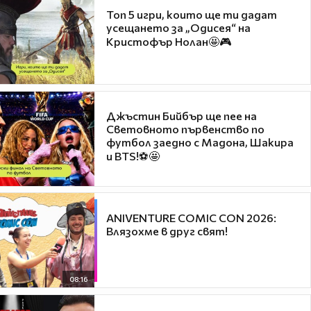
Топ 5 игри, които ще ти дадат
усещането за „Одисея“ на
Кристофър Нолан🤩🎮
Джъстин Бийбър ще пее на
Световното първенство по
футбол заедно с Мадона, Шакира
и BTS!⚽🤩
ANIVENTURE COMIC CON 2026:
Влязохме в друг свят!
08:16