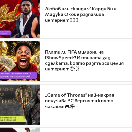
Любов или скандал? Карди Би и
Мадука Окойе разпалиха
интернет❤️‍🔥🔥
Плати ли FIFA милиони на
IShowSpeed?! Истината зад
сделката, която разтърси целия
интернет🤑💥
„Game of Thrones“ най-накрая
получава PC версията която
чакахме🎮🤩