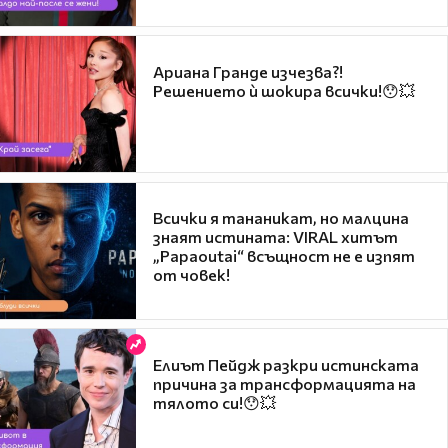
Ариана Гранде изчезва?!
Решението ѝ шокира всички!😯💥
Всички я тананикат, но малцина
знаят истината: VIRAL хитът
„Papaoutai“ всъщност не е изпят
от човек!
Елиът Пейдж разкри истинската
причина за трансформацията на
тялото си!😯💥