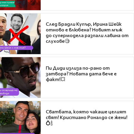
След Брадли Купър, Ирина Шейк
отново е влюбена? Новият мъж
до супермодела разпали лавина от
слухове🧐
Пи Диди излиза по-рано от
затвора? Новата дата вече е
факт!💥
Сватбата, която чакаше целият
свят! Кристиано Роналдо се жени!
💍🍾