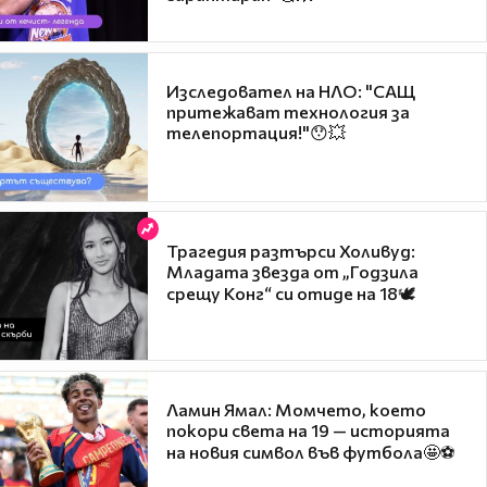
Изследовател на НЛО: "САЩ
притежават технология за
телепортация!"😯💥
Трагедия разтърси Холивуд:
Младата звезда от „Годзила
срещу Конг“ си отиде на 18🕊️
Ламин Ямал: Момчето, което
покори света на 19 — историята
на новия символ във футбола🤩⚽