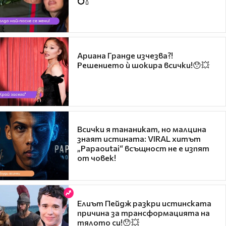
💍🍾
Ариана Гранде изчезва?!
Решението ѝ шокира всички!😯💥
Всички я тананикат, но малцина
знаят истината: VIRAL хитът
„Papaoutai“ всъщност не е изпят
от човек!
Елиът Пейдж разкри истинската
причина за трансформацията на
тялото си!😯💥