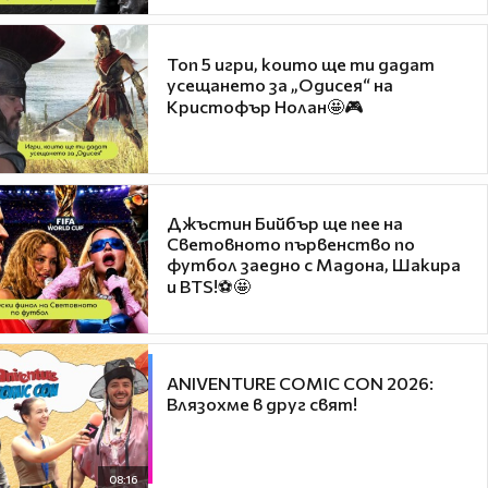
Топ 5 игри, които ще ти дадат
усещането за „Одисея“ на
Кристофър Нолан🤩🎮
Джъстин Бийбър ще пее на
Световното първенство по
футбол заедно с Мадона, Шакира
и BTS!⚽🤩
ANIVENTURE COMIC CON 2026:
Влязохме в друг свят!
08:16