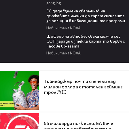
gong_bg
03:04
ЕС даде "зелена светлина" на
държавите членки да спрат сигналите
за полиция в навигационните програми
Новините на NOVA
03:35
Шофьор на автобус свали момче със
СОП заради изтекла карта, то вървя с
часове в жегата
Новините на NOVA
Тийнейджър почти спечели над
милион долара с тотален гейминг
трол😯💥
55 милиарда по-късно: EA вече
официално е собственост на