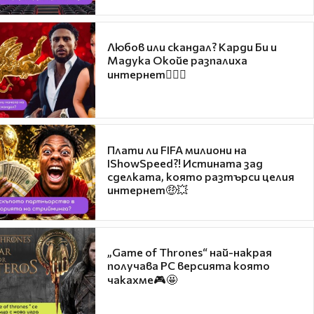
Любов или скандал? Карди Би и
Мадука Окойе разпалиха
интернет❤️‍🔥🔥
Плати ли FIFA милиони на
IShowSpeed?! Истината зад
сделката, която разтърси целия
интернет🤑💥
„Game of Thrones“ най-накрая
получава PC версията която
чакахме🎮🤩