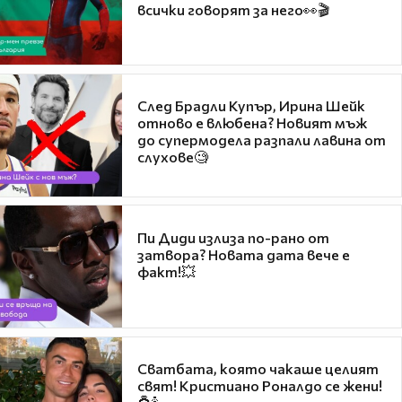
всички говорят за него👀🎬
След Брадли Купър, Ирина Шейк
отново е влюбена? Новият мъж
до супермодела разпали лавина от
слухове🧐
Пи Диди излиза по-рано от
затвора? Новата дата вече е
факт!💥
Сватбата, която чакаше целият
свят! Кристиано Роналдо се жени!