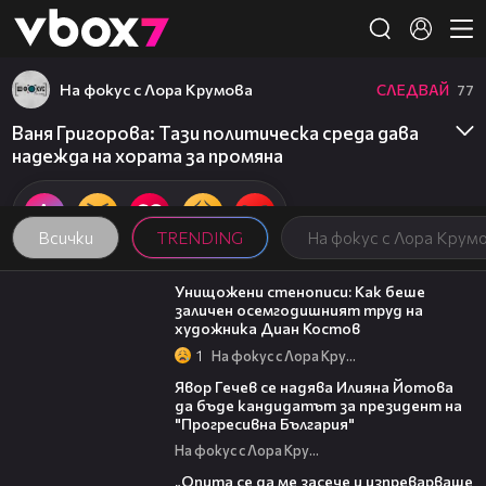
Member of
👾
На фокус с Лора Крумова
СЛЕДВАЙ
77
Ваня Григорова: Тази политическа среда дава
надежда на хората за промяна
Всички
TRENDING
На фокус с Лора Крум
13:45
Унищожени стенописи: Как беше
заличен осемгодишният труд на
художника Диан Костов
1
На фокус с Лора Крумова
15:59
Явор Гечев се надява Илияна Йотова
да бъде кандидатът за президент на
"Прогресивна България"
На фокус с Лора Крумова
06:38
„Опита се да ме засече и изпреварваше