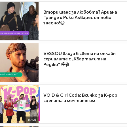
Втори шанс за любовта? Ариана
Гранде и Рики Алварес отново
заедно!😍
VESSOU влиза в света на онлайн
сериалите с „Кварталът на
Реджо“ 🤩🎬
VOID & Girl Code: Всичко за K-pop
сцената и мечтите им
07:50