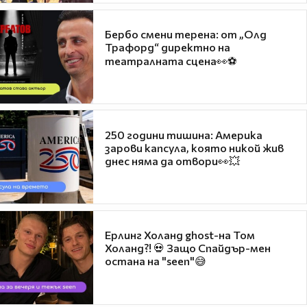
Бербо смени терена: от „Олд
Трафорд“ директно на
театралната сцена👀⚽
250 години тишина: Америка
зарови капсула, която никой жив
днес няма да отвори👀💥
Ерлинг Холанд ghost-на Том
Холанд?! 💀 Защо Спайдър-мен
остана на "seen"😅