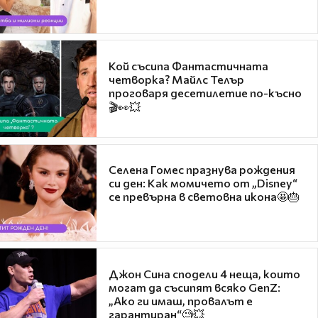
Кой съсипа Фантастичната
четворка? Майлс Телър
проговаря десетилетие по-късно
🎬👀💥
Селена Гомес празнува рождения
си ден: Как момичето от „Disney“
се превърна в световна икона🤩🎂
Джон Сина сподели 4 неща, които
могат да съсипят всяко GenZ:
„Ако ги имаш, провалът е
гарантиран“🧐💥