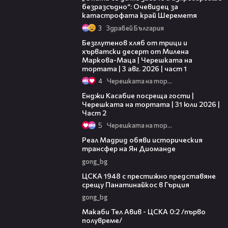
безразсъдно“: Очевидец за
катастрофата край Шереметя
3
Здравей България
16:02
Безглутенов хляб от трици и
хърватски десерт от Милена
Маркова-Маца | Черешката на
тортата | 3 авг. 2026 | част 1
4
Черешката на тортата
16:45
Енджи Касабие посреща гости |
Черешката на тортата | 31 юли 2026 |
Част 2
5
Черешката на тортата
00:29
Реал Мадрид обяви историческия
трансфер на Ян Диоманде
gong_bg
01:28
ЦСКА 1948 с престижно представяне
срещу Панатинайкос в Гърция
gong_bg
04:36
Макаби Тел Авив - ЦСКА 0:2 /първо
полувреме/