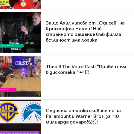
Защо Ахил липсва от „Одисей“ на
Кристофър Нолън? Най-
странното решение във филма
всъщност има логика
Theo в The Voice Cast: "Правен съм
в дискотека!" 👀💥
Съдията отложи сливането на
Paramount и Warner Bros. за 110
милиарда долара!😯💥