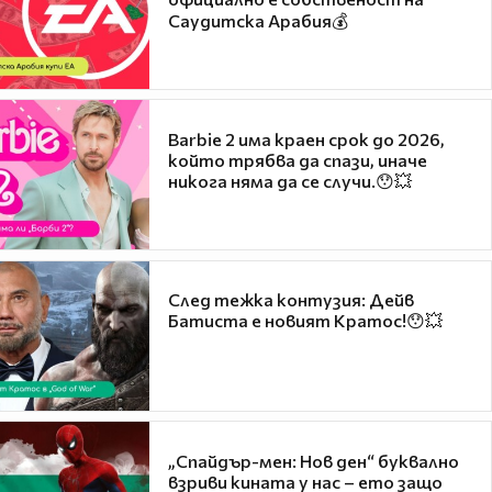
Саудитска Арабия💰
Barbie 2 има краен срок до 2026,
който трябва да спази, иначе
никога няма да се случи.😯💥
След тежка контузия: Дейв
Батиста е новият Кратос!😯💥
„Спайдър-мен: Нов ден“ буквално
взриви кината у нас – ето защо