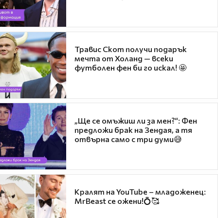
Травис Скот получи подарък
мечта от Холанд — всеки
футболен фен би го искал! 🤩
„Ще се омъжиш ли за мен?“: Фен
предложи брак на Зендая, а тя
отвърна само с три думи😅
Кралят на YouTube – младоженец:
MrBeast се ожени!💍🥰