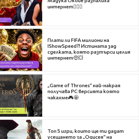
Мадука Окойе разпалиха
интернет❤️‍🔥🔥
Плати ли FIFA милиони на
IShowSpeed?! Истината зад
сделката, която разтърси целия
интернет🤑💥
„Game of Thrones“ най-накрая
получава PC версията която
чакахме🎮🤩
Топ 5 игри, които ще ти дадат
усещането за „Одисея“ на