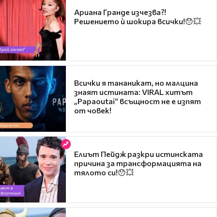
Ариана Гранде изчезва?!
Решението ѝ шокира всички!😯💥
Всички я тананикат, но малцина
знаят истината: VIRAL хитът
„Papaoutai“ всъщност не е изпят
от човек!
Елиът Пейдж разкри истинската
причина за трансформацията на
тялото си!😯💥