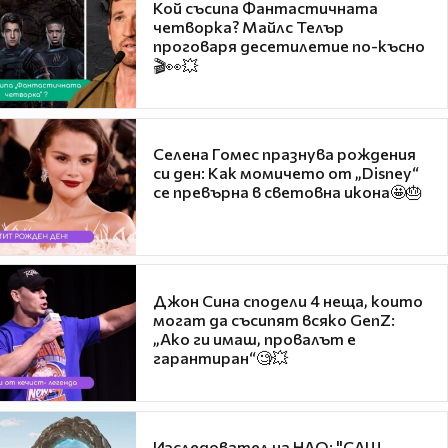
Кой съсипа Фантастичната
четворка? Майлс Телър
проговаря десетилетие по-късно
🎬👀💥
Селена Гомес празнува рождения
си ден: Как момичето от „Disney“
се превърна в световна икона🤩🎂
Джон Сина сподели 4 неща, които
могат да съсипят всяко GenZ:
„Ако ги имаш, провалът е
гарантиран“🧐💥
Изследовател на НЛО: "САЩ