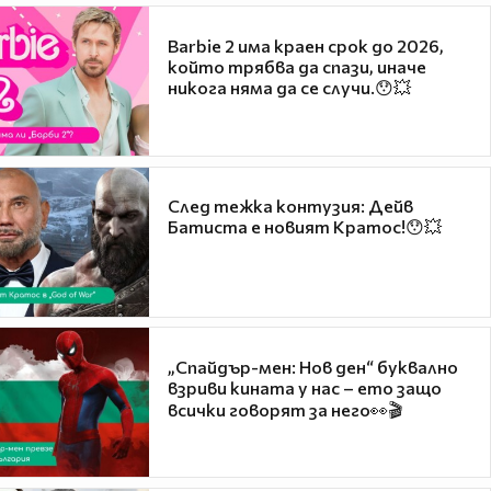
Barbie 2 има краен срок до 2026,
който трябва да спази, иначе
никога няма да се случи.😯💥
След тежка контузия: Дейв
Батиста е новият Кратос!😯💥
„Спайдър-мен: Нов ден“ буквално
взриви кината у нас – ето защо
всички говорят за него👀🎬