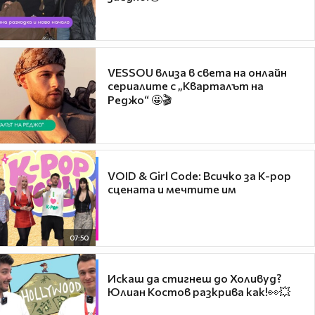
VESSOU влиза в света на онлайн
сериалите с „Кварталът на
Реджо“ 🤩🎬
VOID & Girl Code: Всичко за K-pop
сцената и мечтите им
07:50
Искаш да стигнеш до Холивуд?
Юлиан Костов разкрива как!👀💥