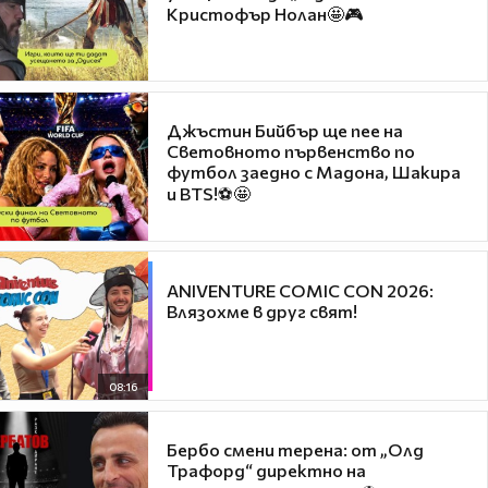
Кристофър Нолан🤩🎮
Джъстин Бийбър ще пее на
Световното първенство по
футбол заедно с Мадона, Шакира
и BTS!⚽🤩
ANIVENTURE COMIC CON 2026:
Влязохме в друг свят!
08:16
Бербо смени терена: от „Олд
Трафорд“ директно на