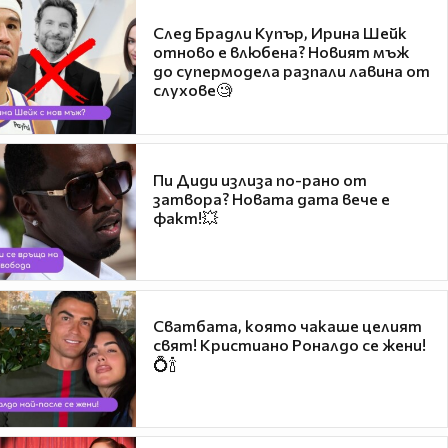
След Брадли Купър, Ирина Шейк
отново е влюбена? Новият мъж
до супермодела разпали лавина от
слухове🧐
Пи Диди излиза по-рано от
затвора? Новата дата вече е
факт!💥
Сватбата, която чакаше целият
свят! Кристиано Роналдо се жени!
💍🍾