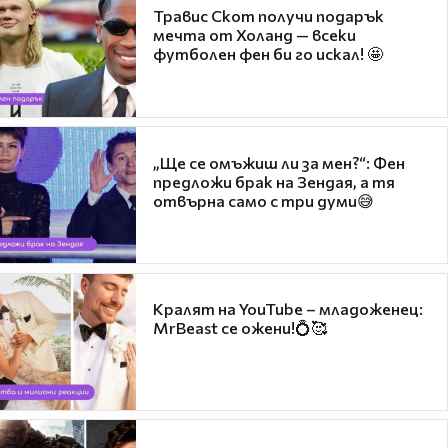
Травис Скот получи подарък
мечта от Холанд — всеки
футболен фен би го искал! 🤩
„Ще се омъжиш ли за мен?“: Фен
предложи брак на Зендая, а тя
отвърна само с три думи😅
Кралят на YouTube – младоженец:
MrBeast се ожени!💍🥰