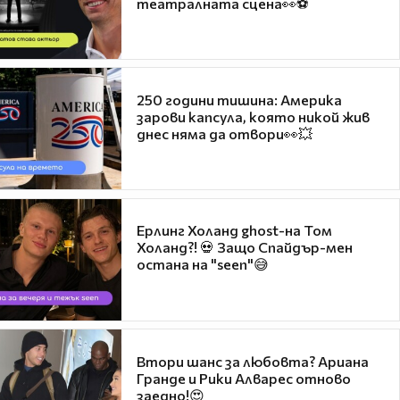
театралната сцена👀⚽
250 години тишина: Америка
зарови капсула, която никой жив
днес няма да отвори👀💥
Ерлинг Холанд ghost-на Том
Холанд?! 💀 Защо Спайдър-мен
остана на "seen"😅
Втори шанс за любовта? Ариана
Гранде и Рики Алварес отново
заедно!😍