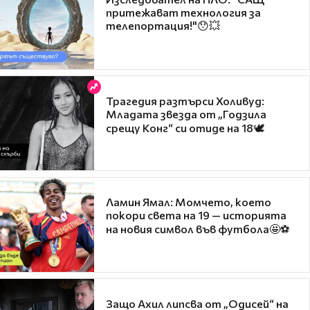
притежават технология за
телепортация!"😯💥
Трагедия разтърси Холивуд:
Младата звезда от „Годзила
срещу Конг“ си отиде на 18🕊️
Ламин Ямал: Момчето, което
покори света на 19 — историята
на новия символ във футбола🤩⚽
Защо Ахил липсва от „Одисей“ на