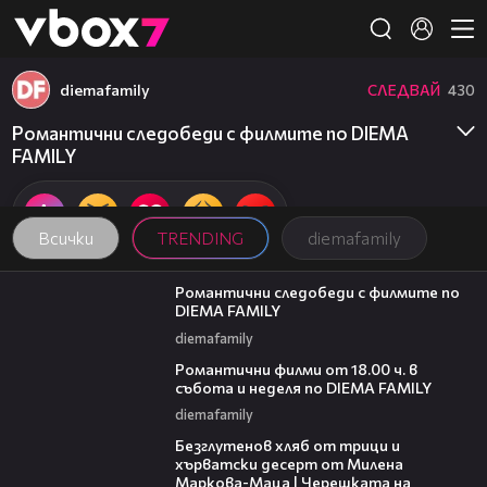
Member of
👾
diemafamily
СЛЕДВАЙ
430
Романтични следобеди с филмите по DIEMA
FAMILY
Всички
TRENDING
diemafamily
00:31
Романтични следобеди с филмите по
DIEMA FAMILY
diemafamily
00:36
Романтични филми от 18.00 ч. в
събота и неделя по DIEMA FAMILY
diemafamily
16:02
Безглутенов хляб от трици и
хърватски десерт от Милена
Маркова-Маца | Черешката на