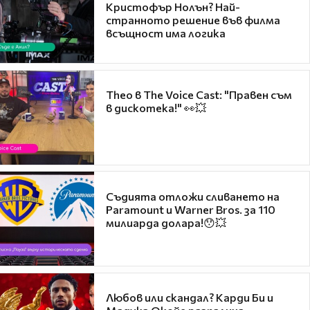
Кристофър Нолън? Най-
странното решение във филма
всъщност има логика
Theo в The Voice Cast: "Правен съм
в дискотека!" 👀💥
Съдията отложи сливането на
Paramount и Warner Bros. за 110
милиарда долара!😯💥
Любов или скандал? Карди Би и