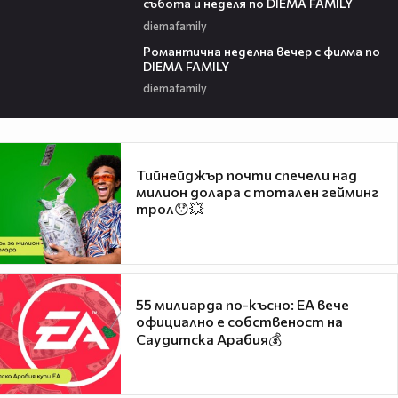
събота и неделя по DIEMA FAMILY
diemafamily
00:21
Романтичнa неделна вечер с филма по
DIEMA FAMILY
diemafamily
Тийнейджър почти спечели над
милион долара с тотален гейминг
трол😯💥
55 милиарда по-късно: EA вече
официално е собственост на
Саудитска Арабия💰