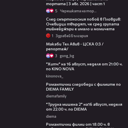
тортата | 3 авг. 2026 | част 1
5
Черешката на тортата
09:32
След смъртоносния побой в Пловдив:
Очевидци твърдят, че сред групата
тийнейджъри е имало и момичета
1
Здравей България
09:11
Макаби Тел Авив - ЦСКА 0:3 /
репортаж/
3
gong_bg
00:30
"Хитч" на 16 август, неделя от 21:00 ч.
по KINO NOVA
kinonova_
00:31
Романтични следобеди с филмите по
DIEMA FAMILY
diemafamily
00:31
"Трудна мишена 2" на16 август, неделя
от 22.00 ч. по DIEMA
diema
00:36
Романтични филми от 18.00 ч. в