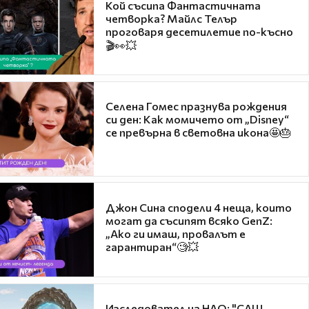
Кой съсипа Фантастичната
четворка? Майлс Телър
проговаря десетилетие по-късно
🎬👀💥
Селена Гомес празнува рождения
си ден: Как момичето от „Disney“
се превърна в световна икона🤩🎂
Джон Сина сподели 4 неща, които
могат да съсипят всяко GenZ:
„Ако ги имаш, провалът е
гарантиран“🧐💥
Изследовател на НЛО: "САЩ