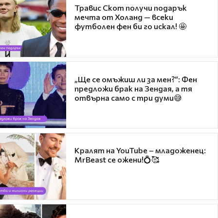
Травис Скот получи подарък
мечта от Холанд — всеки
футболен фен би го искал! 🤩
„Ще се омъжиш ли за мен?“: Фен
предложи брак на Зендая, а тя
отвърна само с три думи😅
Кралят на YouTube – младоженец:
MrBeast се ожени!💍🥰