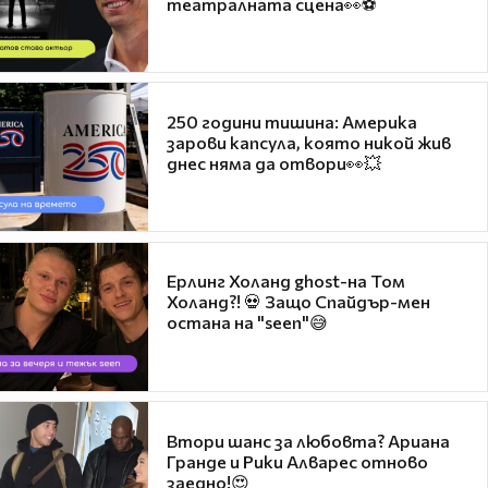
театралната сцена👀⚽
250 години тишина: Америка
зарови капсула, която никой жив
днес няма да отвори👀💥
Ерлинг Холанд ghost-на Том
Холанд?! 💀 Защо Спайдър-мен
остана на "seen"😅
Втори шанс за любовта? Ариана
Гранде и Рики Алварес отново
заедно!😍