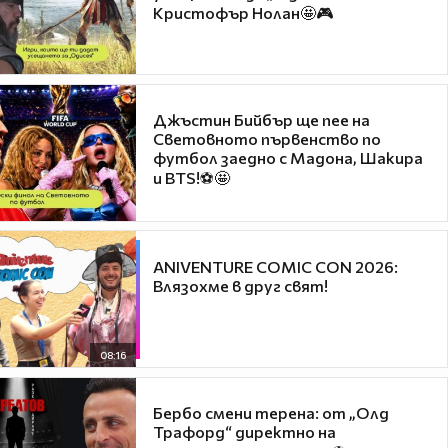
Кристофър Нолан🤩🎮
Джъстин Бийбър ще пее на
Световното първенство по
футбол заедно с Мадона, Шакира
и BTS!⚽🤩
ANIVENTURE COMIC CON 2026:
Влязохме в друг свят!
08:16
Бербо смени терена: от „Олд
Трафорд“ директно на