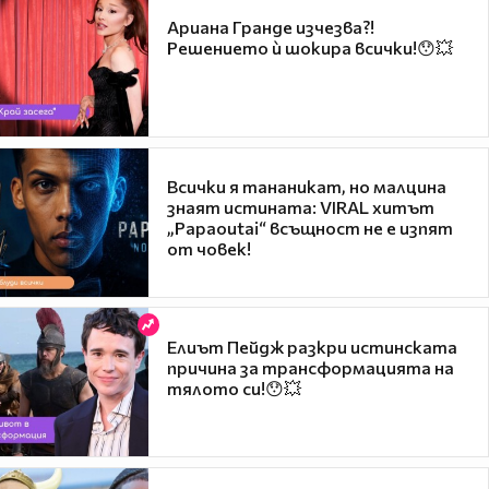
Ариана Гранде изчезва?!
Решението ѝ шокира всички!😯💥
Всички я тананикат, но малцина
знаят истината: VIRAL хитът
„Papaoutai“ всъщност не е изпят
от човек!
Елиът Пейдж разкри истинската
причина за трансформацията на
тялото си!😯💥