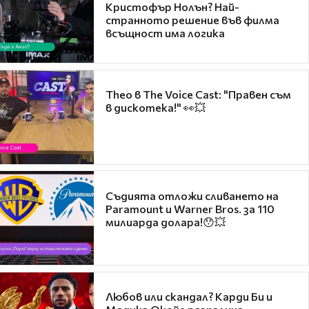
Кристофър Нолън? Най-
странното решение във филма
всъщност има логика
Theo в The Voice Cast: "Правен съм
в дискотека!" 👀💥
Съдията отложи сливането на
Paramount и Warner Bros. за 110
милиарда долара!😯💥
Любов или скандал? Карди Би и