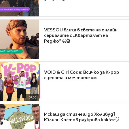
VESSOU влиза в света на онлайн
сериалите с „Кварталът на
Реджо“ 🤩🎬
VOID & Girl Code: Всичко за K-pop
сцената и мечтите им
07:50
Искаш да стигнеш до Холивуд?
Юлиан Костов разкрива как!👀💥