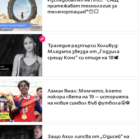
притежават технология за
телепортация!"😯💥
Трагедия разтърси Холивуд:
Младата звезда от „Годзила
срещу Конг“ си отиде на 18🕊️
Ламин Ямал: Момчето, което
покори света на 19 — историята
на новия символ във футбола🤩⚽
Защо Ахил липсва от „Одисей“ на