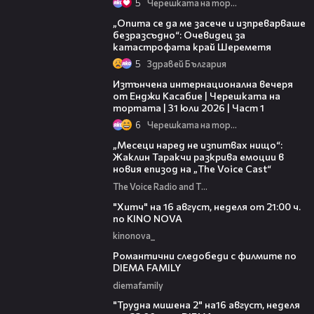
5
Черешката на тортата
06:38
„Опита се да ме засече и изпреварваше
безразсъдно“: Очевидец за
катастрофата край Шереметя
5
Здравей България
18:07
Изтънчена интернационална вечеря
от Енджи Касабие | Черешката на
тортата | 31 юли 2026 | Част 1
6
Черешката на тортата
01:13:23
„Месеци наред не изпитвах нищо“:
Жаклин Таракчи разкрива емоции в
новия епизод на „The Voice Cast“
The Voice Radio and TV Bulgaria
00:30
"Хитч" на 16 август, неделя от 21:00 ч.
по KINO NOVA
kinonova_
00:31
Романтични следобеди с филмите по
DIEMA FAMILY
diemafamily
00:31
"Трудна мишена 2" на16 август, неделя