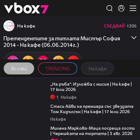
Member of
👾
На кафе
СЛЕДВАЙ
1396
Претендентите за титлата Мистър София
2014 - На кафе (06.06.2014г.)
Всички
TRENDING
На кафе
09:09
„На ръба“: Изложба с мисия | На кафе |
17 юли 2026
1
На кафе
02:58
Стаси Айви на премиера със звездата
Том Хидълсън | На кафе | 17 юли 2026
На кафе
20:17
Милена Маркова-Маца посреща гости
| Черешката на тортата | 3 авг. 2026