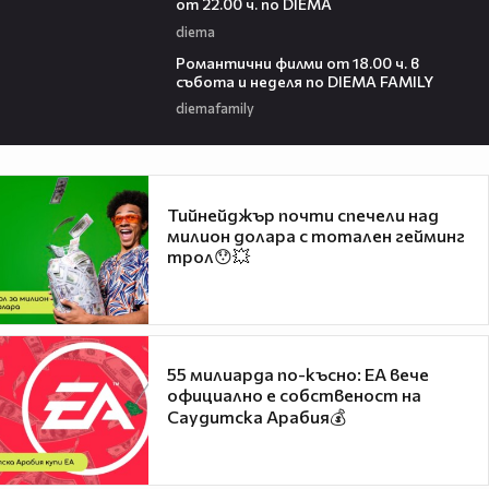
от 22.00 ч. по DIEMA
diema
00:36
Романтични филми от 18.00 ч. в
събота и неделя по DIEMA FAMILY
diemafamily
Тийнейджър почти спечели над
милион долара с тотален гейминг
трол😯💥
55 милиарда по-късно: EA вече
официално е собственост на
Саудитска Арабия💰