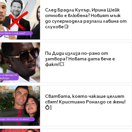
След Брадли Купър, Ирина Шейк
отново е влюбена? Новият мъж
до супермодела разпали лавина от
слухове🧐
Пи Диди излиза по-рано от
затвора? Новата дата вече е
факт!💥
Сватбата, която чакаше целият
свят! Кристиано Роналдо се жени!
💍🍾