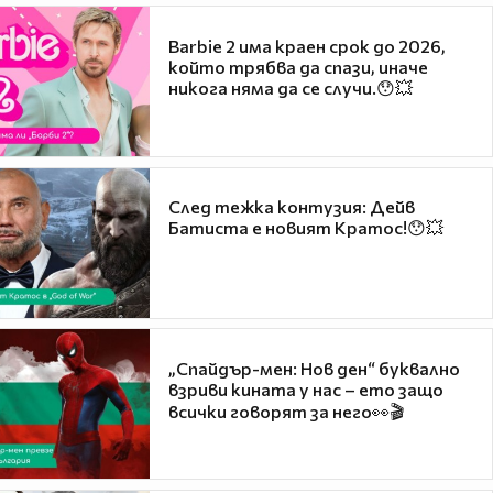
Barbie 2 има краен срок до 2026,
който трябва да спази, иначе
никога няма да се случи.😯💥
След тежка контузия: Дейв
Батиста е новият Кратос!😯💥
„Спайдър-мен: Нов ден“ буквално
взриви кината у нас – ето защо
всички говорят за него👀🎬