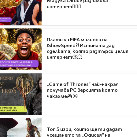
Мадука Окойе разпалиха
интернет❤️‍🔥🔥
Плати ли FIFA милиони на
IShowSpeed?! Истината зад
сделката, която разтърси целия
интернет🤑💥
„Game of Thrones“ най-накрая
получава PC версията която
чакахме🎮🤩
Топ 5 игри, които ще ти дадат
усещането за „Одисея“ на