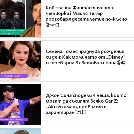
Кой съсипа Фантастичната
четворка? Майлс Телър
проговаря десетилетие по-късно
🎬👀💥
Селена Гомес празнува рождения
си ден: Как момичето от „Disney“
се превърна в световна икона🤩🎂
Джон Сина сподели 4 неща, които
могат да съсипят всяко GenZ:
„Ако ги имаш, провалът е
гарантиран“🧐💥