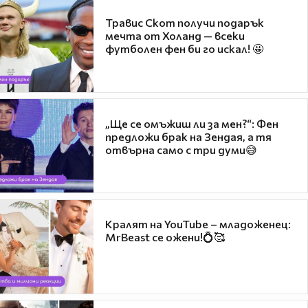
Травис Скот получи подарък
мечта от Холанд — всеки
футболен фен би го искал! 🤩
„Ще се омъжиш ли за мен?“: Фен
предложи брак на Зендая, а тя
отвърна само с три думи😅
Кралят на YouTube – младоженец:
MrBeast се ожени!💍🥰