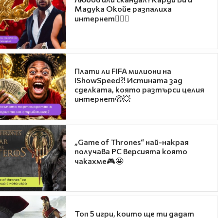
Мадука Окойе разпалиха
интернет❤️‍🔥🔥
Плати ли FIFA милиони на
IShowSpeed?! Истината зад
сделката, която разтърси целия
интернет🤑💥
„Game of Thrones“ най-накрая
получава PC версията която
чакахме🎮🤩
Топ 5 игри, които ще ти дадат