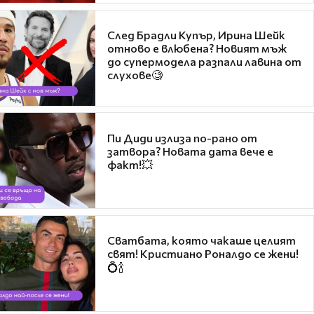
След Брадли Купър, Ирина Шейк
отново е влюбена? Новият мъж
до супермодела разпали лавина от
слухове🧐
Пи Диди излиза по-рано от
затвора? Новата дата вече е
факт!💥
Сватбата, която чакаше целият
свят! Кристиано Роналдо се жени!
💍🍾