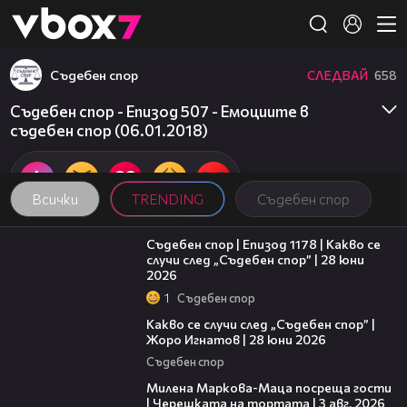
Member of
👾
Съдебен спор
СЛЕДВАЙ
658
Съдебен спор - Епизод 507 - Емоциите в
съдебен спор (06.01.2018)
Всички
TRENDING
Съдебен спор
47:02
Съдебен спор | Епизод 1178 | Какво се
случи след „Съдебен спор” | 28 юни
2026
1
Съдебен спор
15:58
Какво се случи след „Съдебен спор” |
Жоро Игнатов | 28 юни 2026
Съдебен спор
20:17
Милена Маркова-Маца посреща гости
| Черешката на тортата | 3 авг. 2026