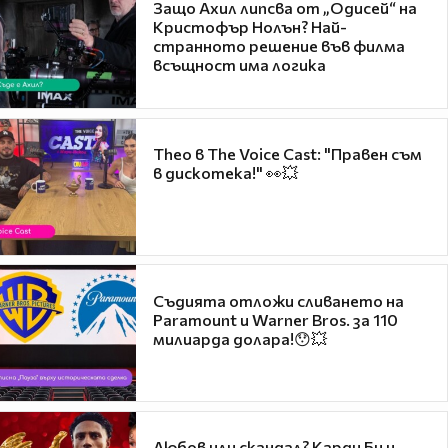
Защо Ахил липсва от „Одисей“ на
Кристофър Нолън? Най-
странното решение във филма
всъщност има логика
Theo в The Voice Cast: "Правен съм
в дискотека!" 👀💥
Съдията отложи сливането на
Paramount и Warner Bros. за 110
милиарда долара!😯💥
Любов или скандал? Карди Би и