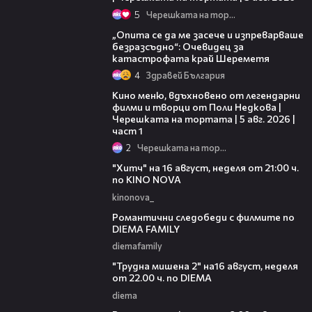
5
Черешката на тортата
06:38
„Опита се да ме засече и изпреварваше
безразсъдно“: Очевидец за
катастрофата край Шереметя
4
Здравей България
15:39
Кино меню, вдъхновено от легендарни
филми и творци от Поли Недкова |
Черешката на тортата | 5 авг. 2026 |
част 1
2
Черешката на тортата
00:30
"Хитч" на 16 август, неделя от 21:00 ч.
по KINO NOVA
kinonova_
00:31
Романтични следобеди с филмите по
DIEMA FAMILY
diemafamily
00:31
"Трудна мишена 2" на16 август, неделя
от 22.00 ч. по DIEMA
diema
00:36