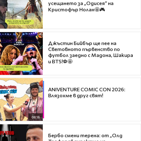
усещането за „Одисея“ на
Кристофър Нолан🤩🎮
Джъстин Бийбър ще пее на
Световното първенство по
футбол заедно с Мадона, Шакира
и BTS!⚽🤩
ANIVENTURE COMIC CON 2026:
Влязохме в друг свят!
08:16
Бербо смени терена: от „Олд