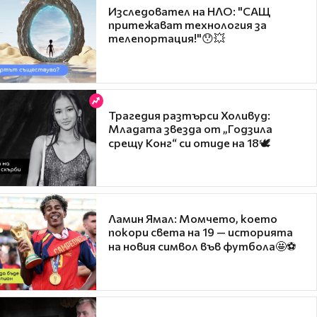
Изследовател на НЛО: "САЩ
притежават технология за
телепортация!"😯💥
Трагедия разтърси Холивуд:
Младата звезда от „Годзила
срещу Конг“ си отиде на 18🕊️
Ламин Ямал: Момчето, което
покори света на 19 — историята
на новия символ във футбола🤩⚽