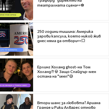
Трафорд“ директно на
театралната сцена👀⚽
250 години тишина: Америка
зарови капсула, която никой жив
днес няма да отвори👀💥
Ерлинг Холанд ghost-на Том
Холанд?! 💀 Защо Спайдър-мен
остана на "seen"😅
Втори шанс за любовта? Ариана
Гранде и Рики Алварес отново