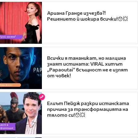
Ариана Гранде изчезва?!
Решението ѝ шокира всички!😯💥
Всички я тананикат, но малцина
знаят истината: VIRAL хитът
„Papaoutai“ всъщност не е изпят
от човек!
Елиът Пейдж разкри истинската
причина за трансформацията на
тялото си!😯💥