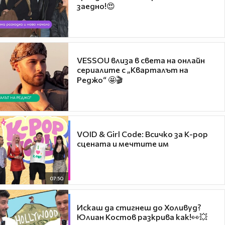
заедно!😍
VESSOU влиза в света на онлайн
сериалите с „Кварталът на
Реджо“ 🤩🎬
VOID & Girl Code: Всичко за K-pop
сцената и мечтите им
07:50
Искаш да стигнеш до Холивуд?
Юлиан Костов разкрива как!👀💥