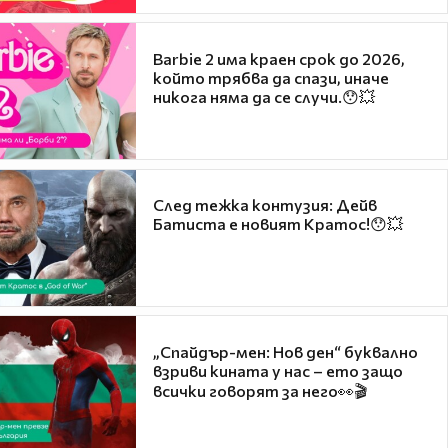
Barbie 2 има краен срок до 2026,
който трябва да спази, иначе
никога няма да се случи.😯💥
След тежка контузия: Дейв
Батиста е новият Кратос!😯💥
„Спайдър-мен: Нов ден“ буквално
взриви кината у нас – ето защо
всички говорят за него👀🎬