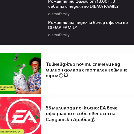
Романтични филми от 18.00 ч. в
събота и неделя по DIEMA FAMILY
diemafamily
00:21
Романтичнa неделна вечер с филма по
DIEMA FAMILY
diemafamily
Тийнейджър почти спечели над
милион долара с тотален гейминг
трол😯💥
55 милиарда по-късно: EA вече
официално е собственост на
Саудитска Арабия💰