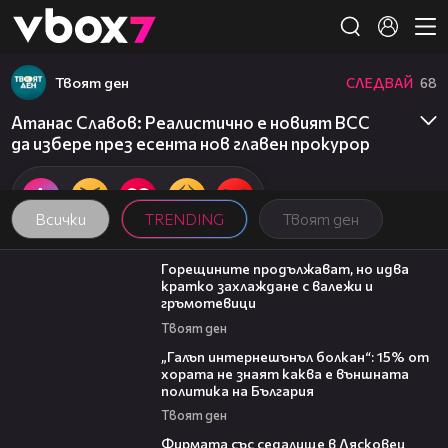
Member of
👾
Твоят ден
СЛЕДВАЙ
68
Атанас Славов: Реалистично е новият ВСС
да избере през есента нов главен прокурор
Всички
TRENDING
Твоят ден
02:31
Горещините продължават, но идва
кратко захлаждане с валежи и
гръмотевици
Твоят ден
08:08
„Галъп интернешънъл болкан“: 15% от
хората не знаят каква е външната
политика на България
Твоят ден
00:06
Фирмата със седалище в Лясковец