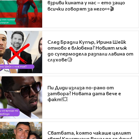
взриви кината у нас – ето защо
всички говорят за него👀🎬
След Брадли Купър, Ирина Шейк
отново е влюбена? Новият мъж
до супермодела разпали лавина от
слухове🧐
Пи Диди излиза по-рано от
затвора? Новата дата вече е
факт!💥
Сватбата, която чакаше целият
свят! Кристиано Роналдо се жени!