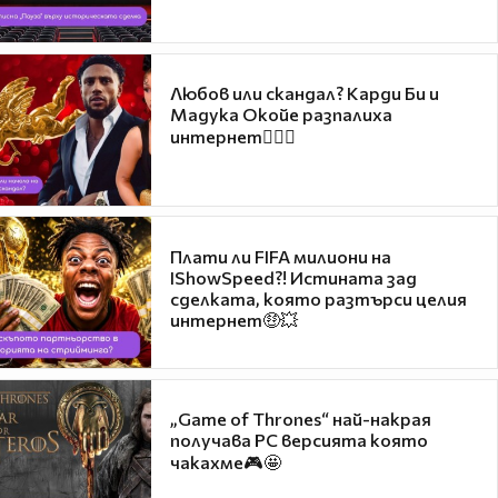
Любов или скандал? Карди Би и
Мадука Окойе разпалиха
интернет❤️‍🔥🔥
Плати ли FIFA милиони на
IShowSpeed?! Истината зад
сделката, която разтърси целия
интернет🤑💥
„Game of Thrones“ най-накрая
получава PC версията която
чакахме🎮🤩