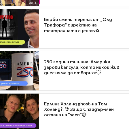
08:16
Бербо смени терена: от „Олд
Трафорд“ директно на
театралната сцена👀⚽
250 години тишина: Америка
зарови капсула, която никой жив
днес няма да отвори👀💥
Ерлинг Холанд ghost-на Том
Холанд?! 💀 Защо Спайдър-мен
остана на "seen"😅