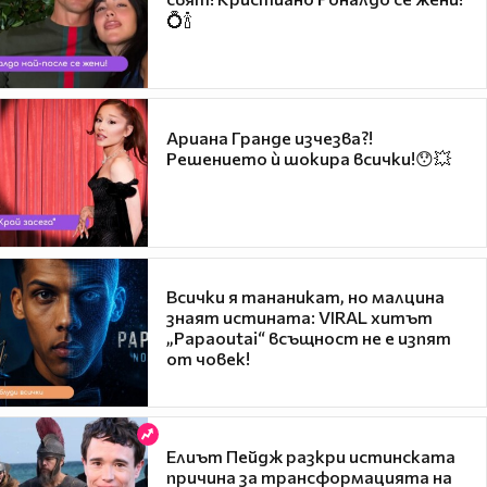
💍🍾
Ариана Гранде изчезва?!
Решението ѝ шокира всички!😯💥
Всички я тананикат, но малцина
знаят истината: VIRAL хитът
„Papaoutai“ всъщност не е изпят
от човек!
Елиът Пейдж разкри истинската
причина за трансформацията на