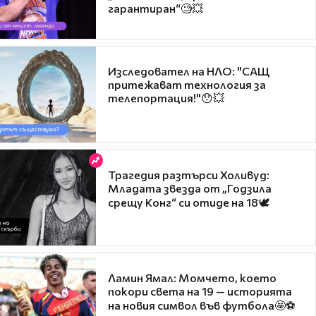
гарантиран“🧐💥
Изследовател на НЛО: "САЩ
притежават технология за
телепортация!"😯💥
Трагедия разтърси Холивуд:
Младата звезда от „Годзила
срещу Конг“ си отиде на 18🕊️
Ламин Ямал: Момчето, което
покори света на 19 — историята
на новия символ във футбола🤩⚽