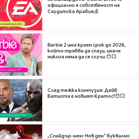
официално е собственост на
Саудитска Арабия💰
Barbie 2 има краен срок до 2026,
който трябва да спази, иначе
никога няма да се случи.😯💥
След тежка контузия: Дейв
Батиста е новият Кратос!😯💥
„Спайдър-мен: Нов ден“ буквално