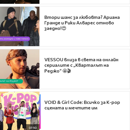
Втори шанс за любовта? Ариана
Гранде и Рики Алварес отново
заедно!😍
VESSOU влиза в света на онлайн
сериалите с „Кварталът на
Реджо“ 🤩🎬
VOID & Girl Code: Всичко за K-pop
сцената и мечтите им
07:50