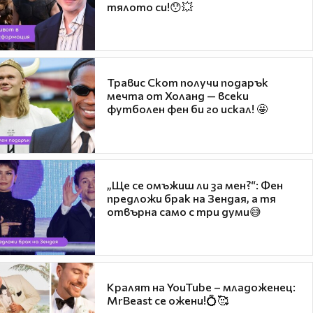
тялото си!😯💥
Травис Скот получи подарък
мечта от Холанд — всеки
футболен фен би го искал! 🤩
„Ще се омъжиш ли за мен?“: Фен
предложи брак на Зендая, а тя
отвърна само с три думи😅
Кралят на YouTube – младоженец:
MrBeast се ожени!💍🥰