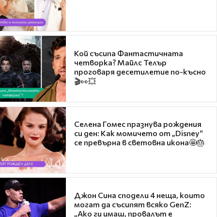
Кой съсипа Фантастичната
четворка? Майлс Телър
проговаря десетилетие по-късно
🎬👀💥
Селена Гомес празнува рождения
си ден: Как момичето от „Disney“
се превърна в световна икона🤩🎂
Джон Сина сподели 4 неща, които
могат да съсипят всяко GenZ:
„Ако ги имаш, провалът е