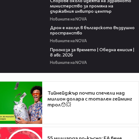
Спорове около идеята на Здравното
министерство за промяна на
държавния инвитро център
Новините на NOVA
07:30
Дрон е нахлул в българското въздушно
пространство
Новините на NOVA
02:03
Прогноза за времето | Обедна емисия |
8 авг. 2026
Новините на NOVA
Тийнейджър почти спечели над
милион долара с тотален гейминг
трол😯💥
55 милиарда по-късно: EA вече