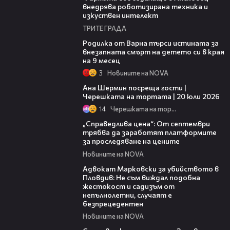
внедрява роботизирана техника и
изкуствен интелект
ТРИТЕ ГРАДА
03:09
Родилка от Варна търси истината за
внезапната смърт на детето си в края
на 9 месец
3
Новините на NOVA
19:47
Ана Шермин посреща гости |
Черешката на тортата | 20 юли 2026
14
Черешката на тортата
03:12
„Справедлива цена“: От септември
трябва да заработят платформите
за проследяване на цените
Новините на NOVA
01:06
Адвокат Марковски за убийството в
Пловдив: Не съм виждал подобна
жестокост и садизъм от
непълнолетни, случаят е
безпрецедентен
Новините на NOVA
00:50