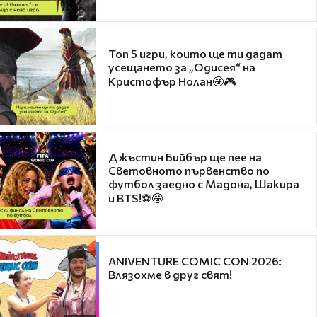
Топ 5 игри, които ще ти дадат
усещането за „Одисея“ на
Кристофър Нолан🤩🎮
Джъстин Бийбър ще пее на
Световното първенство по
футбол заедно с Мадона, Шакира
и BTS!⚽🤩
ANIVENTURE COMIC CON 2026:
Влязохме в друг свят!