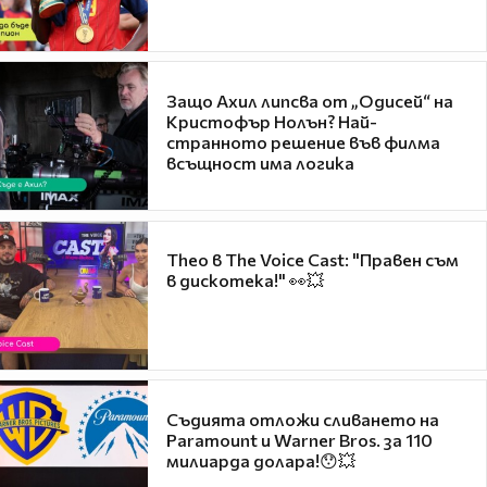
Защо Ахил липсва от „Одисей“ на
Кристофър Нолън? Най-
странното решение във филма
всъщност има логика
Theo в The Voice Cast: "Правен съм
в дискотека!" 👀💥
Съдията отложи сливането на
Paramount и Warner Bros. за 110
милиарда долара!😯💥