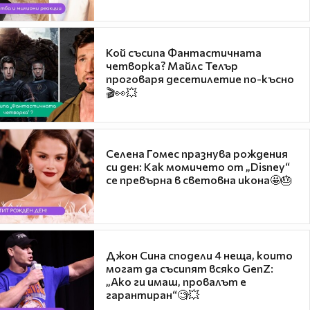
Кой съсипа Фантастичната
четворка? Майлс Телър
проговаря десетилетие по-късно
🎬👀💥
Селена Гомес празнува рождения
си ден: Как момичето от „Disney“
се превърна в световна икона🤩🎂
Джон Сина сподели 4 неща, които
могат да съсипят всяко GenZ:
„Ако ги имаш, провалът е
гарантиран“🧐💥