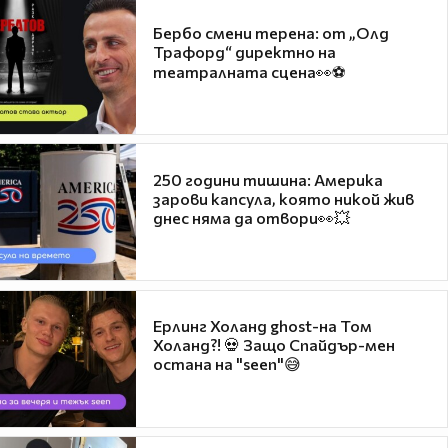
Бербо смени терена: от „Олд
Трафорд“ директно на
театралната сцена👀⚽
250 години тишина: Америка
зарови капсула, която никой жив
днес няма да отвори👀💥
Ерлинг Холанд ghost-на Том
Холанд?! 💀 Защо Спайдър-мен
остана на "seen"😅