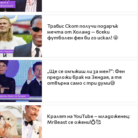
Травис Скот получи подарък
мечта от Холанд — всеки
футболен фен би го искал! 🤩
„Ще се омъжиш ли за мен?“: Фен
предложи брак на Зендая, а тя
отвърна само с три думи😅
Кралят на YouTube – младоженец:
MrBeast се ожени!💍🥰