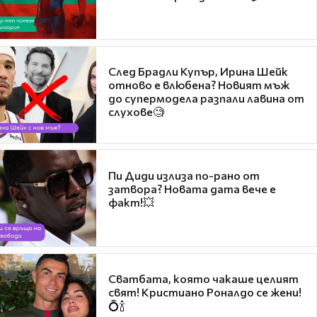
След Брадли Купър, Ирина Шейк
отново е влюбена? Новият мъж
до супермодела разпали лавина от
слухове🧐
Пи Диди излиза по-рано от
затвора? Новата дата вече е
факт!💥
Сватбата, която чакаше целият
свят! Кристиано Роналдо се жени!
💍🍾