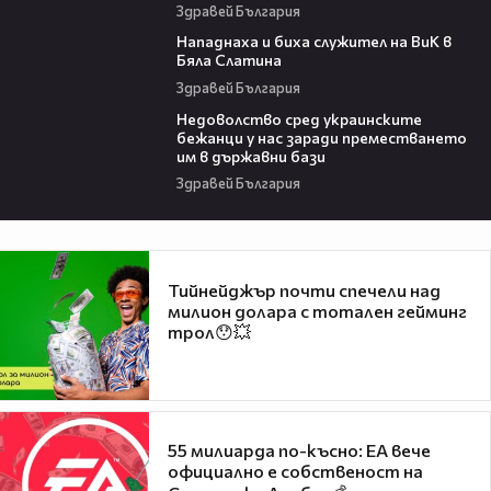
Здравей България
04:55
Нападнаха и биха служител на ВиК в
Бяла Слатина
Здравей България
11:47
Недоволство сред украинските
бежанци у нас заради преместването
им в държавни бази
Здравей България
Тийнейджър почти спечели над
милион долара с тотален гейминг
трол😯💥
55 милиарда по-късно: EA вече
официално е собственост на