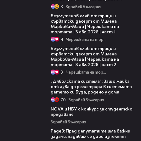
3
Здравей България
16:02
Безглутенов хляб от трици и
хърватски десерт от Милена
Маркова-Маца | Черешката на
тортата | 3 авг. 2026 | част 1
4
Черешката на тортата
15:35
Безглутенов хляб от трици и
хърватски десерт от Милена
Маркова-Маца | Черешката на
тортата | 3 авг. 2026 | част 2
3
Черешката на тортата
04:00
„Дяволската система”: Защо майка
отказва да регистрира в системата
детето си Буда, родено у дома
70
Здравей България
03:41
NOVA и НБУ с конкурс за студентско
предаване
Здравей България
00:40
Радев: Пред депутатите има важни
задачи, надявам се да ги изпълнят