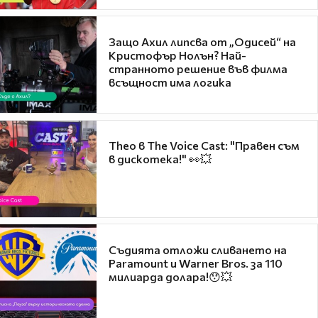
Защо Ахил липсва от „Одисей“ на
Кристофър Нолън? Най-
странното решение във филма
всъщност има логика
Theo в The Voice Cast: "Правен съм
в дискотека!" 👀💥
Съдията отложи сливането на
Paramount и Warner Bros. за 110
милиарда долара!😯💥