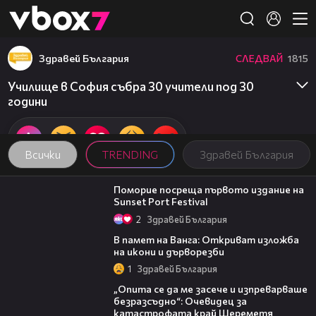
Member of
👾
Здравей България
СЛЕДВАЙ
1815
Училище в София събра 30 учители под 30
години
Всички
TRENDING
Здравей България
05:54
Поморие посреща първото издание на
Sunset Port Festival
2
Здравей България
07:17
В памет на Ванга: Откриват изложба
на икони и дърворезби
1
Здравей България
06:38
„Опита се да ме засече и изпреварваше
безразсъдно“: Очевидец за
катастрофата край Шереметя