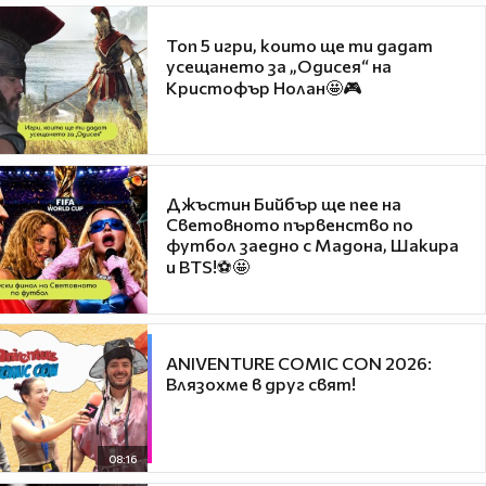
Топ 5 игри, които ще ти дадат
усещането за „Одисея“ на
Кристофър Нолан🤩🎮
Джъстин Бийбър ще пее на
Световното първенство по
футбол заедно с Мадона, Шакира
и BTS!⚽🤩
ANIVENTURE COMIC CON 2026:
Влязохме в друг свят!
08:16