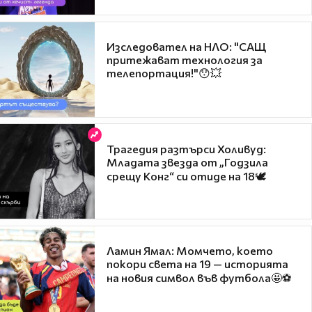
Изследовател на НЛО: "САЩ
притежават технология за
телепортация!"😯💥
Трагедия разтърси Холивуд:
Младата звезда от „Годзила
срещу Конг“ си отиде на 18🕊️
Ламин Ямал: Момчето, което
покори света на 19 — историята
на новия символ във футбола🤩⚽