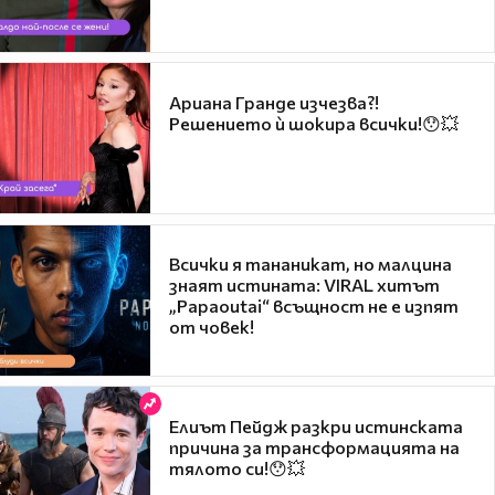
Ариана Гранде изчезва?!
Решението ѝ шокира всички!😯💥
Всички я тананикат, но малцина
знаят истината: VIRAL хитът
„Papaoutai“ всъщност не е изпят
от човек!
Елиът Пейдж разкри истинската
причина за трансформацията на
тялото си!😯💥