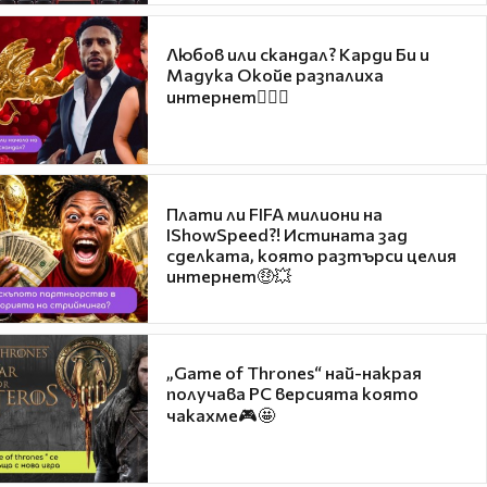
Любов или скандал? Карди Би и
Мадука Окойе разпалиха
интернет❤️‍🔥🔥
Плати ли FIFA милиони на
IShowSpeed?! Истината зад
сделката, която разтърси целия
интернет🤑💥
„Game of Thrones“ най-накрая
получава PC версията която
чакахме🎮🤩