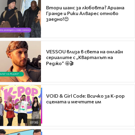
Втори шанс за любовта? Ариана
Гранде и Рики Алварес отново
заедно!😍
VESSOU влиза в света на онлайн
сериалите с „Кварталът на
Реджо“ 🤩🎬
VOID & Girl Code: Всичко за K-pop
сцената и мечтите им
07:50