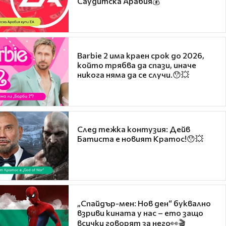
Саудитска Арабия💰
Barbie 2 има краен срок до 2026,
който трябва да спази, иначе
никога няма да се случи.😯💥
След тежка контузия: Дейв
Батиста е новият Кратос!😯💥
„Спайдър-мен: Нов ден“ буквално
взриви кината у нас – ето защо
всички говорят за него👀🎬