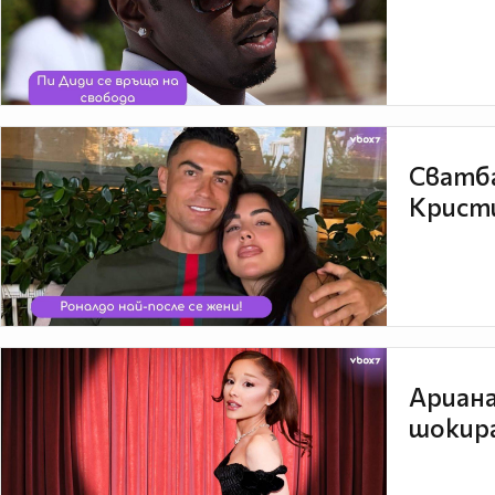
Сватба
Кристи
Ариана
шокира