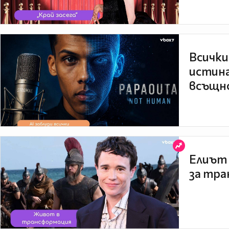
Всички
истина
всъщно
Елиът 
за тра