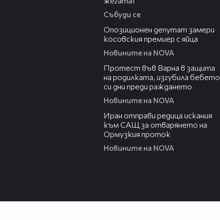
жегата?
Събуди се
00:48
Опозиционен депутат замери
косовския премиер с яйца
Новините на NOVA
02:57
Протест във Варна в защита
на родилката, изгубила бебето
си дни преди раждането
Новините на NOVA
00:50
Иран отправи редица искания
към САЩ за отварянето на
Ормузкия проток
Новините на NOVA