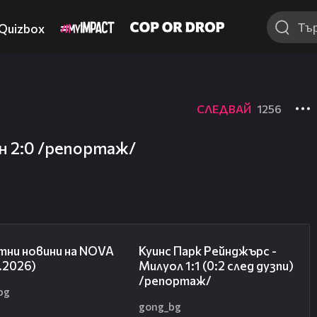
Quizbox
СЛЕДВАЙ
1256
 2:0 /репортаж/
04:09
08:50
тни новини на NOVA
Куинс Парк Рейнджърс -
.2026)
Милуол 1:1 (0:2 след дузпи)
/репортаж/
bg
gong_bg