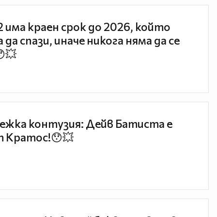
 2 има краен срок до 2026, който
 да спази, иначе никога няма да се
😯💥
ежка контузия: Дейв Батиста е
 Кратос!😯💥