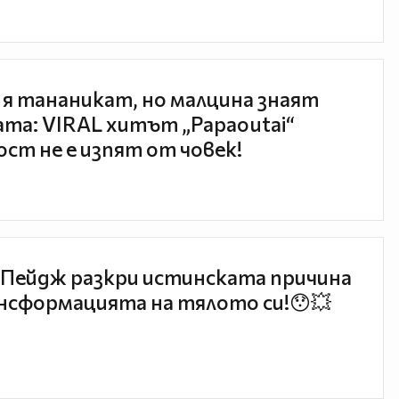
 я тананикат, но малцина знаят
та: VIRAL хитът „Papaoutai“
ст не е изпят от човек!
Пейдж разкри истинската причина
нсформацията на тялото си!😯💥