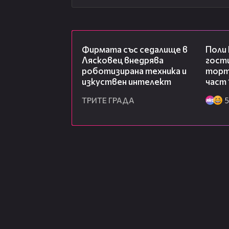
00:06
Фирмата със седалище в
Поли
Лясковец внедрява
гости
роботизирана техника и
торта
изкуствен интелект
част 
ТРИТЕ ГРАДА
5