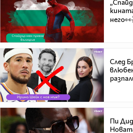
„Спайд
кината
него👀
След Б
влюбен
разпал
Пи Дид
Новата