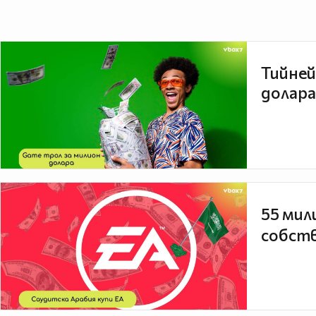
Тийней
долара
55 мил
собств