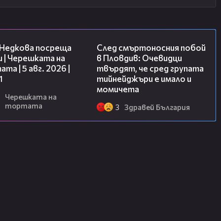
19:25
09:32
 Недкова посреща
След смъртоносния побой
 | Черешката на
в Пловдив: Очевидци
та | 5 авг. 2026 |
твърдят, че сред групата
1
тийнейджъри е имало и
момичета
Черешката на
тортата
3
Здравей България