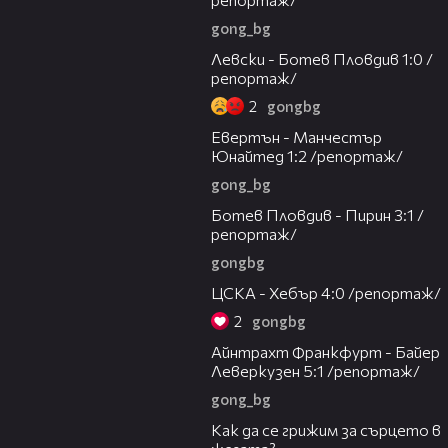
gong_bg
06:19
Левски - Ботев Пловдив 1:0 /
репортаж/
2
gongbg
06:34
Евертън - Манчестър
Юнайтед 1:2 /репортаж/
gong_bg
07:25
Ботев Пловдив - Пирин 3:1 /
репортаж/
gongbg
07:31
ЦСКА - Хебър 4:0 /репортаж/
2
gongbg
08:32
Айнтрахт Франкфурт - Байер
Леверкузен 5:1 /репортаж/
gong_bg
07:56
Как да се грижим за сърцето в