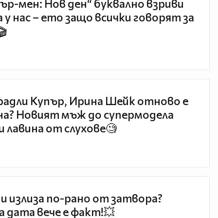
ър-мен: Нов ден“ буквално взриви
 у нас – ето защо всички говорят за
🎬
радли Купър, Ирина Шейк отново е
а? Новият мъж до супермодела
и лавина от слухове🧐
и излиза по-рано от затвора?
 дата вече е факт!💥