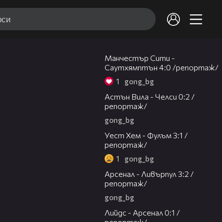
05:42
Манчестър Сити -
Саутхямптън 4:0 /репортаж/
1
gong_bg
05:08
Астън Вила - Челси 0:2 /
репортаж/
gong_bg
08:10
Уест Хем - Фулъм 3:1 /
репортаж/
1
gong_bg
14:35
Арсенал - Ливърпул 3:2 /
репортаж/
gong_bg
10:38
Лийдс - Арсенал 0:1 /
репортаж/