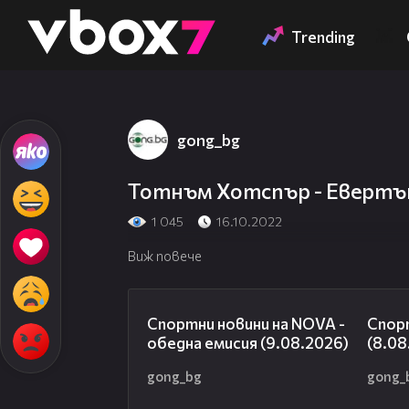
Member of
👾
Trending
gong_bg
Тотнъм Хотспър - Евертън
1 045
16.10.2022
Виж повече
04:25
Спортни новини на NOVA -
Спор
обедна емисия (9.08.2026)
(8.08
gong_bg
gong_