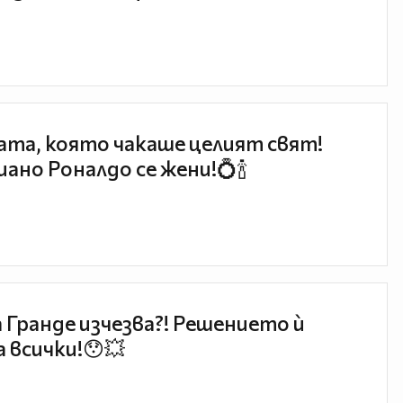
та, която чакаше целият свят!
ано Роналдо се жени!💍🍾
 Гранде изчезва?! Решението ѝ
 всички!😯💥