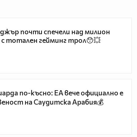
джър почти спечели над милион
 с тотален гейминг трол😯💥
иарда по-късно: EA вече официално е
еност на Саудитска Арабия💰