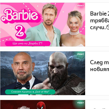
Barbie
трябва
случи.
След т
новият