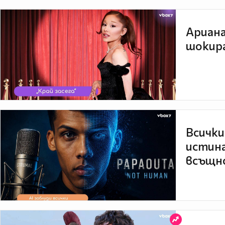
Ариана
шокира
Всички
истина
всъщно