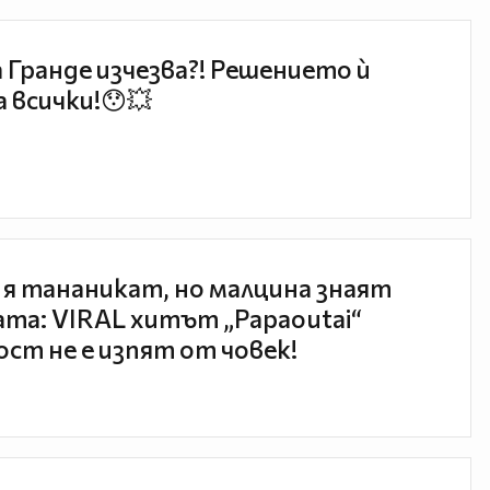
 Гранде изчезва?! Решението ѝ
 всички!😯💥
 я тананикат, но малцина знаят
та: VIRAL хитът „Papaoutai“
ст не е изпят от човек!