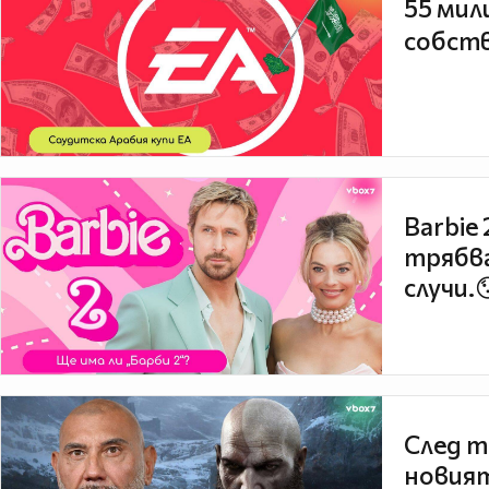
55 мил
собств
Barbie
трябва
случи.
След т
новият