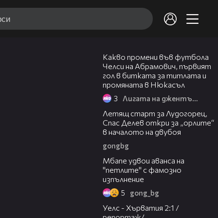
36:37
Какво промени във футбола
Челси на Абрамович, първият
гол в битката за титлата и
промяната в Нюкасъл
3
Лигата на джентълмените
00:59
Летящ старт за Лудогорец,
Спас Делев откри за „орлите“
в началото на двубоя
gongbg
01:01
Мбапе удвои аванса на
"петлите" с фамозно
изпълнение
5
gong_bg
06:12
Уелс - Хърватия 2:1 /
репортаж/