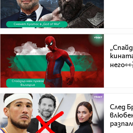
„Спайд
кината
него👀
След Б
влюбен
разпал