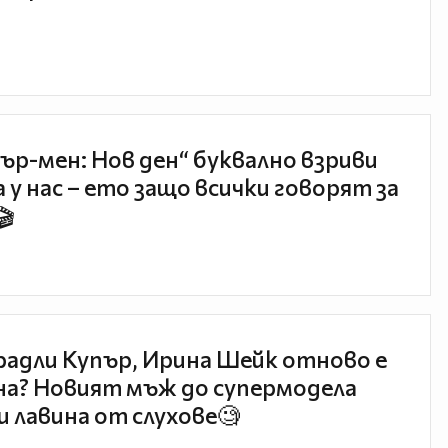
ър-мен: Нов ден“ буквално взриви
 у нас – ето защо всички говорят за
🎬
радли Купър, Ирина Шейк отново е
а? Новият мъж до супермодела
и лавина от слухове🧐