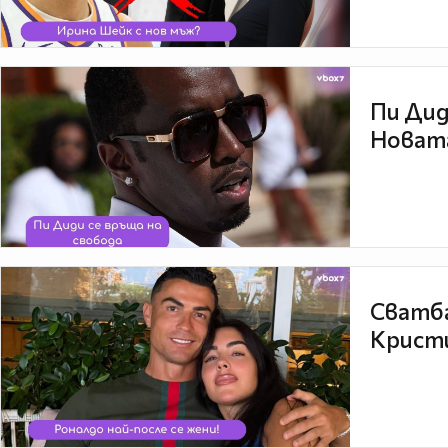
Пи Дид
Новата
Сватба
Кристи