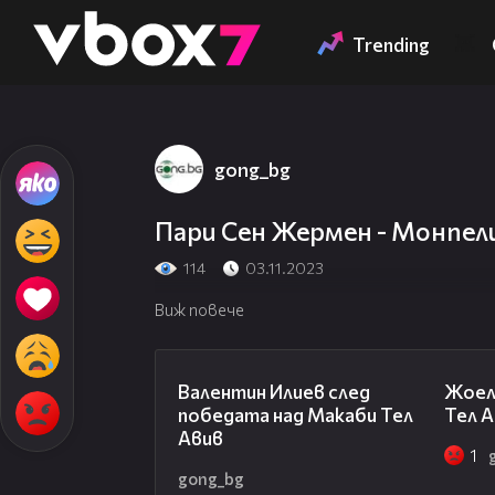
Member of
👾
Trending
gong_bg
Пари Сен Жермен - Монпели
114
03.11.2023
Виж повече
06:38
Валентин Илиев след
Жоел
победата над Макаби Тел
Тел А
Авив
1
gong_bg