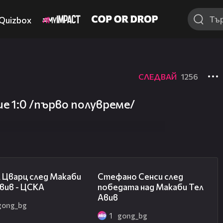
Quizbox
СЛЕДВАЙ
1256
е 1:0 /първо полувреме/
02:27
03:43
 Цварц след Макаби
Стефано Сенси след
вив - ЦСКА
победата над Макаби Тел
Авив
gong_bg
1
gong_bg