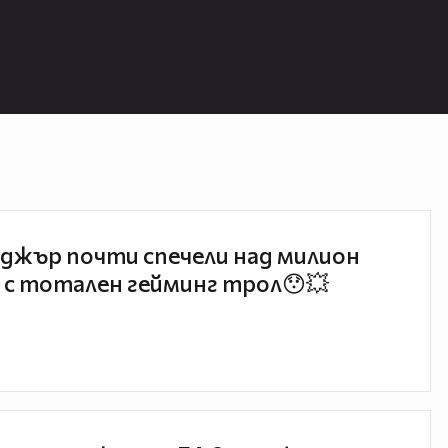
джър почти спечели над милион
 с тотален гейминг трол😯💥