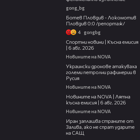
gong_bg
06:05
Ботев Пловдив - Локомотив
Пловдив 0:0 /репортаж/
4
gongbg
04:51
Спортни новини | Късна емисия
| 6 авг. 2026
Новините на NOVA
00:41
Украински дронове атакуваха
големи петролни рафинерии в
Русия
Новините на NOVA
20:26
Новините на NOVA | Лятна
късна емисия | 6 авг. 2026
Новините на NOVA
00:41
Иран заплашва страните от
Залива, ако не спрат ударите
на САЩ