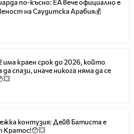
иарда по-късно: EA вече официално е
еност на Саудитска Арабия💰
 2 има краен срок до 2026, който
 да спази, иначе никога няма да се
😯💥
ежка контузия: Дейв Батиста е
 Кратос!😯💥