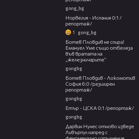
gong_bg
03:41
Норвегия - Испания 0:1 /
репортаж/
1
gong_bg
01:06
Ботев Пловдив не спира!
Емануел Уме също отбеляза
във вратата на
„железничарите“
gongbg
20:05
Ботев Пловдив - Локомотив
София 6:0 /разширен
репортаж/
gongbg
06:10
Етър - ЦСКА 0:1 /репортаж/
gongbg
01:07
Дарвин Нунес отново изведе
Ливърпул напред с
феноменално изпълнение