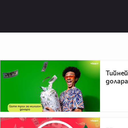
Тийней
долара