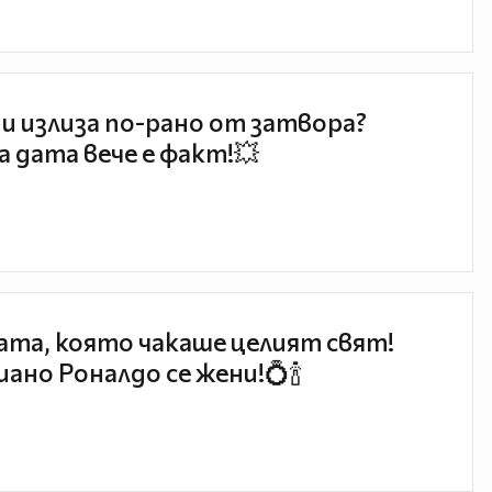
и излиза по-рано от затвора?
 дата вече е факт!💥
та, която чакаше целият свят!
ано Роналдо се жени!💍🍾