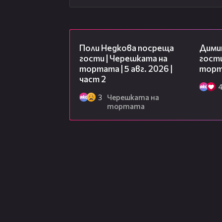
13:03
Поли Недкова посреща
Дими
гости | Черешката на
гости
тортата | 5 авг. 2026 |
торта
част 2
3
Черешката на
тортата