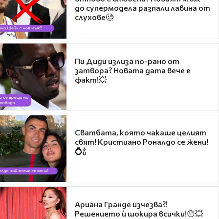
до супермодела разпали лавина от
слухове🧐
Пи Диди излиза по-рано от
затвора? Новата дата вече е
факт!💥
Сватбата, която чакаше целият
свят! Кристиано Роналдо се жени!
💍🍾
Ариана Гранде изчезва?!
Решението ѝ шокира всички!😯💥