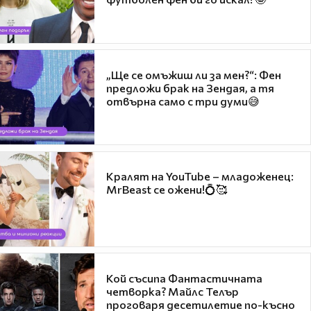
„Ще се омъжиш ли за мен?“: Фен
предложи брак на Зендая, а тя
отвърна само с три думи😅
Кралят на YouTube – младоженец:
MrBeast се ожени!💍🥰
Кой съсипа Фантастичната
четворка? Майлс Телър
проговаря десетилетие по-късно