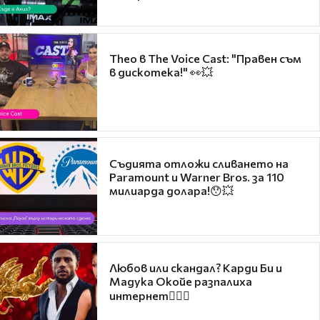
Theo в The Voice Cast: "Правен съм
в дискотека!" 👀💥
Съдията отложи сливането на
Paramount и Warner Bros. за 110
милиарда долара!😯💥
Любов или скандал? Карди Би и
Мадука Окойе разпалиха
интернет❤️‍🔥🔥