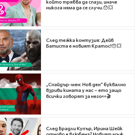
който трябва да спази, иначе
никога няма да се случи.😯💥
След тежка контузия: Дейв
Батиста е новият Кратос!😯💥
„Спайдър-мен: Нов ден“ буквално
взриви кината у нас – ето защо
всички говорят за него👀🎬
След Брадли Купър, Ирина Шейк
отново е влюбена? Новият мъж