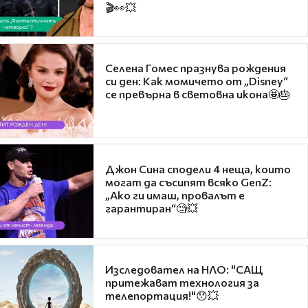
🎬👀💥
Селена Гомес празнува рождения
си ден: Как момичето от „Disney“
се превърна в световна икона🤩🎂
Джон Сина сподели 4 неща, които
могат да съсипят всяко GenZ:
„Ако ги имаш, провалът е
гарантиран“🧐💥
Изследовател на НЛО: "САЩ
притежават технология за
телепортация!"😯💥