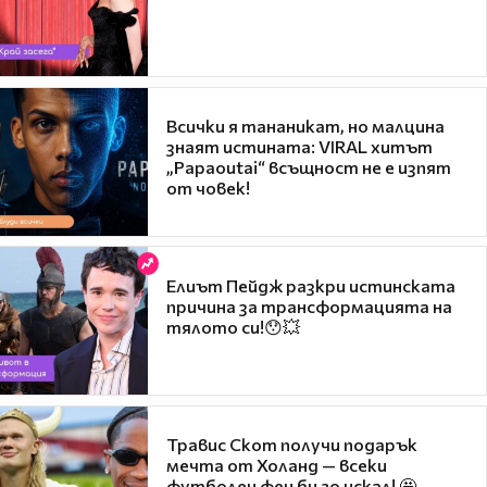
Всички я тананикат, но малцина
знаят истината: VIRAL хитът
„Papaoutai“ всъщност не е изпят
от човек!
Елиът Пейдж разкри истинската
причина за трансформацията на
тялото си!😯💥
Травис Скот получи подарък
мечта от Холанд — всеки
футболен фен би го искал! 🤩