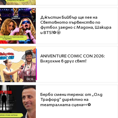
Джъстин Бийбър ще пее на
Световното първенство по
футбол заедно с Мадона, Шакира
и BTS!⚽🤩
ANIVENTURE COMIC CON 2026:
Влязохме в друг свят!
08:16
Бербо смени терена: от „Олд
Трафорд“ директно на
театралната сцена👀⚽