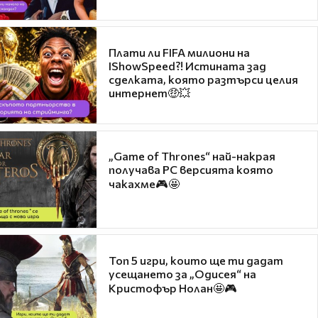
Плати ли FIFA милиони на
IShowSpeed?! Истината зад
сделката, която разтърси целия
интернет🤑💥
„Game of Thrones“ най-накрая
получава PC версията която
чакахме🎮🤩
Топ 5 игри, които ще ти дадат
усещането за „Одисея“ на
Кристофър Нолан🤩🎮