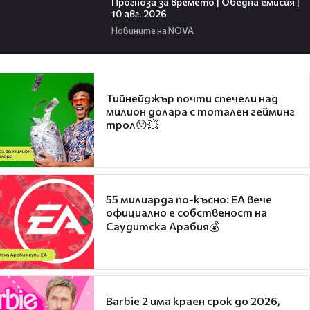
Прогноза за времето | Обедна емисия |
10 авг. 2026
Новините на NOVA
Тийнейджър почти спечели над
милион долара с тотален гейминг
трол😯💥
55 милиарда по-късно: EA вече
официално е собственост на
Саудитска Арабия💰
Barbie 2 има краен срок до 2026,