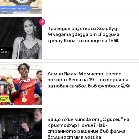
Трагедия разтърси Холивуд:
Младата звезда от „Годзила
срещу Конг“ си отиде на 18🕊️
Ламин Ямал: Момчето, което
покори света на 19 — историята
на новия символ във футбола🤩⚽
Защо Ахил липсва от „Одисей“ на
Кристофър Нолън? Най-
странното решение във филма
всъщност има логика