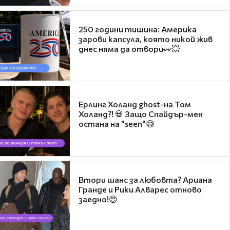
250 години тишина: Америка
зарови капсула, която никой жив
днес няма да отвори👀💥
Ерлинг Холанд ghost-на Том
Холанд?! 💀 Защо Спайдър-мен
остана на "seen"😅
Втори шанс за любовта? Ариана
Гранде и Рики Алварес отново
заедно!😍