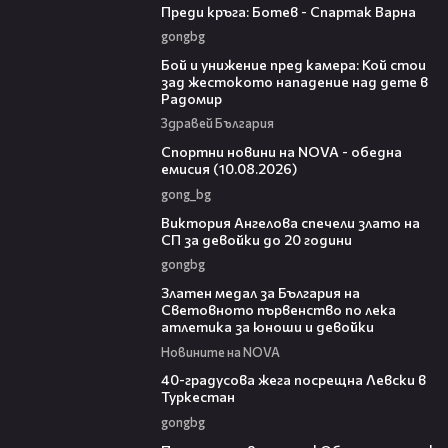
Преди кръга: Ботев - Спартак Варна
gongbg
06:12
Бой и унижение пред камера: Кой стои
зад жестокото нападение над дете в
Радомир
Здравей България
04:48
Спортни новини на NOVA - обедна
емисия (10.08.2026)
gong_bg
01:03
Виктория Ангелова спечели злато на
СП за девойки до 20 години
gongbg
01:02
Златен медал за България на
Световното първенство по лека
атлетика за юноши и девойки
Новините на NOVA
01:10
40-градусова жега посрещна Левски в
Туркестан
gongbg
01:53