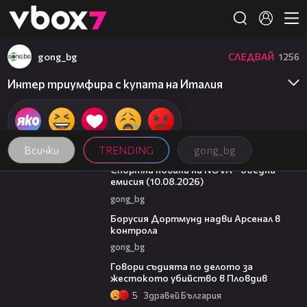
Member of
👾
gong_bg
СЛЕДВАЙ
1256
Интер триумфира с купата на Италия
Всички
TRENDING
gong_bg
04:48
Спортни новини на NOVA - обедна
емисия (10.08.2026)
gong_bg
01:12
Борусия Дортмунд надви Арсенал в
контрола
gong_bg
16:28
Говори съдията по делото за
жестокото убийство в Пловдив
5
Здравей България
05:30