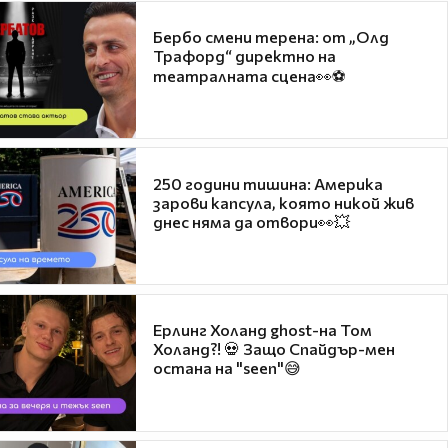
Бербо смени терена: от „Олд
Трафорд“ директно на
театралната сцена👀⚽
250 години тишина: Америка
зарови капсула, която никой жив
днес няма да отвори👀💥
Ерлинг Холанд ghost-на Том
Холанд?! 💀 Защо Спайдър-мен
остана на "seen"😅