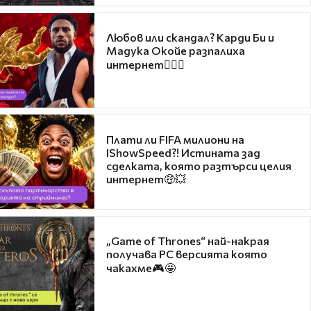
Любов или скандал? Карди Би и
Мадука Окойе разпалиха
интернет❤️‍🔥🔥
Плати ли FIFA милиони на
IShowSpeed?! Истината зад
сделката, която разтърси целия
интернет🤑💥
„Game of Thrones“ най-накрая
получава PC версията която
чакахме🎮🤩