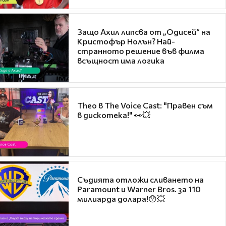
Защо Ахил липсва от „Одисей“ на
Кристофър Нолън? Най-
странното решение във филма
всъщност има логика
Theo в The Voice Cast: "Правен съм
в дискотека!" 👀💥
Съдията отложи сливането на
Paramount и Warner Bros. за 110
милиарда долара!😯💥