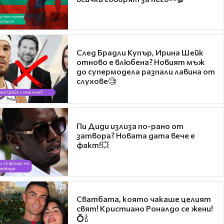
След Брадли Купър, Ирина Шейк
отново е влюбена? Новият мъж
до супермодела разпали лавина от
слухове🧐
Пи Диди излиза по-рано от
затвора? Новата дата вече е
факт!💥
Сватбата, която чакаше целият
свят! Кристиано Роналдо се жени!
💍🍾