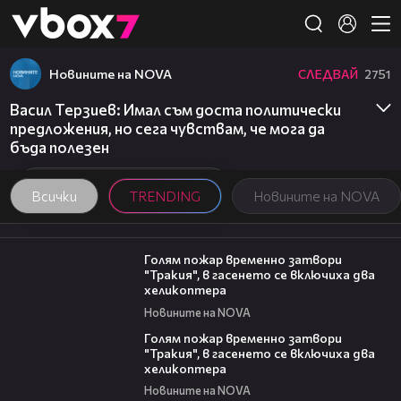
Member of
👾
Новините на NOVA
СЛЕДВАЙ
2751
Васил Терзиев: Имал съм доста политически
предложения, но сега чувствам, че мога да
бъда полезен
Всички
TRENDING
Новините на NOVA
03:06
Голям пожар временно затвори
"Тракия", в гасенето се включиха два
хеликоптера
Новините на NOVA
03:39
Голям пожар временно затвори
"Тракия", в гасенето се включиха два
хеликоптера
Новините на NOVA
00:06