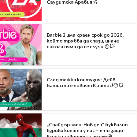
Саудитска Арабия💰
Barbie 2 има краен срок до 2026,
който трябва да спази, иначе
никога няма да се случи.😯💥
След тежка контузия: Дейв
Батиста е новият Кратос!😯💥
„Спайдър-мен: Нов ден“ буквално
взриви кината у нас – ето защо
всички говорят за него👀🎬