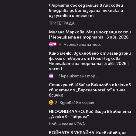
Фирмата със седалище в Лясковец
внедрява роботизирана техника и
изкуствен интелект
ТРИТЕ ГРАДА
20:17
Милена Маркова-Маца посреща гости
| Черешката на тортата | 3 авг. 2026
4
Черешката на тортата
15:39
Кино меню, вдъхновено от легендарни
филми и творци от Поли Недкова |
Черешката на тортата | 5 авг. 2026 |
част 1
1
Черешката на тортата
23:16
Станкушев: Ивайла Бакалова е ключов
свидетел по „Барселонагейт” и знае
всичко
2
Здравей България
04:35
НЕОФИЦИАЛНО: Кой влиза в кабинета
„Денков - Габриел”
Новините на NOVA
01:29
ВОЙНАТА В УКРАЙНА: Киев обяви, че