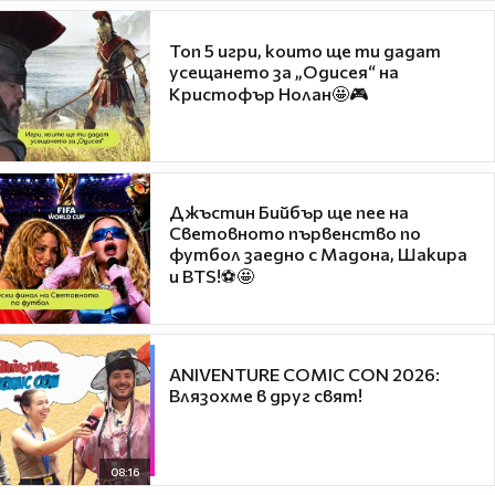
Топ 5 игри, които ще ти дадат
усещането за „Одисея“ на
Кристофър Нолан🤩🎮
Джъстин Бийбър ще пее на
Световното първенство по
футбол заедно с Мадона, Шакира
и BTS!⚽🤩
ANIVENTURE COMIC CON 2026:
Влязохме в друг свят!
08:16