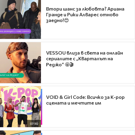
Втори шанс за любовта? Ариана
Гранде и Рики Алварес отново
заедно!😍
VESSOU влиза в света на онлайн
сериалите с „Кварталът на
Реджо“ 🤩🎬
VOID & Girl Code: Всичко за K-pop
сцената и мечтите им
07:50