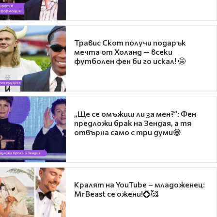
Травис Скот получи подарък
мечта от Холанд — всеки
футболен фен би го искал! 🤩
„Ще се омъжиш ли за мен?“: Фен
предложи брак на Зендая, а тя
отвърна само с три думи😅
Кралят на YouTube – младоженец:
MrBeast се ожени!💍🥰