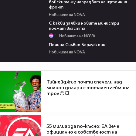
войските му напредват на източния
фронт
Новините на NOVA
02:31
С какви заявки новите министри
поемат властта
1
Новините на NOVA
04:06
Почина Силвио Берлускони
Новините на NOVA
Тийнейджър почти спечели над
милион долара с тотален гейминг
трол😯💥
55 милиарда по-късно: EA вече
официално е собственост на