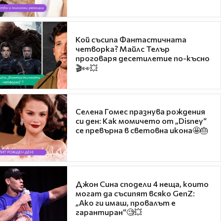
Кой съсипа Фантастичната
четворка? Майлс Телър
проговаря десетилетие по-късно
🎬👀💥
Селена Гомес празнува рождения
си ден: Как момичето от „Disney“
се превърна в световна икона🤩🎂
Джон Сина сподели 4 неща, които
могат да съсипят всяко GenZ:
„Ако ги имаш, провалът е
гарантиран“🧐💥