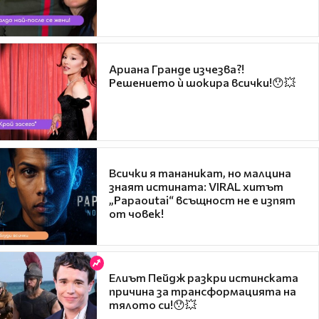
Ариана Гранде изчезва?!
Решението ѝ шокира всички!😯💥
Всички я тананикат, но малцина
знаят истината: VIRAL хитът
„Papaoutai“ всъщност не е изпят
от човек!
Елиът Пейдж разкри истинската
причина за трансформацията на
тялото си!😯💥