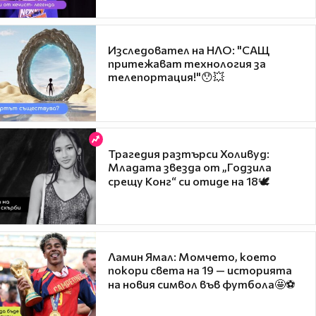
Изследовател на НЛО: "САЩ
притежават технология за
телепортация!"😯💥
Трагедия разтърси Холивуд:
Младата звезда от „Годзила
срещу Конг“ си отиде на 18🕊️
Ламин Ямал: Момчето, което
покори света на 19 — историята
на новия символ във футбола🤩⚽