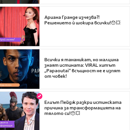
Ариана Гранде изчезва?!
Решението ѝ шокира всички!😯💥
Всички я тананикат, но малцина
знаят истината: VIRAL хитът
„Papaoutai“ всъщност не е изпят
от човек!
Елиът Пейдж разкри истинската
причина за трансформацията на
тялото си!😯💥