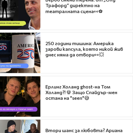
Трафорд“ директно на
театралната сцена👀⚽
250 години тишина: Америка
зарови капсула, която никой жив
днес няма да отвори👀💥
Ерлинг Холанд ghost-на Том
Холанд?! 💀 Защо Спайдър-мен
остана на "seen"😅
Втори шанс за любовта? Ариана