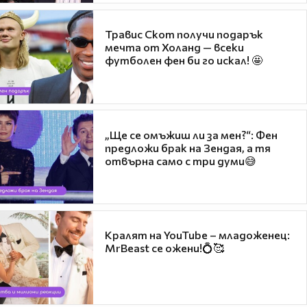
Травис Скот получи подарък
мечта от Холанд — всеки
футболен фен би го искал! 🤩
„Ще се омъжиш ли за мен?“: Фен
предложи брак на Зендая, а тя
отвърна само с три думи😅
Кралят на YouTube – младоженец:
MrBeast се ожени!💍🥰