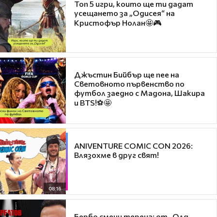
Топ 5 игри, които ще ти дадат
усещането за „Одисея“ на
Кристофър Нолан🤩🎮
Джъстин Бийбър ще пее на
Световното първенство по
футбол заедно с Мадона, Шакира
и BTS!⚽🤩
ANIVENTURE COMIC CON 2026:
Влязохме в друг свят!
08:16
Бербо смени терена: от „Олд