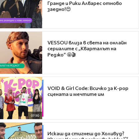
Гранде и Рики Алварес отново
заедно!😍
VESSOU влиза в света на онлайн
сериалите с „Кварталът на
Реджо“ 🤩🎬
VOID & Girl Code: Всичко за K-pop
сцената и мечтите им
07:50
Искаш да стигнеш до Холивуд?