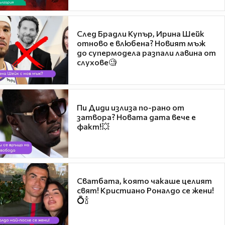
След Брадли Купър, Ирина Шейк
отново е влюбена? Новият мъж
до супермодела разпали лавина от
слухове🧐
Пи Диди излиза по-рано от
затвора? Новата дата вече е
факт!💥
Сватбата, която чакаше целият
свят! Кристиано Роналдо се жени!
💍🍾