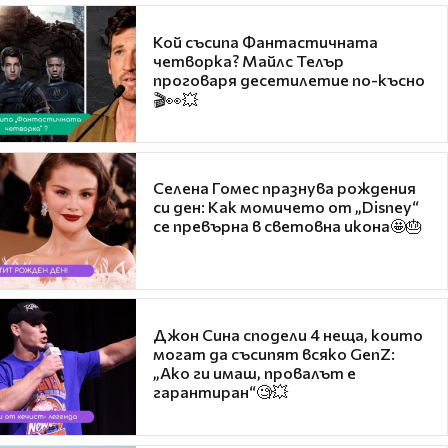
Кой съсипа Фантастичната
четворка? Майлс Телър
проговаря десетилетие по-късно
🎬👀💥
Селена Гомес празнува рождения
си ден: Как момичето от „Disney“
се превърна в световна икона🤩🎂
Джон Сина сподели 4 неща, които
могат да съсипят всяко GenZ:
„Ако ги имаш, провалът е
гарантиран“🧐💥