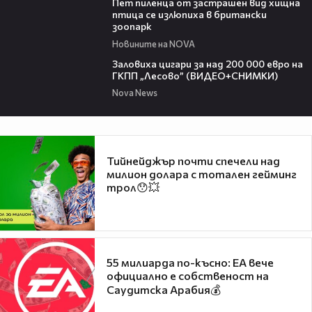
Пет пиленца от застрашен вид хищна
птица се излюпиха в британски
зоопарк
Новините на NOVA
01:09
Заловиха цигари за над 200 000 евро на
ГКПП „Лесово” (ВИДЕО+СНИМКИ)
Nova News
Тийнейджър почти спечели над
милион долара с тотален гейминг
трол😯💥
55 милиарда по-късно: EA вече
официално е собственост на
Саудитска Арабия💰