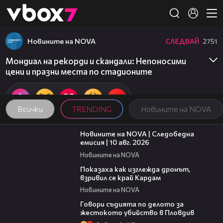
Member of
👾
Новините на NOVA
СЛЕДВАЙ
2751
Мондиал на рекорди и скандали: Непоносими
цени и празни места по стадионите
Всички
TRENDING
Новините на NOVA
15:13
Новините на NOVA | Следобедна
емисия | 10 авг. 2026
Новините на NOVA
01:18
Показаха как изглежда дронът,
взривил се край Кардам
Новините на NOVA
16:28
Говори съдията по делото за
жестокото убийство в Пловдив