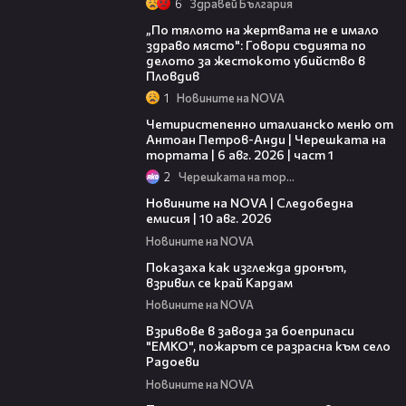
6
Здравей България
04:59
„По тялото на жертвата не е имало
здраво място": Говори съдията по
делото за жестокото убийство в
Пловдив
1
Новините на NOVA
15:39
Четиристепенно италианско меню от
Антоан Петров-Анди | Черешката на
тортата | 6 авг. 2026 | част 1
2
Черешката на тортата
15:13
Новините на NOVA | Следобедна
емисия | 10 авг. 2026
Новините на NOVA
01:18
Показаха как изглежда дронът,
взривил се край Кардам
Новините на NOVA
03:18
Взривове в завода за боеприпаси
"ЕМКО", пожарът се разрасна към село
Радоеви
Новините на NOVA
04:33