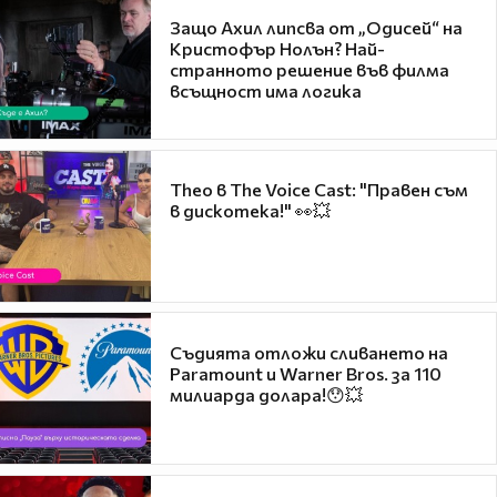
Защо Ахил липсва от „Одисей“ на
Кристофър Нолън? Най-
странното решение във филма
всъщност има логика
Theo в The Voice Cast: "Правен съм
в дискотека!" 👀💥
Съдията отложи сливането на
Paramount и Warner Bros. за 110
милиарда долара!😯💥