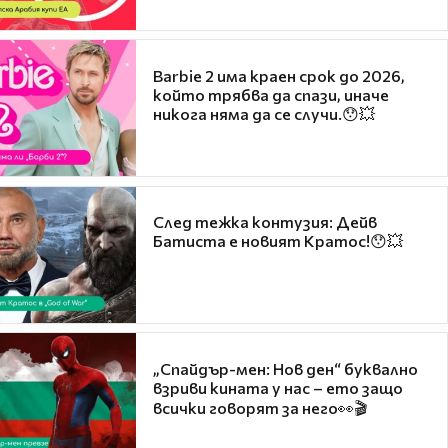
Barbie 2 има краен срок до 2026,
който трябва да спази, иначе
никога няма да се случи.😯💥
След тежка контузия: Дейв
Батиста е новият Кратос!😯💥
„Спайдър-мен: Нов ден“ буквално
взриви кината у нас – ето защо
всички говорят за него👀🎬