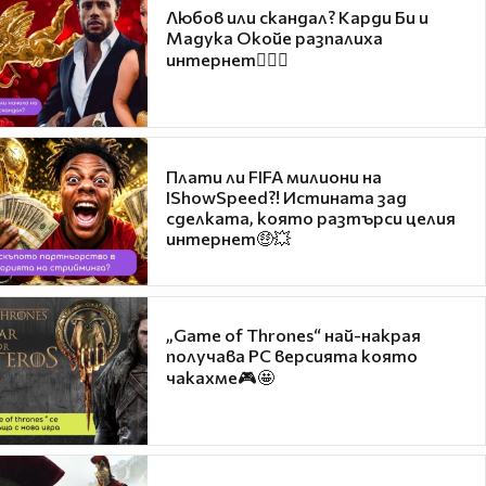
Любов или скандал? Карди Би и
Мадука Окойе разпалиха
интернет❤️‍🔥🔥
Плати ли FIFA милиони на
IShowSpeed?! Истината зад
сделката, която разтърси целия
интернет🤑💥
„Game of Thrones“ най-накрая
получава PC версията която
чакахме🎮🤩