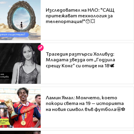
Изследовател на НЛО: "САЩ
притежават технология за
телепортация!"😯💥
Трагедия разтърси Холивуд:
Младата звезда от „Годзила
срещу Конг“ си отиде на 18🕊️
Ламин Ямал: Момчето, което
покори света на 19 — историята
на новия символ във футбола🤩⚽