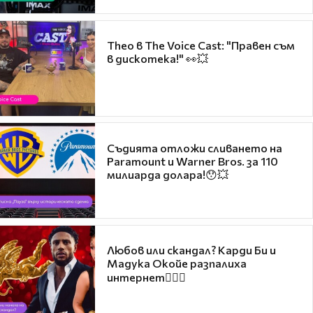
Theo в The Voice Cast: "Правен съм
в дискотека!" 👀💥
Съдията отложи сливането на
Paramount и Warner Bros. за 110
милиарда долара!😯💥
Любов или скандал? Карди Би и
Мадука Окойе разпалиха
интернет❤️‍🔥🔥