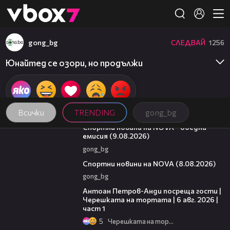
Member of
👾
gong_bg
СЛЕДВАЙ
1256
Юнайтед се озори, но продължи
Всички
TRENDING
gong_bg
04:25
Спортни новини на NOVA - обедна
емисия (9.08.2026)
gong_bg
04:09
Спортни новини на NOVA (8.08.2026)
gong_bg
19:09
Антоан Петров-Анди посреща гости |
Черешката на тортата | 6 авг. 2026 |
част 1
5
Черешката на тортата
14:06