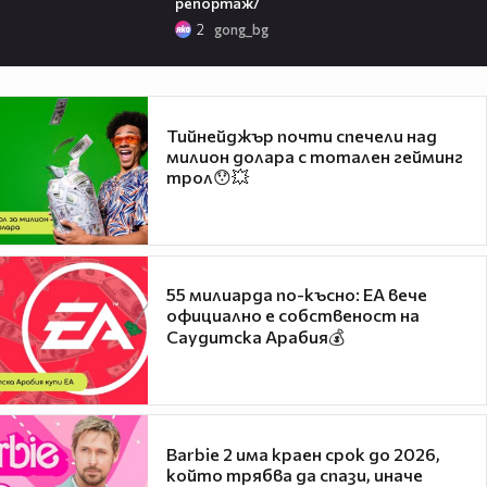
репортаж/
2
gong_bg
Тийнейджър почти спечели над
милион долара с тотален гейминг
трол😯💥
55 милиарда по-късно: EA вече
официално е собственост на
Саудитска Арабия💰
Barbie 2 има краен срок до 2026,
който трябва да спази, иначе