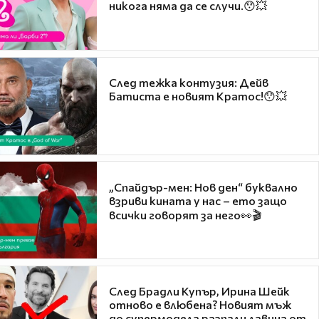
никога няма да се случи.😯💥
След тежка контузия: Дейв
Батиста е новият Кратос!😯💥
„Спайдър-мен: Нов ден“ буквално
взриви кината у нас – ето защо
всички говорят за него👀🎬
След Брадли Купър, Ирина Шейк
отново е влюбена? Новият мъж
до супермодела разпали лавина от