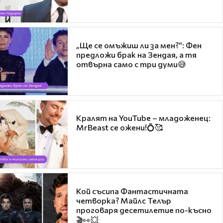
„Ще се омъжиш ли за мен?“: Фен
предложи брак на Зендая, а тя
отвърна само с три думи😅
Кралят на YouTube – младоженец:
MrBeast се ожени!💍🥰
Кой съсипа Фантастичната
четворка? Майлс Телър
проговаря десетилетие по-късно
🎬👀💥