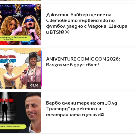
Джъстин Бийбър ще пее на
Световното първенство по
футбол заедно с Мадона, Шакира
и BTS!⚽🤩
ANIVENTURE COMIC CON 2026:
Влязохме в друг свят!
08:16
Бербо смени терена: от „Олд
Трафорд“ директно на
театралната сцена👀⚽