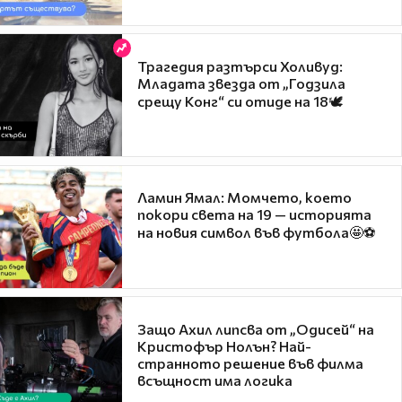
Трагедия разтърси Холивуд:
Младата звезда от „Годзила
срещу Конг“ си отиде на 18🕊️
Ламин Ямал: Момчето, което
покори света на 19 — историята
на новия символ във футбола🤩⚽
Защо Ахил липсва от „Одисей“ на
Кристофър Нолън? Най-
странното решение във филма
всъщност има логика