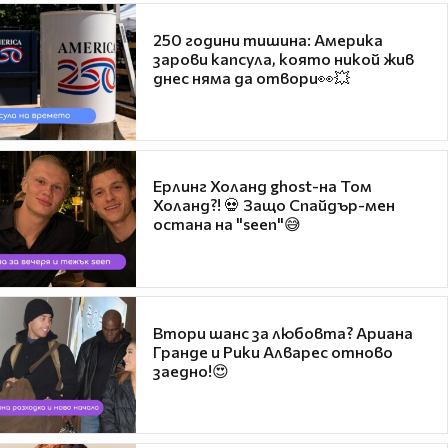
250 години тишина: Америка
зарови капсула, която никой жив
днес няма да отвори👀💥
Ерлинг Холанд ghost-на Том
Холанд?! 💀 Защо Спайдър-мен
остана на "seen"😅
Втори шанс за любовта? Ариана
Гранде и Рики Алварес отново
заедно!😍