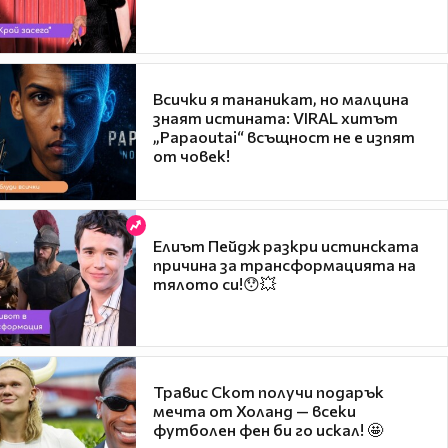
Всички я тананикат, но малцина
знаят истината: VIRAL хитът
„Papaoutai“ всъщност не е изпят
от човек!
Елиът Пейдж разкри истинската
причина за трансформацията на
тялото си!😯💥
Травис Скот получи подарък
мечта от Холанд — всеки
футболен фен би го искал! 🤩