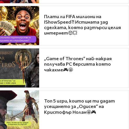
Плати ли FIFA милиони на
IShowSpeed?! Истината зад
сделката, която разтърси целия
интернет🤑💥
„Game of Thrones“ най-накрая
получава PC версията която
чакахме🎮🤩
Топ 5 игри, които ще ти дадат
усещането за „Одисея“ на
Кристофър Нолан🤩🎮