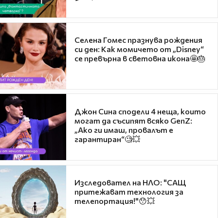
Селена Гомес празнува рождения
си ден: Как момичето от „Disney“
се превърна в световна икона🤩🎂
Джон Сина сподели 4 неща, които
могат да съсипят всяко GenZ:
„Ако ги имаш, провалът е
гарантиран“🧐💥
Изследовател на НЛО: "САЩ
притежават технология за
телепортация!"😯💥