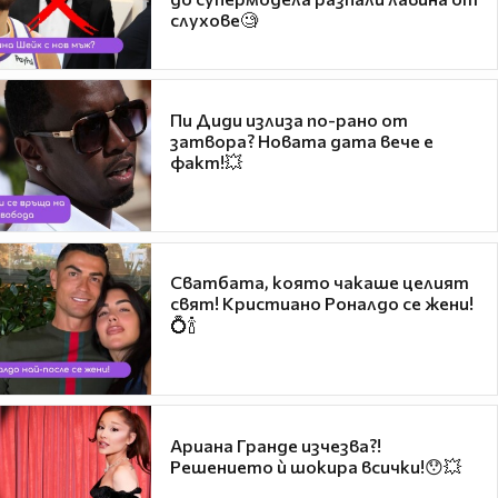
слухове🧐
Пи Диди излиза по-рано от
затвора? Новата дата вече е
факт!💥
Сватбата, която чакаше целият
свят! Кристиано Роналдо се жени!
💍🍾
Ариана Гранде изчезва?!
Решението ѝ шокира всички!😯💥