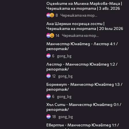
Оценките на Милена Маркова-Маца |
Черешката на тортата | 3 авг. 2026
8
Черешката на тортата
19:47
Ана Шермин посреща гости |
Черешката на тортата | 20 юли 2026
14
Черешката на тортата
04:45
Манчестър Юнайтед - Лестър 4:1 /
репортаж/
6
gong_bg
07:42
Лестър - Манчестър Юнайтед 1:2 /
репортаж/
12
gong_bg
06:09
Борнемут - Манчестър Юнайтед 1:3 /
репортаж/
6
gong_bg
04:43
Хъл Сити - Манчестър Юнайтед 0:1 /
репортаж/
18
gong_bg
05:24
Евертън - Манчестър Юнайтед 1:1 /