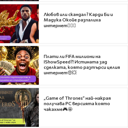
Любов или скандал? Карди Би и
Мадука Окойе разпалиха
интернет❤️‍🔥🔥
Плати ли FIFA милиони на
IShowSpeed?! Истината зад
сделката, която разтърси целия
интернет🤑💥
„Game of Thrones“ най-накрая
получава PC версията която
чакахме🎮🤩