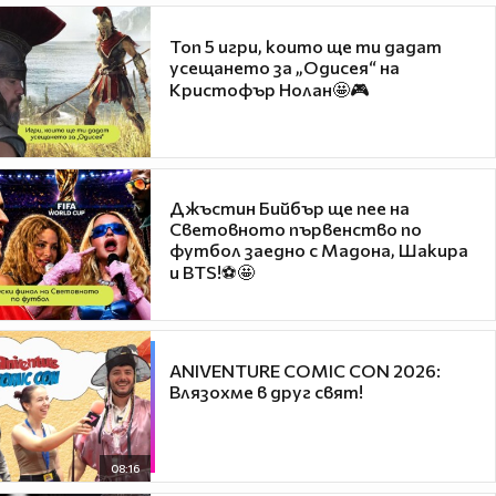
Топ 5 игри, които ще ти дадат
усещането за „Одисея“ на
Кристофър Нолан🤩🎮
Джъстин Бийбър ще пее на
Световното първенство по
футбол заедно с Мадона, Шакира
и BTS!⚽🤩
ANIVENTURE COMIC CON 2026:
Влязохме в друг свят!
08:16