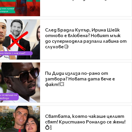
След Брадли Купър, Ирина Шейк
отново е влюбена? Новият мъж
до супермодела разпали лавина от
слухове🧐
Пи Диди излиза по-рано от
затвора? Новата дата вече е
факт!💥
Сватбата, която чакаше целият
свят! Кристиано Роналдо се жени!
💍🍾