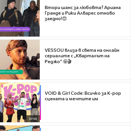
Втори шанс за любовта? Ариана
Гранде и Рики Алварес отново
заедно!😍
VESSOU влиза в света на онлайн
сериалите с „Кварталът на
Реджо“ 🤩🎬
VOID & Girl Code: Всичко за K-pop
сцената и мечтите им
07:50