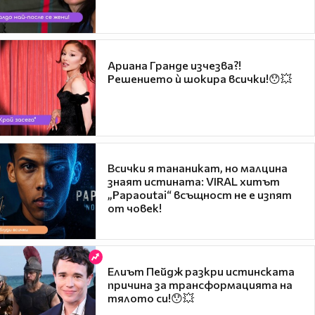
Ариана Гранде изчезва?!
Решението ѝ шокира всички!😯💥
Всички я тананикат, но малцина
знаят истината: VIRAL хитът
„Papaoutai“ всъщност не е изпят
от човек!
Елиът Пейдж разкри истинската
причина за трансформацията на
тялото си!😯💥