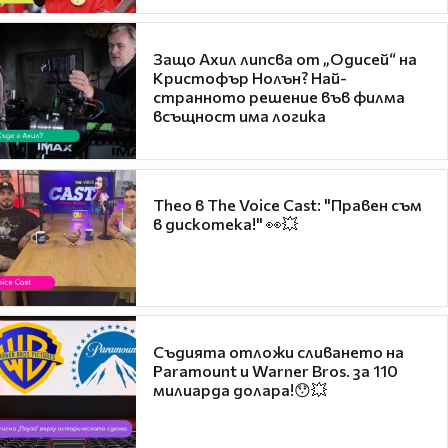
Защо Ахил липсва от „Одисей“ на
Кристофър Нолън? Най-
странното решение във филма
всъщност има логика
Theo в The Voice Cast: "Правен съм
в дискотека!" 👀💥
Съдията отложи сливането на
Paramount и Warner Bros. за 110
милиарда долара!😯💥