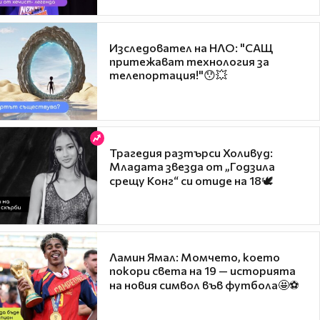
Изследовател на НЛО: "САЩ
притежават технология за
телепортация!"😯💥
Трагедия разтърси Холивуд:
Младата звезда от „Годзила
срещу Конг“ си отиде на 18🕊️
Ламин Ямал: Момчето, което
покори света на 19 — историята
на новия символ във футбола🤩⚽