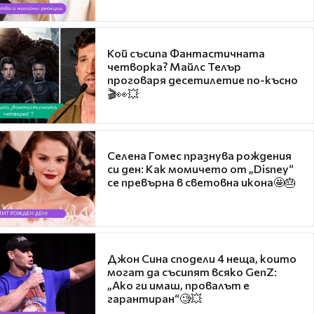
Кой съсипа Фантастичната
четворка? Майлс Телър
проговаря десетилетие по-късно
🎬👀💥
Селена Гомес празнува рождения
си ден: Как момичето от „Disney“
се превърна в световна икона🤩🎂
Джон Сина сподели 4 неща, които
могат да съсипят всяко GenZ:
„Ако ги имаш, провалът е
гарантиран“🧐💥