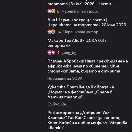
тортата | 31 юли 2026 | Част 1
6
Черешката на тортата
19:47
Ана Шермин посреща гости |
Черешката на тортата | 20 юли 2026
14
Черешката на тортата
09:11
Макаби Тел Авив - ЦСКА 0:3 /
репортаж/
3
gong_bg
13:17
Пламен Абровски: Няма прехвърляне на
африканска чума по свинете извън
стопанствата, където е открита
Новините на NOVA
05:46
Джесика Прат влиза в образа на
„Норма“ на фестивала „Опера в
Летния театър”
Събуди се
13:42
Режисьорът на „Добрият Уил
Хънтинг“ Гас Ван Сант - за киното,
Кърт Кобейн и новия му филм "Мъртва
хватка"