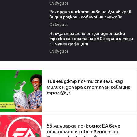
Събуди се
03:48
Рекордно ниското ниво на Дунав край
Видин разкри необичайни плажове
Събуди се
13:13
Най-застрашени от западнонилска
треска са хората над 60 години и тези
с имунен дефицит
Събуди се
Тийнейджър почти спечели над
милион долара с тотален гейминг
трол😯💥
55 милиарда по-късно: EA вече
официално е собственост на