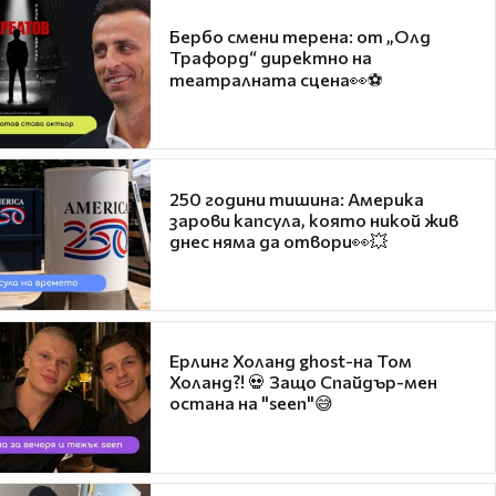
Бербо смени терена: от „Олд
Трафорд“ директно на
театралната сцена👀⚽
250 години тишина: Америка
зарови капсула, която никой жив
днес няма да отвори👀💥
Ерлинг Холанд ghost-на Том
Холанд?! 💀 Защо Спайдър-мен
остана на "seen"😅