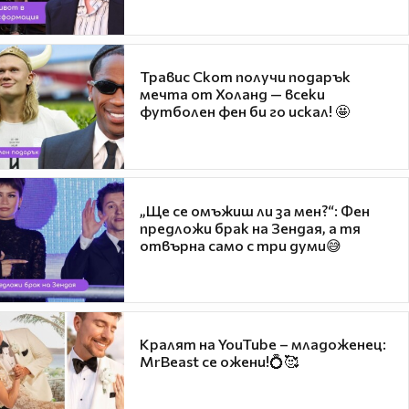
Травис Скот получи подарък
мечта от Холанд — всеки
футболен фен би го искал! 🤩
„Ще се омъжиш ли за мен?“: Фен
предложи брак на Зендая, а тя
отвърна само с три думи😅
Кралят на YouTube – младоженец:
MrBeast се ожени!💍🥰