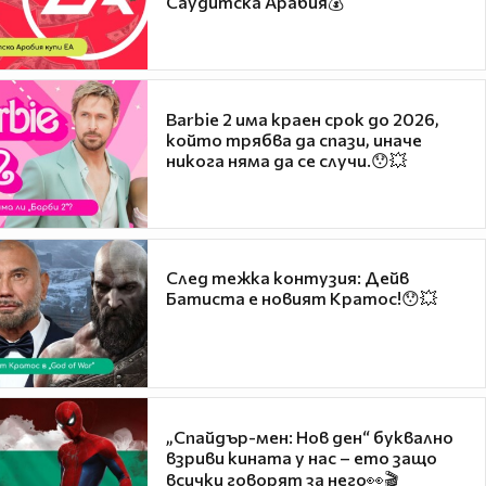
Саудитска Арабия💰
Barbie 2 има краен срок до 2026,
който трябва да спази, иначе
никога няма да се случи.😯💥
След тежка контузия: Дейв
Батиста е новият Кратос!😯💥
„Спайдър-мен: Нов ден“ буквално
взриви кината у нас – ето защо
всички говорят за него👀🎬