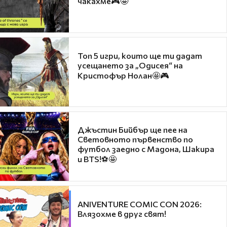
чакахме🎮🤩
Топ 5 игри, които ще ти дадат
усещането за „Одисея“ на
Кристофър Нолан🤩🎮
Джъстин Бийбър ще пее на
Световното първенство по
футбол заедно с Мадона, Шакира
и BTS!⚽🤩
ANIVENTURE COMIC CON 2026:
Влязохме в друг свят!