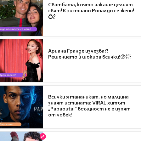
Сватбата, която чакаше целият
свят! Кристиано Роналдо се жени!
💍🍾
Ариана Гранде изчезва?!
Решението ѝ шокира всички!😯💥
Всички я тананикат, но малцина
знаят истината: VIRAL хитът
„Papaoutai“ всъщност не е изпят
от човек!