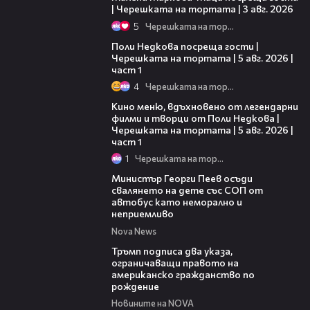
| Черешката на тортата | 3 авг. 2026
5
Черешката на тортата
19:25
Поли Недкова посреща гости |
Черешката на тортата | 5 авг. 2026 |
част 1
4
Черешката на тортата
15:39
Кино меню, вдъхновено от легендарни
филми и творци от Поли Недкова |
Черешката на тортата | 5 авг. 2026 |
част 1
1
Черешката на тортата
00:31
Министър Георги Пеев осъди
свалянето на дете със СОП от
автобус като неморално и
неприемливо
Nova News
01:24
Тръмп подписа два указа,
ограничаващи правото на
американско гражданство по
рождение
Новините на NOVA
02:23