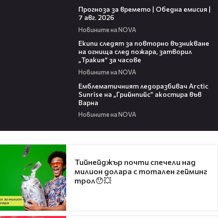
Прогноза за времето | Обедна емисия |
7 авг. 2026
Новините на NOVA
03:09
Екипи следят за повторно възникване
на огнища след пожара, затворил
„Тракия“ за часове
Новините на NOVA
00:48
Емблематичният ледоразбивач Arctic
Sunrise на „Грийнпийс” акостира във
Варна
Новините на NOVA
Тийнейджър почти спечели над
милион долара с тотален гейминг
трол😯💥