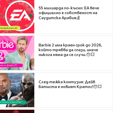
55 милиарда по-късно: EA вече
официално е собственост на
Саудитска Арабия💰
Barbie 2 има краен срок до 2026,
който трябва да спази, иначе
никога няма да се случи.😯💥
След тежка контузия: Дейв
Батиста е новият Кратос!😯💥