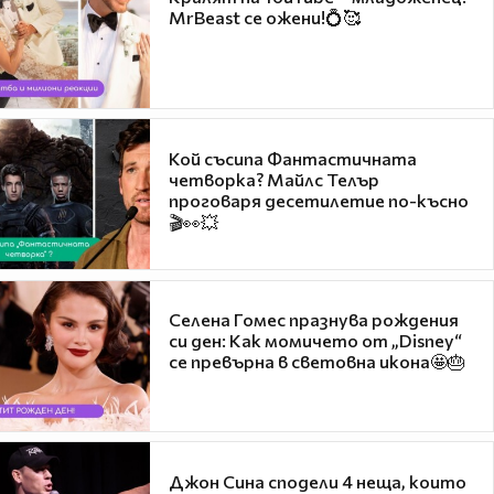
MrBeast се ожени!💍🥰
Кой съсипа Фантастичната
четворка? Майлс Телър
проговаря десетилетие по-късно
🎬👀💥
Селена Гомес празнува рождения
си ден: Как момичето от „Disney“
се превърна в световна икона🤩🎂
Джон Сина сподели 4 неща, които