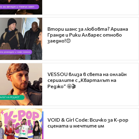
Втори шанс за любовта? Ариана
Гранде и Рики Алварес отново
заедно!😍
VESSOU влиза в света на онлайн
сериалите с „Кварталът на
Реджо“ 🤩🎬
VOID & Girl Code: Всичко за K-pop
сцената и мечтите им