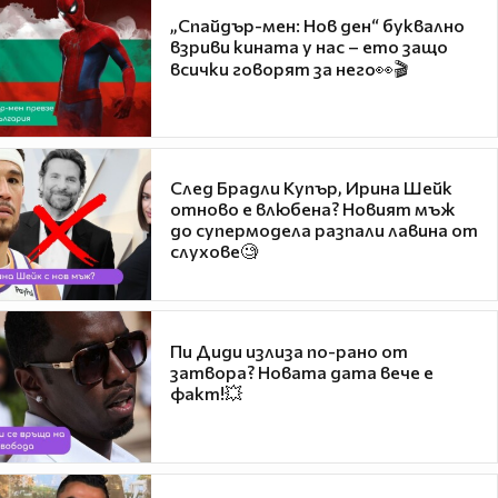
„Спайдър-мен: Нов ден“ буквално
взриви кината у нас – ето защо
всички говорят за него👀🎬
След Брадли Купър, Ирина Шейк
отново е влюбена? Новият мъж
до супермодела разпали лавина от
слухове🧐
Пи Диди излиза по-рано от
затвора? Новата дата вече е
факт!💥