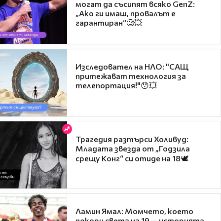
могат да съсипят всяко GenZ:
„Ако ги имаш, провалът е
гарантиран“🧐💥
Изследовател на НЛО: "САЩ
притежават технология за
телепортация!"😯💥
Трагедия разтърси Холивуд:
Младата звезда от „Годзила
срещу Конг“ си отиде на 18🕊️
Ламин Ямал: Момчето, което
покори света на 19 — историята