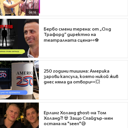
08:16
Бербо смени терена: от „Олд
Трафорд“ директно на
театралната сцена👀⚽
250 години тишина: Америка
зарови капсула, която никой жив
днес няма да отвори👀💥
Ерлинг Холанд ghost-на Том
Холанд?! 💀 Защо Спайдър-мен
остана на "seen"😅