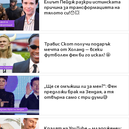
Елиът Пейдж разкри истинската
причина за трансформацията на
тялото си!😯💥
Травис Скот получи подарък
мечта от Холанд — всеки
футболен фен би го искал! 🤩
„Ще се омъжиш ли за мен?“: Фен
предложи брак на Зендая, а тя
отвърна само с три думи😅
Кралят на YouTube – младоженец: