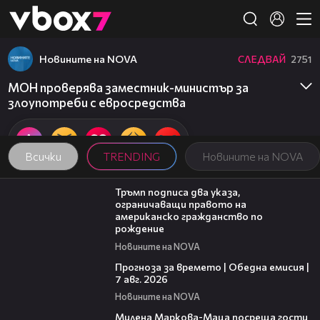
Member of
👾
Новините на NOVA
СЛЕДВАЙ
2751
МОН проверява заместник-министър за
злоупотреби с евросредства
Всички
TRENDING
Новините на NOVA
01:24
Тръмп подписа два указа,
ограничаващи правото на
американско гражданство по
рождение
Новините на NOVA
02:23
Прогноза за времето | Обедна емисия |
7 авг. 2026
Новините на NOVA
20:17
Милена Маркова-Маца посреща гости