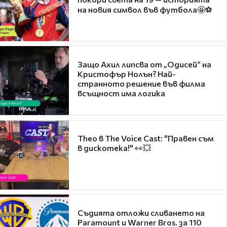
на новия символ във футбола🤩⚽
Защо Ахил липсва от „Одисей“ на
Кристофър Нолън? Най-
странното решение във филма
всъщност има логика
Theo в The Voice Cast: "Правен съм
в дискотека!" 👀💥
Съдията отложи сливането на
Paramount и Warner Bros. за 110