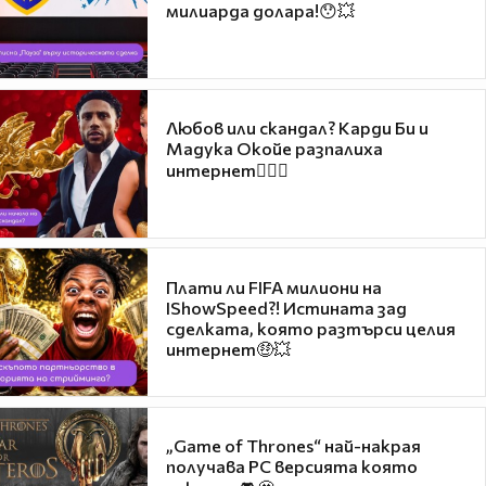
милиарда долара!😯💥
Любов или скандал? Карди Би и
Мадука Окойе разпалиха
интернет❤️‍🔥🔥
Плати ли FIFA милиони на
IShowSpeed?! Истината зад
сделката, която разтърси целия
интернет🤑💥
„Game of Thrones“ най-накрая
получава PC версията която