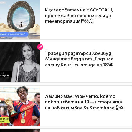
Изследовател на НЛО: "САЩ
притежават технология за
телепортация!"😯💥
Трагедия разтърси Холивуд:
Младата звезда от „Годзила
срещу Конг“ си отиде на 18🕊️
Ламин Ямал: Момчето, което
покори света на 19 — историята
на новия символ във футбола🤩⚽