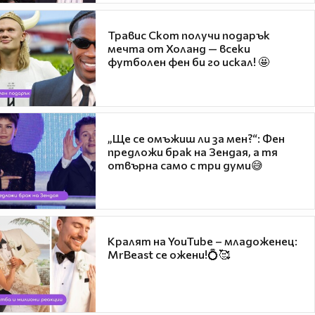
Травис Скот получи подарък
мечта от Холанд — всеки
футболен фен би го искал! 🤩
„Ще се омъжиш ли за мен?“: Фен
предложи брак на Зендая, а тя
отвърна само с три думи😅
Кралят на YouTube – младоженец:
MrBeast се ожени!💍🥰