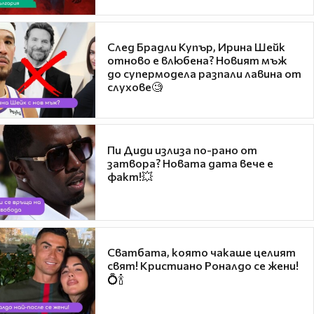
След Брадли Купър, Ирина Шейк
отново е влюбена? Новият мъж
до супермодела разпали лавина от
слухове🧐
Пи Диди излиза по-рано от
затвора? Новата дата вече е
факт!💥
Сватбата, която чакаше целият
свят! Кристиано Роналдо се жени!
💍🍾