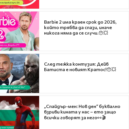
Barbie 2 има краен срок до 2026,
който трябва да спази, иначе
никога няма да се случи.😯💥
След тежка контузия: Дейв
Батиста е новият Кратос!😯💥
„Спайдър-мен: Нов ден“ буквално
взриви кината у нас – ето защо
всички говорят за него👀🎬