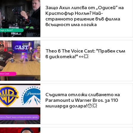
Защо Ахил липсва от „Одисей“ на
Кристофър Нолън? Най-
странното решение във филма
всъщност има логика
Theo в The Voice Cast: "Правен съм
в дискотека!" 👀💥
Съдията отложи сливането на
Paramount и Warner Bros. за 110
милиарда долара!😯💥