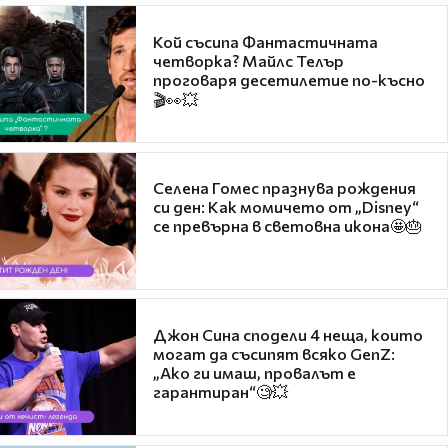
Кой съсипа Фантастичната
четворка? Майлс Телър
проговаря десетилетие по-късно
🎬👀💥
Селена Гомес празнува рождения
си ден: Как момичето от „Disney“
се превърна в световна икона🤩🎂
Джон Сина сподели 4 неща, които
могат да съсипят всяко GenZ:
„Ако ги имаш, провалът е
гарантиран“🧐💥