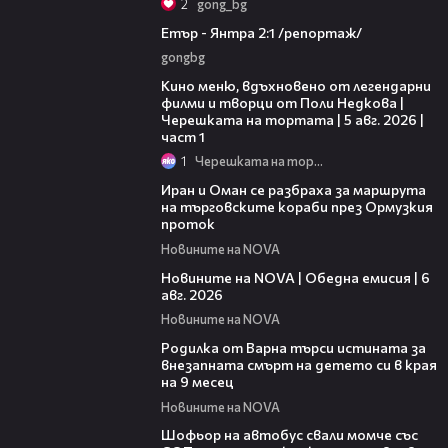
2
gong_bg
06:23
Етър - Янтра 2:1 /репортаж/
gongbg
15:39
Кино меню, вдъхновено от легендарни
филми и творци от Поли Недкова |
Черешката на тортата | 5 авг. 2026 |
част 1
1
Черешката на тортата
00:43
Иран и Оман се разбраха за маршрута
на търговските кораби през Ормузкия
проток
Новините на NOVA
20:38
Новините на NOVA | Обедна емисия | 6
авг. 2026
Новините на NOVA
03:09
Родилка от Варна търси истината за
внезапната смърт на детето си в края
на 9 месец
Новините на NOVA
00:27
Шофьор на автобус свали момче със