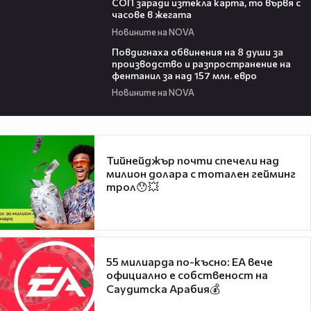
СОП заради изтекла карта, то вървя с
часове в жегата
Новините на NOVA
00:43
Повдигнаха обвинения на 8 души за
производство и разпространение на
фентанил за над 157 млн. евро
Новините на NOVA
Тийнейджър почти спечели над
милион долара с тотален гейминг
трол😯💥
55 милиарда по-късно: EA вече
официално е собственост на
Саудитска Арабия💰