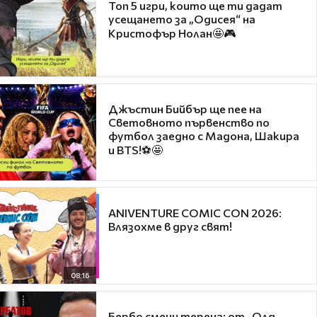
Топ 5 игри, които ще ти дадат
усещането за „Одисея“ на
Кристофър Нолан🤩🎮
Джъстин Бийбър ще пее на
Световното първенство по
футбол заедно с Мадона, Шакира
и BTS!⚽🤩
ANIVENTURE COMIC CON 2026:
Влязохме в друг свят!
08:16
Бербо смени терена: от „Олд