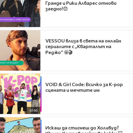
Гранде и Рики Алварес отново
заедно!😍
VESSOU влиза в света на онлайн
сериалите с „Кварталът на
Реджо“ 🤩🎬
VOID & Girl Code: Всичко за K-pop
сцената и мечтите им
07:50
Искаш да стигнеш до Холивуд?