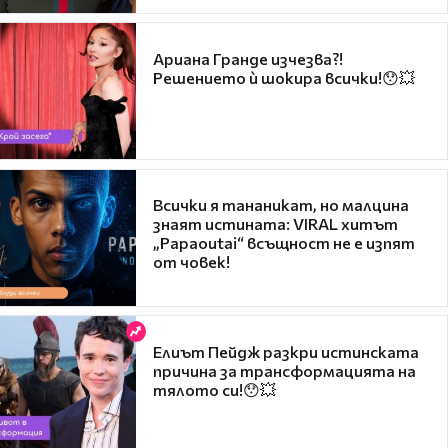
Ариана Гранде изчезва?!
Решението ѝ шокира всички!😯💥
Всички я тананикат, но малцина
знаят истината: VIRAL хитът
„Papaoutai“ всъщност не е изпят
от човек!
Елиът Пейдж разкри истинската
причина за трансформацията на
тялото си!😯💥