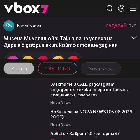
Member of
👾
Nova News
СЛЕДВАЙ
270
Милена Милотинова: Тайната на успеха на
Дара е в добрия екип, който стоеше зад нея
Всички
TRENDING
Nova News
00:39
Властите в САЩ разследват
инцидент с хеликоптера на Тръмп и
пътнически самолет
Nova News
21:42
Новините на NOVA NEWS (05.08.2026 -
20:00)
Nova News
05:57
Левски - Кайрат 1:0 /репортаж/