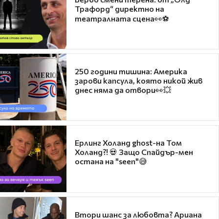
Трафорд“ директно на
театралната сцена👀⚽
250 години тишина: Америка
зарови капсула, която никой жив
днес няма да отвори👀💥
Ерлинг Холанд ghost-на Том
Холанд?! 💀 Защо Спайдър-мен
остана на "seen"😅
Втори шанс за любовта? Ариана