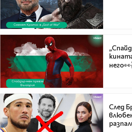
„Спайд
кината
него👀
След Б
влюбен
разпал