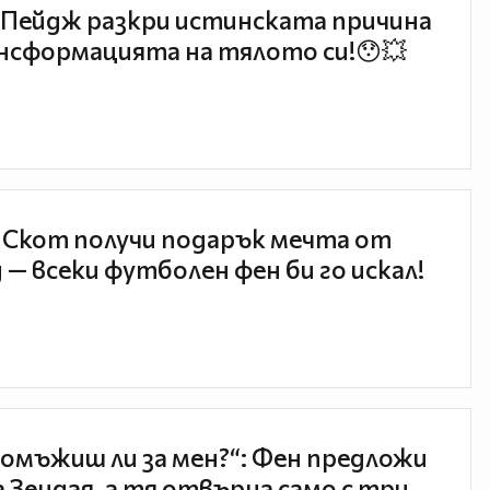
Пейдж разкри истинската причина
нсформацията на тялото си!😯💥
 Скот получи подарък мечта от
 — всеки футболен фен би го искал!
 омъжиш ли за мен?“: Фен предложи
а Зендая, а тя отвърна само с три