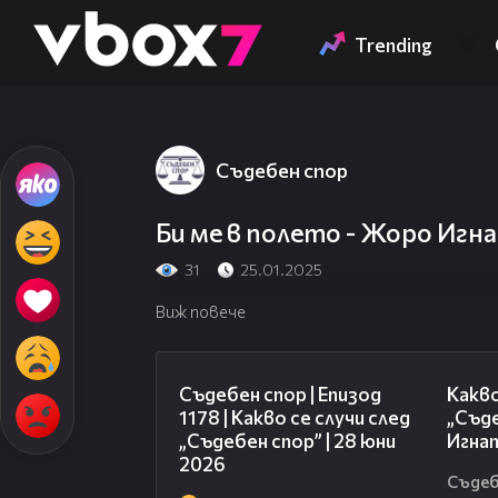
Member of
👾
Trending
Съдебен спор
Би ме в полето - Жоро Игна
31
25.01.2025
Виж повече
47:02
Съдебен спор | Епизод
Какво
1178 | Какво се случи след
„Съде
„Съдебен спор” | 28 юни
Игнат
2026
Съдеб