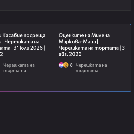
16:45
14:06
и Касабие посреща
Оценките на Милена
 | Черешката на
Маркова-Маца |
та | 31 юли 2026 |
Черешката на тортата | 3
 2
авг. 2026
6
Черешката на
8
Черешката на
тортата
тортата