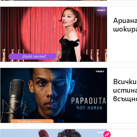
Ариана
шокира
Всички
истина
всъщно