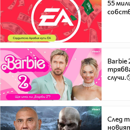
55 мил
собств
Barbie
трябва
случи.
След т
новият