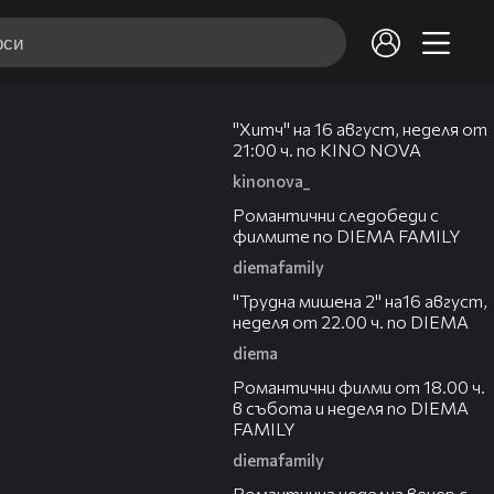
00:30
"Хитч" на 16 август, неделя от
21:00 ч. по KINO NOVA
kinonova_
00:31
Романтични следобеди с
филмите по DIEMA FAMILY
diemafamily
00:31
"Трудна мишена 2" на16 август,
неделя от 22.00 ч. по DIEMA
diema
00:36
Романтични филми от 18.00 ч.
в събота и неделя по DIEMA
FAMILY
diemafamily
00:21
Романтичнa неделна вечер с