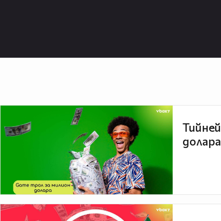
Тийней
долара