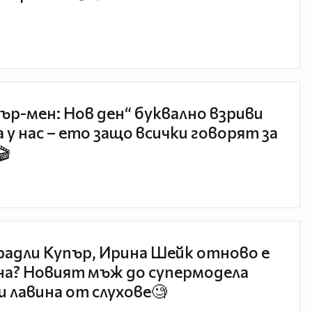
ър-мен: Нов ден“ буквално взриви
 у нас – ето защо всички говорят за
🎬
радли Купър, Ирина Шейк отново е
а? Новият мъж до супермодела
и лавина от слухове🧐