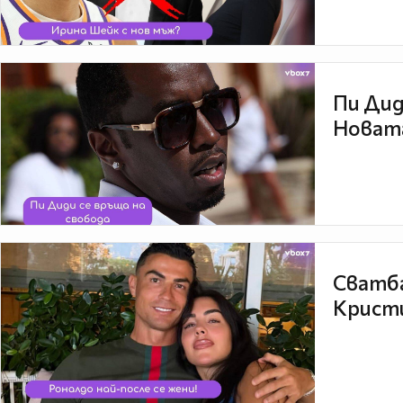
Пи Дид
Новата
Сватба
Кристи