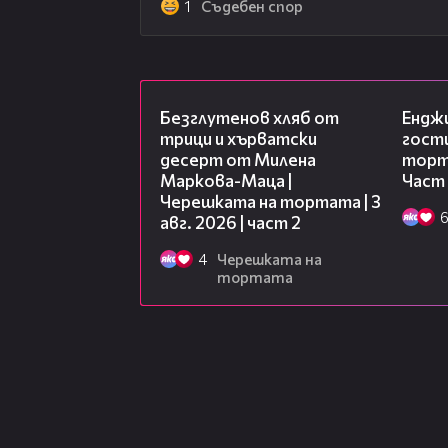
1
Съдебен спор
15:35
Безглутенов хляб от
Ендж
трици и хърватски
гости
десерт от Милена
торта
Маркова-Маца |
Част
Черешката на тортата | 3
авг. 2026 | част 2
4
Черешката на
тортата