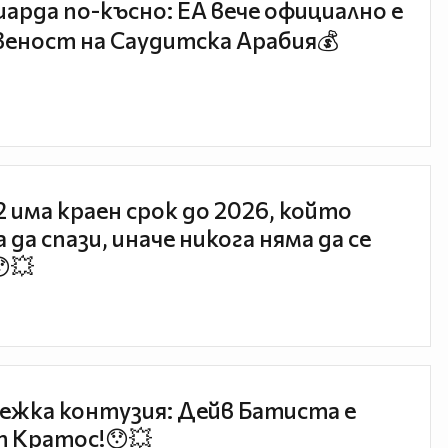
иарда по-късно: EA вече официално е
еност на Саудитска Арабия💰
 2 има краен срок до 2026, който
 да спази, иначе никога няма да се
😯💥
ежка контузия: Дейв Батиста е
 Кратос!😯💥