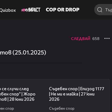
Quizbox
СЛЕДВАЙ
658
тов (25.01.2025)
15:58
47:03
 се случи след
Съдебен спор | Епизод 1177
бен спор” | Жоро
| Не ми е майка | 27 юни
ов | 28 юни 2026
2026
ен спор
Съдебен спор