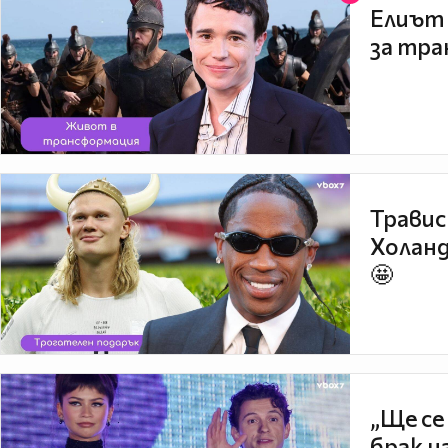
Елиът 
за тра
Травис
Холанд
🤩
„Ще се
брак н