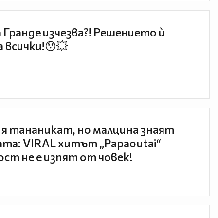
 Гранде изчезва?! Решението ѝ
 всички!😯💥
 я тананикат, но малцина знаят
та: VIRAL хитът „Papaoutai“
ст не е изпят от човек!