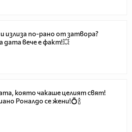
и излиза по-рано от затвора?
 дата вече е факт!💥
та, която чакаше целият свят!
ано Роналдо се жени!💍🍾