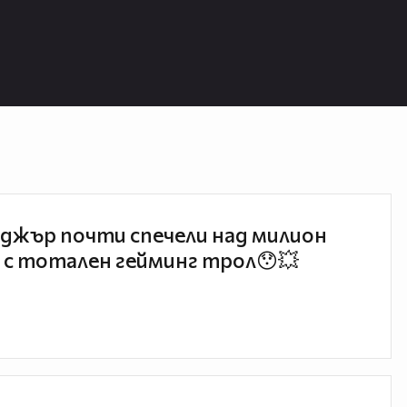
джър почти спечели над милион
 с тотален гейминг трол😯💥