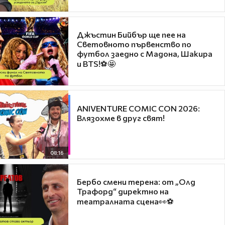
Джъстин Бийбър ще пее на
Световното първенство по
футбол заедно с Мадона, Шакира
и BTS!⚽🤩
ANIVENTURE COMIC CON 2026:
Влязохме в друг свят!
08:16
Бербо смени терена: от „Олд
Трафорд“ директно на
театралната сцена👀⚽