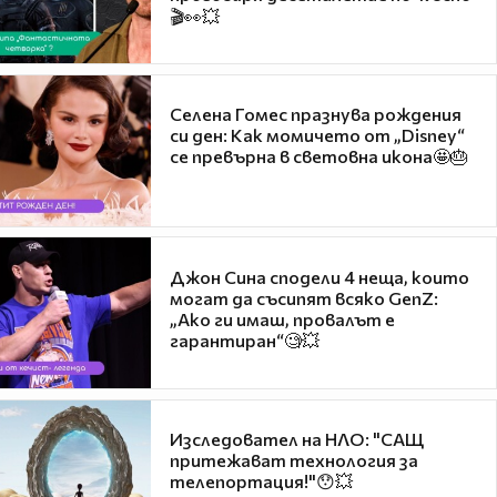
🎬👀💥
Селена Гомес празнува рождения
си ден: Как момичето от „Disney“
се превърна в световна икона🤩🎂
Джон Сина сподели 4 неща, които
могат да съсипят всяко GenZ:
„Ако ги имаш, провалът е
гарантиран“🧐💥
Изследовател на НЛО: "САЩ
притежават технология за
телепортация!"😯💥