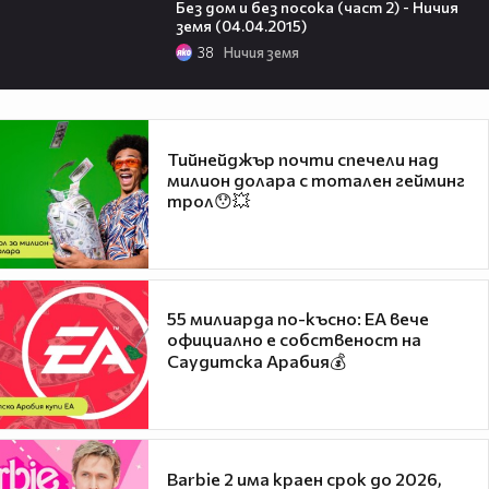
Без дом и без посока (част 2) - Ничия
земя (04.04.2015)
38
Ничия земя
Тийнейджър почти спечели над
милион долара с тотален гейминг
трол😯💥
55 милиарда по-късно: EA вече
официално е собственост на
Саудитска Арабия💰
Barbie 2 има краен срок до 2026,