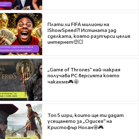
Плати ли FIFA милиони на
IShowSpeed?! Истината зад
сделката, която разтърси целия
интернет🤑💥
„Game of Thrones“ най-накрая
получава PC версията която
чакахме🎮🤩
Топ 5 игри, които ще ти дадат
усещането за „Одисея“ на
Кристофър Нолан🤩🎮