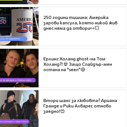
250 години тишина: Америка
зарови капсула, която никой жив
днес няма да отвори👀💥
Ерлинг Холанд ghost-на Том
Холанд?! 💀 Защо Спайдър-мен
остана на "seen"😅
Втори шанс за любовта? Ариана
Гранде и Рики Алварес отново
заедно!😍