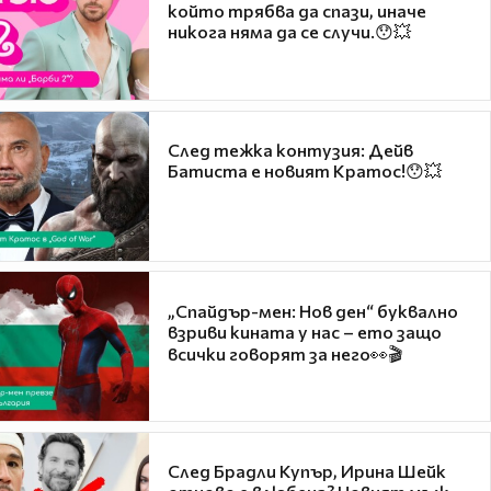
който трябва да спази, иначе
никога няма да се случи.😯💥
След тежка контузия: Дейв
Батиста е новият Кратос!😯💥
„Спайдър-мен: Нов ден“ буквално
взриви кината у нас – ето защо
всички говорят за него👀🎬
След Брадли Купър, Ирина Шейк