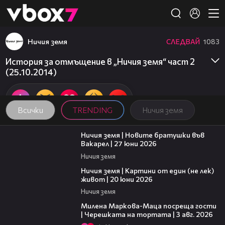
Member of
👾
Ничия земя
СЛЕДВАЙ
1083
История за отмъщение в „Ничия земя“ част 2
(25.10.2014)
Всички
TRENDING
Ничия земя
47:07
Ничия земя | Новите братушки във
Вакарел | 27 юни 2026
Ничия земя
43:49
Ничия земя | Картини от един (не лек)
живот | 20 юни 2026
Ничия земя
20:17
Милена Маркова-Маца посреща гости
| Черешката на тортата | 3 авг. 2026