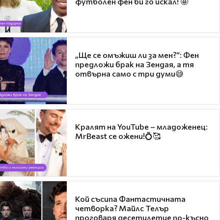
футболен фен би го искал! 🤩
„Ще се омъжиш ли за мен?“: Фен
предложи брак на Зендая, а тя
отвърна само с три думи😅
Кралят на YouTube – младоженец:
MrBeast се ожени!💍🥰
Кой съсипа Фантастичната
четворка? Майлс Телър
проговаря десетилетие по-късно