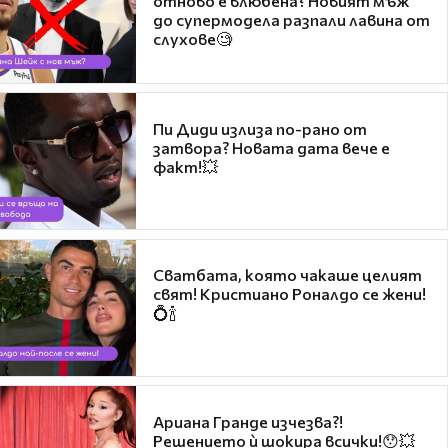
отново е влюбена? Новият мъж
до супермодела разпали лавина от
слухове🧐
Пи Диди излиза по-рано от
затвора? Новата дата вече е
факт!💥
Сватбата, която чакаше целият
свят! Кристиано Роналдо се жени!
💍🍾
Ариана Гранде изчезва?!
Решението ѝ шокира всички!😯💥