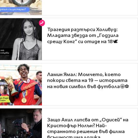
Трагедия разтърси Холивуд:
Младата звезда от „Годзила
срещу Конг“ си отиде на 18🕊️
Ламин Ямал: Момчето, което
покори света на 19 — историята
на новия символ във футбола🤩⚽
Защо Ахил липсва от „Одисей“ на
Кристофър Нолън? Най-
странното решение във филма
всъщност има логика