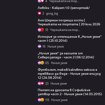
4
Черешката на тортата
05:57
Левски - Кайрат 1:0 /репортаж/
2
gong_bg
19:47
Ана Шермин посреща гости |
Черешката на тортата | 20 юли 2026
13
Черешката на тортата
20:11
История за отмъщение в „Ничия земя“
част 1 (25.10.2014)
19
Ничия земя
21:50
„Ничия земя” за наглите от
Северозапада - част 2 (06.12.2014)
65
Ничия земя
45:09
Футболът, такъв какъвто някога е
трябвало да бъде - Ничия земя епизод
12 (24.08.2014)
23
Ничия земя
22:54
Пътят на дрогата в Софийския
затвор част 2 - Ничия земя (14.03.2015)
113
Ничия земя
24:50