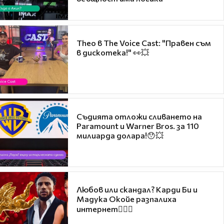
Theo в The Voice Cast: "Правен съм
в дискотека!" 👀💥
Съдията отложи сливането на
Paramount и Warner Bros. за 110
милиарда долара!😯💥
Любов или скандал? Карди Би и
Мадука Окойе разпалиха
интернет❤️‍🔥🔥