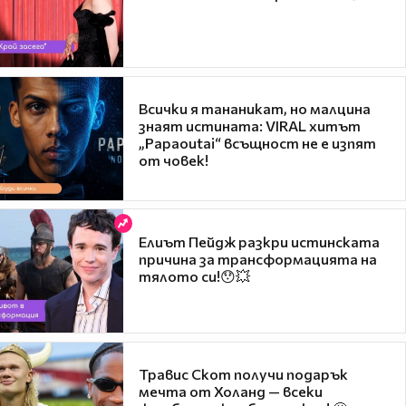
Всички я тананикат, но малцина
знаят истината: VIRAL хитът
„Papaoutai“ всъщност не е изпят
от човек!
Елиът Пейдж разкри истинската
причина за трансформацията на
тялото си!😯💥
Травис Скот получи подарък
мечта от Холанд — всеки