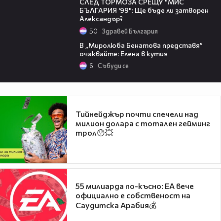
СЛЕД ТОРМОЗА СРЕЩУ "МИС
БЪЛГАРИЯ '99": Ще бъде ли затворен
Александър?
50
Здравей България
09:50
В „Миролюба Бенатова представя”
очаквайте: Елена в кутия
6
Събуди се
Тийнейджър почти спечели над
милион долара с тотален гейминг
трол😯💥
55 милиарда по-късно: EA вече
официално е собственост на
Саудитска Арабия💰