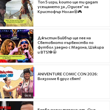
Топ 5 игри, които ще ти дадат
усещането за „Одисея“ на
Кристофър Нолан🤩🎮
Джъстин Бийбър ще пее на
Световното първенство по
футбол заедно с Мадона, Шакира
и BTS!⚽🤩
ANIVENTURE COMIC CON 2026:
Влязохме в друг свят!
08:16
Бербо смени терена: от „Олд