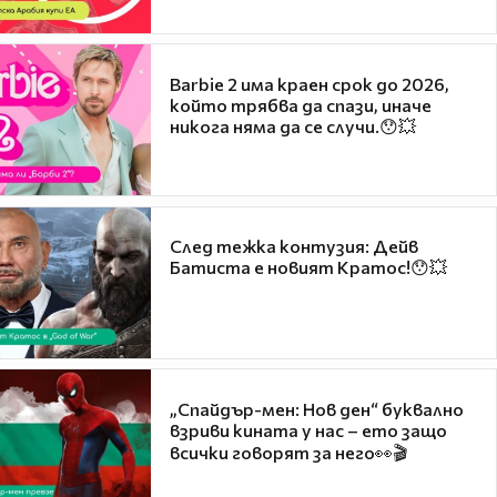
Barbie 2 има краен срок до 2026,
който трябва да спази, иначе
никога няма да се случи.😯💥
След тежка контузия: Дейв
Батиста е новият Кратос!😯💥
„Спайдър-мен: Нов ден“ буквално
взриви кината у нас – ето защо
всички говорят за него👀🎬