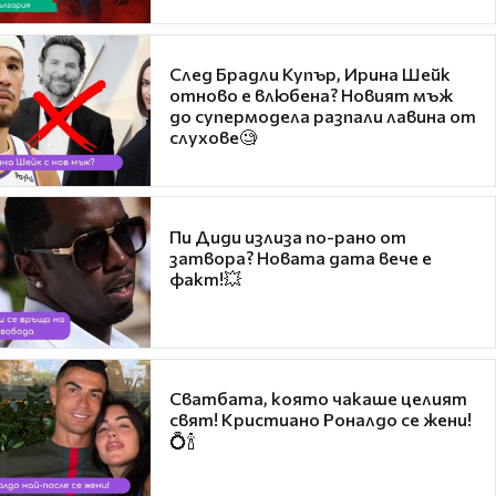
След Брадли Купър, Ирина Шейк
отново е влюбена? Новият мъж
до супермодела разпали лавина от
слухове🧐
Пи Диди излиза по-рано от
затвора? Новата дата вече е
факт!💥
Сватбата, която чакаше целият
свят! Кристиано Роналдо се жени!
💍🍾