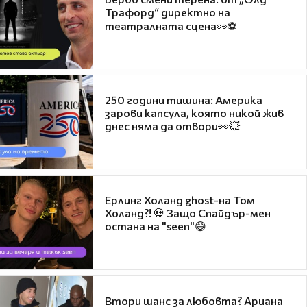
Трафорд“ директно на
театралната сцена👀⚽
250 години тишина: Америка
зарови капсула, която никой жив
днес няма да отвори👀💥
Ерлинг Холанд ghost-на Том
Холанд?! 💀 Защо Спайдър-мен
остана на "seen"😅
Втори шанс за любовта? Ариана