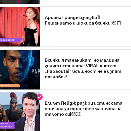
Ариана Гранде изчезва?!
Решението ѝ шокира всички!😯💥
Всички я тананикат, но малцина
знаят истината: VIRAL хитът
„Papaoutai“ всъщност не е изпят
от човек!
Елиът Пейдж разкри истинската
причина за трансформацията на
тялото си!😯💥