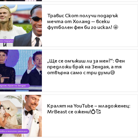
Травис Скот получи подарък
мечта от Холанд — всеки
футболен фен би го искал! 🤩
„Ще се омъжиш ли за мен?“: Фен
предложи брак на Зендая, а тя
отвърна само с три думи😅
Кралят на YouTube – младоженец:
MrBeast се ожени!💍🥰