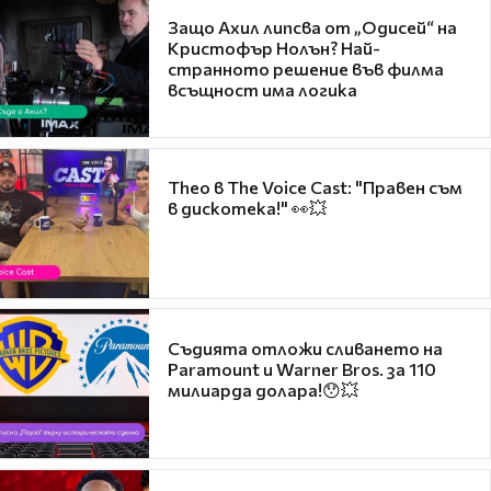
Защо Ахил липсва от „Одисей“ на
Кристофър Нолън? Най-
странното решение във филма
всъщност има логика
Theo в The Voice Cast: "Правен съм
в дискотека!" 👀💥
Съдията отложи сливането на
Paramount и Warner Bros. за 110
милиарда долара!😯💥