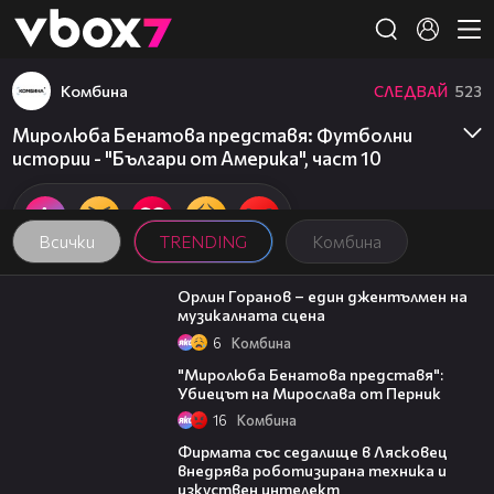
Member of
👾
Комбина
СЛЕДВАЙ
523
Миролюба Бенатова представя: Футболни
истории - "Българи от Америка", част 10
Всички
TRENDING
Комбина
17:59
Орлин Горанов – един джентълмен на
музикалната сцена
6
Комбина
18:58
"Миролюба Бенатова представя":
Убиецът на Мирослава от Перник
16
Комбина
00:06
Фирмата със седалище в Лясковец
внедрява роботизирана техника и
изкуствен интелект