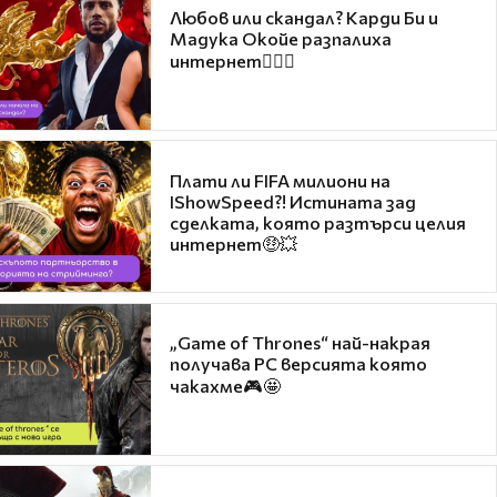
Любов или скандал? Карди Би и
Мадука Окойе разпалиха
интернет❤️‍🔥🔥
Плати ли FIFA милиони на
IShowSpeed?! Истината зад
сделката, която разтърси целия
интернет🤑💥
„Game of Thrones“ най-накрая
получава PC версията която
чакахме🎮🤩