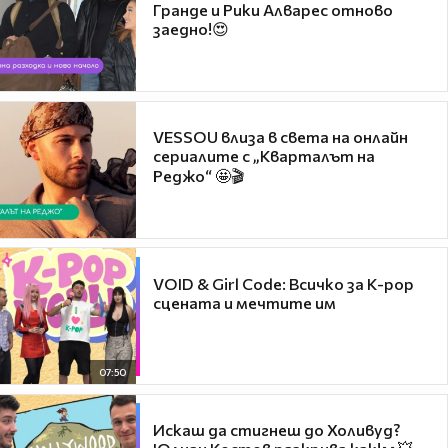
Гранде и Рики Алварес отново
заедно!😍
VESSOU влиза в света на онлайн
сериалите с „Кварталът на
Реджо“ 🤩🎬
VOID & Girl Code: Всичко за K-pop
сцената и мечтите им
07:50
Искаш да стигнеш до Холивуд?