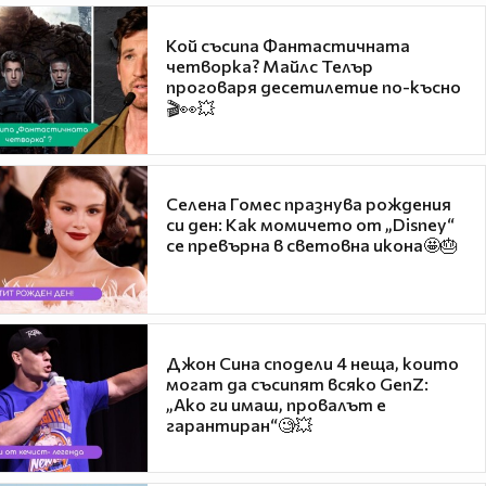
Кой съсипа Фантастичната
четворка? Майлс Телър
проговаря десетилетие по-късно
🎬👀💥
Селена Гомес празнува рождения
си ден: Как момичето от „Disney“
се превърна в световна икона🤩🎂
Джон Сина сподели 4 неща, които
могат да съсипят всяко GenZ:
„Ако ги имаш, провалът е
гарантиран“🧐💥