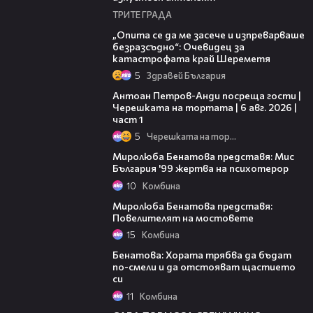
ТРИТЕ ГРАДА
06:38
„Опита се да ме засече и изпреварваше
безразсъдно“: Очевидец за
катастрофата край Шереметя
5
Здравей България
19:09
Антоан Петров-Анди посреща гости |
Черешката на тортата | 6 авг. 2026 |
част 1
5
Черешката на тортата
16:51
Миролюба Бенатова представя: Мис
България '99 жертва на психотерор
10
Комбина
21:36
Миролюба Бенатова представя:
Повелителят на мостовете
15
Комбина
26:51
Бенатова: Хората трябва да бъдат
по-смели и да отстояват щастието
си
11
Комбина
13:49